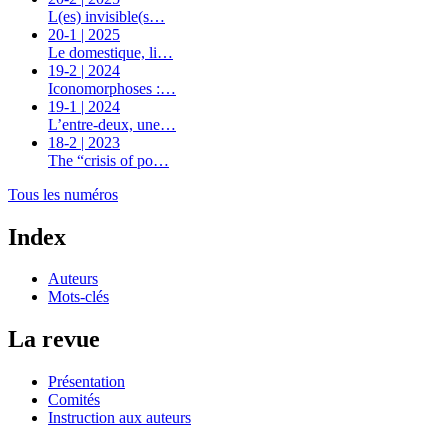
L(es) invisible(s…
20-1 | 2025
Le domestique, li…
19-2 | 2024
Iconomorphoses :…
19-1 | 2024
L’entre-deux, une…
18-2 | 2023
The “crisis of po…
Tous les numéros
Index
Auteurs
Mots-clés
La revue
Présentation
Comités
Instruction aux auteurs