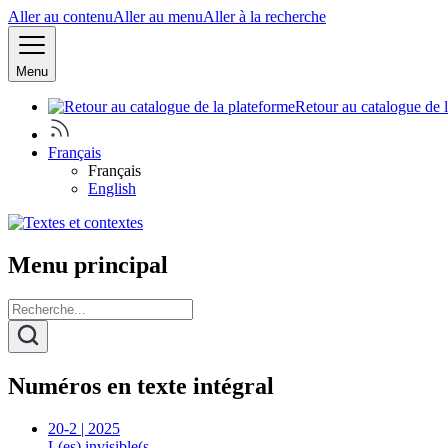
Aller au contenu
Aller au menu
Aller à la recherche
Menu
Retour au catalogue de 
Français
Français
English
Menu principal
Numéros en texte intégral
20-2 | 2025
L(es) invisible(s…