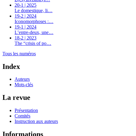
20-1 | 2025
Le domestique, li…
19-2 | 2024
Iconomorphoses :…
19-1 | 2024
L’entre-deux, une…
18-2 | 2023
The “crisis of po…
Tous les numéros
Index
Auteurs
Mots-clés
La revue
Présentation
Comités
Instruction aux auteurs
Informations