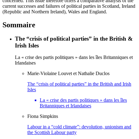
concerned. This issue therefore offers a comparative analysis of the
current successes and failures of political parties in Scotland, Ireland
(Republic and Northern Ireland), Wales and England.
Sommaire
The “crisis of political parties” in the British &
Irish Isles
La « crise des partis politiques » dans les îles Britanniques et
Irlandaises
Marie-Violaine
Louvet
et
Nathalie
Duclos
The “crisis of political parties” in the British and Irish
Isles
La « crise des partis politiques » dans les îles
Britanniques et Irlandaises
Fiona
Simpkins
Labour in a “cold climate”: devolution, unionism and
the Scottish Labour party