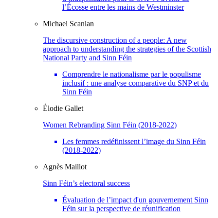
l’Écosse entre les mains de Westminster
Michael
Scanlan
The discursive construction of a people: A new
approach to understanding the strategies of the Scottish
National Party and Sinn Féin
Comprendre le nationalisme par le populisme
inclusif : une analyse comparative du SNP et du
Sinn Féin
Élodie
Gallet
Women Rebranding Sinn Féin (2018-2022)
Les femmes redéfinissent l’image du Sinn Féin
(2018-2022)
Agnès
Maillot
Sinn Féin’s electoral success
Évaluation de l’impact d'un gouvernement Sinn
Féin sur la perspective de réunification