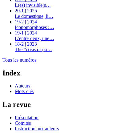
L(es) invisible(s…
20-1 | 2025
Le domestique, li…
19-2 | 2024
Iconomorphoses :…
19-1 | 2024
L’entre-deux, une…
18-2 | 2023
The “crisis of po…
Tous les numéros
Index
Auteurs
Mots-clés
La revue
Présentation
Comités
Instruction aux auteurs