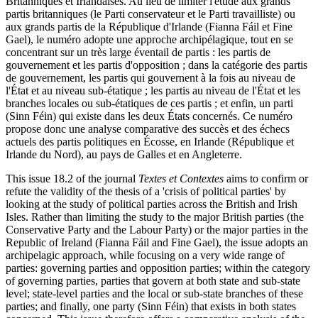
Britanniques et Irlandaises. Au lieu de limiter l'étude aux grands
partis britanniques (le Parti conservateur et le Parti travailliste) ou
aux grands partis de la République d'Irlande (Fianna Fáil et Fine
Gael), le numéro adopte une approche archipélagique, tout en se
concentrant sur un très large éventail de partis : les partis de
gouvernement et les partis d'opposition ; dans la catégorie des partis
de gouvernement, les partis qui gouvernent à la fois au niveau de
l'État et au niveau sub-étatique ; les partis au niveau de l'État et les
branches locales ou sub-étatiques de ces partis ; et enfin, un parti
(Sinn Féin) qui existe dans les deux États concernés. Ce numéro
propose donc une analyse comparative des succès et des échecs
actuels des partis politiques en Écosse, en Irlande (République et
Irlande du Nord), au pays de Galles et en Angleterre.
This issue 18.2 of the journal
Textes et Contextes
aims to confirm or
refute the validity of the thesis of a 'crisis of political parties' by
looking at the study of political parties across the British and Irish
Isles. Rather than limiting the study to the major British parties (the
Conservative Party and the Labour Party) or the major parties in the
Republic of Ireland (Fianna Fáil and Fine Gael), the issue adopts an
archipelagic approach, while focusing on a very wide range of
parties: governing parties and opposition parties; within the category
of governing parties, parties that govern at both state and sub-state
level; state-level parties and the local or sub-state branches of these
parties; and finally, one party (Sinn Féin) that exists in both states