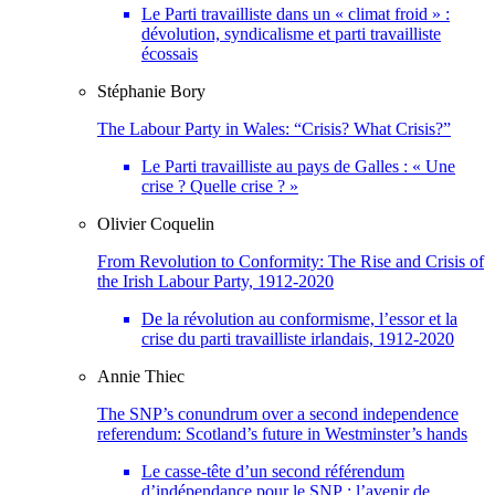
Le Parti travailliste dans un « climat froid » :
dévolution, syndicalisme et parti travailliste
écossais
Stéphanie
Bory
The Labour Party in Wales: “Crisis? What Crisis?”
Le Parti travailliste au pays de Galles : « Une
crise ? Quelle crise ? »
Olivier
Coquelin
From Revolution to Conformity: The Rise and Crisis of
the Irish Labour Party, 1912-2020
De la révolution au conformisme, l’essor et la
crise du parti travailliste irlandais, 1912-2020
Annie
Thiec
The SNP’s conundrum over a second independence
referendum: Scotland’s future in Westminster’s hands
Le casse-tête d’un second référendum
d’indépendance pour le SNP : l’avenir de