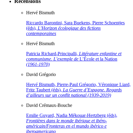
Recensions
Hervé
Bismuth
Riccardo Barontini, Sara Buekens, Pierre Schoentjes
(éds),
L’Horizon écologique des fictions
contemporaines
Hervé
Bismuth
Patricia Richard-Principalli,
Littérature enfantine et
communisme. L’exemple de
L’École et la Nation
(1961-1970)
David
Grégorio
Hervé Bismuth, Pierre-Paul Grégorio, Véronique Liard,
Fritz Taubert (éds),
La Guerre d’Espagne. Regards
d’ailleurs sur un conflit national (1939-2019)
David
Crémaux-Bouche
Emilie Guyard, Nadia Mékouar-Hertzberg (éds),
Frontières dans le monde ibérique et ibéro-
américain/Fronteras en el mundo ibérico e
iberoamericano