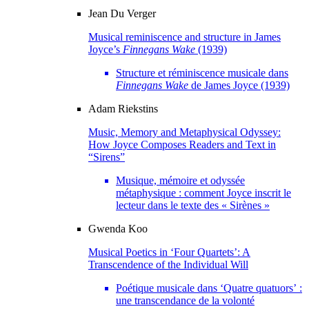
Jean
Du Verger
Musical reminiscence and structure in James
Joyce’s
Finnegans Wake
(1939)
Structure et réminiscence musicale dans
Finnegans Wake
de James Joyce (1939)
Adam
Riekstins
Music, Memory and Metaphysical Odyssey:
How Joyce Composes Readers and Text in
“Sirens”
Musique, mémoire et odyssée
métaphysique : comment Joyce inscrit le
lecteur dans le texte des « Sirènes »
Gwenda
Koo
Musical Poetics in ‘Four Quartets’: A
Transcendence of the Individual Will
Poétique musicale dans ‘Quatre quatuors’ :
une transcendance de la volonté