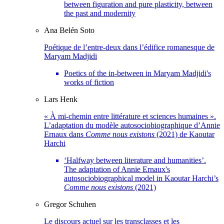
between figuration and pure plasticity, between
the past and modernity
Ana Belén
Soto
Poétique de l’entre-deux dans l’édifice romanesque de
Maryam Madjidi
Poetics of the in-between in Maryam Madjidi's
works of fiction
Lars
Henk
« À mi-chemin entre littérature et sciences humaines ».
L’adaptation du modèle autosociobiographique d’Annie
Ernaux dans
Comme nous existons
(2021) de Kaoutar
Harchi
‘Halfway between literature and humanities’.
The adaptation of Annie Ernaux's
autosociobiographical model in Kaoutar Harchi’s
Comme nous existons
(2021)
Gregor
Schuhen
Le discours actuel sur les transclasses et les