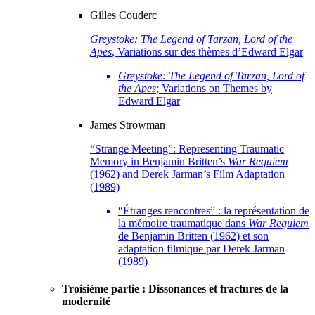
Gilles
Couderc
Greystoke: The Legend of Tarzan, Lord of the
Apes
, Variations sur des thèmes d’Edward Elgar
Greystoke: The Legend of Tarzan, Lord of
the Apes
; Variations on Themes by
Edward Elgar
James
Strowman
“Strange Meeting”: Representing Traumatic
Memory in Benjamin Britten’s
War Requiem
(1962) and Derek Jarman’s Film Adaptation
(1989)
“Étranges rencontres” : la représentation de
la mémoire traumatique dans
War Requiem
de Benjamin Britten (1962) et son
adaptation filmique par Derek Jarman
(1989)
Troisième partie : Dissonances et fractures de la
modernité