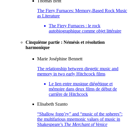
Thomas
Britt
The Fiery Furnaces: Memory-Based Rock Music
as Literature
The Fiery Furnaces : le rock
autobiographique comme objet littéraire
Cinquième partie : Némésis et résolution
harmonique
Marie Joséphine
Bennett
The relationship between diegetic music and
memory in two early Hitchcock films
Le lien entre musique diégétique et
mémoire dans deux films de début de
carrière de Hitchcock
Elisabeth
Szanto
“Shallow fopp’ry” and “music of the spheres”:
the multifarious mnemonic values of music in
Shakespeare’s
The Merchant of Venice