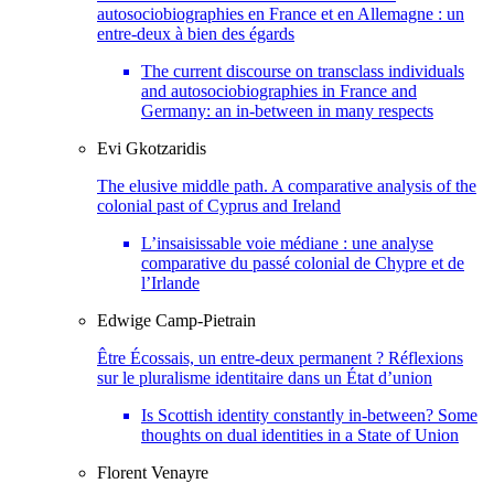
autosociobiographies en France et en Allemagne : un
entre-deux à bien des égards
The current discourse on transclass individuals
and autosociobiographies in France and
Germany: an in-between in many respects
Evi
Gkotzaridis
The elusive middle path. A comparative analysis of the
colonial past of Cyprus and Ireland
L’insaisissable voie médiane : une analyse
comparative du passé colonial de Chypre et de
l’Irlande
Edwige
Camp-Pietrain
Être Écossais, un entre-deux permanent ? Réflexions
sur le pluralisme identitaire dans un État d’union
Is Scottish identity constantly in-between? Some
thoughts on dual identities in a State of Union
Florent
Venayre