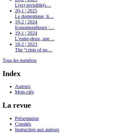
L(es) invisible(s…
20-1 | 2025
Le domestique, li…
19-2 | 2024
Iconomorphoses :…
19-1 | 2024
L’entre-deux, une…
18-2 | 2023
The “crisis of po…
Tous les numéros
Index
Auteurs
Mots-clés
La revue
Présentation
Comités
Instruction aux auteurs