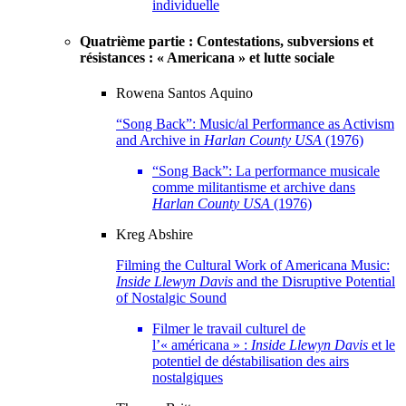
individuelle
Quatrième partie : Contestations, subversions et
résistances : « Americana » et lutte sociale
Rowena
Santos Aquino
“Song Back”: Music/al Performance as Activism
and Archive in
Harlan County USA
(1976)
“Song Back”: La performance musicale
comme militantisme et archive dans
Harlan County USA
(1976)
Kreg
Abshire
Filming the Cultural Work of Americana Music:
Inside Llewyn Davis
and the Disruptive Potential
of Nostalgic Sound
Filmer le travail culturel de
l’« américana » :
Inside Llewyn Davis
et le
potentiel de déstabilisation des airs
nostalgiques