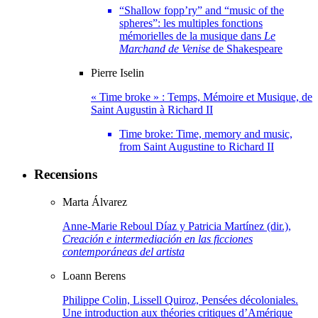
“Shallow fopp’ry” and “music of the
spheres”: les multiples fonctions
mémorielles de la musique dans
Le
Marchand de Venise
de Shakespeare
Pierre
Iselin
« Time broke » : Temps, Mémoire et Musique, de
Saint Augustin à Richard II
Time broke: Time, memory and music,
from Saint Augustine to Richard II
Recensions
Marta
Álvarez
Anne-Marie Reboul Díaz y Patricia Martínez (dir.),
Creación e intermediación en las ficciones
contemporáneas del artista
Loann
Berens
Philippe Colin, Lissell Quiroz, Pensées décoloniales.
Une introduction aux théories critiques d’Amérique