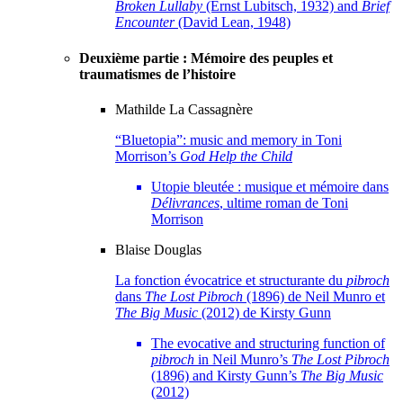
Broken Lullaby
(Ernst Lubitsch, 1932) and
Brief
Encounter
(David Lean, 1948)
Deuxième partie : Mémoire des peuples et
traumatismes de l’histoire
Mathilde La
Cassagnère
“Bluetopia”: music and memory in Toni
Morrison’s
God Help the Child
Utopie bleutée : musique et mémoire dans
Délivrances
, ultime roman de Toni
Morrison
Blaise
Douglas
La fonction évocatrice et structurante du
pibroch
dans
The Lost Pibroch
(1896) de Neil Munro et
The Big Music
(2012) de Kirsty Gunn
The evocative and structuring function of
pibroch
in Neil Munro’s
The Lost Pibroch
(1896) and Kirsty Gunn’s
The Big Music
(2012)