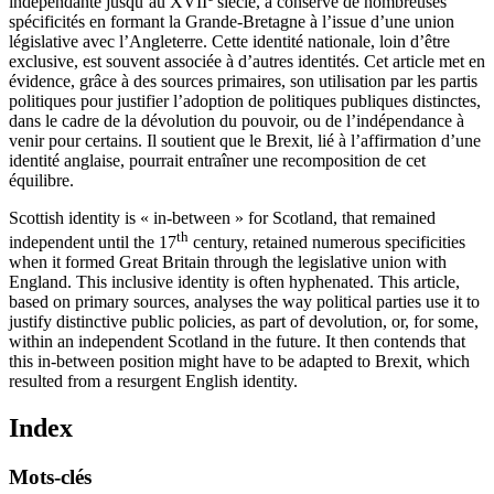
indépendante jusqu’au XVII
siècle, a conservé de nombreuses
spécificités en formant la Grande-Bretagne à l’issue d’une union
législative avec l’Angleterre. Cette identité nationale, loin d’être
exclusive, est souvent associée à d’autres identités. Cet article met en
évidence, grâce à des sources primaires, son utilisation par les partis
politiques pour justifier l’adoption de politiques publiques distinctes,
dans le cadre de la dévolution du pouvoir, ou de l’indépendance à
venir pour certains. Il soutient que le Brexit, lié à l’affirmation d’une
identité anglaise, pourrait entraîner une recomposition de cet
équilibre.
Scottish identity is « in-between » for Scotland, that remained
th
independent until the 17
century, retained numerous specificities
when it formed Great Britain through the legislative union with
England. This inclusive identity is often hyphenated. This article,
based on primary sources, analyses the way political parties use it to
justify distinctive public policies, as part of devolution, or, for some,
within an independent Scotland in the future. It then contends that
this in-between position might have to be adapted to Brexit, which
resulted from a resurgent English identity.
Index
Mots-clés