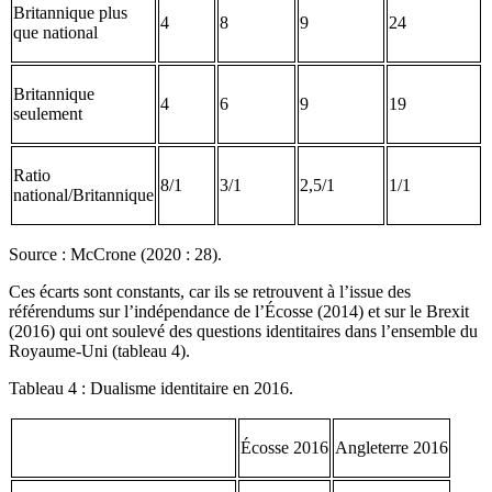
Britannique plus
4
8
9
24
que national
Britannique
4
6
9
19
seulement
Ratio
8/1
3/1
2,5/1
1/1
national/Britannique
Source : McCrone (2020 : 28).
Ces écarts sont constants, car ils se retrouvent à l’issue des
référendums sur l’indépendance de l’Écosse (2014) et sur le Brexit
(2016) qui ont soulevé des questions identitaires dans l’ensemble du
Royaume-Uni (tableau 4).
Tableau 4 : Dualisme identitaire en 2016.
Écosse 2016
Angleterre 2016