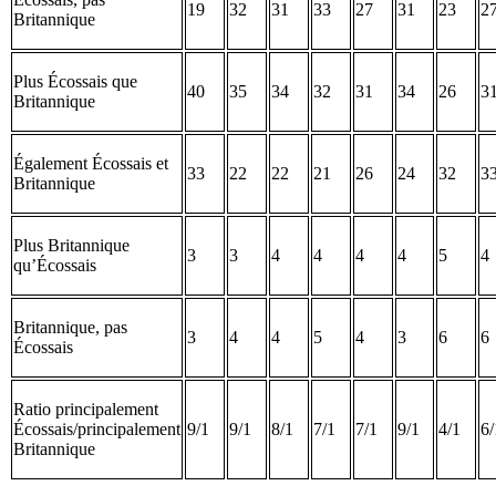
19
32
31
33
27
31
23
2
Britannique
Plus Écossais que
40
35
34
32
31
34
26
3
Britannique
Également Écossais et
33
22
22
21
26
24
32
3
Britannique
Plus Britannique
3
3
4
4
4
4
5
4
qu’Écossais
Britannique, pas
3
4
4
5
4
3
6
6
Écossais
Ratio principalement
Écossais/principalement
9/1
9/1
8/1
7/1
7/1
9/1
4/1
6/
Britannique