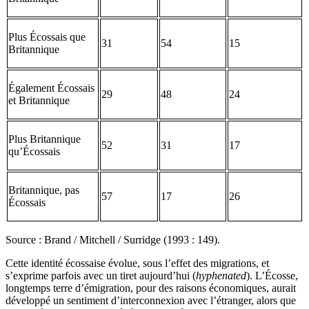
Plus Écossais que
31
54
15
Britannique
Également Écossais
29
48
24
et Britannique
Plus Britannique
52
31
17
qu’Écossais
Britannique, pas
57
17
26
Écossais
Source : Brand / Mitchell / Surridge (1993 : 149).
Cette identité écossaise évolue, sous l’effet des migrations, et
s’exprime parfois avec un tiret aujourd’hui (
hyphenated
). L’Écosse,
longtemps terre d’émigration, pour des raisons économiques, aurait
développé un sentiment d’interconnexion avec l’étranger, alors que