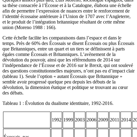
sa thèse consacrée à l’Écosse et à la Catalogne, élabora une échelle
afin de permettre l’expression de nuances entre le renforcement de
l’identité écossaise antérieure à l’Union de 1707 avec l’Angleterre,
et le produit de l’intégration britannique résultant de cette même
union (Moreno 1988 : 166).
Cette échelle facilite les comparaisons dans l’espace et dans le
temps. Près de 60% des Écossais se disent Écossais ou plus Écossais
que Britanniques, entre un quart et un tiers se définissent à parts
égales comme Écossais et Britanniques. L’avènement de la
dévolution du pouvoir, ainsi que les référendums de 2014 sur
l’indépendance de l’Écosse et de 2016 sur le Brexit, qui ont soulevé
des questions constitutionnelles majeures, n’ont pas eu d’impact clair
(tableau 1). Seule l’option « autant Écossais que Britannique »
semble avoir progressé quelque peu depuis les débuts de la
dévolution, la dimension étatique et politique se trouvant au cœur
des débats.
Tableau 1 : Évolution du dualisme identitaire, 1992-2016.
1992
1999
2003
2006
2009
2011
2014
2
Écossais, pas