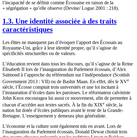
l’incapacité de se définir comme Écossaise en raison de la
« ségrégation » qu’elle observe (Devine/ Logue 2001 : 218).
1.3. Une identité associée à des traits
caractéristiques
Les élites ne manquent pas d’évoquer l’apport des Écossais au
Royaume-Uni, grâce à leur identité propre, qu’il s’agisse de
spécificités structurelles ou de valeurs.
L’éducation revient dans tous les discours, qu’il s’agisse de la Reine
Elisabeth II lors de l’inauguration du Parlement écossais, d’Alex
Salmond à l’approche du référendum sur l’indépendance (Scottish
e
Government 2013 : VII) ou de Bashir Maan. En effet, dès le XV
siècle, l’Écosse comptait trois universités et une loi incitant à
l’instauration d’écoles dans les paroisses. Le réformateur calviniste
John Knox encouragea lui aussi ce mouvement, afin de permettre à
e
chacun d’accéder aux textes sacrés. À la fin du XIX
siècle, la
nation fut dotée d’écoles publiques avant le reste de la Grande-
Bretagne. L’enseignement y demeura plus généraliste.
L’économie et la culture sont également mis en avant. Lors de
l’inauguration du Parlement écossais, Donald Dewar choisit trois