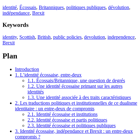
identité
,
Écossais
,
Britanniques
,
politiques publiques
,
dévolution
,
indépendance
,
Brexit
Keywords
identity
,
Scottish
,
British
,
public policies
,
devolution
,
independence
,
Brexit
Plan
Introduction
1. L’identité écossaise, entre-deux
1.1. Écossais/Britannique, une question de degrés
1.2. Une identité écossaise primant sur les autres
identités
1.3. Une identité associée à des traits caractéristiques
2. Les traductions politiques et institutionnelles de ce dualisme
identitaire : un entre-deux de compromis
2.1. Identité écossaise et institutions
2.2. Identité écossaise et partis politiques
2.3. Identité écossaise et politiques publiques
3. Identité écossaise, indépendance et Brexit : un entre-deux
compromis ?