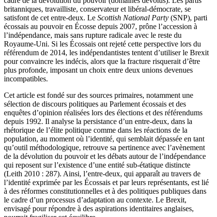
cadre de la dévolution du pouvoir (domaines dévolus). Les partis
britanniques, travailliste, conservateur et libéral-démocrate, se
satisfont de cet entre-deux. Le
Scottish National Party
(SNP), parti
écossais au pouvoir en Écosse depuis 2007, prône l’accession à
l’indépendance, mais sans rupture radicale avec le reste du
Royaume-Uni. Si les Écossais ont rejeté cette perspective lors du
référendum de 2014, les indépendantistes tentent d’utiliser le Brexit
pour convaincre les indécis, alors que la fracture risquerait d’être
plus profonde, imposant un choix entre deux unions devenues
incompatibles.
Cet article est fondé sur des sources primaires, notamment une
sélection de discours politiques au Parlement écossais et des
enquêtes d’opinion réalisées lors des élections et des référendums
depuis 1992. Il analyse la persistance d’un entre-deux, dans la
rhétorique de l’élite politique comme dans les réactions de la
population, au moment où l’identité, qui semblait dépassée en tant
qu’outil méthodologique, retrouve sa pertinence avec l’avènement
de la dévolution du pouvoir et les débats autour de l’indépendance
qui reposent sur l’existence d’une entité sub-étatique distincte
(Leith 2010 : 287). Ainsi, l’entre-deux, qui apparaît au travers de
l’identité exprimée par les Écossais et par leurs représentants, est lié
à des réformes constitutionnelles et à des politiques publiques dans
le cadre d’un processus d’adaptation au contexte. Le Brexit,
envisagé pour répondre à des aspirations identitaires anglaises,