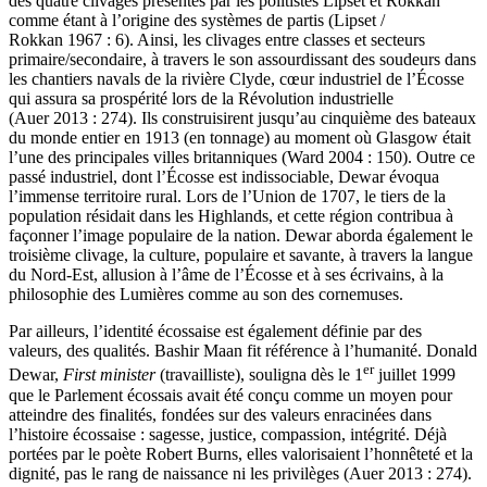
des quatre clivages présentés par les politistes Lipset et Rokkan
comme étant à l’origine des systèmes de partis (Lipset /
Rokkan 1967 : 6). Ainsi, les clivages entre classes et secteurs
primaire/secondaire, à travers le son assourdissant des soudeurs dans
les chantiers navals de la rivière Clyde, cœur industriel de l’Écosse
qui assura sa prospérité lors de la Révolution industrielle
(Auer 2013 : 274). Ils construisirent jusqu’au cinquième des bateaux
du monde entier en 1913 (en tonnage) au moment où Glasgow était
l’une des principales villes britanniques (Ward 2004 : 150). Outre ce
passé industriel, dont l’Écosse est indissociable, Dewar évoqua
l’immense territoire rural. Lors de l’Union de 1707, le tiers de la
population résidait dans les Highlands, et cette région contribua à
façonner l’image populaire de la nation. Dewar aborda également le
troisième clivage, la culture, populaire et savante, à travers la langue
du Nord-Est, allusion à l’âme de l’Écosse et à ses écrivains, à la
philosophie des Lumières comme au son des cornemuses.
Par ailleurs, l’identité écossaise est également définie par des
valeurs, des qualités. Bashir Maan fit référence à l’humanité. Donald
er
Dewar,
First minister
(travailliste), souligna dès le 1
juillet 1999
que le Parlement écossais avait été conçu comme un moyen pour
atteindre des finalités, fondées sur des valeurs enracinées dans
l’histoire écossaise : sagesse, justice, compassion, intégrité. Déjà
portées par le poète Robert Burns, elles valorisaient l’honnêteté et la
dignité, pas le rang de naissance ni les privilèges (Auer 2013 : 274).