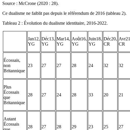
Source : McCrone (2020 : 28).
Ce dualisme ne faiblit pas depuis le référendum de 2016 (tableau 2).
Tableau 2 : Évolution du dualisme identitaire, 2016-2022.
Jan12,
Déc13,
Mar14,
Août16,
Juin18,
Déc20,
Avr21
YG
YG
YG
YG
YG
CR
CR
Écossais,
non
23
27
27
28
24
32
32
Britannique
Plus
Écossais
28
27
24
28
33
20
21
que
Britannique
Autant
Écossais
28
27
28
29
23
25
27
que