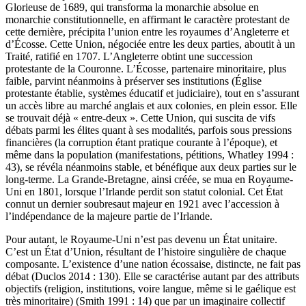
Glorieuse de 1689, qui transforma la monarchie absolue en
monarchie constitutionnelle, en affirmant le caractère protestant de
cette dernière, précipita l’union entre les royaumes d’Angleterre et
d’Écosse. Cette Union, négociée entre les deux parties, aboutit à un
Traité, ratifié en 1707. L’Angleterre obtint une succession
protestante de la Couronne. L’Écosse, partenaire minoritaire, plus
faible, parvint néanmoins à préserver ses institutions (Église
protestante établie, systèmes éducatif et judiciaire), tout en s’assurant
un accès libre au marché anglais et aux colonies, en plein essor. Elle
se trouvait déjà « entre-deux ». Cette Union, qui suscita de vifs
débats parmi les élites quant à ses modalités, parfois sous pressions
financières (la corruption étant pratique courante à l’époque), et
même dans la population (manifestations, pétitions, Whatley 1994 :
43), se révéla néanmoins stable, et bénéfique aux deux parties sur le
long-terme. La Grande-Bretagne, ainsi créée, se mua en Royaume-
Uni en 1801, lorsque l’Irlande perdit son statut colonial. Cet État
connut un dernier soubresaut majeur en 1921 avec l’accession à
l’indépendance de la majeure partie de l’Irlande.
Pour autant, le Royaume-Uni n’est pas devenu un État unitaire.
C’est un État d’Union, résultant de l’histoire singulière de chaque
composante. L’existence d’une nation écossaise, distincte, ne fait pas
débat (Duclos 2014 : 130). Elle se caractérise autant par des attributs
objectifs (religion, institutions, voire langue, même si le gaélique est
très minoritaire) (Smith 1991 : 14) que par un imaginaire collectif