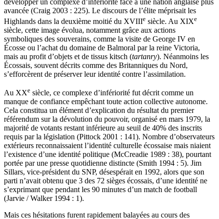
développer un complexe d’infériorité face à une nation anglaise plus
avancée (Craig 2003 : 225). Le discours de l’élite méprisait les
e
e
Highlands dans la deuxième moitié du XVIII
siècle. Au XIX
siècle, cette image évolua, notamment grâce aux actions
symboliques des souverains, comme la visite de George IV en
Écosse ou l’achat du domaine de Balmoral par la reine Victoria,
mais au profit d’objets et de tissus kitsch (
tartanry
). Néanmoins les
Écossais, souvent décrits comme des Britanniques du Nord,
s’efforcèrent de préserver leur identité contre l’assimilation.
e
Au XX
siècle, ce complexe d’infériorité fut décrit comme un
manque de confiance empêchant toute action collective autonome.
Cela constitua un élément d’explication du résultat du premier
référendum sur la dévolution du pouvoir, organisé en mars 1979, la
majorité de votants restant inférieure au seuil de 40% des inscrits
requis par la législation (Pittock 2001 : 141). Nombre d’observateurs
extérieurs reconnaissaient l’identité culturelle écossaise mais niaient
l’existence d’une identité politique (McCreadie 1989 : 38), pourtant
portée par une presse quotidienne distincte (Smith 1994 : 5). Jim
Sillars, vice-président du SNP, désespérait en 1992, alors que son
parti n’avait obtenu que 3 des 72 sièges écossais, d’une identité ne
s’exprimant que pendant les 90 minutes d’un match de football
(Jarvie / Walker 1994 : 1).
Mais ces hésitations furent rapidement balayées au cours des