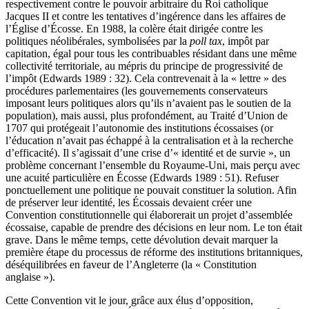
respectivement contre le pouvoir arbitraire du Roi catholique
Jacques II et contre les tentatives d’ingérence dans les affaires de
l’Église d’Écosse. En 1988, la colère était dirigée contre les
politiques néolibérales, symbolisées par la
poll tax
, impôt par
capitation, égal pour tous les contribuables résidant dans une même
collectivité territoriale, au mépris du principe de progressivité de
l’impôt (Edwards 1989 : 32). Cela contrevenait à la « lettre » des
procédures parlementaires (les gouvernements conservateurs
imposant leurs politiques alors qu’ils n’avaient pas le soutien de la
population), mais aussi, plus profondément, au Traité d’Union de
1707 qui protégeait l’autonomie des institutions écossaises (or
l’éducation n’avait pas échappé à la centralisation et à la recherche
d’efficacité). Il s’agissait d’une crise d’« identité et de survie », un
problème concernant l’ensemble du Royaume-Uni, mais perçu avec
une acuité particulière en Écosse (Edwards 1989 : 51). Refuser
ponctuellement une politique ne pouvait constituer la solution. Afin
de préserver leur identité, les Écossais devaient créer une
Convention constitutionnelle qui élaborerait un projet d’assemblée
écossaise, capable de prendre des décisions en leur nom. Le ton était
grave. Dans le même temps, cette dévolution devait marquer la
première étape du processus de réforme des institutions britanniques,
déséquilibrées en faveur de l’Angleterre (la « Constitution
anglaise »).
Cette Convention vit le jour, grâce aux élus d’opposition,