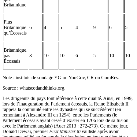
Britannique
Plus
Britannique
6
4
5
4
9
6
5
qu’Écossais
Britannique,
pas
8
10
10
6
5
10
10
Écossais
Note : instituts de sondage YG ou YouGov, CR ou ComRes.
Source : whatscotlandthinks.org.
Les dirigeants du pays font référence à cette dualité. Ainsi, en 1999,
lors de l’inauguration du Parlement écossais, la Reine Élisabeth II
rappela la continuité entre les dynasties qui se succédèrent (en
remontant à Alexandre III en 1294), entre les Parlements (le
Parlement écossais ayant cessé d’exister en 1706 lors de sa fusion
avec le Parlement anglais) (Auer 2013 : 272-273). Ce même jour,
Donald Dewar, premier
First Minister
travailliste après avoir
longtemps milité en faveur de la dévolution en tant que député au