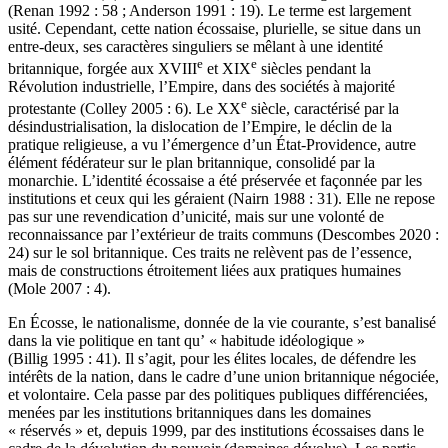
(Renan 1992 : 58 ; Anderson 1991 : 19). Le terme est largement
usité. Cependant, cette nation écossaise, plurielle, se situe dans un
entre-deux, ses caractères singuliers se mêlant à une identité
e
e
britannique, forgée aux XVIII
et XIX
siècles pendant la
Révolution industrielle, l’Empire, dans des sociétés à majorité
e
protestante (Colley 2005 : 6). Le XX
siècle, caractérisé par la
désindustrialisation, la dislocation de l’Empire, le déclin de la
pratique religieuse, a vu l’émergence d’un État-Providence, autre
élément fédérateur sur le plan britannique, consolidé par la
monarchie. L’identité écossaise a été préservée et façonnée par les
institutions et ceux qui les géraient (Nairn 1988 : 31). Elle ne repose
pas sur une revendication d’unicité, mais sur une volonté de
reconnaissance par l’extérieur de traits communs (Descombes 2020 :
24) sur le sol britannique. Ces traits ne relèvent pas de l’essence,
mais de constructions étroitement liées aux pratiques humaines
(Mole 2007 : 4).
En Écosse, le nationalisme, donnée de la vie courante, s’est banalisé
dans la vie politique en tant qu’ « habitude idéologique »
(Billig 1995 : 41). Il s’agit, pour les élites locales, de défendre les
intérêts de la nation, dans le cadre d’une union britannique négociée,
et volontaire. Cela passe par des politiques publiques différenciées,
menées par les institutions britanniques dans les domaines
« réservés » et, depuis 1999, par des institutions écossaises dans le