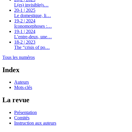
L(es) invisible(s…
20-1 | 2025
Le domestique, li…
19-2 | 2024
Iconomorphoses :…
19-1 | 2024
L’entre-deux, une…
18-2 | 2023
The “crisis of po…
Tous les numéros
Index
Auteurs
Mots-clés
La revue
Présentation
Comités
Instruction aux auteurs