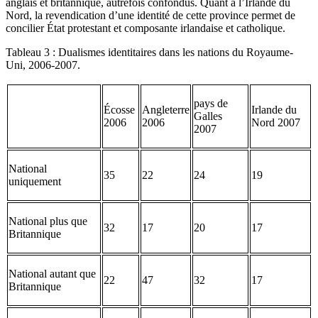
anglais et britannique, autrefois confondus. Quant à l’Irlande du
Nord, la revendication d’une identité de cette province permet de
concilier État protestant et composante irlandaise et catholique.
Tableau 3 : Dualismes identitaires dans les nations du Royaume-
Uni, 2006-2007.
pays de
Écosse
Angleterre
Irlande du
Galles
2006
2006
Nord 2007
2007
National
35
22
24
19
uniquement
National plus que
32
17
20
17
Britannique
National autant que
22
47
32
17
Britannique