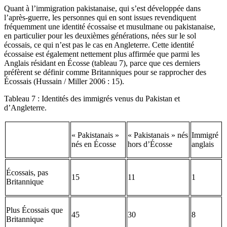
Quant à l’immigration pakistanaise, qui s’est développée dans
l’après-guerre, les personnes qui en sont issues revendiquent
fréquemment une identité écossaise et musulmane ou pakistanaise,
en particulier pour les deuxièmes générations, nées sur le sol
écossais, ce qui n’est pas le cas en Angleterre. Cette identité
écossaise est également nettement plus affirmée que parmi les
Anglais résidant en Écosse (tableau 7), parce que ces derniers
préfèrent se définir comme Britanniques pour se rapprocher des
Écossais (Hussain / Miller 2006 : 15).
Tableau 7 : Identités des immigrés venus du Pakistan et
d’Angleterre.
« Pakistanais »
« Pakistanais » nés
Immigré
nés en Écosse
hors d’Écosse
anglais
Écossais, pas
15
11
1
Britannique
Plus Écossais que
45
30
8
Britannique