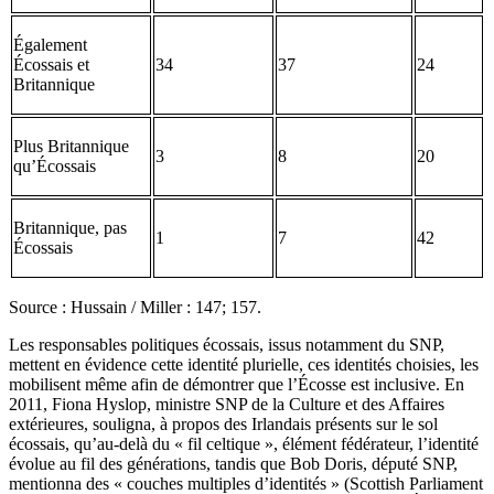
Également
Écossais et
34
37
24
Britannique
Plus Britannique
3
8
20
qu’Écossais
Britannique, pas
1
7
42
Écossais
Source : Hussain / Miller : 147; 157.
Les responsables politiques écossais, issus notamment du SNP,
mettent en évidence cette identité plurielle, ces identités choisies, les
mobilisent même afin de démontrer que l’Écosse est inclusive. En
2011, Fiona Hyslop, ministre SNP de la Culture et des Affaires
extérieures, souligna, à propos des Irlandais présents sur le sol
écossais, qu’au-delà du « fil celtique », élément fédérateur, l’identité
évolue au fil des générations, tandis que Bob Doris, député SNP,
mentionna des « couches multiples d’identités » (Scottish Parliament