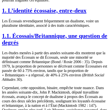
pourrait fragiliser cet équilibre.
1. L’identité écossaise, entre-deux
Les Écossais revendiquent fréquemment un dualisme, voire un
pluralisme identitaire, associé à des traits caractéristiques.
1.1. Écossais/Britannique, une question de
degrés
Les études menées à partir des années soixante-dix montrent que la
majorité des Écossais se dit Écossais, seule une minorité se
définissant comme Britannique (Bond / Rosie 2006 : 35). Depuis
1979, la proportion de personnes se décrivant comme Écossaises est
passée de 60 à 75% environ, tandis que la proportion de
« Britanniques » a régressé, de 40% à 25% environ (
British Social
Attitudes
30).
Cependant, cette opposition, binaire, empêche toute nuance. Dans
les années soixante-dix, John P. Mackintosh, député travailliste
écossais, avança le concept de dualisme à propos des Écossais au
cours des deux siècles précédents, soulignant les loyautés écossaise
et britannique, à la nation et à l’État (Mackintosh 1982 : 147).
Quelques années plus tard, Luis Moreno, sociologue espagnol, dans