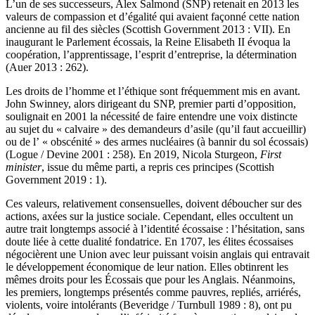
L’un de ses successeurs, Alex Salmond (SNP) retenait en 2013 les
valeurs de compassion et d’égalité qui avaient façonné cette nation
ancienne au fil des siècles (Scottish Government 2013 : VII). En
inaugurant le Parlement écossais, la Reine Elisabeth II évoqua la
coopération, l’apprentissage, l’esprit d’entreprise, la détermination
(Auer 2013 : 262).
Les droits de l’homme et l’éthique sont fréquemment mis en avant.
John Swinney, alors dirigeant du SNP, premier parti d’opposition,
soulignait en 2001 la nécessité de faire entendre une voix distincte
au sujet du « calvaire » des demandeurs d’asile (qu’il faut accueillir)
ou de l’ « obscénité » des armes nucléaires (à bannir du sol écossais)
(Logue / Devine 2001 : 258). En 2019, Nicola Sturgeon,
First
minister
, issue du même parti, a repris ces principes (Scottish
Government 2019 : 1).
Ces valeurs, relativement consensuelles, doivent déboucher sur des
actions, axées sur la justice sociale. Cependant, elles occultent un
autre trait longtemps associé à l’identité écossaise : l’hésitation, sans
doute liée à cette dualité fondatrice. En 1707, les élites écossaises
négocièrent une Union avec leur puissant voisin anglais qui entravait
le développement économique de leur nation. Elles obtinrent les
mêmes droits pour les Écossais que pour les Anglais. Néanmoins,
les premiers, longtemps présentés comme pauvres, repliés, arriérés,
violents, voire intolérants (Beveridge / Turnbull 1989 : 8), ont pu