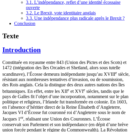
3.1. L’indépendance, reflet d’une identité écossaise
ouverte
3.2. Le Brexit, vote identitaire anglais
3.3. Une indépendance plus radicale après le Brexit ?
Conclusion
Texte
Introduction
Constituée en royaume entre 843 (Union des Pictes et des Scots) et
1472 (intégration des îles Orcades et Shetland, alors sous tutelle
e
scandinave), l’Écosse demeura indépendante jusqu’au XVIII
siècle,
résistant aux nombreuses tentatives d’invasion, ou de soumission,
des Rois anglais. Cela la distingue des deux autres nations des îles
e
e
britanniques. En effet, entre les XII
et XVI
siècles, tandis que le
pays de Galles fit l’objet d’une incorporation, notamment sur le plan
politique et religieux, l’Irlande fut transformée en colonie. En 1603,
en l’absence d’héritier direct de la Reine Élisabeth d’Angleterre,
Jacques VI d’Écosse fut couronné roi d’Angleterre sous le nom de
er
Jacques 1
, réalisant une Union des Couronnes. L’Écosse
conservait son Parlement et son indépendance (en dépit d’une brève
union forcée pendant le régime du Commonwealth). La Révolution