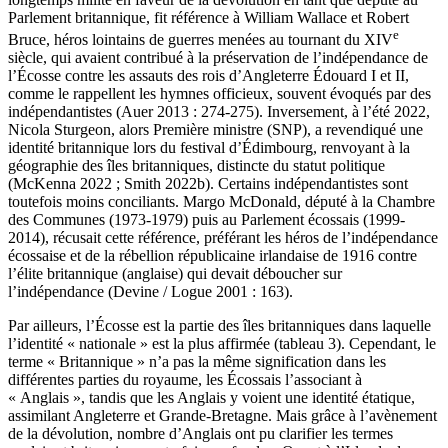
Parlement britannique, fit référence à William Wallace et Robert
e
Bruce, héros lointains de guerres menées au tournant du XIV
siècle, qui avaient contribué à la préservation de l’indépendance de
l’Écosse contre les assauts des rois d’Angleterre Édouard I et II,
comme le rappellent les hymnes officieux, souvent évoqués par des
indépendantistes (Auer 2013 : 274-275). Inversement, à l’été 2022,
Nicola Sturgeon, alors Première ministre (SNP), a revendiqué une
identité britannique lors du festival d’Édimbourg, renvoyant à la
géographie des îles britanniques, distincte du statut politique
(McKenna 2022 ; Smith 2022b). Certains indépendantistes sont
toutefois moins conciliants. Margo McDonald, député à la Chambre
des Communes (1973-1979) puis au Parlement écossais (1999-
2014), récusait cette référence, préférant les héros de l’indépendance
écossaise et de la rébellion républicaine irlandaise de 1916 contre
l’élite britannique (anglaise) qui devait déboucher sur
l’indépendance (Devine / Logue 2001 : 163).
Par ailleurs, l’Écosse est la partie des îles britanniques dans laquelle
l’identité « nationale » est la plus affirmée (tableau 3). Cependant, le
terme « Britannique » n’a pas la même signification dans les
différentes parties du royaume, les Écossais l’associant à
« Anglais », tandis que les Anglais y voient une identité étatique,
assimilant Angleterre et Grande-Bretagne. Mais grâce à l’avènement
de la dévolution, nombre d’Anglais ont pu clarifier les termes