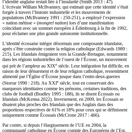
l’identité anglaise restait liée à l’insularité (Smith 2013 : 47).
L’écrivain William McIlvanney, qui estimait que cette identité s’était
forgée à travers l’histoire industrielle et les mouvements de
populations (McIlvanney 1991 : 250-251), a employé l’expression
« nation métisse » (
mongrel nation
) lors d’une manifestation
coïncidant avec un sommet européen à Édimbourg à la fin de 1992,
pour réclamer une plus grande autonomie institutionnelle.
L’identité écossaise intègre désormais une composante irlandaise,
après s’être construite contre la religion catholique (Edwards 1989 :
215). Les Irlandais émigraient vers la Grande-Bretagne, notamment
dans les régions industrielles de l’ouest de l’Écosse, un mouvement
e
qui prit de l’ampleur au XIX
siècle. Leur intégration fut difficile, en
raison de leur dénuement et de leur religion catholique, ressentiment
alimenté par l’Église d’Écosse jusque dans l’entre-deux-guerres
e
(Storrar 1990 : 218). Au XXI
siècle, tout en conservant des
marqueurs identitaires comme les prénoms, certaines traditions, des
clubs de football (Bradley 1995 : 188), ils se disent Écossais ou
Irlandais (McKenna 2022). Inversement, en 2009, les Écossais se
disaient plus proches des Irlandais que des Anglais dans des
proportions respectives de 61% et 18% pour ceux qui se définissent
uniquement comme Écossais (McCrone 2017 : 466).
Par contre, si depuis l’élargissement de l’UE en 2004, la
communauté catholique en Écosse compte des Européens de l’Est,