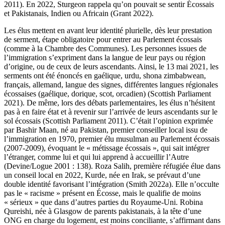
2011). En 2022, Sturgeon rappela qu’on pouvait se sentir Écossais
et Pakistanais, Indien ou Africain (Grant 2022).
Les élus mettent en avant leur identité plurielle, dès leur prestation
de serment, étape obligatoire pour entrer au Parlement écossais
(comme à la Chambre des Communes). Les personnes issues de
l’immigration s’expriment dans la langue de leur pays ou région
d’origine, ou de ceux de leurs ascendants. Ainsi, le 13 mai 2021, les
serments ont été énoncés en gaélique, urdu, shona zimbabwean,
français, allemand, langue des signes, différentes langues régionales
écossaises (gaélique, dorique, scot, orcadien) (Scottish Parliament
2021). De même, lors des débats parlementaires, les élus n’hésitent
pas à en faire état et à revenir sur l’arrivée de leurs ascendants sur le
sol écossais (Scottish Parliament 2011). C’était l’opinion exprimée
par Bashir Maan, né au Pakistan, premier conseiller local issu de
l’immigration en 1970, premier élu musulman au Parlement écossais
(2007-2009), évoquant le « métissage écossais », qui sait intégrer
l’étranger, comme lui et qui lui apprend à accueillir l’Autre
(Devine/Logue 2001 : 138). Roza Salih, première réfugiée élue dans
un conseil local en 2022, Kurde, née en Irak, se prévaut d’une
double identité favorisant l’intégration (Smith 2022a). Elle n’occulte
pas le « racisme » présent en Écosse, mais le qualifie de moins
« sérieux » que dans d’autres parties du Royaume-Uni. Robina
Qureishi, née à Glasgow de parents pakistanais, à la tête d’une
ONG en charge du logement, est moins conciliante, s’affirmant dans