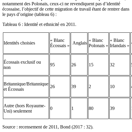
notamment des Polonais, ceux-ci ne revendiquent pas d’identité
écossaise, l’objectif de cette migration de travail étant de rentrer dans
le pays d’origine (tableau 6) :
Tableau 6 : Identité et ethnicité en 2011.
« Blanc
« Blanc
« Blanc
Identités choisies
Anglais
Écossais »
Polonais »
Irlandais »
Écossais exclusif ou
95
26
15
32
non
Britannique/Britannique
26
39
2
10
et Écossais
Autre (hors Royaume-
0
1
80
39
Uni) seulement
Source : recensement de 2011, Bond (2017 : 32).