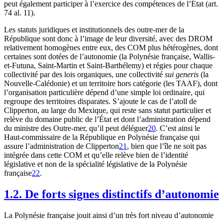
peut également participer à l’exercice des compétences de l’État (art.
74 al. 11).
Les statuts juridiques et institutionnels des outre-mer de la
République sont donc à l’image de leur diversité, avec des DROM
relativement homogènes entre eux, des COM plus hétérogènes, dont
certaines sont dotées de l’autonomie (la Polynésie française, Wallis-
et-Futuna, Saint-Martin et Saint-Barthélemy) et régies pour chaque
collectivité par des lois organiques, une collectivité
sui generis
(la
Nouvelle-Calédonie) et un territoire hors catégorie (les TAAF), dont
l’organisation particulière dépend d’une simple loi ordinaire, qui
regroupe des territoires disparates. S’ajoute le cas de l’atoll de
Clipperton, au large du Mexique, qui reste sans statut particulier et
relève du domaine public de l’État et dont l’administration dépend
du ministre des Outre-mer, qu’il peut déléguer
20
. C’est ainsi le
Haut-commissaire de la République en Polynésie française qui
assure l’administration de Clipperton
21
, bien que l’île ne soit pas
intégrée dans cette COM et qu’elle relève bien de l’identité
législative et non de la spécialité législative de la Polynésie
française
22
.
1.2. De forts signes distinctifs d’autonomie
La Polynésie française jouit ainsi d’un très fort niveau d’autonomie