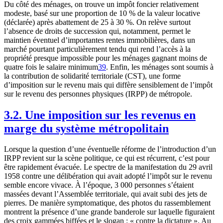
Du côté des ménages, on trouve un impôt foncier relativement
modeste, basé sur une proportion de 10 % de la valeur locative
(déclarée) après abattement de 25 à 30 %. On relève surtout
l’absence de droits de succession qui, notamment, permet le
maintien éventuel d’importantes rentes immobilières, dans un
marché pourtant particulièrement tendu qui rend l’accès à la
propriété presque impossible pour les ménages gagnant moins de
quatre fois le salaire minimum
39
. Enfin, les ménages sont soumis à
la contribution de solidarité territoriale (CST), une forme
d’imposition sur le revenu mais qui diffère sensiblement de l’impôt
sur le revenu des personnes physiques (IRPP) de métropole.
3.2. Une imposition sur les revenus en
marge du système métropolitain
Lorsque la question d’une éventuelle réforme de l’introduction d’un
IRPP revient sur la scène politique, ce qui est récurrent, c’est pour
être rapidement évacuée. Le spectre de la manifestation du 29 avril
1958 contre une délibération qui avait adopté l’impôt sur le revenu
semble encore vivace. À l’époque, 3 000 personnes s’étaient
massées devant l’Assemblée territoriale, qui avait subi des jets de
pierres. De manière symptomatique, des photos du rassemblement
montrent la présence d’une grande banderole sur laquelle figuraient
des croix gammées biffées et le slogan : « contre la dictature ». Au