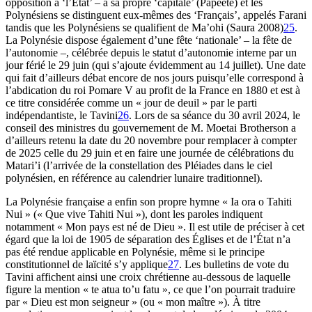
opposition à ‘l’État’ – a sa propre ‘capitale’ (Papeete) et les
Polynésiens se distinguent eux-mêmes des ‘Français’, appelés Farani
tandis que les Polynésiens se qualifient de Ma’ohi (Saura 2008)
25
.
La Polynésie dispose également d’une fête ‘nationale’ – la fête de
l’autonomie –, célébrée depuis le statut d’autonomie interne par un
jour férié le 29 juin (qui s’ajoute évidemment au 14 juillet). Une date
qui fait d’ailleurs débat encore de nos jours puisqu’elle correspond à
l’abdication du roi Pomare V au profit de la France en 1880 et est à
ce titre considérée comme un « jour de deuil » par le parti
indépendantiste, le Tavini
26
. Lors de sa séance du 30 avril 2024, le
conseil des ministres du gouvernement de M. Moetai Brotherson a
d’ailleurs retenu la date du 20 novembre pour remplacer à compter
de 2025 celle du 29 juin et en faire une journée de célébrations du
Matari’i (l’arrivée de la constellation des Pléiades dans le ciel
polynésien, en référence au calendrier lunaire traditionnel).
La Polynésie française a enfin son propre hymne « Ia ora o Tahiti
Nui » (« Que vive Tahiti Nui »), dont les paroles indiquent
notamment « Mon pays est né de Dieu ». Il est utile de préciser à cet
égard que la loi de 1905 de séparation des Églises et de l’État n’a
pas été rendue applicable en Polynésie, même si le principe
constitutionnel de laïcité s’y applique
27
. Les bulletins de vote du
Tavini affichent ainsi une croix chrétienne au-dessous de laquelle
figure la mention « te atua to’u fatu », ce que l’on pourrait traduire
par « Dieu est mon seigneur » (ou « mon maître »). À titre