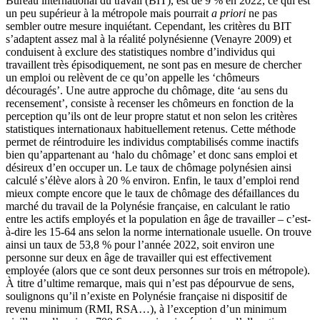
Bureau international du travail (BIT), est de 9 % en 2022, ce qui est
un peu supérieur à la métropole mais pourrait
a priori
ne pas
sembler outre mesure inquiétant. Cependant, les critères du BIT
s’adaptent assez mal à la réalité polynésienne (Venayre 2009) et
conduisent à exclure des statistiques nombre d’individus qui
travaillent très épisodiquement, ne sont pas en mesure de chercher
un emploi ou relèvent de ce qu’on appelle les ‘chômeurs
découragés’. Une autre approche du chômage, dite ‘au sens du
recensement’, consiste à recenser les chômeurs en fonction de la
perception qu’ils ont de leur propre statut et non selon les critères
statistiques internationaux habituellement retenus. Cette méthode
permet de réintroduire les individus comptabilisés comme inactifs
bien qu’appartenant au ‘halo du chômage’ et donc sans emploi et
désireux d’en occuper un. Le taux de chômage polynésien ainsi
calculé s’élève alors à 20 % environ. Enfin, le taux d’emploi rend
mieux compte encore que le taux de chômage des défaillances du
marché du travail de la Polynésie française, en calculant le ratio
entre les actifs employés et la population en âge de travailler – c’est-
à-dire les 15-64 ans selon la norme internationale usuelle. On trouve
ainsi un taux de 53,8 % pour l’année 2022, soit environ une
personne sur deux en âge de travailler qui est effectivement
employée (alors que ce sont deux personnes sur trois en métropole).
À titre d’ultime remarque, mais qui n’est pas dépourvue de sens,
soulignons qu’il n’existe en Polynésie française ni dispositif de
revenu minimum (RMI, RSA…), à l’exception d’un minimum