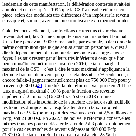
lendemain de cette manifestation, la délibération contestée avait été
annulée et ce n’est qu’en 1995 que la CST a ensuite été mise en
place, selon des modalités très différentes d’un impôt sur le revenu
classique et, surtout, avec une pression fiscale extrêmement limitée.
Calculée mensuellement, par fractions de revenus et sur chaque
revenu distinct, la CST ne comporte ainsi aucun quotient familial.
Un salarié percevant 3 000 € mensuels, par exemple, paiera donc la
même contribution quelle que soit sa situation personnelle, c’est-à-
dire indépendamment du nombre de personnes à charge dans le
foyer. Les taux restent par ailleurs très inférieurs à ceux que l’on
peut connaître en métropole. Jusqu’en 2010, le taux marginal
maximal de la CST – c’est-à-dire le taux maximal s’appliquant à la
dernière fraction de revenu perçu – s’établissait à 5 % seulement, et
encore fallait-il gagner mensuellement plus de 750 000 Fcfp pour y
parvenir (6 300 €)
40
. Une très faible réforme avait porté en 2011 le
taux marginal maximal à 10 % pour la fraction des revenus
supérieure à 2 millions (16 800 €). C’est en 2013 qu’une
modification plus importante de la structure des taux avait multiplié
les tranches d’imposition, jusqu’à atteindre un taux marginal
maximal de 25 % (pour la part des revenus excédant 2,5 millions de
Fcfp, soit 21 000 €). En 2022, une nouvelle réforme a conservé les
mêmes tranches pour en décaler le taux de 2 à 3 points, uniquement
pour le cas des tranches de revenus dépassant 400 000 Fcfp
(3 350 €). Le taux marginal maximal a ainsi atteint 28 %. Le