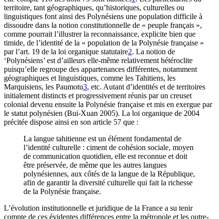
territoire, tant géographiques, qu’historiques, culturelles ou
linguistiques font ainsi des Polynésiens une population difficile à
dissoudre dans la notion constitutionnelle de « peuple français »,
comme pourrait l’illustrer la reconnaissance, explicite bien que
timide, de l’identité de la « population de la Polynésie française »
par l’art. 19 de la loi organique statutaire
2
. La notion de
‘Polynésiens’ est d’ailleurs elle-même relativement hétéroclite
puisqu’elle regroupe des appartenances différentes, notamment
géographiques et linguistiques, comme les Tahitiens, les
Marquisiens, les Paumotu
3
, etc. Autant d’identités et de territoires
initialement distincts et progressivement réunis par un creuset
colonial devenu ensuite la Polynésie française et mis en exergue par
le statut polynésien (Bui-Xuan 2005). La loi organique de 2004
précitée dispose ainsi en son article 57 que :
La langue tahitienne est un élément fondamental de
l’identité culturelle : ciment de cohésion sociale, moyen
de communication quotidien, elle est reconnue et doit
être préservée, de même que les autres langues
polynésiennes, aux côtés de la langue de la République,
afin de garantir la diversité culturelle qui fait la richesse
de la Polynésie française.
L’évolution institutionnelle et juridique de la France a su tenir
compte de ces évidentes différences entre la métropole et les outre-