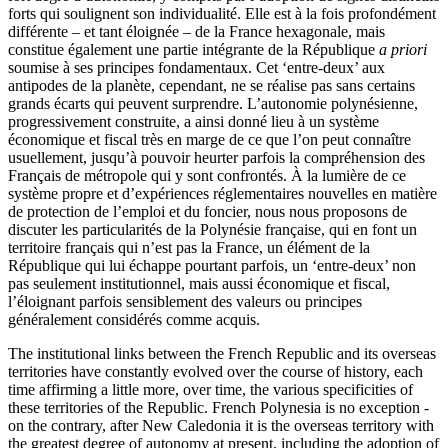
forts qui soulignent son individualité. Elle est à la fois profondément
différente – et tant éloignée – de la France hexagonale, mais
constitue également une partie intégrante de la République
a priori
soumise à ses principes fondamentaux. Cet ‘entre-deux’ aux
antipodes de la planète, cependant, ne se réalise pas sans certains
grands écarts qui peuvent surprendre. L’autonomie polynésienne,
progressivement construite, a ainsi donné lieu à un système
économique et fiscal très en marge de ce que l’on peut connaître
usuellement, jusqu’à pouvoir heurter parfois la compréhension des
Français de métropole qui y sont confrontés. À la lumière de ce
système propre et d’expériences réglementaires nouvelles en matière
de protection de l’emploi et du foncier, nous nous proposons de
discuter les particularités de la Polynésie française, qui en font un
territoire français qui n’est pas la France, un élément de la
République qui lui échappe pourtant parfois, un ‘entre-deux’ non
pas seulement institutionnel, mais aussi économique et fiscal,
l’éloignant parfois sensiblement des valeurs ou principes
généralement considérés comme acquis.
The institutional links between the French Republic and its overseas
territories have constantly evolved over the course of history, each
time affirming a little more, over time, the various specificities of
these territories of the Republic. French Polynesia is no exception -
on the contrary, after New Caledonia it is the overseas territory with
the greatest degree of autonomy at present, including the adoption of