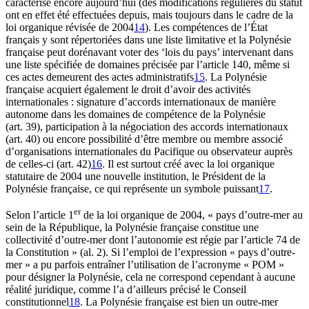
caractérise encore aujourd’hui (des modifications régulières du statut
ont en effet été effectuées depuis, mais toujours dans le cadre de la
loi organique révisée de 2004
14
). Les compétences de l’État
français y sont répertoriées dans une liste limitative et la Polynésie
française peut dorénavant voter des ‘lois du pays’ intervenant dans
une liste spécifiée de domaines précisée par l’article 140, même si
ces actes demeurent des actes administratifs
15
. La Polynésie
française acquiert également le droit d’avoir des activités
internationales : signature d’accords internationaux de manière
autonome dans les domaines de compétence de la Polynésie
(art. 39), participation à la négociation des accords internationaux
(art. 40) ou encore possibilité d’être membre ou membre associé
d’organisations internationales du Pacifique ou observateur auprès
de celles-ci (art. 42)
16
. Il est surtout créé avec la loi organique
statutaire de 2004 une nouvelle institution, le Président de la
Polynésie française, ce qui représente un symbole puissant
17
.
er
Selon l’article 1
de la loi organique de 2004, « pays d’outre-mer au
sein de la République, la Polynésie française constitue une
collectivité d’outre-mer dont l’autonomie est régie par l’article 74 de
la Constitution » (al. 2). Si l’emploi de l’expression « pays d’outre-
mer » a pu parfois entraîner l’utilisation de l’acronyme « POM »
pour désigner la Polynésie, cela ne correspond cependant à aucune
réalité juridique, comme l’a d’ailleurs précisé le Conseil
constitutionnel
18
. La Polynésie française est bien un outre-mer