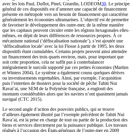
avec les lois Paul, Duflot, Pinel, Girardin, LODEOM
30
. Le principe
général de ces dispositifs est d’amener une capacité de financement
présente en métropole vers un besoin de financement qui caractérise
généralement les économies ultramarines. L’objectif est de permettre
de favoriser le développement des outre-mer, de la même manière
que les capitaux peuvent circuler entre les régions hexagonales elles-
mêmes, en dépit de leurs différences de ressources propres. À ce
mécanisme national (‘défiscalisation nationale’), s’est ajoutée une
‘défiscalisation locale’ avec la loi Flosse à partir de 1995, les deux
dispositifs étant cumulables. Certains projets peuvent ainsi atteindre
un financement des trois quarts environ, mais, pour important que
soit cette proportion, cela ne suffit pas à contrebalancer
intégralement le surcoût supporté par ces petites économies (Martins
et Winters 2004). Le système a également connu quelques dérives
ou investissements regrettables. Ainsi, par exemple, l’acquisition
puis l’entretien de thoniers pour la société de pêche Tahiti Nui
Ravai’ai, une SEM de la Polynésie française, a englouti des
montants considérables alors que les navires n’ont quasiment jamais
navigué (CTC 2015).
Le second angle d’action des pouvoirs publics, qui se trouve
d’ailleurs également illustré par l’exemple précédent de Tahiti Nui
Rava’ai, est la prise en charge de tout ou partie de la production des
biens et services directement par la puissance publique. Les travaux
réalisés à l’occasion des États-généraux de l’outre-mer en 2009