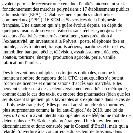
avaient permis de recenser une centaine d’entités intervenant sur le
fonctionnement des marchés polynésiens : 17 établissements publics
administratifs (EPA), 15 établissements publics industriels et
commerciaux (EPIC), 16 SEM et 58 services de la Polynésie
française. Une situation qui n’a guère évolué depuis, en dépit de
quelques fusions de services réalisées sans réelles synergies. Les
secteurs d’activités concernés constituent, sans prétention à
l’exhaustivité, un inventaire à la Prévert : poste, téléphonie fixe et
mobile, accès à Internet, transports aériens, maritimes et terrestres,
immobilier, banque, pêche, télévision, assainissement, déchets,
abattoir, tourisme, énergie, production agricole, perle, vanille,
fabrication d’huile…
Des interventions multiples pas toujours optimales, comme le
montrent nombre de rapports de la CTC, et auxquelles s’ajoutent
l’octroi de licences et d’autorisations d’accès aux marchés. Elles
peuvent s’adresser à des secteurs également encadrés en métropole,
comme dans le cas des taxis, ou encore des pharmacies (bien que les
seuils soient largement plus favorables aux exploitants dans le cas de
la Polynésie française). Elles peuvent aussi prendre des tournures
plus surprenantes comme la ‘loi anti-Digicel’ de 2010, une loi du
pays
ad hoc
qui avait interdit aux opérateurs de téléphonie mobile de
détenir plus de 35 % de capitaux étrangers. Une loi évidemment
discriminatoire et donc censurée par le Conseil d’État
31
, mais qui a
retardé l’ouverture à la concurrence du secteur de trois ans, dans