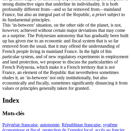
strong distinctive signs that underline its individuality. It is both
profoundly different from—and so far removed from—mainland
France, but also an integral part of the Republic,
a prior
i subject to
its fundamental principles.
This ‘in-between’ situation, on the other side of the planet, is not,
however, achieved without certain major deviations that may come
as a surprise. The Polynesian autonomy that has gradually been built
up has given rise to an economic and fiscal system that is so far
removed from the usual, that it may offend the understanding of
French people living in mainland France. In the light of this
particular system, and of new regulatory experiments in employment
and land protection, we propose to discuss the particularities of
French Polynesia, which make it a French territory that is not
France, an element of the Republic that nevertheless sometimes
eludes it, an ‘in-between’ not only institutionally, but also
economically and fiscally, sometimes significantly distancing it from
values or principles generally taken for granted.
Index
Mots-clés
Polynésie française
,
autonomie
,
République française
,
système
économique et fiscal
,
protection de l’emploi local
,
accès au foncier