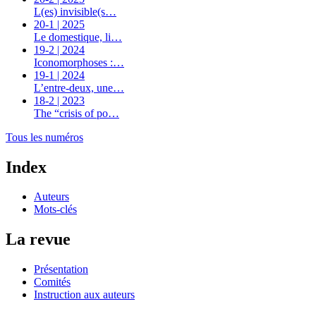
L(es) invisible(s…
20-1 | 2025
Le domestique, li…
19-2 | 2024
Iconomorphoses :…
19-1 | 2024
L’entre-deux, une…
18-2 | 2023
The “crisis of po…
Tous les numéros
Index
Auteurs
Mots-clés
La revue
Présentation
Comités
Instruction aux auteurs