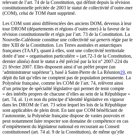
relevant de l’art. 74 de la Constitution, qui définit depuis la révision
constitutionnelle précitée de 2003 le statut de collectivité d’outre-mer
(COM), celui de TOM étant supprimé.
Les COM sont ainsi différenciées des anciens DOM, devenus à leur
tour DROM (départements et régions d’outre-mer) à la faveur de la
révision constitutionnelle et régis par l’art. 73 de la Constitution. La
Nouvelle-Calédonie constitue une collectivité
sui generis
régie par le
titre XIII de la Constitution. Les Terres australes et antarctiques
françaises (TAAF), quant à elles, sont une collectivité territoriale
dotée d’une « organisation particulière » (art.72-3 de la Constitution,
dernier alinéa) dont le statut a été précisé par la loi n° 2007-224 du
21 février 2007. Elles disposent ainsi d’un préfet propre (un
‘administrateur supérieur’), basé à Saint-Pierre de La Réunion
19
, en
dépit du fait qu’elles ne comptent pas de population permanente. La
Polynésie française, comme les COM de l’art. 74, relèvent ainsi
d’un principe de spécialité législative qui permet de tenir compte
« des intérêts propres de chacune d’elles au sein de la République »
(art. 74, al. 1) et non du principe d’identité législative en vigueur
dans les DROM de l’art. 73 selon lequel les lois de la République
sont applicables de plein droit. En tant que COM bénéficiant de
l’autonomie, la Polynésie française dispose de vastes pouvoirs et
peut notamment faire respecter son domaine de compétence en cas
d’empiètement du législateur national en recourant au Conseil
constitutionnel (art. 74 al. 9 de la Constitution), de même qu’elle