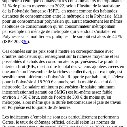
supérieur à celui que connaissent les consommateurs métropolitains :
31 % de plus en moyenne en 2022, selon l’Institut de la statistique
de la Polynésie française (ISPF), en tenant compte des habitudes
distinctes de consommation entre la métropole et la Polynésie. Mais
pour un consommateur polynésien qui aurait exactement les mêmes
habitudes de consommation qu’un consommateur métropolitain –
par exemple un ménage de métropole qui viendrait s’installer en
Polynésie sans modifier ses pratiques – le surcoût est alors de 44 %
(ISPF 2023
36
).
Ces données sur les prix sont à mettre en correspondance avec
d’autres indicateurs qui renseignent sur la richesse moyenne et les
possibilités d’achats des consommateurs polynésiens. Le produit
intérieur brut (PIB, c’est-à-dire le total des valeurs ajoutées créées en
une année ou l’ensemble de la richesse collective), par exemple, est
sensiblement inférieur en Polynésie. Rapporté par habitant, il s’élève
pour la Polynésie à 18 300 € annuels, soit la moitié de celui de la
métropole. Le salaire minimum polynésien (le salaire minimum
interprofessionnel garanti ou SMIG) est lui-même assez faible :
environ 1 450 € brut, soit de l’ordre de 300 € de moins qu’en
métropole, alors même que la durée hebdomadaire légale de travail
en Polynésie est toujours de 39 heures.
Les indicateurs d’emploi ne sont pas particulièrement performants.
Certes, le taux de chômage officiel, calculé selon les normes du