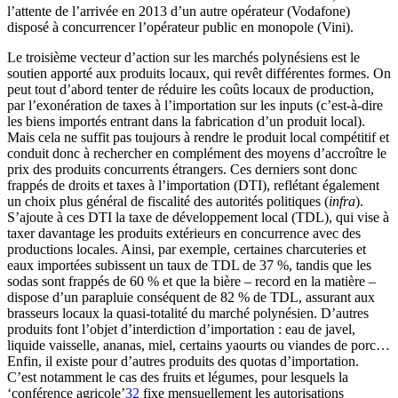
l’attente de l’arrivée en 2013 d’un autre opérateur (Vodafone)
disposé à concurrencer l’opérateur public en monopole (Vini).
Le troisième vecteur d’action sur les marchés polynésiens est le
soutien apporté aux produits locaux, qui revêt différentes formes. On
peut tout d’abord tenter de réduire les coûts locaux de production,
par l’exonération de taxes à l’importation sur les inputs (c’est-à-dire
les biens importés entrant dans la fabrication d’un produit local).
Mais cela ne suffit pas toujours à rendre le produit local compétitif et
conduit donc à rechercher en complément des moyens d’accroître le
prix des produits concurrents étrangers. Ces derniers sont donc
frappés de droits et taxes à l’importation (DTI), reflétant également
un choix plus général de fiscalité des autorités politiques (
infra
).
S’ajoute à ces DTI la taxe de développement local (TDL), qui vise à
taxer davantage les produits extérieurs en concurrence avec des
productions locales. Ainsi, par exemple, certaines charcuteries et
eaux importées subissent un taux de TDL de 37 %, tandis que les
sodas sont frappés de 60 % et que la bière – record en la matière –
dispose d’un parapluie conséquent de 82 % de TDL, assurant aux
brasseurs locaux la quasi-totalité du marché polynésien. D’autres
produits font l’objet d’interdiction d’importation : eau de javel,
liquide vaisselle, ananas, miel, certains yaourts ou viandes de porc…
Enfin, il existe pour d’autres produits des quotas d’importation.
C’est notamment le cas des fruits et légumes, pour lesquels la
‘conférence agricole’
32
fixe mensuellement les autorisations