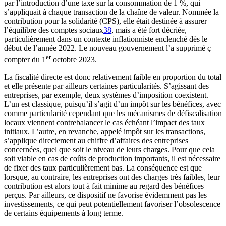
par l’introduction d’une taxe sur la consommation de 1 %, qui
s’appliquait à chaque transaction de la chaîne de valeur. Nommée la
contribution pour la solidarité (CPS), elle était destinée à assurer
l’équilibre des comptes sociaux
38
, mais a été fort décriée,
particulièrement dans un contexte inflationniste enclenché dès le
début de l’année 2022. Le nouveau gouvernement l’a supprimé ç
er
compter du 1
octobre 2023.
La fiscalité directe est donc relativement faible en proportion du total
et elle présente par ailleurs certaines particularités. S’agissant des
entreprises, par exemple, deux systèmes d’imposition coexistent.
L’un est classique, puisqu’il s’agit d’un impôt sur les bénéfices, avec
comme particularité cependant que les mécanismes de défiscalisation
locaux viennent contrebalancer le cas échéant l’impact des taux
initiaux. L’autre, en revanche, appelé impôt sur les transactions,
s’applique directement au chiffre d’affaires des entreprises
concernées, quel que soit le niveau de leurs charges. Pour que cela
soit viable en cas de coûts de production importants, il est nécessaire
de fixer des taux particulièrement bas. La conséquence est que
lorsque, au contraire, les entreprises ont des charges très faibles, leur
contribution est alors tout à fait minime au regard des bénéfices
perçus. Par ailleurs, ce dispositif ne favorise évidemment pas les
investissements, ce qui peut potentiellement favoriser l’obsolescence
de certains équipements à long terme.