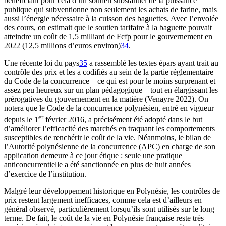
bénéficiant pour cela d’un soutien substantiel de la puissance
publique qui subventionne non seulement les achats de farine, mais
aussi l’énergie nécessaire à la cuisson des baguettes. Avec l’envolée
des cours, on estimait que le soutien tarifaire à la baguette pouvait
atteindre un coût de 1,5 milliard de Fcfp pour le gouvernement en
2022 (12,5 millions d’euros environ)
34
.
Une récente loi du pays
35
a rassemblé les textes épars ayant trait au
contrôle des prix et les a codifiés au sein de la partie réglementaire
du Code de la concurrence – ce qui est pour le moins surprenant et
assez peu heureux sur un plan pédagogique – tout en élargissant les
prérogatives du gouvernement en la matière (Venayre 2022). On
notera que le Code de la concurrence polynésien, entré en vigueur
er
depuis le 1
février 2016, a précisément été adopté dans le but
d’améliorer l’efficacité des marchés en traquant les comportements
susceptibles de renchérir le coût de la vie. Néanmoins, le bilan de
l’Autorité polynésienne de la concurrence (APC) en charge de son
application demeure à ce jour étique : seule une pratique
anticoncurrentielle a été sanctionnée en plus de huit années
d’exercice de l’institution.
Malgré leur développement historique en Polynésie, les contrôles de
prix restent largement inefficaces, comme cela est d’ailleurs en
général observé, particulièrement lorsqu’ils sont utilisés sur le long
terme. De fait, le coût de la vie en Polynésie française reste très