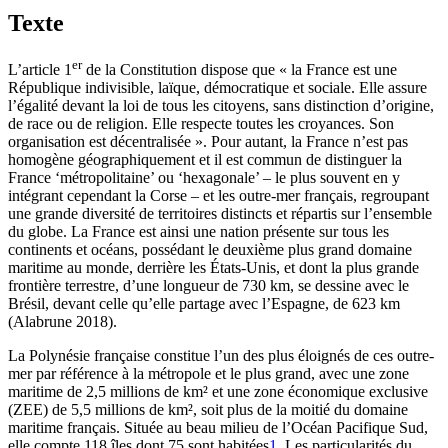
Texte
er
L’article 1
de la Constitution dispose que « la France est une
République indivisible, laïque, démocratique et sociale. Elle assure
l’égalité devant la loi de tous les citoyens, sans distinction d’origine,
de race ou de religion. Elle respecte toutes les croyances. Son
organisation est décentralisée ». Pour autant, la France n’est pas
homogène géographiquement et il est commun de distinguer la
France ‘métropolitaine’ ou ‘hexagonale’ – le plus souvent en y
intégrant cependant la Corse – et les outre-mer français, regroupant
une grande diversité de territoires distincts et répartis sur l’ensemble
du globe. La France est ainsi une nation présente sur tous les
continents et océans, possédant le deuxième plus grand domaine
maritime au monde, derrière les États-Unis, et dont la plus grande
frontière terrestre, d’une longueur de 730 km, se dessine avec le
Brésil, devant celle qu’elle partage avec l’Espagne, de 623 km
(Alabrune 2018).
La Polynésie française constitue l’un des plus éloignés de ces outre-
mer par référence à la métropole et le plus grand, avec une zone
maritime de 2,5 millions de km² et une zone économique exclusive
(ZEE) de 5,5 millions de km², soit plus de la moitié du domaine
maritime français. Située au beau milieu de l’Océan Pacifique Sud,
elle compte 118 îles dont 75 sont habitées
1
. Les particularités du