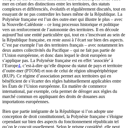
mer en créant des distinctions entre les territoires, des statuts
complexes et différenciés, évolutifs et régulièrement discutés, tout en
essayant de ne pas contredire les bases même de la République. La
Polynésie française est l’un des outre-mer qui illustre le plus – avec
la Nouvelle-Calédonie – ce long processus historique et politique
vers un renforcement de l’autonomie des territoires. Il en découle
aujourd’hui une entité particulière qui, tout en s’inscrivant au sein de
la République française, en reste aussi à l’écart sur bien des aspects.
C’est par exemple l’un des territoires français – avec notamment les
deux autres collectivités du Pacifique – qui ne fait pas partie de
l’Union européenne, et donc dans lequel le droit européen ne
s’applique pas. La Polynésie française est en effet ‘associée’ à
l’Europe
4
, c’est-à-dire qu’elle dispose du statut de pays et territoire
d’outre-mer (PTOM) et non de celui de région ultrapériphérique
(RUP). Ce régime d’association permet aux territoires qui en
bénéficient de s’écarter des règles habituellement applicables entre
les États de l’Union européenne. En matière de commerce
international, par exemple, cela permet de déroger aux règles du
marché commun en appliquant des droits de douanes aux
importations européennes.
Bien que partie intégrante de la République si l’on adopte une
conception de droit constitutionnel, la Polynésie française s’éloigne
cependant sur bien des aspects du fonctionnement républicain tel
qu’on le conçoit usuellement. Selon le prisme considéré, elle peut