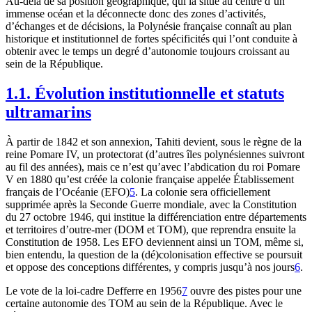
Au-delà de sa position géographique, qui la situe au centre d’un
immense océan et la déconnecte donc des zones d’activités,
d’échanges et de décisions, la Polynésie française connaît au plan
historique et institutionnel de fortes spécificités qui l’ont conduite à
obtenir avec le temps un degré d’autonomie toujours croissant au
sein de la République.
1.1. Évolution institutionnelle et statuts
ultramarins
À partir de 1842 et son annexion, Tahiti devient, sous le règne de la
reine Pomare IV, un protectorat (d’autres îles polynésiennes suivront
au fil des années), mais ce n’est qu’avec l’abdication du roi Pomare
V en 1880 qu’est créée la colonie française appelée Établissement
français de l’Océanie (EFO)
5
. La colonie sera officiellement
supprimée après la Seconde Guerre mondiale, avec la Constitution
du 27 octobre 1946, qui institue la différenciation entre départements
et territoires d’outre-mer (DOM et TOM), que reprendra ensuite la
Constitution de 1958. Les EFO deviennent ainsi un TOM, même si,
bien entendu, la question de la (dé)colonisation effective se poursuit
et oppose des conceptions différentes, y compris jusqu’à nos jours
6
.
Le vote de la loi-cadre Defferre en 1956
7
ouvre des pistes pour une
certaine autonomie des TOM au sein de la République. Avec le