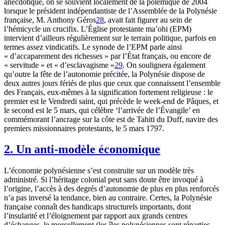
anecdotique, on se souvient localement de la polémique de 2004
lorsque le président indépendantiste de l’Assemblée de la Polynésie
française, M. Anthony Géros
28
, avait fait figurer au sein de
l’hémicycle un crucifix. L’Église protestante ma’ohi (EPM)
intervient d’ailleurs régulièrement sur le terrain politique, parfois en
termes assez vindicatifs. Le synode de l’EPM parle ainsi
« d’accaparement des richesses » par l’État français, ou encore de
« servitude » et « d’esclavagisme »
29
. On soulignera également
qu’outre la fête de l’autonomie précitée, la Polynésie dispose de
deux autres jours fériés de plus que ceux que connaissent l’ensemble
des Français, eux-mêmes à la signification fortement religieuse : le
premier est le Vendredi saint, qui précède le week-end de Pâques, et
le second est le 5 mars, qui célèbre ‘l’arrivée de l’Évangile’ en
commémorant l’ancrage sur la côte est de Tahiti du Duff, navire des
premiers missionnaires protestants, le 5 mars 1797.
2. Un anti-modèle économique
L’économie polynésienne s’est construite sur un modèle très
administré. Si l’héritage colonial peut sans doute être invoqué à
l’origine, l’accès à des degrés d’autonomie de plus en plus renforcés
n’a pas inversé la tendance, bien au contraire. Certes, la Polynésie
française connaît des handicaps structurels importants, dont
l’insularité et l’éloignement par rapport aux grands centres
d’échanges, le morcellement (les îles polynésiennes sont réparties