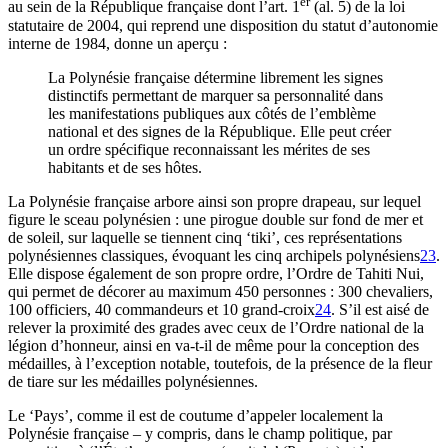
er
au sein de la République française dont l’art. 1
(al. 5) de la loi
statutaire de 2004, qui reprend une disposition du statut d’autonomie
interne de 1984, donne un aperçu :
La Polynésie française détermine librement les signes
distinctifs permettant de marquer sa personnalité dans
les manifestations publiques aux côtés de l’emblème
national et des signes de la République. Elle peut créer
un ordre spécifique reconnaissant les mérites de ses
habitants et de ses hôtes.
La Polynésie française arbore ainsi son propre drapeau, sur lequel
figure le sceau polynésien : une pirogue double sur fond de mer et
de soleil, sur laquelle se tiennent cinq ‘tiki’, ces représentations
polynésiennes classiques, évoquant les cinq archipels polynésiens
23
.
Elle dispose également de son propre ordre, l’Ordre de Tahiti Nui,
qui permet de décorer au maximum 450 personnes : 300 chevaliers,
100 officiers, 40 commandeurs et 10 grand-croix
24
. S’il est aisé de
relever la proximité des grades avec ceux de l’Ordre national de la
légion d’honneur, ainsi en va-t-il de même pour la conception des
médailles, à l’exception notable, toutefois, de la présence de la fleur
de tiare sur les médailles polynésiennes.
Le ‘Pays’, comme il est de coutume d’appeler localement la
Polynésie française – y compris, dans le champ politique, par