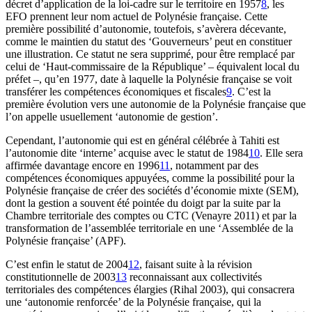
décret d’application de la loi-cadre sur le territoire en 1957
8
, les
EFO prennent leur nom actuel de Polynésie française. Cette
première possibilité d’autonomie, toutefois, s’avèrera décevante,
comme le maintien du statut des ‘Gouverneurs’ peut en constituer
une illustration. Ce statut ne sera supprimé, pour être remplacé par
celui de ‘Haut-commissaire de la République’ – équivalent local du
préfet –, qu’en 1977, date à laquelle la Polynésie française se voit
transférer les compétences économiques et fiscales
9
. C’est la
première évolution vers une autonomie de la Polynésie française que
l’on appelle usuellement ‘autonomie de gestion’.
Cependant, l’autonomie qui est en général célébrée à Tahiti est
l’autonomie dite ‘interne’ acquise avec le statut de 1984
10
. Elle sera
affirmée davantage encore en 1996
11
, notamment par des
compétences économiques appuyées, comme la possibilité pour la
Polynésie française de créer des sociétés d’économie mixte (SEM),
dont la gestion a souvent été pointée du doigt par la suite par la
Chambre territoriale des comptes ou CTC (Venayre 2011) et par la
transformation de l’assemblée territoriale en une ‘Assemblée de la
Polynésie française’ (APF).
C’est enfin le statut de 2004
12
, faisant suite à la révision
constitutionnelle de 2003
13
reconnaissant aux collectivités
territoriales des compétences élargies (Rihal 2003), qui consacrera
une ‘autonomie renforcée’ de la Polynésie française, qui la