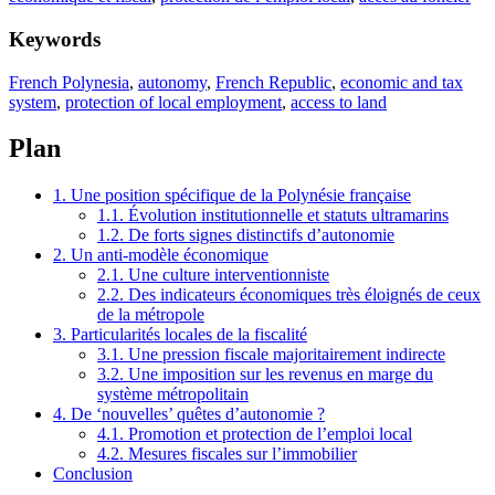
Keywords
French Polynesia
,
autonomy
,
French Republic
,
economic and tax
system
,
protection of local employment
,
access to land
Plan
1. Une position spécifique de la Polynésie française
1.1. Évolution institutionnelle et statuts ultramarins
1.2. De forts signes distinctifs d’autonomie
2. Un anti-modèle économique
2.1. Une culture interventionniste
2.2. Des indicateurs économiques très éloignés de ceux
de la métropole
3. Particularités locales de la fiscalité
3.1. Une pression fiscale majoritairement indirecte
3.2. Une imposition sur les revenus en marge du
système métropolitain
4. De ‘nouvelles’ quêtes d’autonomie ?
4.1. Promotion et protection de l’emploi local
4.2. Mesures fiscales sur l’immobilier
Conclusion