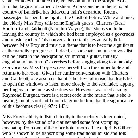
stage connotes that there may be tension within the storyline of a
film that begins in comedic fashion. An avalanche in the fictional
country of Bandrika has delayed a train’s departure, forcing
passengers to spend the night at the Gasthof Petrus. While at dinner,
the elderly Miss Froy tells some English guests, Charters (Basil
Radford) and Caldicott (Naunton Wayne), that she is sad to be
leaving the country in which she had been employed as a governess
and music teacher. This conversation establishes an early link
between Miss Froy and music, a theme that is to become significant
as the narrative progresses. Indeed, as she chats, an unseen vocalist
can be heard in the background strumming a guitar, initially
engaging in “warm up” exercises before singing along to a melody
as a vocalise. Miss Froy excuses herself from the dinner table and
returns to her room. Given her earlier conversation with Charters
and Caldicott, one assumes that it is her love of music that leads her
to open the windows to listen more closely to the serenader, tapping
her fingers to the tune as she does so. However, as noted also by
Raymond Durgnat, there is a secret code in the music that is she is
hearing, but it is not until much later in the film that the significance
of this becomes clear (1974: 143).
Miss Froy’s ability to listen intently to the melody is interrupted,
however, by the sound of a clarinet and some foot-stomping
emanating from one of the other hotel rooms. The culprit is Gilbert,
who is shown to be transcribing some traditional music and folk