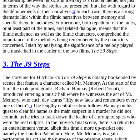
relationship between music and memory is a crucial theme, not just
in terms of the way the stories are presented, but also with regard to
the dénouements of their narratives.
4
In each case, there is a strong
thematic link within the filmic narratives between memory and
specific diegetic melodies. Furthermore, both repetition of the tunes,
or at least part of the tunes, and related dialogue, means that the
filmic audience, as well as the filmic characters, comprehend the
importance of the melodies being remembered by the characters
concerned. I start by analysing the significance of a melody played
in a music hall in the earlier of the two films,
The 39 Steps
.
3.
The 39 Steps
The storyline for Hitchcock’s
The 39 Steps
is notably bookended by
scenes that feature a character called Mr. Memory. At the start of the
film, the male protagonist, Richard Hannay (Robert Donat), is
introduced entering a music hall where he witnesses the act of Mr.
Memory, who each day learns “fifty new facts and remembers every
one of them”.
5
The lengthy central section follows Hannay on his
quest to clear his name as the main suspect in a murder he did not
commit, as he tries to track down the leader of a group of spies who
were the real culprits. In the movie’s final scene, there is a return to
an entertainment venue, albeit this time a more up-market one,
namely the London Palladium. Here, Mr. Memory is again
performing his act and the purpose of the opening scene, which