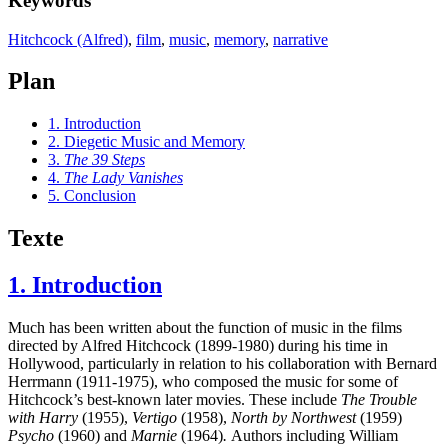
Keywords
Hitchcock (Alfred)
,
film
,
music
,
memory
,
narrative
Plan
1. Introduction
2. Diegetic Music and Memory
3.
The 39 Steps
4.
The Lady Vanishes
5. Conclusion
Texte
1. Introduction
Much has been written about the function of music in the films
directed by Alfred Hitchcock (1899-1980) during his time in
Hollywood, particularly in relation to his collaboration with Bernard
Herrmann (1911-1975), who composed the music for some of
Hitchcock’s best-known later movies. These include
The Trouble
with Harry
(1955),
Vertigo
(1958),
North by Northwest
(1959)
Psycho
(1960) and
Marnie
(1964)
.
Authors including William