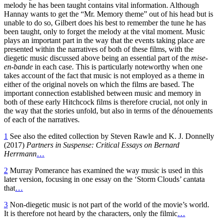
melody he has been taught contains vital information. Although
Hannay wants to get the “Mr. Memory theme” out of his head but is
unable to do so, Gilbert does his best to remember the tune he has
been taught, only to forget the melody at the vital moment. Music
plays an important part in the way that the events taking place are
presented within the narratives of both of these films, with the
diegetic music discussed above being an essential part of the
mise-
en-bande
in each case. This is particularly noteworthy when one
takes account of the fact that music is not employed as a theme in
either of the original novels on which the films are based. The
important connection established between music and memory in
both of these early Hitchcock films is therefore crucial, not only in
the way that the stories unfold, but also in terms of the dénouements
of each of the narratives.
1
See also the edited collection by Steven Rawle and K. J. Donnelly
(2017)
Partners in Suspense: Critical Essays on Bernard
Herrmann
…
2
Murray Pomerance has examined the way music is used in this
later version, focusing in one essay on the ‘Storm Clouds’ cantata
that
…
3
Non-diegetic music is not part of the world of the movie’s world.
It is therefore not heard by the characters, only the filmic
…