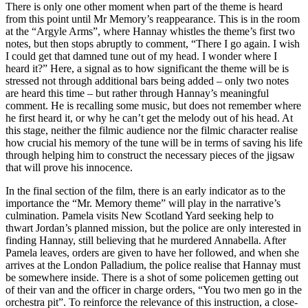
There is only one other moment when part of the theme is heard
from this point until Mr Memory’s reappearance. This is in the room
at the “Argyle Arms”, where Hannay whistles the theme’s first two
notes, but then stops abruptly to comment, “There I go again. I wish
I could get that damned tune out of my head. I wonder where I
heard it?” Here, a signal as to how significant the theme will be is
stressed not through additional bars being added – only two notes
are heard this time – but rather through Hannay’s meaningful
comment. He is recalling some music, but does not remember where
he first heard it, or why he can’t get the melody out of his head. At
this stage, neither the filmic audience nor the filmic character realise
how crucial his memory of the tune will be in terms of saving his life
through helping him to construct the necessary pieces of the jigsaw
that will prove his innocence.
In the final section of the film, there is an early indicator as to the
importance the “Mr. Memory theme” will play in the narrative’s
culmination. Pamela visits New Scotland Yard seeking help to
thwart Jordan’s planned mission, but the police are only interested in
finding Hannay, still believing that he murdered Annabella. After
Pamela leaves, orders are given to have her followed, and when she
arrives at the London Palladium, the police realise that Hannay must
be somewhere inside. There is a shot of some policemen getting out
of their van and the officer in charge orders, “You two men go in the
orchestra pit”. To reinforce the relevance of this instruction, a close-