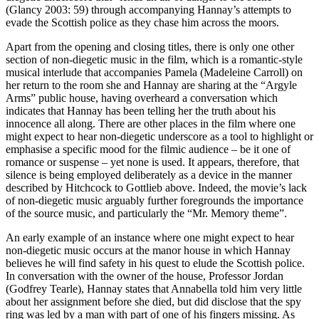
(Glancy 2003: 59) through accompanying Hannay’s attempts to
evade the Scottish police as they chase him across the moors.
Apart from the opening and closing titles, there is only one other
section of non-diegetic music in the film, which is a romantic-style
musical interlude that accompanies Pamela (Madeleine Carroll) on
her return to the room she and Hannay are sharing at the “Argyle
Arms” public house, having overheard a conversation which
indicates that Hannay has been telling her the truth about his
innocence all along. There are other places in the film where one
might expect to hear non-diegetic underscore as a tool to highlight or
emphasise a specific mood for the filmic audience – be it one of
romance or suspense – yet none is used. It appears, therefore, that
silence is being employed deliberately as a device in the manner
described by Hitchcock to Gottlieb above. Indeed, the movie’s lack
of non-diegetic music arguably further foregrounds the importance
of the source music, and particularly the “Mr. Memory theme”.
An early example of an instance where one might expect to hear
non-diegetic music occurs at the manor house in which Hannay
believes he will find safety in his quest to elude the Scottish police.
In conversation with the owner of the house, Professor Jordan
(Godfrey Tearle), Hannay states that Annabella told him very little
about her assignment before she died, but did disclose that the spy
ring was led by a man with part of one of his fingers missing. As