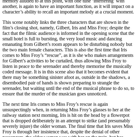
memory alluded to at this point, with one tune ‘interfering’ with
another, is again to have an important function, as it will impact on a
character’s ability to recall an important melody at a crucial moment.
This scene notably links the three characters that are shown in the
film’s closing shot, namely, Gilbert, Iris and Miss Froy; despite the
fact that the filmic audience is informed in the opening scene that the
small hotel is full to bursting, the very loud music and dancing
emanating from Gilbert’s room appears to be disturbing nobody but
the two main female characters. This is also the first time that Iris
comes to Miss Froy’s “rescue”, as it is she who makes arrangements
for Gilbert’s activities to be curtailed, thus allowing Miss Froy to
listen in peace to the serenader and thereby memorise the musically
coded message. It is in this scene also that it becomes evident that
there may be something sinister afoot as, outside in the shadows, a
disembodied pair of hands is shown preparing to strangle the
serenader, but waiting until the end of the musical phrase to do so, to
ensure that the murder of the musician goes unnoticed.
The next time Iris comes to Miss Froy’s rescue is again
unsuspectingly when, in returning Miss Froy’s glasses to her at the
railway station next morning, Iris is hit on the head by a flowerpot
that is dropped deliberately in an attempt to strike (and presumably
severely injure) the older woman. The final time that Iris saves Miss
Froy is through her insistence that, despite the denial of other