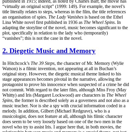
published in 1915; indeed, as noted by Charles Barr, the movie has
“virtually an original script” (1999: 149). For example, the novel’s
title literally relates to steps, whereas in the film, the title references
an organisation of spies.
The Lady Vanishes
is based on the Ethel
Lina White novel first published in 1936 as
The Wheel Spins
. In
adapting the storyline of the novel, music becomes significant to the
plot, specifically in relation to the lady who (temporarily)
“vanishes”; this is not the case in the novel.
2. Diegetic Music and Memory
In Hitchcock’s
The 39 Steps
, the character of Mr. Memory (Wylie
Watson) is a filmic invention, not appearing at all in Buchan’s
original story. However, the diegetic musical theme linked to his
stage appearances becomes pivotal in the narrative, allowing the
protagonist to prove his innocence when suspected of a crime he did
not commit. With regard to the later film, although Miss Froy (May
Whitty) and Iris (Margaret Lockwood) are characters in
The Wheel
Spins
, the former is described solely as a governess and not also as a
music teacher. Nor is she a spy with crucial information coded in a
melody. In addition, Gilbert (Michael Redgrave), who is a
musicologist, does not feature at all, although his filmic character
does seem to be very loosely based on one of the two men in the
novel who try to assist Iris. I argue here that, in both movies, the