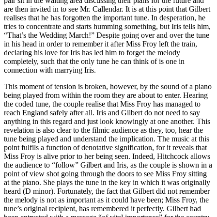
pair sit in the waiting area discussing their plans for the future and
are then invited in to see Mr. Callendar. It is at this point that Gilbert
realises that he has forgotten the important tune. In desperation, he
tries to concentrate and starts humming something, but Iris tells him,
“That’s the Wedding March!” Despite going over and over the tune
in his head in order to remember it after Miss Froy left the train,
declaring his love for Iris has led him to forget the melody
completely, such that the only tune he can think of is one in
connection with marrying Iris.
This moment of tension is broken, however, by the sound of a piano
being played from within the room they are about to enter. Hearing
the coded tune, the couple realise that Miss Froy has managed to
reach England safely after all. Iris and Gilbert do not need to say
anything in this regard and just look knowingly at one another. This
revelation is also clear to the filmic audience as they, too, hear the
tune being played and understand the implication. The music at this
point fulfils a function of denotative signification, for it reveals that
Miss Froy is alive prior to her being seen. Indeed, Hitchcock allows
the audience to “follow” Gilbert and Iris, as the couple is shown in a
point of view shot going through the doors to see Miss Froy sitting
at the piano. She plays the tune in the key in which it was originally
heard (D minor). Fortunately, the fact that Gilbert did not remember
the melody is not as important as it could have been; Miss Froy, the
tune’s original recipient, has remembered it perfectly. Gilbert had