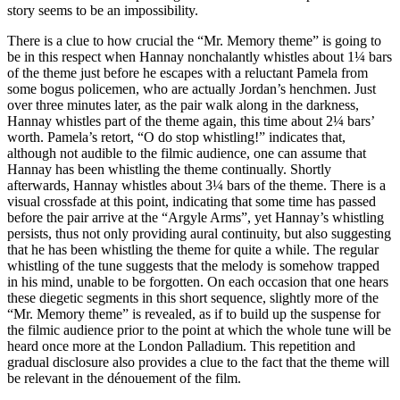
story seems to be an impossibility.
There is a clue to how crucial the “Mr. Memory theme” is going to
be in this respect when Hannay nonchalantly whistles about 1¼ bars
of the theme just before he escapes with a reluctant Pamela from
some bogus policemen, who are actually Jordan’s henchmen. Just
over three minutes later, as the pair walk along in the darkness,
Hannay whistles part of the theme again, this time about 2¼ bars’
worth. Pamela’s retort, “O do stop whistling!” indicates that,
although not audible to the filmic audience, one can assume that
Hannay has been whistling the theme continually. Shortly
afterwards, Hannay whistles about 3¼ bars of the theme. There is a
visual crossfade at this point, indicating that some time has passed
before the pair arrive at the “Argyle Arms”, yet Hannay’s whistling
persists, thus not only providing aural continuity, but also suggesting
that he has been whistling the theme for quite a while. The regular
whistling of the tune suggests that the melody is somehow trapped
in his mind, unable to be forgotten. On each occasion that one hears
these diegetic segments in this short sequence, slightly more of the
“Mr. Memory theme” is revealed, as if to build up the suspense for
the filmic audience prior to the point at which the whole tune will be
heard once more at the London Palladium. This repetition and
gradual disclosure also provides a clue to the fact that the theme will
be relevant in the dénouement of the film.