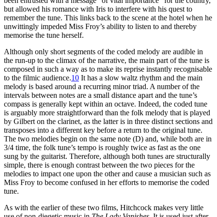
been entrusted with a message “of vital importance” for the country,
but allowed his romance with Iris to interfere with his quest to
remember the tune. This links back to the scene at the hotel when he
unwittingly impeded Miss Froy’s ability to listen to and thereby
memorise the tune herself.
Although only short segments of the coded melody are audible in
the run-up to the climax of the narrative, the main part of the tune is
composed in such a way as to make its reprise instantly recognisable
to the filmic audience.
10
It has a slow waltz rhythm and the main
melody is based around a recurring minor triad. A number of the
intervals between notes are a small distance apart and the tune’s
compass is generally kept within an octave. Indeed, the coded tune
is arguably more straightforward than the folk melody that is played
by Gilbert on the clarinet, as the latter is in three distinct sections and
transposes into a different key before a return to the original tune.
The two melodies begin on the same note (D) and, while both are in
3/4 time, the folk tune’s tempo is roughly twice as fast as the one
sung by the guitarist. Therefore, although both tunes are structurally
simple, there is enough contrast between the two pieces for the
melodies to impact one upon the other and cause a musician such as
Miss Froy to become confused in her efforts to memorise the coded
tune.
As with the earlier of these two films, Hitchcock makes very little
use of non-diegetic music in
The Lady Vanishes
. It is used just after