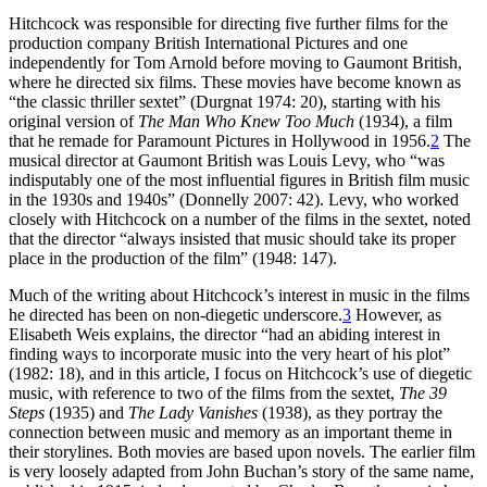
Hitchcock was responsible for directing five further films for the
production company British International Pictures and one
independently for Tom Arnold before moving to Gaumont British,
where he directed six films. These movies have become known as
“the classic thriller sextet” (Durgnat 1974: 20), starting with his
original version of
The Man Who Knew Too Much
(1934), a film
that he remade for Paramount Pictures in Hollywood in 1956.
2
The
musical director at Gaumont British was Louis Levy, who “was
indisputably one of the most influential figures in British film music
in the 1930s and 1940s” (Donnelly 2007: 42). Levy, who worked
closely with Hitchcock on a number of the films in the sextet, noted
that the director “always insisted that music should take its proper
place in the production of the film” (1948: 147).
Much of the writing about Hitchcock’s interest in music in the films
he directed has been on non-diegetic underscore.
3
However, as
Elisabeth Weis explains, the director “had an abiding interest in
finding ways to incorporate music into the very heart of his plot”
(1982: 18), and in this article, I focus on Hitchcock’s use of diegetic
music, with reference to two of the films from the sextet,
The 39
Steps
(1935) and
The Lady Vanishes
(1938), as they portray the
connection between music and memory as an important theme in
their storylines. Both movies are based upon novels. The earlier film
is very loosely adapted from John Buchan’s story of the same name,