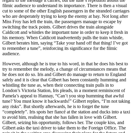
regard to the message it carries, but the tune’s repetition assists the
filmic audience to understand its importance. There is then a visual
cut to some of the other English passengers in the stranded carriages
who are desperately trying to keep the enemy at bay. Not long after
Miss Froy has left the train, the passengers manage to escape by
switching the track points. Gilbert drives the train alongside
Caldicott and whistles the important tune in order to keep it fresh in
his memory. When Caldicott inadvertently pulls the train whistle,
Gilbert berates him, saying “Take your hand off that thing! I’ve got
to remember a tune”, reinforcing its significance for the filmic
audience.
However, although he is true to his word, in that he does his best to
try to remember the melody, a change of circumstances means that
he does not do so. Iris and Gilbert do manage to return to England
safely and it is clear that Gilbert has been constantly humming and
whistling the tune as, when their connecting train pulls in to
London’s Victoria Station, Iris pleads, in a moment reminiscent of
Pamela’s appeal to Hannay, “Can’t you stop humming that awful
tune? You must know it backwards!” Gilbert replies, “I’m not taking
any risks”. But shortly afterwards, he is to forget the tune
“completely”. Iris spots her fiancé at the station and ducks into a taxi
to avoid him, realising that she has fallen in love with Gilbert.
Gilbert, seizing his opportunity, follows her. The couple kiss, and
Gilbert asks the taxi driver to take them to the Foreign Office. The