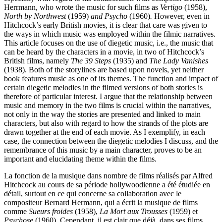
Herrmann, who wrote the music for such films as
Vertigo
(1958),
North by Northwest
(1959)
and Psycho
(1960)
.
However, even in
Hitchcock’s early British movies, it is clear that care was given to
the ways in which music was employed within the filmic narratives.
This article focuses on the use of diegetic music, i.e., the music that
can be heard by the characters in a movie, in two of Hitchcock’s
British films, namely
The
39 Steps
(1935) and
The Lady Vanishes
(1938). Both of the storylines are based upon novels, yet neither
book features music as one of its themes. The function and impact of
certain diegetic melodies in the filmed versions of both stories is
therefore of particular interest. I argue that the relationship between
music and memory in the two films is crucial within the narratives,
not only in the way the stories are presented and linked to main
characters, but also with regard to how the strands of the plots are
drawn together at the end of each movie. As I exemplify, in each
case, the connection between the diegetic melodies I discuss, and the
remembrance of this music by a main character, proves to be an
important and elucidating theme within the films.
La fonction de la musique dans nombre de films réalisés par Alfred
Hitchcock au cours de sa période hollywoodienne a été étudiée en
détail, surtout en ce qui concerne sa collaboration avec le
compositeur Bernard Hermann, qui a écrit la musique de films
comme
Sueurs froides
(1958),
La Mort aux Trousses
(1959) et
Psychose
(1960). Cependant, il est clair que déjà, dans ses films