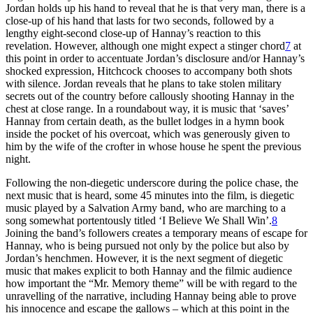
Jordan holds up his hand to reveal that he is that very man, there is a
close-up of his hand that lasts for two seconds, followed by a
lengthy eight-second close-up of Hannay’s reaction to this
revelation. However, although one might expect a stinger chord
7
at
this point in order to accentuate Jordan’s disclosure and/or Hannay’s
shocked expression, Hitchcock chooses to accompany both shots
with silence. Jordan reveals that he plans to take stolen military
secrets out of the country before callously shooting Hannay in the
chest at close range. In a roundabout way, it is music that ‘saves’
Hannay from certain death, as the bullet lodges in a hymn book
inside the pocket of his overcoat, which was generously given to
him by the wife of the crofter in whose house he spent the previous
night.
Following the non-diegetic underscore during the police chase, the
next music that is heard, some 45 minutes into the film, is diegetic
music played by a Salvation Army band, who are marching to a
song somewhat portentously titled ‘I Believe We Shall Win’.
8
Joining the band’s followers creates a temporary means of escape for
Hannay, who is being pursued not only by the police but also by
Jordan’s henchmen. However, it is the next segment of diegetic
music that makes explicit to both Hannay and the filmic audience
how important the “Mr. Memory theme” will be with regard to the
unravelling of the narrative, including Hannay being able to prove
his innocence and escape the gallows – which at this point in the