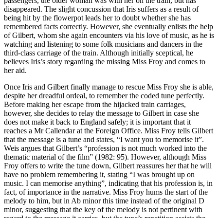
passengers, the older woman was with her on the train, but has
disappeared. The slight concussion that Iris suffers as a result of
being hit by the flowerpot leads her to doubt whether she has
remembered facts correctly. However, she eventually enlists the help
of Gilbert, whom she again encounters via his love of music, as he is
watching and listening to some folk musicians and dancers in the
third-class carriage of the train. Although initially sceptical, he
believes Iris’s story regarding the missing Miss Froy and comes to
her aid.
Once Iris and Gilbert finally manage to rescue Miss Froy she is able,
despite her dreadful ordeal, to remember the coded tune perfectly.
Before making her escape from the hijacked train carriages,
however, she decides to relay the message to Gilbert in case she
does not make it back to England safely; it is important that it
reaches a Mr Callendar at the Foreign Office. Miss Froy tells Gilbert
that the message is a tune and states, “I want you to memorise it”.
Weis argues that Gilbert’s “profession is not much worked into the
thematic material of the film” (1982: 95). However, although Miss
Froy offers to write the tune down, Gilbert reassures her that he will
have no problem remembering it, stating “I was brought up on
music. I can memorise anything”, indicating that his profession is, in
fact, of importance in the narrative. Miss Froy hums the start of the
melody to him, but in Ab minor this time instead of the original D
minor, suggesting that the key of the melody is not pertinent with