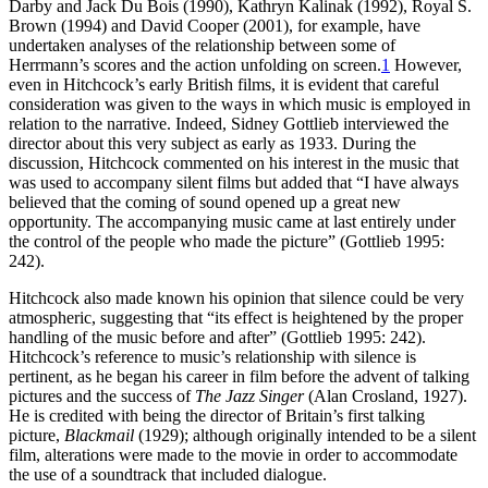
Darby and Jack Du Bois (1990), Kathryn Kalinak (1992), Royal S.
Brown (1994) and David Cooper (2001), for example, have
undertaken analyses of the relationship between some of
Herrmann’s scores and the action unfolding on screen.
1
However,
even in Hitchcock’s early British films, it is evident that careful
consideration was given to the ways in which music is employed in
relation to the narrative. Indeed, Sidney Gottlieb interviewed the
director about this very subject as early as 1933. During the
discussion, Hitchcock commented on his interest in the music that
was used to accompany silent films but added that “I have always
believed that the coming of sound opened up a great new
opportunity. The accompanying music came at last entirely under
the control of the people who made the picture” (Gottlieb 1995:
242).
Hitchcock also made known his opinion that silence could be very
atmospheric, suggesting that “its effect is heightened by the proper
handling of the music before and after” (Gottlieb 1995: 242).
Hitchcock’s reference to music’s relationship with silence is
pertinent, as he began his career in film before the advent of talking
pictures and the success of
The Jazz Singer
(Alan Crosland, 1927).
He is credited with being the director of Britain’s first talking
picture,
Blackmail
(1929); although originally intended to be a silent
film, alterations were made to the movie in order to accommodate
the use of a soundtrack that included dialogue.