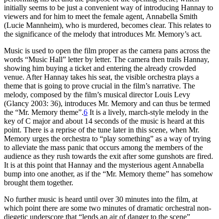
initially seems to be just a convenient way of introducing Hannay to
viewers and for him to meet the female agent, Annabella Smith
(Lucie Mannheim), who is murdered, becomes clear. This relates to
the significance of the melody that introduces Mr. Memory’s act.
Music is used to open the film proper as the camera pans across the
words “Music Hall” letter by letter. The camera then trails Hannay,
showing him buying a ticket and entering the already crowded
venue. After Hannay takes his seat, the visible orchestra plays a
theme that is going to prove crucial in the film’s narrative. The
melody, composed by the film’s musical director Louis Levy
(Glancy 2003: 36), introduces Mr. Memory and can thus be termed
the “Mr. Memory theme”.
6
It is a lively, march-style melody in the
key of C major and about 14 seconds of the music is heard at this
point. There is a reprise of the tune later in this scene, when Mr.
Memory urges the orchestra to “play something” as a way of trying
to alleviate the mass panic that occurs among the members of the
audience as they rush towards the exit after some gunshots are fired.
It is at this point that Hannay and the mysterious agent Annabella
bump into one another, as if the “Mr. Memory theme” has somehow
brought them together.
No further music is heard until over 30 minutes into the film, at
which point there are some two minutes of dramatic orchestral non-
diegetic underscore that “lends an air of danger to the scene”