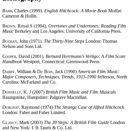
Barr
, Charles (1999).
English Hitchcock: A Movie Book
Moffat:
Cameron & Hollis.
Brown
, Royal S (1994).
Overtones and Undertones: Reading Film
Music
Berkeley and Los Angeles: University of California Press.
Buchan
, John (1971).
The Thirty-Nine Steps
London: Thomas
Nelson and Sons Ltd.
Cooper
, David (2001).
Bernard Herrmann’s Vertigo: A Film Score
Handbook
Westport, Connecticut: Greenwood Press.
Darby
, William &
Du Bois
, Jack (1990)
American Film Music:
Major Composers, Techniques, Trends, 1915-1990
Jefferson, North
Carolina: McFarland and Co.
Donnelly
, K. J (2007)
British Film Music and Film Musicals
Basingstoke, Hampshire: Palgrave Macmillan.
Durgnat
, Raymond (1974)
The Strange Case of Alfred Hitchcock
London: Faber and Faber Limited.
Glancy
, Mark (2003)
The 39 Steps: A British Film Guide
London
and New York: I. B Tauris & Co. Ltd.