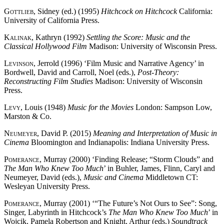
Gottlieb
, Sidney (ed.) (1995)
Hitchcock on Hitchcock
California:
University of California Press.
Kalinak
, Kathryn (1992)
Settling the Score: Music and the
Classical Hollywood Film
Madison: University of Wisconsin Press.
Levinson
, Jerrold (1996) ‘Film Music and Narrative Agency’ in
Bordwell, David and Carroll, Noel (eds.),
Post-Theory:
Reconstructing Film Studies
Madison: University of Wisconsin
Press.
Levy
, Louis (1948)
Music for the Movies
London: Sampson Low,
Marston & Co.
Neumeyer
, David P. (2015)
Meaning and Interpretation of Music in
Cinema
Bloomington and Indianapolis: Indiana University Press.
Pomerance
, Murray (2000) ‘Finding Release; “Storm Clouds” and
The Man Who Knew Too Much
’ in Buhler, James, Flinn, Caryl and
Neumeyer, David (eds.),
Music and Cinema
Middletown CT:
Wesleyan University Press.
Pomerance
, Murray (2001) ‘“The Future’s Not Ours to See”: Song,
Singer, Labyrinth in Hitchcock’s
The Man Who Knew Too Much
’ in
Wojcik, Pamela Robertson and Knight, Arthur (eds.)
Soundtrack