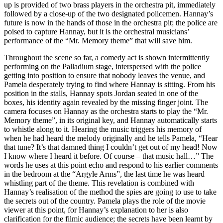
up is provided of two brass players in the orchestra pit, immediately
followed by a close-up of the two designated policemen. Hannay’s
future is now in the hands of those in the orchestra pit; the police are
poised to capture Hannay, but it is the orchestral musicians’
performance of the “Mr. Memory theme” that will save him.
Throughout the scene so far, a comedy act is shown intermittently
performing on the Palladium stage, interspersed with the police
getting into position to ensure that nobody leaves the venue, and
Pamela desperately trying to find where Hannay is sitting. From his
position in the stalls, Hannay spots Jordan seated in one of the
boxes, his identity again revealed by the missing finger joint. The
camera focuses on Hannay as the orchestra starts to play the “Mr.
Memory theme”, in its original key, and Hannay automatically starts
to whistle along to it. Hearing the music triggers his memory of
when he had heard the melody originally and he tells Pamela, “Hear
that tune? It’s that damned thing I couldn’t get out of my head! Now
I know where I heard it before. Of course – that music hall…” The
words he uses at this point echo and respond to his earlier comments
in the bedroom at the “Argyle Arms”, the last time he was heard
whistling part of the theme. This revelation is combined with
Hannay’s realisation of the method the spies are going to use to take
the secrets out of the country. Pamela plays the role of the movie
viewer at this point, for Hannay’s explanation to her is also
clarification for the filmic audience; the secrets have been learnt by