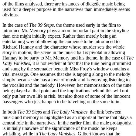
of the films analysed, there are instances of diegetic music being
used for a deeper purpose in the narratives than immediately seems
obvious.
In the case of
The 39 Steps
, the theme used early in the film to
introduce Mr. Memory plays a more important part in the storyline
than one might initially expect. Rather than merely being an
entertaining way of allowing the audience to be introduced to
Richard Hannay and the character whose murder sets the whole
story in motion, the scene in the music hall is pivotal in allowing
Hannay to be party to Mr. Memory and his theme. In the case of
The
Lady Vanishes
, it is not evident at first that the tune being strummed
and sung by the serenader beneath Miss Froy’s window contains a
vital message. One assumes that she is tapping along to the melody
simply because she has a love of music and is enjoying listening to
the vocalist and the melody. However, her memorisation of the tune
being played at that point and the implications behind this will not
only put her own life at risk, but also those of some of the innocent
passengers who just happen to be travelling on the same train.
In both
The 39 Steps
and
The Lady Vanishes
, the link between
music and memory is highlighted as an important theme that plays a
central role in the narratives. In the earlier film, the male protagonist
is initially unaware of the significance of the music he keeps
whistling, while in
The Lady Vanishes
, Gilbert knows that the