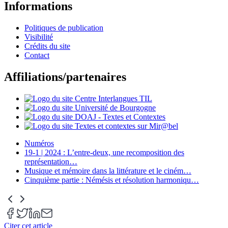
Informations
Politiques de publication
Visibilité
Crédits du site
Contact
Affiliations/partenaires
Numéros
19-1 | 2024 : L’entre-deux, une recomposition des
représentation
…
Musique et mémoire dans la littérature et le ciném
…
Cinquième partie : Némésis et résolution harmoniqu
…
Citer cet article