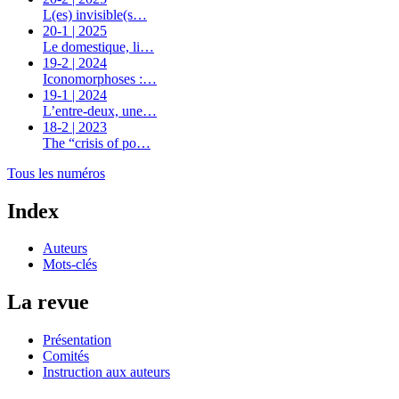
L(es) invisible(s…
20-1 | 2025
Le domestique, li…
19-2 | 2024
Iconomorphoses :…
19-1 | 2024
L’entre-deux, une…
18-2 | 2023
The “crisis of po…
Tous les numéros
Index
Auteurs
Mots-clés
La revue
Présentation
Comités
Instruction aux auteurs