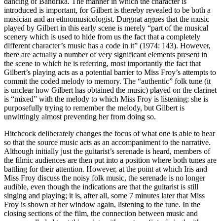
dancing of Bandrika. The manner in which the character is
introduced is important, for Gilbert is thereby revealed to be both a
musician and an ethnomusicologist. Durgnat argues that the music
played by Gilbert in this early scene is merely “part of the musical
scenery which is used to hide from us the fact that a completely
different character’s music has a code in it” (1974: 143). However,
there are actually a number of very significant elements present in
the scene to which he is referring, most importantly the fact that
Gilbert’s playing acts as a potential barrier to Miss Froy’s attempts to
commit the coded melody to memory. The “authentic” folk tune (it
is unclear how Gilbert has obtained the music) played on the clarinet
is “mixed” with the melody to which Miss Froy is listening; she is
purposefully trying to remember the melody, but Gilbert is
unwittingly almost preventing her from doing so.
Hitchcock deliberately changes the focus of what one is able to hear
so that the source music acts as an accompaniment to the narrative.
Although initially just the guitarist’s serenade is heard, members of
the filmic audiences are then put into a position where both tunes are
battling for their attention. However, at the point at which Iris and
Miss Froy discuss the noisy folk music, the serenade is no longer
audible, even though the indications are that the guitarist is still
singing and playing; it is, after all, some 7 minutes later that Miss
Froy is shown at her window again, listening to the tune. In the
closing sections of the film, the connection between music and