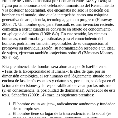
Hombre de Vitruvio diseñada por Leonardo entre 1485 y 1490; la
figura por antonomasia del celebrado humanismo del Renacimiento
y la posterior Modernidad, que encarnaba no solo la posición del
hombre en el mundo, sino que la interpelaba como una máquina
generativa de arte, ciencia, tecnología, genio o progreso (Haraway
2008: 7). Un hombre que, para Foucault, es una invención reciente:
comienza a existir cuando se convierte en objeto de conocimiento,
en «pliegue del saber» (1968: 8-9). En este sentido, las ciencias
humanas, conformadas y destinadas para el conocimiento del
hombre, podrían ser también responsables de su desaparición: al
promover su individualización, su normalización respecto a un ideal
de sujeto, ejercerán también «sujeción» sobre él (Bárcenas Monroy
2007: 34).
Esta preminencia del hombre será abordada por Schaeffer en su
«Tesis de la Excepcionalidad Humana»: la idea de que, por su
dimensión ontológica, el ser humano está lógicamente situado por
encima de las demás especies y criaturas y, por tanto, se delega en él
la toma de decisiones y la responsabilidad de velar por las mismas
(y, en consecuencia, la posibilidad de dominarlas). Alrededor de esta
tesis, Schaeffer (2009: 14) traza las siguientes premisas:
El hombre es un «sujeto», radicalmente autónomo y fundador
de su propio ser.
El hombre tiene su lugar de la trascendencia en lo social (es