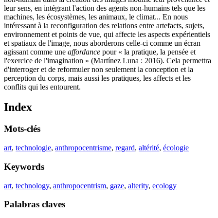
leur sens, en intégrant l'action des agents non-humains tels que les
machines, les écosystèmes, les animaux, le climat... En nous
intéressant à la reconfiguration des relations entre artefacts, sujets,
environnement et points de vue, qui affecte les aspects expérientiels
et spatiaux de l'image, nous aborderons celle-ci comme un écran
agissant comme une
affordance
pour « la pratique, la pensée et
l'exercice de l'imagination » (Martínez Luna : 2016). Cela permettra
d'interroger et de reformuler non seulement la conception et la
perception du corps, mais aussi les pratiques, les affects et les
conflits qui les entourent.
Index
Mots-clés
art
,
technologie
,
anthropocentrisme
,
regard
,
altérité
,
écologie
Keywords
art
,
technology
,
anthropocentrism
,
gaze
,
alterity
,
ecology
Palabras claves