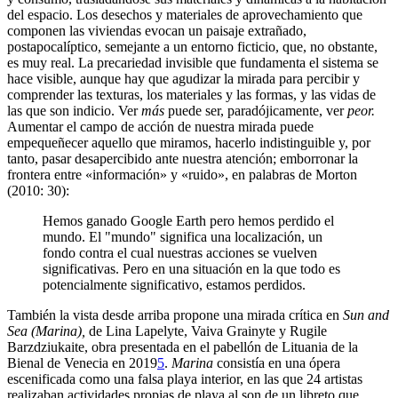
del espacio. Los desechos y materiales de aprovechamiento que
componen las viviendas evocan un paisaje extrañado,
postapocalíptico, semejante a un entorno ficticio, que, no obstante,
es muy real. La precariedad invisible que fundamenta el sistema se
hace visible, aunque hay que agudizar la mirada para percibir y
comprender las texturas, los materiales y las formas, y las vidas de
las que son indicio. Ver
más
puede ser, paradójicamente, ver
peor.
Aumentar el campo de acción de nuestra mirada puede
empequeñecer aquello que miramos, hacerlo indistinguible y, por
tanto, pasar desapercibido ante nuestra atención; emborronar la
frontera entre «información» y «ruido», en palabras de Morton
(2010: 30):
Hemos ganado Google Earth pero hemos perdido el
mundo. El "mundo" significa una localización, un
fondo contra el cual nuestras acciones se vuelven
significativas. Pero en una situación en la que todo es
potencialmente significativo, estamos perdidos.
También la vista desde arriba propone una mirada crítica en
Sun and
Sea (Marina),
de
Lina Lapelyte, Vaiva Grainyte y Rugile
Barzdziukaite, obra presentada en el pabellón de Lituania de la
Bienal de Venecia en 2019
5
.
Marina
consistía en una ópera
escenificada como una falsa playa interior, en las que 24 artistas
realizaban actividades propias de playa al son de un libreto que