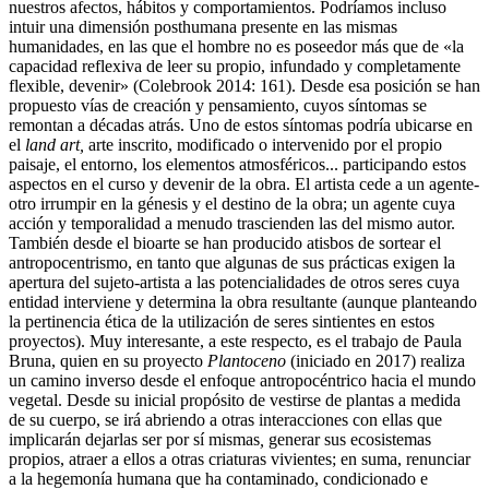
nuestros afectos, hábitos y comportamientos. Podríamos incluso
intuir una dimensión posthumana presente en las mismas
humanidades, en las que el hombre no es poseedor más que de «la
capacidad reflexiva de leer su propio, infundado y completamente
flexible, devenir» (Colebrook 2014: 161). Desde esa posición se han
propuesto vías de creación y pensamiento, cuyos síntomas se
remontan a décadas atrás. Uno de estos síntomas podría ubicarse en
el
land art,
arte inscrito, modificado o intervenido por el propio
paisaje, el entorno, los elementos atmosféricos... participando estos
aspectos en el curso y devenir de la obra. El artista cede a un agente-
otro irrumpir en la génesis y el destino de la obra; un agente cuya
acción y temporalidad a menudo trascienden las del mismo autor.
También desde el bioarte se han producido atisbos de sortear el
antropocentrismo, en tanto que algunas de sus prácticas exigen la
apertura del sujeto-artista a las potencialidades de otros seres cuya
entidad interviene y determina la obra resultante (aunque planteando
la pertinencia ética de la utilización de seres sintientes en estos
proyectos). Muy interesante, a este respecto, es el trabajo de Paula
Bruna, quien en su proyecto
Plantoceno
(iniciado en 2017) realiza
un camino inverso desde el enfoque antropocéntrico hacia el mundo
vegetal. Desde su inicial propósito de vestirse de plantas a medida
de su cuerpo, se irá abriendo a otras interacciones con ellas que
implicarán dejarlas ser por sí mismas
,
generar sus ecosistemas
propios, atraer a ellos a otras criaturas vivientes; en suma, renunciar
a la hegemonía humana que ha contaminado, condicionado e