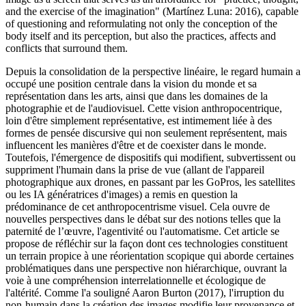
and the exercise of the imagination" (Martínez Luna: 2016), capable
of questioning and reformulating not only the conception of the
body itself and its perception, but also the practices, affects and
conflicts that surround them.
Depuis la consolidation de la perspective linéaire, le regard humain a
occupé une position centrale dans la vision du monde et sa
représentation dans les arts, ainsi que dans les domaines de la
photographie et de l'audiovisuel. Cette vision anthropocentrique,
loin d'être simplement représentative, est intimement liée à des
formes de pensée discursive qui non seulement représentent, mais
influencent les manières d'être et de coexister dans le monde.
Toutefois, l'émergence de dispositifs qui modifient, subvertissent ou
suppriment l'humain dans la prise de vue (allant de l'appareil
photographique aux drones, en passant par les GoPros, les satellites
ou les IA génératrices d'images) a remis en question la
prédominance de cet anthropocentrisme visuel. Cela ouvre de
nouvelles perspectives dans le débat sur des notions telles que la
paternité de l’œuvre, l'agentivité ou l'automatisme. Cet article se
propose de réfléchir sur la façon dont ces technologies constituent
un terrain propice à une réorientation scopique qui aborde certaines
problématiques dans une perspective non hiérarchique, ouvrant la
voie à une compréhension interrelationnelle et écologique de
l'altérité. Comme l'a souligné Aaron Burton (2017), l'irruption du
non-humain dans la création des images modifie leur provenance et