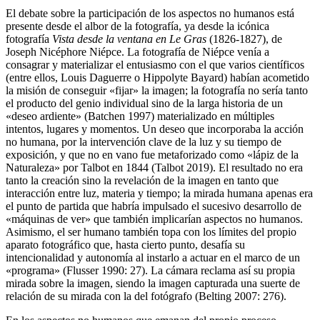
El debate sobre la participación de los aspectos no humanos está
presente desde el albor de la fotografía, ya desde la icónica
fotografía
Vista desde la ventana en Le Gras
(1826-1827), de
Joseph Nicéphore Niépce. La fotografía de Niépce venía a
consagrar y materializar el entusiasmo con el que varios científicos
(entre ellos, Louis Daguerre o Hippolyte Bayard) habían acometido
la misión de conseguir «fijar» la imagen; la fotografía no sería tanto
el producto del genio individual sino de la larga historia de un
«deseo ardiente» (Batchen 1997) materializado en múltiples
intentos, lugares y momentos. Un deseo que incorporaba la acción
no humana, por la intervención clave de la luz y su tiempo de
exposición, y que no en vano fue metaforizado como «lápiz de la
Naturaleza» por Talbot en 1844 (Talbot 2019). El resultado no era
tanto la creación sino la revelación de la imagen en tanto que
interacción entre luz, materia y tiempo; la mirada humana apenas era
el punto de partida que habría impulsado el sucesivo desarrollo de
«máquinas de ver» que también implicarían aspectos no humanos.
Asimismo, el ser humano también topa con los límites del propio
aparato fotográfico que, hasta cierto punto, desafía su
intencionalidad y autonomía al instarlo a actuar en el marco de un
«programa» (Flusser 1990: 27). La cámara reclama así su propia
mirada sobre la imagen, siendo la imagen capturada una suerte de
relación de su mirada con la del fotógrafo (Belting 2007: 276).