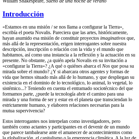
William Shakespeare,
Sueño de una noche de verano
Introducción
«Estamos en una misión / se nos llama a configurar la Tierra»
,
escribía el poeta Novalis
.
Pareciera que las artes, históricamente,
hayan asumido esa misión de constituir proyectos
imaginativos
que,
más allá de la representación, erigen interrogantes sobre nuestra
descripción, inscripción o relación con la vida y el mundo que
habitamos, así como una instancia a la reflexión y la actuación en su
presente. No obstante, ¿a quién apela Novalis en su invitación a
«configurar la Tierra»? ¿A qué o quiénes abarca el
Nos
que posa su
mirada sobre el mundo? ¿Y si abarcara otros agentes y formas de
vida que hemos situado más allá de lo humano, y que despliegan su
existencia en el dominio de lo tecnológico, lo animal, lo vegetal, lo
sistémico...? Teniendo en cuenta el entramado sociotécnico del que
formamos parte, ¿puede la tecnología abrir el camino para una
mirada y una forma de ser y estar en el planeta que transciendan lo
estrictamente humano, y elaboren relaciones necesarias para la
mutua supervivencia?
Estos interrogantes nos interpelan como investigadores, pero
también como actantes y participantes en el devenir de un mundo
que parece tambalearse ante el amanecer de acontecimientos como
la globalización, el capitalismo o la emergencia climática. A la luz de