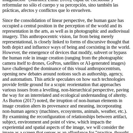
reformular no sólo el cuerpo y su percepción, sino también las
prácticas, afectos y conflictos que lo envuelven.
Since the consolidation of linear perspective, the human gaze has
occupied a central position in the perception of the world and its
representation in the arts, as well as in photographic and audiovisual
imagery. This anthropocentric vision, far from being merely
representational, is closely linked to forms of discursive thought that
both depict and influence ways of being and coexisting in the world.
However, the emergence of devices that modify, subvert or bypass
the human role in image creation (ranging from the photographic
camera itself to drones, GoPros, satellites or AI-generated images)
have challenged the dominance of this visual anthropocentrism,
opening new debates around notions such as authorship, agency,
and automatism. This article speculates on how such technologies
provide fertile ground for a scopic reorientation that approaches
various issues from a levelling, non-hierarchical perspective, paving
the way for an interrelated and ecological understanding of alterity.
As Burton (2017) noted, the irruption of non-human elements in
image creation alters its provenance and meaning, incorporating
non-human agency (machines, ecosystems, animals, weather, etc.).
By examining the reconfiguration of relationships between artifact,
subject, environment and point of view, which impacts the
experiential and spatial aspects of the image, we will consider the
image as a screen that serves as an affordance for "practice, thought,