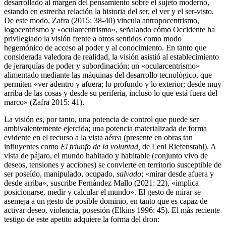
desarrollado al margen del pensamiento sobre el sujeto moderno,
estando en estrecha relación la historia del ser, el ver y el ser-visto.
De este modo, Zafra (2015: 38-40) vincula antropocentrismo,
logocentrismo y «ocularcentrismo», señalando cómo Occidente ha
privilegiado la visión frente a otros sentidos como modo
hegemónico de acceso al poder y al conocimiento. En tanto que
considerada valedora de realidad, la visión asistió al establecimiento
de jerarquías de poder y subordinación; un «ocularcentrismo»
alimentado mediante las máquinas del desarrollo tecnológico, que
permiten «ver adentro y afuera; lo profundo y lo exterior; desde muy
arriba de las cosas y desde su periferia, incluso lo que está fuera del
marco» (Zafra 2015: 41).
La visión es, por tanto, una potencia de control que puede ser
ambivalentemente ejercida; una potencia materializada de forma
evidente en el recurso a la vista aérea (presente en obras tan
influyentes como
El triunfo de la voluntad,
de Leni Riefenstahl). A
vista de pájaro, el mundo habitado y habitable (conjunto vivo de
deseos, tensiones y acciones) se convierte en territorio susceptible de
ser poseído, manipulado, ocupado,
salvado
; «mirar desde afuera y
desde arriba», suscribe Fernández Mallo (2021: 22), «implica
posicionarse, medir y calcular el mundo». El gesto de mirar se
asemeja a un gesto de posible dominio, en tanto que es capaz de
activar deseo, violencia, posesión (Elkins 1996: 45). El más reciente
testigo de este apetito adquiere la forma del dron: