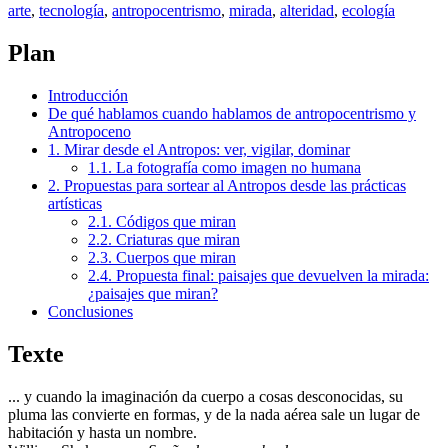
arte
,
tecnología
,
antropocentrismo
,
mirada
,
alteridad
,
ecología
Plan
Introducción
De qué hablamos cuando hablamos de antropocentrismo y
Antropoceno
1. Mirar desde el Antropos: ver, vigilar, dominar
1.1. La fotografía como imagen no humana
2. Propuestas para sortear al Antropos desde las prácticas
artísticas
2.1. Códigos que miran
2.2. Criaturas que miran
2.3. Cuerpos que miran
2.4. Propuesta final: paisajes que devuelven la mirada:
¿paisajes que miran?
Conclusiones
Texte
... y cuando la imaginación da cuerpo a cosas desconocidas, su
pluma las convierte en formas, y de la nada aérea sale un lugar de
habitación y hasta un nombre.