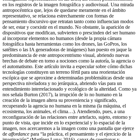
en los registros de la imagen fotográfica y audiovisual. Una mirada
antropocéntrica que, lejos de quedarse meramente en el ámbito
representativo
,
se relaciona estrechamente con formas de
pensamiento discursivo que retratan tanto como influencian modos
de ser, estar y coexistir en el mundo. No obstante, la aparición de
dispositivos que modifican, subvierten o prescinden del ser humano
al incorporar elementos no humanos (desde la propia cámara
fotográfica hasta herramientas como los drones, las GoPros, los
satélites o las IA generadoras de imágenes) han puesto en jaque la
predominancia de este antropocentrismo visual, abriendo nuevas
brechas de debate en torno a nociones como la autoría, la agencia o
el automatismo. Este artículo invita a especular sobre cómo dichas
tecnologías constituyen un terreno fértil para una reorientación
escópica que se aproxime a determinadas problemáticas desde una
perspectiva niveladora y no jerárquica, abriendo vías para un
entendimiento interrelacionado y ecológico de la alteridad. Como ya
nos señala Burton (2017), la irrupción de lo no humano en la
creación de la imagen altera su proveniencia y significado,
recuperando la agencia no humana en la misma (la máquina, el
ecosistema, los animales, el clima…). Atendiendo, pues, a una
reconfiguración de las relaciones entre artefacto, sujeto, entorno y
punto de vista, que incide en lo experiencial y lo espacial de la
imagen, nos acercaremos a la imagen como una pantalla que ejerce
de
affordance
para “la práctica, el pensamiento y el ejercicio de la
imaginación” (Martínez Luna: 2016), capaz de cuestionar y