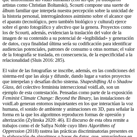
artistas como Christian Boltanski), Scourti compone una suerte de
álbum familiar que interpela nuestra percepción sobre la unicidad de
la historia personal, interrogándonos asimismo sobre el alcance que
el aparato (tecnológico, pero también biológico y cultural) ejerce
sobre el gesto fotográfico y afectivo que la genera. Proyectos como
los de Scourti, además, evidencian la traslación del valor de la
imagen de su contenido a su potencial de «legibilidad» y generación
de datos, cuya finalidad última sería su codificación para identificar
audiencias potenciales, patrones de consumo u otras normas; el valor
de la fotografía se traslada, en consecuencia, de la especificidad a la
relacionalidad (Sluis 2016: 285).
El valor de las fotografías se inscribe, además, en las condiciones del
sistema-red que las aloja y difunde, dando lugar a varios proyectos
que interpelan y desafían dicho sistema.
Shapeshifting AI
o
Shadow
Glass
, del colectivo feminista interseccional voidLab, son un
ejemplo de esta contestación. Pensadas como parte de la exposición
Feminist Climate Change: Beyond the Binary
, las instalaciones de
voidLab generan entornos inquietantes en los que interactúan la voz
humana, el sonido de ambiente y animaciones en 3D, para señalar la
forma en la que los algoritmos reproducen formas de opresión y
alterización (Zylinska 2020: 46). El discurso de esta obra remite a
trabajos como el de Safiya Noble cuyo libro
Algorithms of
Oppression
(2018) rastrea las prácticas discriminatorias presentes en
la elaboración de algoritmos o bases de datos, que, amparándose en