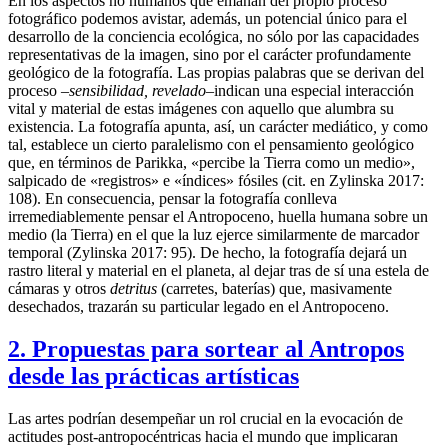
En los aspectos no humanos que emanan del propio proceso
fotográfico podemos avistar, además, un potencial único para el
desarrollo de la conciencia ecológica, no sólo por las capacidades
representativas de la imagen, sino por el carácter profundamente
geológico de la fotografía. Las propias palabras que se derivan del
proceso –
sensibilidad, revelado–
indican una especial interacción
vital y material de estas imágenes con aquello que alumbra su
existencia. La fotografía apunta, así, un carácter mediático
,
y como
tal, establece un cierto paralelismo con el pensamiento geológico
que, en términos de Parikka, «percibe la Tierra como un medio»,
salpicado de «registros» e «índices» fósiles (cit. en Zylinska 2017:
108). En consecuencia, pensar la fotografía conlleva
irremediablemente pensar el Antropoceno, huella humana sobre un
medio (la Tierra) en el que la luz ejerce similarmente de marcador
temporal (Zylinska 2017: 95). De hecho, la fotografía dejará un
rastro literal y material en el planeta, al dejar tras de sí una estela de
cámaras y otros
detritus
(carretes, baterías) que, masivamente
desechados, trazarán su particular legado en el Antropoceno.
2. Propuestas para sortear al Antropos
desde las prácticas artísticas
Las artes podrían desempeñar un rol crucial en la evocación de
actitudes post-antropocéntricas hacia el mundo que implicaran