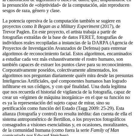
la presunción de «objetividad» de la computación, aún reproducen
sesgos de raza, género y clase.
La potencia opresiva de la computación también se sugiere en
proyectos como
It Began as a Military Experiment
(2017), de
Trevor Paglen. En este proyecto, el artista trabaja a partir de
fotografías extraídas de la base de datos FERET, fotografías de
individuos reales recopiladas a instancias de la DARPA (Agencia de
Proyectos de Investigación Avanzados de Defensa) para entrenar
algoritmos de reconocimiento facial. Estos algoritmos, encaminados
a estudiar cada vez más exhaustivamente el rostro humano, son
también capaces de extraer los puntos clave para su reconocimiento.
Corporativamente poseídos, colectivamente alimentados, los
algoritmos nos preguntan diariamente
quién
mira desde las presuntas
Inteligencias Artificiales, qué componentes humanos han logrado
infiltrarse en sus códigos, y con qué finalidad. Una duda legítima
que nos recuerda el historial de vigilancia de la fotografía, capaz de
crear un «régimen de máquina inorgánica» en el que su función no
es ya la representación del sujeto capaz de mirar, sino su
petrificación como función del Estado (Tagg 2009: 25-29). Esta
alianza (fotografía y control) no resulta inédita: dan cuenta de ella el
sistema antropométrico de Bertillon, o los proyectos fotográficos
consagrados a visiones esencialistas y, en ocasiones, moralizantes,
de la comunidad humana (como fuera la serie
Family of Man
comisariada por Edward Steichen).