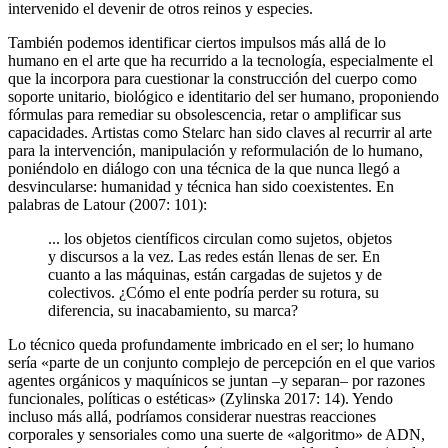
intervenido el devenir de otros reinos y especies.
También podemos identificar ciertos impulsos más allá de lo
humano en el arte que ha recurrido a la tecnología, especialmente el
que la incorpora para cuestionar la construcción del cuerpo como
soporte unitario, biológico e identitario del ser humano, proponiendo
fórmulas para remediar su obsolescencia, retar o amplificar sus
capacidades. Artistas como Stelarc han sido claves al recurrir al arte
para la intervención, manipulación y reformulación de lo humano,
poniéndolo en diálogo con una técnica de la que nunca llegó a
desvincularse: humanidad y técnica han sido coexistentes. En
palabras de Latour (2007: 101):
... los objetos científicos circulan como sujetos, objetos
y discursos a la vez. Las redes están llenas de ser. En
cuanto a las máquinas, están cargadas de sujetos y de
colectivos. ¿Cómo el ente podría perder su rotura, su
diferencia, su inacabamiento, su marca?
Lo técnico queda profundamente imbricado en el ser; lo humano
sería «parte de un conjunto complejo de percepción en el que varios
agentes orgánicos y maquínicos se juntan –y separan– por razones
funcionales, políticas o estéticas» (Zylinska 2017: 14). Yendo
incluso más allá, podríamos considerar nuestras reacciones
corporales y sensoriales como una suerte de «algoritmo» de ADN,