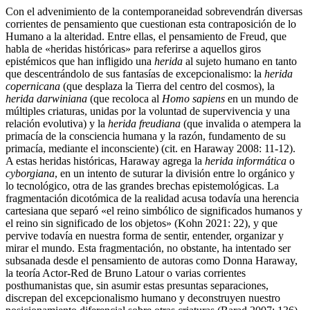
Con el advenimiento de la contemporaneidad sobrevendrán diversas
corrientes de pensamiento que cuestionan esta contraposición de lo
Humano a la alteridad. Entre ellas, el pensamiento de Freud, que
habla de «heridas históricas» para referirse a aquellos giros
epistémicos que han infligido una
herida
al sujeto humano en tanto
que descentrándolo de sus fantasías de excepcionalismo: la
herida
copernicana
(que desplaza la Tierra del centro del cosmos), la
herida darwiniana
(que recoloca al
Homo sapiens
en un mundo de
múltiples criaturas, unidas por la voluntad de supervivencia y una
relación evolutiva) y la
herida freudiana
(que invalida o atempera la
primacía de la consciencia humana y la razón, fundamento de su
primacía, mediante el inconsciente) (cit. en Haraway 2008: 11-12).
A estas heridas históricas, Haraway agrega la
herida
informática
o
cyborgiana
, en un intento de suturar la división entre lo orgánico y
lo tecnológico, otra de las grandes brechas epistemológicas. La
fragmentación dicotómica de la realidad acusa todavía una herencia
cartesiana que separó «el reino simbólico de significados humanos y
el reino sin significado de los objetos» (Kohn 2021: 22), y que
pervive todavía en nuestra forma de sentir, entender, organizar y
mirar el mundo. Esta fragmentación, no obstante, ha intentado ser
subsanada desde el pensamiento de autoras como Donna Haraway,
la teoría Actor-Red de Bruno Latour o varias corrientes
posthumanistas que, sin asumir estas presuntas separaciones,
discrepan del excepcionalismo humano y deconstruyen nuestro