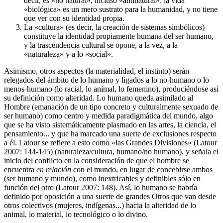
decir, es «no natural», incluso «antinatural»: la vida
«biológica» es un mero sustrato para la humanidad, y no tiene
que ver con su identidad propia.
La «cultura» (es decir, la creación de sistemas simbólicos)
constituye la identidad propiamente humana del ser humano,
y la trascendencia cultural se opone, a la vez, a la
«naturaleza» y a lo «social».
Asimismo, otros aspectos (la materialidad, el instinto) serán
relegados del ámbito de lo humano y ligados a lo no-humano o lo
menos-humano (lo racial, lo animal, lo femenino), produciéndose así
su definición como alteridad. Lo humano queda asimilado al
Hombre (emanación de un tipo concreto y culturalmente sexuado de
ser humano) como centro y medida paradigmática del mundo, algo
que se ha visto sistemáticamente plasmado en las artes, la ciencia, el
pensamiento... y que ha marcado una suerte de exclusiones respecto
a él. Latour se refiere a esto como «las Grandes Divisiones» (Latour
2007: 144-145) (naturaleza/cultura, humano/no humano), y señala el
inicio del conflicto en la consideración de que el hombre se
encuentra
en relación
con el mundo, en lugar de concebirse ambos
(ser humano y mundo), como inextricables y definibles sólo en
función del otro (Latour 2007: 148). Así, lo humano se habría
definido por oposición a una suerte de grandes Otros que van desde
otros colectivos (mujeres, indígenas...) hacia la alteridad de lo
animal, lo material, lo tecnológico o lo divino.