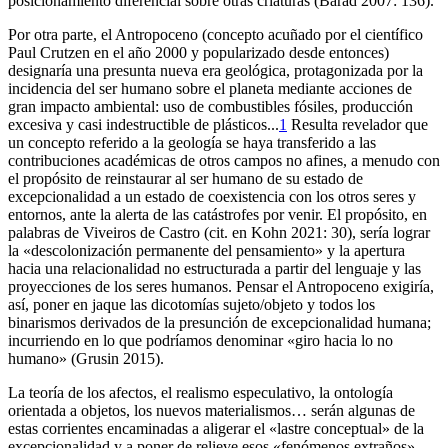
posicionamiento diferencial sobre otras criaturas (Barad 2007: 136).
Por otra parte, el Antropoceno (concepto acuñado por el científico
Paul Crutzen en el año 2000 y popularizado desde entonces)
designaría una presunta nueva era geológica, protagonizada por la
incidencia del ser humano sobre el planeta mediante acciones de
gran impacto ambiental: uso de combustibles fósiles, producción
excesiva y casi indestructible de plásticos...
1
Resulta revelador que
un concepto referido a la geología se haya transferido a las
contribuciones académicas de otros campos no afines, a menudo con
el propósito de reinstaurar al ser humano de su estado de
excepcionalidad a un estado de coexistencia con los otros seres y
entornos, ante la alerta de las catástrofes por venir. El propósito, en
palabras de Viveiros de Castro (cit. en Kohn 2021: 30), sería lograr
la «descolonización permanente del pensamiento» y la apertura
hacia una relacionalidad no estructurada a partir del lenguaje y las
proyecciones de los seres humanos. Pensar el Antropoceno exigiría,
así, poner en jaque las dicotomías sujeto/objeto y todos los
binarismos derivados de la presunción de excepcionalidad humana;
incurriendo en lo que podríamos denominar «giro hacia lo no
humano» (Grusin 2015).
La teoría de los afectos, el realismo especulativo, la ontología
orientada a objetos, los nuevos materialismos… serán algunas de
estas corrientes encaminadas a aligerar el «lastre conceptual» de la
excepcionalidad y a poner de relieve esos «fenómenos extraños»