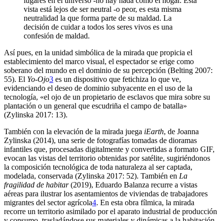
lugares en el universo -no hay nada como el hogar. Esta
vista está lejos de ser neutral -o peor, es esta misma
neutralidad la que forma parte de su maldad. La
decisión de cuidar a todos los seres vivos es una
confesión de maldad.
Así pues, en la unidad simbólica de la mirada que propicia el
establecimiento del marco visual, el espectador se erige como
soberano del mundo en el dominio de su percepción (Belting 2007:
55). El
Yo-Ojo
3
es un dispositivo que fetichiza lo que ve,
evidenciando el deseo de dominio subyacente en el uso de la
tecnología, «el ojo de un propietario de esclavos que mira sobre su
plantación o un general que escudriña el campo de batalla»
(Zylinska 2017: 13).
También con la elevación de la mirada juega
iEarth
, de Joanna
Zylinska (2014), una serie de fotografías tomadas de dioramas
infantiles que, procesadas digitalmente y convertidas a formato GIF,
evocan las vistas del territorio obtenidas por satélite, sugiriéndonos
la composición tecnológica de toda naturaleza al ser captada,
modelada, conservada (Zylinska 2017: 52). También en
La
fragilidad de habitar
(2019), Eduardo Balanza recurre a vistas
aéreas para ilustrar los asentamientos de viviendas de trabajadores
migrantes del sector agrícola
4
. En esta obra fílmica, la mirada
recorre un territorio asimilado por el aparato industrial de producción
y consumo, trasladándose sus materiales y dinámicas a la habitación