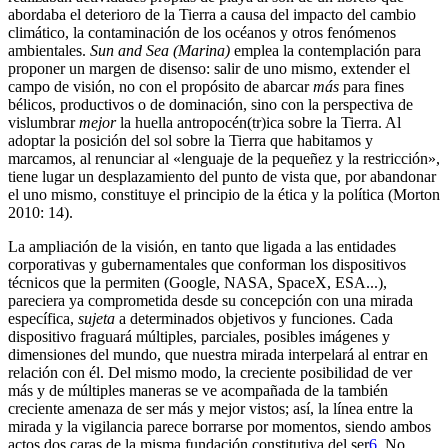
abordaba el deterioro de la Tierra a causa del impacto del cambio
climático, la contaminación de los océanos y otros fenómenos
ambientales.
Sun and Sea (Marina)
emplea la contemplación para
proponer un margen de disenso: salir de uno mismo, extender el
campo de visión, no con el propósito de abarcar
más
para fines
bélicos, productivos o de dominación, sino con la perspectiva de
vislumbrar
mejor
la huella antropocén(tr)ica sobre la Tierra. Al
adoptar la posición del sol sobre la Tierra que habitamos y
marcamos, al renunciar al «lenguaje de la pequeñez y la restricción»,
tiene lugar un desplazamiento del punto de vista que, por abandonar
el uno mismo, constituye el principio de la ética y la política (Morton
2010: 14).
La ampliación de la visión, en tanto que ligada a las entidades
corporativas y gubernamentales que conforman los dispositivos
técnicos que la permiten (Google, NASA, SpaceX, ESA...),
pareciera ya comprometida desde su concepción con una mirada
específica,
sujeta
a determinados objetivos y funciones. Cada
dispositivo fraguará múltiples, parciales, posibles imágenes y
dimensiones del mundo, que nuestra mirada interpelará al entrar en
relación con él. Del mismo modo, la creciente posibilidad de ver
más y de múltiples maneras se ve acompañada de la también
creciente amenaza de ser más y mejor vistos; así, la línea entre la
mirada y la vigilancia parece borrarse por momentos, siendo ambos
actos dos caras de la misma fundación constitutiva del ser
6
. No