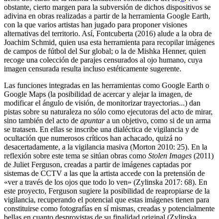
obstante, cierto margen para la subversión de dichos dispositivos se
adivina en obras realizadas a partir de la herramienta Google Earth,
con la que varios artistas han jugado para proponer visiones
alternativas del territorio. Así, Fontcuberta (2016) alude a la obra de
Joachim Schmid, quien usa esta herramienta para recopilar imágenes
de campos de fútbol del Sur global; o la de Mishka Henner, quien
recoge una colección de parajes censurados al ojo humano, cuya
imagen censurada resulta incluso estéticamente sugerente.
Las funciones integradas en las herramientas como Google Earth o
Google Maps (la posibilidad de acercar y alejar la imagen, de
modificar el ángulo de visión, de monitorizar trayectorias...) dan
pistas sobre su naturaleza no sólo como ejecutoras del acto de mirar,
sino también del acto de
apuntar
a un objetivo, como si de un arma
se tratasen. En ellas se inscribe una dialéctica de vigilancia y de
ocultación que numerosos críticos han achacado, quizá no
desacertadamente, a la vigilancia masiva (Morton 2010: 25). En la
reflexión sobre este tema se sitúan obras como
Stolen Images
(2011)
de Juliet Ferguson, creadas a partir de imágenes captadas por
sistemas de CCTV a las que la artista accede con la pretensión de
«ver a través de los ojos que todo lo ven» (Zylinska 2017: 68). En
este proyecto, Ferguson sugiere la posibilidad de reapropiarse de la
vigilancia, recuperando el potencial que estas imágenes tienen para
constituirse como fotografías en sí mismas, creadas y potencialmente
bellas en cuanto desprovistas de su finalidad original (Zylinska