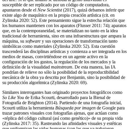
susceptible de ser replicado por un código de computadora,
apuntaron desde el
New Scientist
(2017)
,
quizá debamos inferir que
existe algo de maquínico en la propia creación artística (cit. en
Zylinska 2020: 52). Este pensamiento sigue la estrecha relación que
los humanos mantienen con los aparatos (Flusser 2011: 74); aparatos
que, en la contemporaneidad, se materializan no tanto en la idea
tradicional de herramienta, sino en una infraestructura que ampara la
máquina, su
software
y sus operaciones de transformación tanto
simbólicas como materiales (Zylinska 2020: 52). Esta cuestión
trascenderá las disciplinas artísticas y comienza a ser integrada en los
medios de masas, convirtiéndose en un agente activo en la
configuración de los gustos, la regulación de los mercados y la
definición de la visualidad
mainstream
. De esta manera, las IA
pondrían de relieve no sólo la posibilidad de la reproductibilidad
mecánica de la obra ya descrita por Benjamin, sino la posibilidad de
su producción algorítmica (Zylinska 2020: 69).
Similares interrogantes han originado proyectos fotográficos como
So Like You
de Erika Scourti, desarrollado para la Bienal de
Fotografía de Brighton (2014). Partiendo de una fotografía inicial,
Scourti utiliza la herramienta
Búsqueda por imagen
de Google para
trazar patrones visuales con fotografías ajenas, que actúan como
«réplica del código cultural (así como genético)» de su propia vida
(Zylinska 2017: 35). Rastreando las afinidades visuales y estéticas
que uniformizan las vidas humanas (con las que ya trabajaron