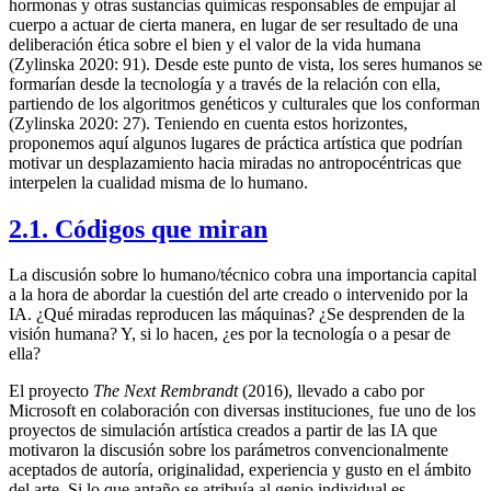
hormonas y otras sustancias químicas responsables de empujar al
cuerpo a actuar de cierta manera, en lugar de ser resultado de una
deliberación ética sobre el bien y el valor de la vida humana
(Zylinska 2020: 91). Desde este punto de vista, los seres humanos se
formarían desde la tecnología y a través de la relación con ella,
partiendo de los algoritmos genéticos y culturales que los conforman
(Zylinska 2020: 27). Teniendo en cuenta estos horizontes,
proponemos aquí algunos lugares de práctica artística que podrían
motivar un desplazamiento hacia miradas no antropocéntricas que
interpelen la cualidad misma de lo humano.
2.1. Códigos que miran
La discusión sobre lo humano/técnico cobra una importancia capital
a la hora de abordar la cuestión del arte creado o intervenido por la
IA. ¿Qué miradas reproducen las máquinas? ¿Se desprenden de la
visión humana? Y, si lo hacen, ¿es por la tecnología o a pesar de
ella?
El proyecto
The Next Rembrandt
(2016), llevado a cabo por
Microsoft en colaboración con diversas instituciones
,
fue uno de los
proyectos de simulación artística creados a partir de las IA que
motivaron la discusión sobre los parámetros convencionalmente
aceptados de autoría, originalidad, experiencia y gusto en el ámbito
del arte. Si lo que antaño se atribuía al genio individual es