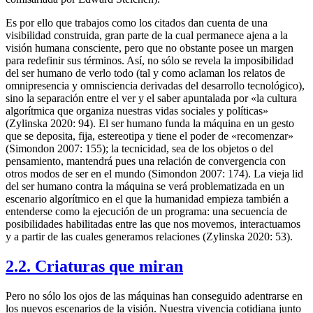
Es por ello que trabajos como los citados dan cuenta de una
visibilidad construida, gran parte de la cual permanece ajena a la
visión humana consciente, pero que no obstante posee un margen
para redefinir sus términos. Así, no sólo se revela la imposibilidad
del ser humano de verlo todo (tal y como aclaman los relatos de
omnipresencia y omnisciencia derivadas del desarrollo tecnológico),
sino la separación entre el ver y el saber apuntalada por «la cultura
algorítmica que organiza nuestras vidas sociales y políticas»
(Zylinska 2020: 94). El ser humano funda la máquina en un gesto
que se deposita, fija, estereotipa y tiene el poder de «recomenzar»
(Simondon 2007: 155); la tecnicidad, sea de los objetos o del
pensamiento, mantendrá pues una relación de convergencia con
otros modos de ser en el mundo (Simondon 2007: 174). La vieja lid
del ser humano contra la máquina se verá problematizada en un
escenario algorítmico en el que la humanidad empieza también a
entenderse como la ejecución de un programa: una secuencia de
posibilidades habilitadas entre las que nos movemos, interactuamos
y a partir de las cuales generamos relaciones (Zylinska 2020: 53).
2.2. Criaturas que miran
Pero no sólo los ojos de las máquinas han conseguido adentrarse en
los nuevos escenarios de la visión. Nuestra vivencia cotidiana junto