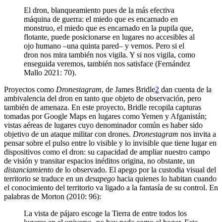
El dron, blanqueamiento pues de la más efectiva
máquina de guerra: el miedo que es encarnado en
monstruo, el miedo que es encarnado en la pupila que,
flotante, puede posicionarse en lugares no accesibles al
ojo humano –una quinta pared– y vernos. Pero si el
dron nos mira también nos vigila. Y si nos vigila, como
enseguida veremos, también nos satisface (Fernández
Mallo 2021: 70).
Proyectos como
Dronestagram
, de James Bridle
2
dan cuenta de la
ambivalencia del dron en tanto que objeto de observación, pero
también de amenaza. En este proyecto, Bridle recopila capturas
tomadas por Google Maps en lugares como Yemen y Afganistán;
vistas aéreas de lugares cuyo denominador común es haber sido
objetivo de un ataque militar con drones.
Dronestagram
nos invita a
pensar sobre el pulso entre lo visible y lo invisible que tiene lugar en
dispositivos como el dron: su capacidad de ampliar nuestro campo
de visión y transitar espacios inéditos origina, no obstante, un
distanciamiento
de lo observado. El apego por la custodia visual del
territorio se traduce en un
desapego
hacia quienes lo habitan cuando
el conocimiento del territorio va ligado a la fantasía de su control. En
palabras de Morton (2010: 96):
La vista de pájaro escoge la Tierra de entre todos los