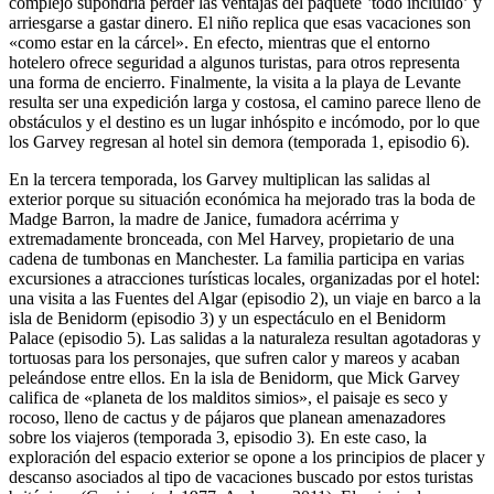
complejo supondría perder las ventajas del paquete ʽtodo incluidoʼ y
arriesgarse a gastar dinero. El niño replica que esas vacaciones son
«como estar en la cárcel». En efecto, mientras que el entorno
hotelero ofrece seguridad a algunos turistas, para otros representa
una forma de encierro. Finalmente, la visita a la playa de Levante
resulta ser una expedición larga y costosa, el camino parece lleno de
obstáculos y el destino es un lugar inhóspito e incómodo, por lo que
los Garvey regresan al hotel sin demora (temporada 1, episodio 6).
En la tercera temporada, los Garvey multiplican las salidas al
exterior porque su situación económica ha mejorado tras la boda de
Madge Barron, la madre de Janice, fumadora acérrima y
extremadamente bronceada, con Mel Harvey, propietario de una
cadena de tumbonas en Manchester. La familia participa en varias
excursiones a atracciones turísticas locales, organizadas por el hotel:
una visita a las Fuentes del Algar (episodio 2), un viaje en barco a la
isla de Benidorm (episodio 3) y un espectáculo en el Benidorm
Palace (episodio 5). Las salidas a la naturaleza resultan agotadoras y
tortuosas para los personajes, que sufren calor y mareos y acaban
peleándose entre ellos. En la isla de Benidorm, que Mick Garvey
califica de «planeta de los malditos simios», el paisaje es seco y
rocoso, lleno de cactus y de pájaros que planean amenazadores
sobre los viajeros (temporada 3, episodio 3)
.
En este caso, la
exploración del espacio exterior se opone a los principios de placer y
descanso asociados al tipo de vacaciones buscado por estos turistas