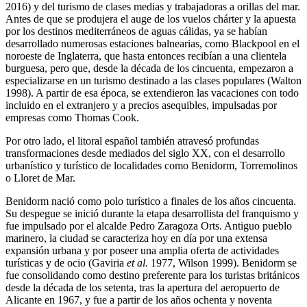
2016) y del turismo de clases medias y trabajadoras a orillas del mar.
Antes de que se produjera el auge de los vuelos chárter y la apuesta
por los destinos mediterráneos de aguas cálidas, ya se habían
desarrollado numerosas estaciones balnearias, como Blackpool en el
noroeste de Inglaterra, que hasta entonces recibían a una clientela
burguesa, pero que, desde la década de los cincuenta, empezaron a
especializarse en un turismo destinado a las clases populares (Walton
1998). A partir de esa época, se extendieron las vacaciones con todo
incluido en el extranjero y a precios asequibles, impulsadas por
empresas como Thomas Cook.
Por otro lado, el litoral español también atravesó profundas
transformaciones desde mediados del siglo XX, con el desarrollo
urbanístico y turístico de localidades como Benidorm, Torremolinos
o Lloret de Mar.
Benidorm nació como polo turístico a finales de los años cincuenta.
Su despegue se inició durante la etapa desarrollista del franquismo y
fue impulsado por el alcalde Pedro Zaragoza Orts. Antiguo pueblo
marinero, la ciudad se caracteriza hoy en día por una extensa
expansión urbana y por poseer una amplia oferta de actividades
turísticas y de ocio (Gaviria
et al.
1977, Wilson 1999). Benidorm se
fue consolidando como destino preferente para los turistas británicos
desde la década de los setenta, tras la apertura del aeropuerto de
Alicante en 1967, y fue a partir de los años ochenta y noventa