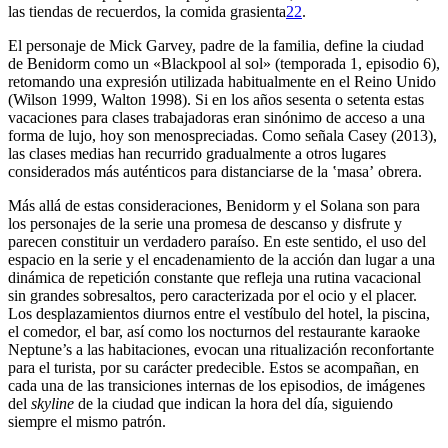
las tiendas de recuerdos, la comida grasienta
22
.
El personaje de Mick Garvey, padre de la familia, define la ciudad
de Benidorm como un «Blackpool al sol» (temporada 1, episodio 6),
retomando una expresión utilizada habitualmente en el Reino Unido
(Wilson 1999, Walton 1998). Si en los años sesenta o setenta estas
vacaciones para clases trabajadoras eran sinónimo de acceso a una
forma de lujo, hoy son menospreciadas. Como señala Casey (2013),
las clases medias han recurrido gradualmente a otros lugares
considerados más auténticos para distanciarse de la ʽmasaʼ obrera.
Más allá de estas consideraciones, Benidorm y el Solana son para
los personajes de la serie una promesa de descanso y disfrute y
parecen constituir un verdadero paraíso. En este sentido, el uso del
espacio en la serie y el encadenamiento de la acción dan lugar a una
dinámica de repetición constante que refleja una rutina vacacional
sin grandes sobresaltos, pero caracterizada por el ocio y el placer.
Los desplazamientos diurnos entre el vestíbulo del hotel, la piscina,
el comedor, el bar, así como los nocturnos del restaurante karaoke
Neptune’s a las habitaciones, evocan una ritualización reconfortante
para el turista, por su carácter predecible. Estos se acompañan, en
cada una de las transiciones internas de los episodios, de imágenes
del
skyline
de la ciudad que indican la hora del día, siguiendo
siempre el mismo patrón.