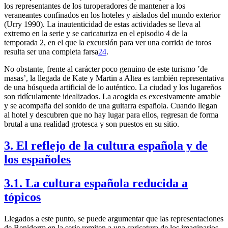
los representantes de los turoperadores de mantener a los
veraneantes confinados en los hoteles y aislados del mundo exterior
(Urry 1990). La inautenticidad de estas actividades se lleva al
extremo en la serie y se caricaturiza en el episodio 4 de la
temporada 2, en el que la excursión para ver una corrida de toros
resulta ser una completa farsa
24
.
No obstante, frente al carácter poco genuino de este turismo ʽde
masasʼ, la llegada de Kate y Martin a Altea es también representativa
de una búsqueda artificial de lo auténtico. La ciudad y los lugareños
son ridículamente idealizados. La acogida es excesivamente amable
y se acompaña del sonido de una guitarra española. Cuando llegan
al hotel y descubren que no hay lugar para ellos, regresan de forma
brutal a una realidad grotesca y son puestos en su sitio.
3. El reflejo de la cultura española y de
los españoles
3.1. La cultura española reducida a
tópicos
Llegados a este punto, se puede argumentar que las representaciones
de Benidorm en la serie remiten a una caricatura de los imaginarios