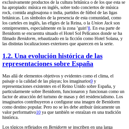
exclusivamente productos de la cultura británica o de los que esta se
ha apropiado: música en inglés, sobre todo conciertos de música
rock, comida anglosajona o india, partidos de fútbol de las ligas
británicas. Los símbolos de la presencia de esta comunidad, como
los carteles en inglés, las efigies de la Reina, o la
Union Jack
son
omnipresentes, especialmente en la zona ʽguiriʼ
8
. En esa parte de
Benidorm se encuentra situado el Hotel Sol Pelícanos donde se ha
filmado
Benidorm
, rebautizado en la ficción como Hotel Solana, y
las distintas localizaciones exteriores que aparecen en la serie.
1.2. Una evolución histórica de las
representaciones sobre España
Mas allá de elementos objetivos y evidentes como el clima, el
paisaje o la calidad de las playas; los imaginarios
9
y
representaciones existentes en el Reino Unido sobre España, y
particularmente sobre Benidorm, funcionaron y funcionan como un
factor de atracción del turismo de masas y del residencialismo. Los
imaginarios contribuyeron a configurar una imagen de Benidorm
como destino popular. Pero no se les debe atribuir únicamente un
valor performativo
10
ya que también se enraízan en una tradición
histórica.
Los tópicos reflejados en
Benidorm
se inscriben en una larga