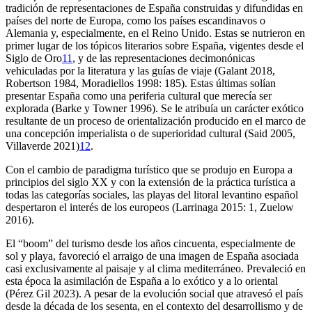
tradición de representaciones de España construidas y difundidas en
países del norte de Europa, como los países escandinavos o
Alemania y, especialmente, en el Reino Unido. Estas se nutrieron en
primer lugar de los tópicos literarios sobre España, vigentes desde el
Siglo de Oro
11
, y de las representaciones decimonónicas
vehiculadas por la literatura y las guías de viaje (Galant 2018,
Robertson 1984, Moradiellos 1998: 185). Estas últimas solían
presentar España como una periferia cultural que merecía ser
explorada (Barke y Towner 1996). Se le atribuía un carácter exótico
resultante de un proceso de orientalización producido en el marco de
una concepción imperialista o de superioridad cultural (Said 2005,
Villaverde 2021)
12
.
Con el cambio de paradigma turístico que se produjo en Europa a
principios del siglo
XX
y con la extensión de la práctica turística a
todas las categorías sociales, las playas del litoral levantino español
despertaron el interés de los europeos (Larrinaga 2015: 1, Zuelow
2016).
El “boom” del turismo desde los años cincuenta, especialmente de
sol y playa, favoreció el arraigo de una imagen de España asociada
casi exclusivamente al paisaje y al clima mediterráneo. Prevaleció en
esta época la asimilación de España a lo exótico y a lo oriental
(Pérez Gil 2023). A pesar de la evolución social que atravesó el país
desde la década de los sesenta, en el contexto del desarrollismo y de