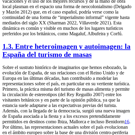
vacaciones y el uso de los mejores recursos y de la mano de obra
local plasman en el espacio una forma de neocolonialismo (Delgado
y Mazón 2012) que, en el caso español, podría verse como la
continuidad de una forma de “imperialismo informal” vigente hasta
mediados del siglo XX (Sharman 2022, Villaverde 2021). Esta
dinámica es común y visible en muchos de los lugares turísticos
preferidos por los británicos, como Magaluf, Albufeira y Corfú.
1.3. Entre heteroimagen y autoimagen: la
España del turismo de masas
Sobre el sustrato histórico de imaginarios que hemos esbozado, la
evolución de España, de sus relaciones con el Reino Unido y de
Europa en las últimas décadas, han contribuido a modelar las
representaciones sobre el país, en particular en su vertiente turística.
Primero, la práctica misma del turismo de masas alimenta y permite
la circulación de estereotipos (del Rey Reguillo 2007) entre los
visitantes británicos y en parte de la opinión pública, ya que la
estancia suele adaptarse a las expectativas previas del turista.
Además, con la llegada de la democracia, surgió una nueva imagen
de España asociada a la fiesta y a los excesos pretendidamente
permitidos en destinos como Ibiza, Mallorca e incluso Benidorm
16
.
Por último, las representaciones actuales sobre el país evolucionan
en el ámbito europeo sobre la base de una división centro-periferia