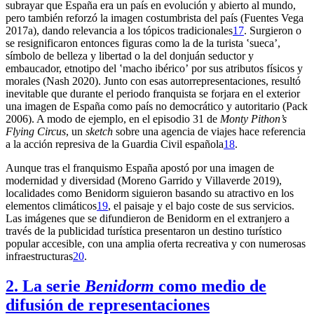
subrayar que España era un país en evolución y abierto al mundo,
pero también reforzó la imagen costumbrista del país (Fuentes Vega
2017a), dando relevancia a los tópicos tradicionales
17
. Surgieron o
se resignificaron entonces figuras como la de la turista ʽsuecaʼ,
símbolo de belleza y libertad o la del donjuán seductor y
embaucador, etnotipo del ʽmacho ibéricoʼ por sus atributos físicos y
morales (Nash 2020). Junto con esas autorrepresentaciones, resultó
inevitable que durante el periodo franquista se forjara en el exterior
una imagen de España como país no democrático y autoritario (Pack
2006). A modo de ejemplo, en el episodio 31 de
Monty Pithon’s
Flying Circus
, un
sketch
sobre una agencia de viajes hace referencia
a la acción represiva de la Guardia Civil española
18
.
Aunque tras el franquismo España apostó por una imagen de
modernidad y diversidad (Moreno Garrido y Villaverde 2019),
localidades como Benidorm siguieron basando su atractivo en los
elementos climáticos
19
, el paisaje y el bajo coste de sus servicios.
Las imágenes que se difundieron de Benidorm en el extranjero a
través de la publicidad turística presentaron un destino turístico
popular accesible, con una amplia oferta recreativa y con numerosas
infraestructuras
20
.
2. La serie
Benidorm
como medio de
difusión de representaciones