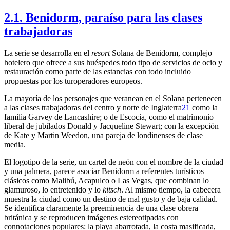
2.1. Benidorm, paraíso para las clases
trabajadoras
La serie se desarrolla en el
resort
Solana de Benidorm, complejo
hotelero que ofrece a sus huéspedes todo tipo de servicios de ocio y
restauración como parte de las estancias con todo incluido
propuestas por los turoperadores europeos.
La mayoría de los personajes que veranean en el Solana pertenecen
a las clases trabajadoras del centro y norte de Inglaterra
21
como la
familia Garvey de Lancashire; o de Escocia, como el matrimonio
liberal de jubilados Donald y Jacqueline Stewart; con la excepción
de Kate y Martin Weedon, una pareja de londinenses de clase
media.
El logotipo de la serie, un cartel de neón con el nombre de la ciudad
y una palmera, parece asociar Benidorm a referentes turísticos
clásicos como Malibú, Acapulco o Las Vegas, que combinan lo
glamuroso, lo entretenido y lo
kitsch
. Al mismo tiempo, la cabecera
muestra la ciudad como un destino de mal gusto y de baja calidad.
Se identifica claramente la preeminencia de una clase obrera
británica y se reproducen imágenes estereotipadas con
connotaciones populares: la playa abarrotada, la costa masificada,