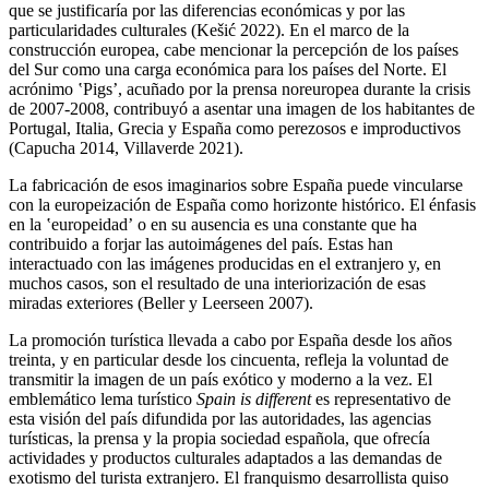
que se justificaría por las diferencias económicas y por las
particularidades culturales (Kešić 2022). En el marco de la
construcción europea, cabe mencionar la percepción de los países
del Sur como una carga económica para los países del Norte. El
acrónimo ʽPigsʼ, acuñado por la prensa noreuropea durante la crisis
de 2007-2008, contribuyó a asentar una imagen de los habitantes de
Portugal, Italia, Grecia y España como perezosos e improductivos
(Capucha 2014, Villaverde 2021).
La fabricación de esos imaginarios sobre España puede vincularse
con la europeización de España como horizonte histórico. El énfasis
en la ʽeuropeidadʼ o en su ausencia es una constante que ha
contribuido a forjar las autoimágenes del país. Estas han
interactuado con las imágenes producidas en el extranjero y, en
muchos casos, son el resultado de una interiorización de esas
miradas exteriores (Beller y Leerseen 2007).
La promoción turística llevada a cabo por España desde los años
treinta, y en particular desde los cincuenta, refleja la voluntad de
transmitir la imagen de un país exótico y moderno a la vez. El
emblemático lema turístico
Spain is different
es representativo de
esta visión del país difundida por las autoridades, las agencias
turísticas, la prensa y la propia sociedad española, que ofrecía
actividades y productos culturales adaptados a las demandas de
exotismo del turista extranjero. El franquismo desarrollista quiso