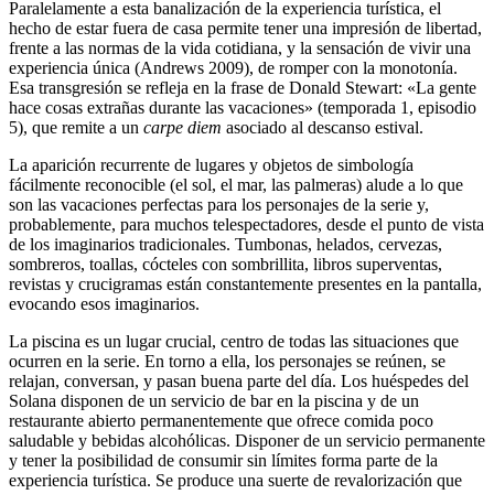
Paralelamente a esta banalización de la experiencia turística, el
hecho de estar fuera de casa permite tener una impresión de libertad,
frente a las normas de la vida cotidiana, y la sensación de vivir una
experiencia única (Andrews 2009), de romper con la monotonía.
Esa transgresión se refleja en la frase de Donald Stewart: «La gente
hace cosas extrañas durante las vacaciones» (temporada 1, episodio
5), que remite a un
carpe diem
asociado al descanso estival.
La aparición recurrente de lugares y objetos de simbología
fácilmente reconocible (el sol, el mar, las palmeras) alude a lo que
son las vacaciones perfectas para los personajes de la serie y,
probablemente, para muchos telespectadores, desde el punto de vista
de los imaginarios tradicionales. Tumbonas, helados, cervezas,
sombreros, toallas, cócteles con sombrillita, libros superventas,
revistas y crucigramas están constantemente presentes en la pantalla,
evocando esos imaginarios.
La piscina es un lugar crucial, centro de todas las situaciones que
ocurren en la serie. En torno a ella, los personajes se reúnen, se
relajan, conversan, y pasan buena parte del día. Los huéspedes del
Solana disponen de un servicio de bar en la piscina y de un
restaurante abierto permanentemente que ofrece comida poco
saludable y bebidas alcohólicas. Disponer de un servicio permanente
y tener la posibilidad de consumir sin límites forma parte de la
experiencia turística. Se produce una suerte de revalorización que