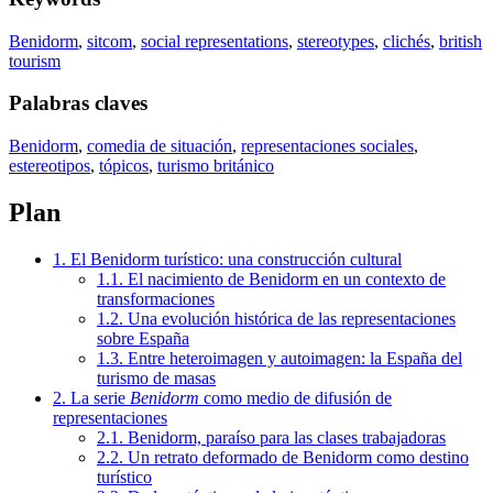
Benidorm
,
sitcom
,
social representations
,
stereotypes
,
clichés
,
british
tourism
Palabras claves
Benidorm
,
comedia de situación
,
representaciones sociales
,
estereotipos
,
tópicos
,
turismo británico
Plan
1. El Benidorm turístico: una construcción cultural
1.1. El nacimiento de Benidorm en un contexto de
transformaciones
1.2. Una evolución histórica de las representaciones
sobre España
1.3. Entre heteroimagen y autoimagen: la España del
turismo de masas
2. La serie
Benidorm
como medio de difusión de
representaciones
2.1. Benidorm, paraíso para las clases trabajadoras
2.2. Un retrato deformado de Benidorm como destino
turístico