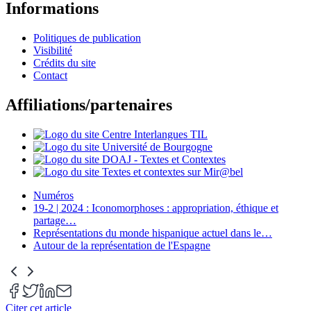
Informations
Politiques de publication
Visibilité
Crédits du site
Contact
Affiliations/partenaires
Numéros
19-2 | 2024 : Iconomorphoses : appropriation, éthique et
partage
…
Représentations du monde hispanique actuel dans le
…
Autour de la représentation de l'Espagne
Citer cet article