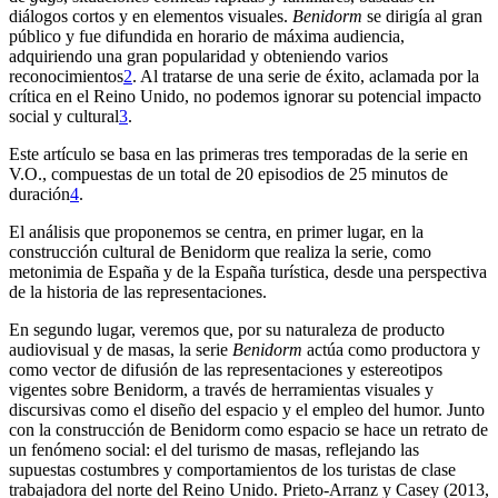
diálogos cortos y en elementos visuales.
Benidorm
se dirigía al gran
público y fue difundida en horario de máxima audiencia,
adquiriendo una gran popularidad y obteniendo varios
reconocimientos
2
. Al tratarse de una serie de éxito, aclamada por la
crítica en el Reino Unido, no podemos ignorar su potencial impacto
social y cultural
3
.
Este artículo se basa en las primeras tres temporadas de la serie en
V.O., compuestas de un total de 20 episodios de 25 minutos de
duración
4
.
El análisis que proponemos se centra, en primer lugar, en la
construcción cultural de Benidorm que realiza la serie, como
metonimia de España y de la España turística, desde una perspectiva
de la historia de las representaciones.
En segundo lugar, veremos que, por su naturaleza de producto
audiovisual y de masas, la serie
Benidorm
actúa como productora y
como vector de difusión de las representaciones y estereotipos
vigentes sobre Benidorm, a través de herramientas visuales y
discursivas como el diseño del espacio y el empleo del humor. Junto
con la construcción de Benidorm como espacio se hace un retrato de
un fenómeno social: el del turismo de masas, reflejando las
supuestas costumbres y comportamientos de los turistas de clase
trabajadora del norte del Reino Unido. Prieto-Arranz y Casey (2013,