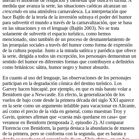
alteran el ambiente de relajación y bienestar que busca el turista. A
medida que avanza la serie, las situaciones caóticas alcanzan un
crescendo
en una atmósfera carnavalesca. La interpretación que
hace Bajtín de la teoría de la inversión subraya el poder del humor
para subvertir el mundo a través de la carnavalización, que se basa
en las situaciones y en el lenguaje (Bajtín 2003). No se trata
solamente de subvertir el espacio turístico, como hemos
mencionado, sino también de un proceso de desmantelamiento de
las jerarquías sociales a través del humor como forma de expresión
de la cultura popular. Junto a la mirada satírica y paródica que ofrece
la serie, dirigida a todos sin excepción, los personajes demuestran un
sentido del humor en diferentes formas que contribuyen a definirlos
como británicos: sátira, humor negro y humor absurdo.
En cuanto al uso del lenguaje, las observaciones de los personajes
participan en la degradación cómica del destino turístico. Los
Garvey hacen hincapié, por ejemplo, en que es más barato volar a
Benidorm que a Newcastle. En efecto, la generalización de los
vuelos de bajo coste desde la primera década del siglo XXI aparece
en la serie como un argumento infalible para vacacionar en Alicante,
así como el precio de la vida en general, como muestran Troy y
Gavin, quienes afirman que «cuesta más quedarse en casa» que
veranear en Benidorm (temporada 2, episodio 2). Al comparar
Florencia con Benidorm, la pareja destaca la abundancia de museos
de la primera, pero se conforma con la segunda, que es barata y