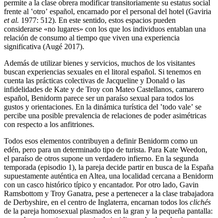
permite a la clase obrera modificar transitoriamente su estatus social
frente al ʽotroʼ español, encarnado por el personal del hotel (Gaviria
et al.
1977: 512). En este sentido, estos espacios pueden
considerarse «no lugares» con los que los individuos entablan una
relación de consumo al tiempo que viven una experiencia
significativa (Augé 2017).
Además de utilizar bienes y servicios, muchos de los visitantes
buscan experiencias sexuales en el litoral español. Si tenemos en
cuenta las prácticas colectivas de Jacqueline y Donald o las
infidelidades de Kate y de Troy con Mateo Castellanos, camarero
español, Benidorm parece ser un paraíso sexual para todos los
gustos y orientaciones. En la dinámica turística del ʽtodo valeʼ se
percibe una posible prevalencia de relaciones de poder asimétricas
con respecto a los anfitriones.
Todos esos elementos contribuyen a definir Benidorm como un
edén, pero para un determinado tipo de turista. Para Kate Weedon,
el paraíso de otros supone un verdadero infierno. En la segunda
temporada (episodio 1), la pareja decide partir en busca de la España
supuestamente auténtica en Altea, una localidad cercana a Benidorm
con un casco histórico típico y encantador. Por otro lado, Gavin
Ramsbottom y Troy Ganatra, pese a pertenecer a la clase trabajadora
de Derbyshire, en el centro de Inglaterra, encarnan todos los
clichés
de la pareja homosexual plasmados en la gran y la pequeña pantalla: