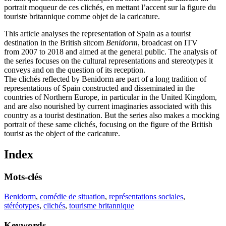
portrait moqueur de ces clichés, en mettant l’accent sur la figure du
touriste britannique comme objet de la caricature.
This article analyses the representation of Spain as a tourist
destination in the British sitcom
Benidorm
, broadcast on ITV
from 2007 to 2018 and aimed at the general public. The analysis of
the series focuses on the cultural representations and stereotypes it
conveys and on the question of its reception.
The clichés reflected by Benidorm are part of a long tradition of
representations of Spain constructed and disseminated in the
countries of Northern Europe, in particular in the United Kingdom,
and are also nourished by current imaginaries associated with this
country as a tourist destination. But the series also makes a mocking
portrait of these same clichés, focusing on the figure of the British
tourist as the object of the caricature.
Index
Mots-clés
Benidorm
,
comédie de situation
,
représentations sociales
,
stéréotypes
,
clichés
,
tourisme britannique
Keywords