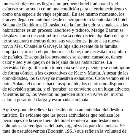
mujer. El objetivo es llegar a un pequeño hotel tradicional y el
esfuerzo se presenta como una condición para el enriquecimiento y
como una especie de viaje espiritual. En ese mismo momento, los
Garvey llegan en autobús desde el aeropuerto a la entrada del hotel
Solana de Benidorm. El traslado de la familia y de sus maletas a las
habitaciones es un proceso laborioso y tedioso. Madge Barron se
desplaza como de costumbre en su
scooter
recién alquilado del que
no se separará mientras duren sus vacaciones, junto a su nuevo
novio Mel. Chantelle Garvey, la hija adolescente de la familia,
empuja el carro en el que duerme su bebé, que necesita un cambio
de pañales. Enseguida los personajes se sienten cansados, tienen
calor y sed y se quejan de la lejanía de las habitaciones. La
necesidad de gratificación inmediata se hace patente y se contrapone
de forma cómica a las expectativas de Kate y Martin. A pesar de las
comodidades, los Garvey se muestran exhaustos. Cada verano en el
hotel Solana el calor se hace insoportable, los cuartos no disponen
de televisión gratuita, y el ʽparaísoʼ se convierte en un lugar adverso.
Mientras tanto, los Weedon no parecen sufrir en Altea del mismo
calor, a pesar de la larga y escarpada caminata.
Aquí se pone de relieve la cuestión de la autenticidad del destino
turístico. Es evidente que las pocas actividades que realizan los
personajes de la serie fuera del hotel remiten a manifestaciones
culturales estereotipadas del país, organizadas para los turistas. Se
trata de pseudoeventos (Boorstin 1961) que reflejan la voluntad de