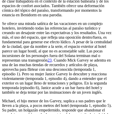
de clase trabajadora en el contexto de la estación balnearia y de los
espacios de confort asociados. También ofrece una deformación
cómica del tópico del paraíso, transformando por momentos la
estancia en Benidorm en una parodia.
Se ofrece una mirada satírica de las vacaciones en un complejo
hotelero, invirtiendo todas las referencias al paraíso turístico y
creando un desajuste entre las expectativas y los resultados. Una vez
más, el uso del espacio, que refleja una oposición dentro/fuera, es
fundamental para generar ese efecto lúdico. A pesar de la centralidad
de la ciudad, que da nombre a la serie, el espacio exterior al hotel
parece un lugar hostil, al que no es aconsejable salir. Las pocas
incursiones de los personajes fuera del Solana terminan mal o
representan una transgresión
23
. Cuando Mick Garvey se adentra en
una de las muchas tiendas de recuerdos y artículos de playa,
aprovecha para flirtear con una desconocida (temporada 1,
episodio 1). Pero su mujer Janice Garvey lo descubre y reacciona
violentamente (temporada 1, episodio 4), dando a entender que el
exterior es un lugar lleno de tentaciones y peligros. En la segunda
temporada (episodio 6), Janice acude a un bar fuera del hotel y
también se deja tentar por las insinuaciones de un joven inglés.
Michael, el hijo menor de los Garvey, suplica a sus padres que le
lleven a la playa, a pocos metros del hotel (temporada 1, episodio 5).
Su padre, un holgazán empedernido, responde que abandonar el