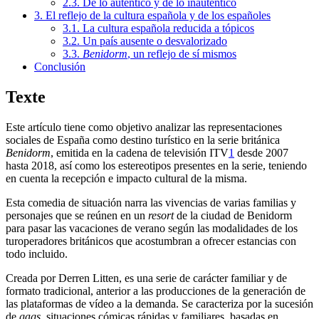
2.3. De lo auténtico y de lo inauténtico
3. El reflejo de la cultura española y de los españoles
3.1. La cultura española reducida a tópicos
3.2. Un país ausente o desvalorizado
3.3.
Benidorm
, un reflejo de sí mismos
Conclusión
Texte
Este artículo tiene como objetivo analizar las representaciones
sociales de España como destino turístico en la serie británica
Benidorm
, emitida en la cadena de televisión ITV
1
desde 2007
hasta 2018, así como los estereotipos presentes en la serie, teniendo
en cuenta la recepción e impacto cultural de la misma.
Esta comedia de situación narra las vivencias de varias familias y
personajes que se reúnen en un
resort
de la ciudad de Benidorm
para pasar las vacaciones de verano según las modalidades de los
turoperadores británicos que acostumbran a ofrecer estancias con
todo incluido.
Creada por Derren Litten, es una serie de carácter familiar y de
formato tradicional, anterior a las producciones de la generación de
las plataformas de vídeo a la demanda. Se caracteriza por la sucesión
de
gags
, situaciones cómicas rápidas y familiares, basadas en