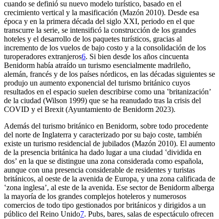
cuando se definió su nuevo modelo turístico, basado en el
crecimiento vertical y la masificación (Mazón 2010). Desde esa
época y en la primera década del siglo XXI, periodo en el que
transcurre la serie, se intensificó la construcción de los grandes
hoteles y el desarrollo de los paquetes turísticos, gracias al
incremento de los vuelos de bajo costo y a la consolidación de los
turoperadores extranjeros
6
. Si bien desde los años cincuenta
Benidorm había atraído un turismo esencialmente madrileño,
alemán, francés y de los países nórdicos, en las décadas siguientes se
produjo un aumento exponencial del turismo británico cuyos
resultados en el espacio suelen describirse como una ʽbritanizaciónʼ
de la ciudad (Wilson 1999) que se ha reanudado tras la crisis del
COVID y el Brexit (Ayuntamiento de Benidorm 2023).
Además del turismo británico en Benidorm, sobre todo procedente
del norte de Inglaterra y caracterizado por su bajo coste, también
existe un turismo residencial de jubilados (Mazón 2010). El aumento
de la presencia británica ha dado lugar a una ciudad ʽdividida en
dosʼ en la que se distingue una zona considerada como española,
aunque con una presencia considerable de residentes y turistas
británicos, al oeste de la avenida de Europa, y una zona calificada de
ʽzona inglesaʼ, al este de la avenida. Ese sector de Benidorm alberga
la mayoría de los grandes complejos hoteleros y numerosos
comercios de todo tipo gestionados por británicos y dirigidos a un
público del Reino Unido
7
. Pubs, bares, salas de espectáculo ofrecen