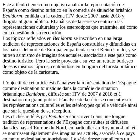
Este artículo tiene como objetivo analizar la representación de
España como destino turístico en la comedia de situación británica
Benidorm
, emitida en la cadena ITV desde 2007 hasta 2018 y
dirigida al gran público. El análisis de la serie se centra en las
representaciones culturales y los estereotipos que transmite, así como
en la cuestión de su recepción.
Los tópicos reflejados en
Benidorm
se inscriben en una larga
tradición de representaciones de España construidas y difundidas en
los países del norte de Europa, en particular en el Reino Unido, y se
nutren asimismo de imaginarios actuales, asociados a este país como
destino turístico. Pero la serie proyecta a su vez un retrato burlesco
de esos mismos tópicos, centrándose en la figura del turista británico
como objeto de la caricatura.
L’objectif de cet article est d’analyser la représentation de l’Espagne
comme destination touristique dans la comédie de situation
britannique
Benidorm
, diffusée sur ITV de 2007 à 2018 et à
destination du grand public. L’analyse de la série se concentre sur
les représentations culturelles et les stéréotypes qu’elle véhicule ainsi
que sur la question de sa réception.
Les clichés reflétés par
Benidorm
s’inscrivent dans une longue
tradition de représentations de l’Espagne construites et diffusées
dans les pays d’Europe du Nord, en particulier au Royaume-Uni, et
se nourrissent également des imaginaires actuels, associés à ce pays
en tant que destination touristique. La série dresse par ailleurs un