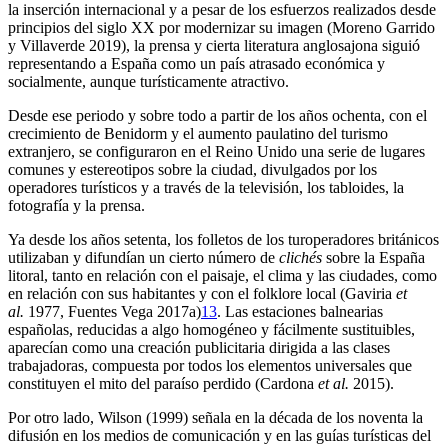
la inserción internacional y a pesar de los esfuerzos realizados desde
principios del siglo XX por modernizar su imagen (Moreno Garrido
y Villaverde 2019), la prensa y cierta literatura anglosajona siguió
representando a España como un país atrasado económica y
socialmente, aunque turísticamente atractivo.
Desde ese periodo y sobre todo a partir de los años ochenta, con el
crecimiento de Benidorm y el aumento paulatino del turismo
extranjero, se configuraron en el Reino Unido una serie de lugares
comunes y estereotipos sobre la ciudad, divulgados por los
operadores turísticos y a través de la televisión, los tabloides, la
fotografía y la prensa.
Ya desde los años setenta, los folletos de los turoperadores británicos
utilizaban y difundían un cierto número de
clichés
sobre la España
litoral, tanto en relación con el paisaje, el clima y las ciudades, como
en relación con sus habitantes y con el folklore local (Gaviria
et
al.
1977, Fuentes Vega 2017a)
13
. Las estaciones balnearias
españolas, reducidas a algo homogéneo y fácilmente sustituibles,
aparecían como una creación publicitaria dirigida a las clases
trabajadoras, compuesta por todos los elementos universales que
constituyen el mito del paraíso perdido (Cardona
et al.
2015).
Por otro lado, Wilson (1999) señala en la década de los noventa la
difusión en los medios de comunicación y en las guías turísticas del