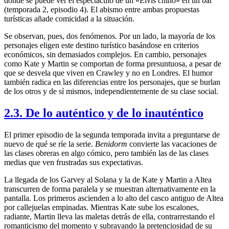
donde se puede ver el espectáculo de un «Elvis chino» en un bar
(temporada 2, episodio 4). El abismo entre ambas propuestas
turísticas añade comicidad a la situación.
Se observan, pues, dos fenómenos. Por un lado, la mayoría de los
personajes eligen este destino turístico basándose en criterios
económicos, sin demasiados complejos. En cambio, personajes
como Kate y Martin se comportan de forma presuntuosa, a pesar de
que se desvela que viven en Crawley y no en Londres. El humor
también radica en las diferencias entre los personajes, que se burlan
de los otros y de sí mismos, independientemente de su clase social.
2.3. De lo auténtico y de lo inauténtico
El primer episodio de la segunda temporada invita a preguntarse de
nuevo de qué se ríe la serie.
Benidorm
convierte las vacaciones de
las clases obreras en algo cómico, pero también las de las clases
medias que ven frustradas sus expectativas.
La llegada de los Garvey al Solana y la de Kate y Martin a Altea
transcurren de forma paralela y se muestran alternativamente en la
pantalla. Los primeros ascienden a lo alto del casco antiguo de Altea
por callejuelas empinadas. Mientras Kate sube los escalones,
radiante, Martin lleva las maletas detrás de ella, contrarrestando el
romanticismo del momento y subrayando la pretenciosidad de su