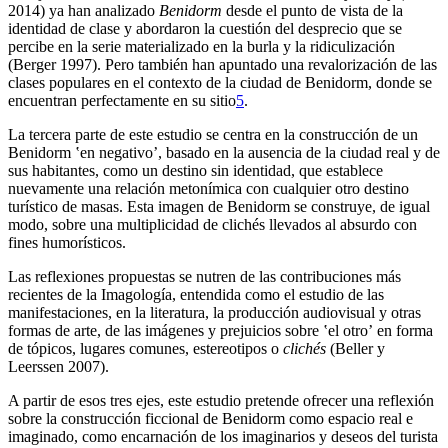
2014) ya han analizado
Benidorm
desde el punto de vista de la
identidad de clase y abordaron la cuestión del desprecio que se
percibe en la serie materializado en la burla y la ridiculización
(Berger 1997). Pero también han apuntado una revalorización de las
clases populares en el contexto de la ciudad de Benidorm, donde se
encuentran perfectamente en su sitio
5
.
La tercera parte de este estudio se centra en la construcción de un
Benidorm ʽen negativoʼ, basado en la ausencia de la ciudad real y de
sus habitantes, como un destino sin identidad, que establece
nuevamente una relación metonímica con cualquier otro destino
turístico de masas. Esta imagen de Benidorm se construye, de igual
modo, sobre una multiplicidad de clichés llevados al absurdo con
fines humorísticos.
Las reflexiones propuestas se nutren de las contribuciones más
recientes de la Imagología, entendida como el estudio de las
manifestaciones, en la literatura, la producción audiovisual y otras
formas de arte, de las imágenes y prejuicios sobre ʽel otroʼ en forma
de tópicos, lugares comunes, estereotipos o
clichés
(Beller y
Leerssen 2007).
A partir de esos tres ejes, este estudio pretende ofrecer una reflexión
sobre la construcción ficcional de Benidorm como espacio real e
imaginado, como encarnación de los imaginarios y deseos del turista