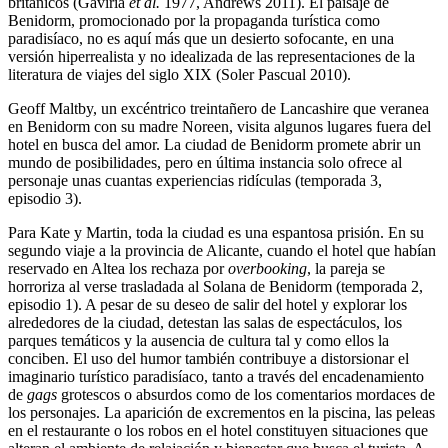
británicos (Gaviria
et al.
1977, Andrews 2011). El paisaje de
Benidorm, promocionado por la propaganda turística como
paradisíaco, no es aquí más que un desierto sofocante, en una
versión hiperrealista y no idealizada de las representaciones de la
literatura de viajes del siglo XIX (Soler Pascual 2010).
Geoff Maltby, un excéntrico treintañero de Lancashire que veranea
en Benidorm con su madre Noreen, visita algunos lugares fuera del
hotel en busca del amor. La ciudad de Benidorm promete abrir un
mundo de posibilidades, pero en última instancia solo ofrece al
personaje unas cuantas experiencias ridículas (temporada 3,
episodio 3).
Para Kate y Martin, toda la ciudad es una espantosa prisión. En su
segundo viaje a la provincia de Alicante, cuando el hotel que habían
reservado en Altea los rechaza por
overbooking
, la pareja se
horroriza al verse trasladada al Solana de Benidorm (temporada 2,
episodio 1). A pesar de su deseo de salir del hotel y explorar los
alrededores de la ciudad, detestan las salas de espectáculos, los
parques temáticos y la ausencia de cultura tal y como ellos la
conciben. El uso del humor también contribuye a distorsionar el
imaginario turístico paradisíaco, tanto a través del encadenamiento
de
gags
grotescos o absurdos como de los comentarios mordaces de
los personajes. La aparición de excrementos en la piscina, las peleas
en el restaurante o los robos en el hotel constituyen situaciones que