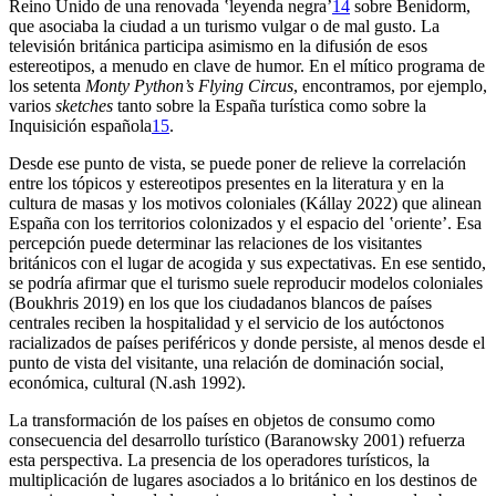
Reino Unido de una renovada ʽleyenda negraʼ
14
sobre Benidorm,
que asociaba la ciudad a un turismo vulgar o de mal gusto. La
televisión británica participa asimismo en la difusión de esos
estereotipos, a menudo en clave de humor. En el mítico programa de
los setenta
Monty Python’s Flying Circus
, encontramos, por ejemplo,
varios
sketches
tanto sobre la España turística como sobre la
Inquisición española
15
.
Desde ese punto de vista, se puede poner de relieve la correlación
entre los tópicos y estereotipos presentes en la literatura y en la
cultura de masas y los motivos coloniales (Kállay 2022) que alinean
España con los territorios colonizados y el espacio del ʽorienteʼ. Esa
percepción puede determinar las relaciones de los visitantes
británicos con el lugar de acogida y sus expectativas. En ese sentido,
se podría afirmar que el turismo suele reproducir modelos coloniales
(Boukhris 2019) en los que los ciudadanos blancos de países
centrales reciben la hospitalidad y el servicio de los autóctonos
racializados de países periféricos y donde persiste, al menos desde el
punto de vista del visitante, una relación de dominación social,
económica, cultural (N.ash 1992).
La transformación de los países en objetos de consumo como
consecuencia del desarrollo turístico (Baranowsky 2001) refuerza
esta perspectiva. La presencia de los operadores turísticos, la
multiplicación de lugares asociados a lo británico en los destinos de