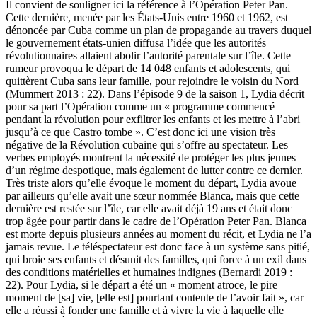
Il convient de souligner ici la référence à l’Opération Peter Pan.
Cette dernière, menée par les États-Unis entre 1960 et 1962, est
dénoncée par Cuba comme un plan de propagande au travers duquel
le gouvernement états-unien diffusa l’idée que les autorités
révolutionnaires allaient abolir l’autorité parentale sur l’île. Cette
rumeur provoqua le départ de 14 048 enfants et adolescents, qui
quittèrent Cuba sans leur famille, pour rejoindre le voisin du Nord
(Mummert 2013 : 22). Dans l’épisode 9 de la saison 1, Lydia décrit
pour sa part l’Opération comme un « programme commencé
pendant la révolution pour exfiltrer les enfants et les mettre à l’abri
jusqu’à ce que Castro tombe ». C’est donc ici une vision très
négative de la Révolution cubaine qui s’offre au spectateur. Les
verbes employés montrent la nécessité de protéger les plus jeunes
d’un régime despotique, mais également de lutter contre ce dernier.
Très triste alors qu’elle évoque le moment du départ, Lydia avoue
par ailleurs qu’elle avait une sœur nommée Blanca, mais que cette
dernière est restée sur l’île, car elle avait déjà 19 ans et était donc
trop âgée pour partir dans le cadre de l’Opération Peter Pan. Blanca
est morte depuis plusieurs années au moment du récit, et Lydia ne l’a
jamais revue. Le téléspectateur est donc face à un système sans pitié,
qui broie ses enfants et désunit des familles, qui force à un exil dans
des conditions matérielles et humaines indignes (Bernardi 2019 :
22). Pour Lydia, si le départ a été un « moment atroce, le pire
moment de [sa] vie, [elle est] pourtant contente de l’avoir fait », car
elle a réussi à fonder une famille et à vivre la vie à laquelle elle