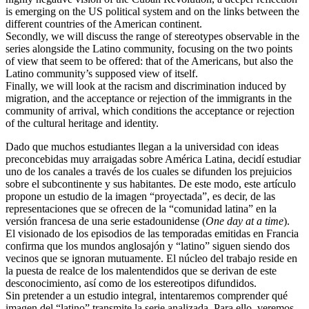
is emerging on the US political system and on the links between the
different countries of the American continent.
Secondly, we will discuss the range of stereotypes observable in the
series alongside the Latino community, focusing on the two points
of view that seem to be offered: that of the Americans, but also the
Latino community’s supposed view of itself.
Finally, we will look at the racism and discrimination induced by
migration, and the acceptance or rejection of the immigrants in the
community of arrival, which conditions the acceptance or rejection
of the cultural heritage and identity.
Dado que muchos estudiantes llegan a la universidad con ideas
preconcebidas muy arraigadas sobre América Latina, decidí estudiar
uno de los canales a través de los cuales se difunden los prejuicios
sobre el subcontinente y sus habitantes. De este modo, este artículo
propone un estudio de la imagen “proyectada”, es decir, de las
representaciones que se ofrecen de la “comunidad latina” en la
versión francesa de una serie estadounidense (
One day at a time
).
El visionado de los episodios de las temporadas emitidas en Francia
confirma que los mundos anglosajón y “latino” siguen siendo dos
vecinos que se ignoran mutuamente. El núcleo del trabajo reside en
la puesta de realce de los malentendidos que se derivan de este
desconocimiento, así como de los estereotipos difundidos.
Sin pretender a un estudio integral, intentaremos comprender qué
imagen del “latino” transmite la serie analizada. Para ello, veremos