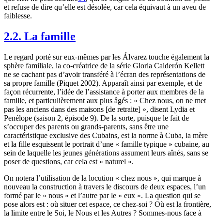
et refuse de dire qu’elle est désolée, car cela équivaut à un aveu de
faiblesse.
2.2. La famille
Le regard porté sur eux-mêmes par les Álvarez touche également la
sphère familiale, la co-créatrice de la série Gloria Calderón Kellett
ne se cachant pas d’avoir transféré à l’écran des représentations de
sa propre famille (Piquet 2002). Apparaît ainsi par exemple, et de
façon récurrente, l’idée de l’assistance à porter aux membres de la
famille, et particulièrement aux plus âgés : « Chez nous, on ne met
pas les anciens dans des maisons [de retraite] », disent Lydia et
Penélope (saison 2, épisode 9). De la sorte, puisque le fait de
s’occuper des parents ou grands-parents, sans être une
caractéristique exclusive des Cubains, est la norme à Cuba, la mère
et la fille esquissent le portrait d’une « famille typique » cubaine, au
sein de laquelle les jeunes générations assument leurs aînés, sans se
poser de questions, car cela est « naturel ».
On notera l’utilisation de la locution « chez nous », qui marque à
nouveau la construction à travers le discours de deux espaces, l’un
formé par le « nous » et l’autre par le « eux ». La question qui se
pose alors est : où situer cet espace, ce chez-soi ? Où est la frontière,
la limite entre le Soi, le Nous et les Autres ? Sommes-nous face à