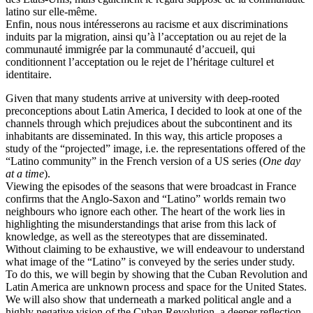
latino sur elle-même.
Enfin, nous nous intéresserons au racisme et aux discriminations
induits par la migration, ainsi qu’à l’acceptation ou au rejet de la
communauté immigrée par la communauté d’accueil, qui
conditionnent l’acceptation ou le rejet de l’héritage culturel et
identitaire.
Given that many students arrive at university with deep-rooted
preconceptions about Latin America, I decided to look at one of the
channels through which prejudices about the subcontinent and its
inhabitants are disseminated. In this way, this article proposes a
study of the “projected” image, i.e. the representations offered of the
“Latino community” in the French version of a US series (
One day
at a time
).
Viewing the episodes of the seasons that were broadcast in France
confirms that the Anglo-Saxon and “Latino” worlds remain two
neighbours who ignore each other. The heart of the work lies in
highlighting the misunderstandings that arise from this lack of
knowledge, as well as the stereotypes that are disseminated.
Without claiming to be exhaustive, we will endeavour to understand
what image of the “Latino” is conveyed by the series under study.
To do this, we will begin by showing that the Cuban Revolution and
Latin America are unknown process and space for the United States.
We will also show that underneath a marked political angle and a
highly negative vision of the Cuban Revolution, a deeper reflection