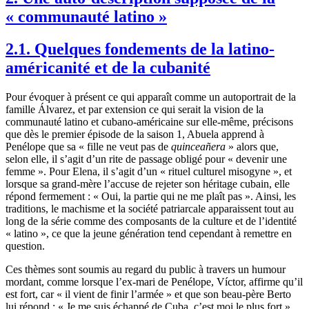
« communauté latino »
2.1. Quelques fondements de la latino-
américanité et de la cubanité
Pour évoquer à présent ce qui apparaît comme un autoportrait de la
famille Álvarez, et par extension ce qui serait la vision de la
communauté latino et cubano-américaine sur elle-même, précisons
que dès le premier épisode de la saison 1, Abuela apprend à
Penélope que sa « fille ne veut pas de
quinceañera
» alors que,
selon elle, il s’agit d’un rite de passage obligé pour « devenir une
femme ». Pour Elena, il s’agit d’un « rituel culturel misogyne », et
lorsque sa grand-mère l’accuse de rejeter son héritage cubain, elle
répond fermement : « Oui, la partie qui ne me plaît pas ». Ainsi, les
traditions, le machisme et la société patriarcale apparaissent tout au
long de la série comme des composants de la culture et de l’identité
« latino », ce que la jeune génération tend cependant à remettre en
question.
Ces thèmes sont soumis au regard du public à travers un humour
mordant, comme lorsque l’ex-mari de Penélope, Víctor, affirme qu’il
est fort, car « il vient de finir l’armée » et que son beau-père Berto
lui répond : « Je me suis échappé de Cuba, c’est moi le plus fort ».