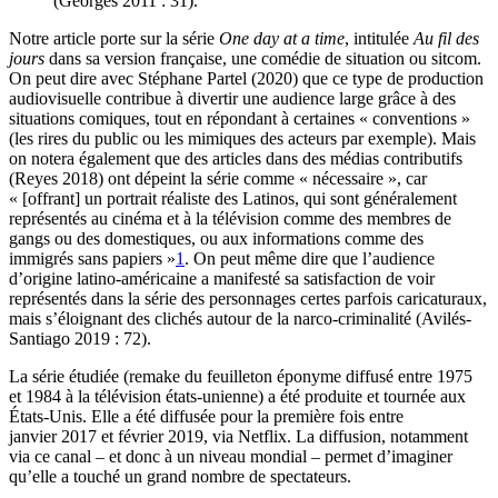
(Georges 2011 : 31).
Notre article porte sur la série
One day at a time
, intitulée
Au fil des
jours
dans sa version française, une comédie de situation ou sitcom.
On peut dire avec Stéphane Partel (2020) que ce type de production
audiovisuelle contribue à divertir une audience large grâce à des
situations comiques, tout en répondant à certaines « conventions »
(les rires du public ou les mimiques des acteurs par exemple). Mais
on notera également que des articles dans des médias contributifs
(Reyes 2018) ont dépeint la série comme « nécessaire », car
« [offrant] un portrait réaliste des Latinos, qui sont généralement
représentés au cinéma et à la télévision comme des membres de
gangs ou des domestiques, ou aux informations comme des
immigrés sans papiers »
1
. On peut même dire que l’audience
d’origine latino-américaine a manifesté sa satisfaction de voir
représentés dans la série des personnages certes parfois caricaturaux,
mais s’éloignant des clichés autour de la narco-criminalité (Avilés-
Santiago 2019 : 72).
La série étudiée (remake du feuilleton éponyme diffusé entre 1975
et 1984 à la télévision états-unienne) a été produite et tournée aux
États-Unis. Elle a été diffusée pour la première fois entre
janvier 2017 et février 2019, via Netflix. La diffusion, notamment
via ce canal – et donc à un niveau mondial – permet d’imaginer
qu’elle a touché un grand nombre de spectateurs.