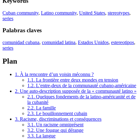
Keywords
Cuban community
,
Latino community
,
United States
,
stereotypes
,
series
Palabras claves
comunidad cubana
,
comunidad latina
,
Estados Unidos
,
estereotipos
,
series
Plan
1. À la rencontre d’un voisin méconnu ?
1.1. La frontière entre deux mondes en tension
1.2. L’entre-deux de la communauté cubano-américaine
2. Une auto-description supposée de la « communauté latino »
2.1. Quelques fondements de la latino-américanité et de
la cubanité
2.2. La famille
2.3. Le bouillonnement cubain
3. Racisme, discriminations et conséquences
3.1. Un racisme omniprésent
3.2. Une fougue qui dérange
3.3. La langue