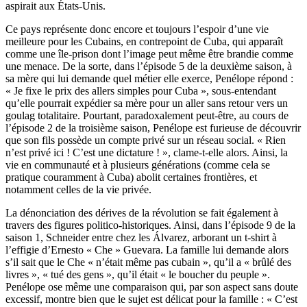
aspirait aux États-Unis.
Ce pays représente donc encore et toujours l’espoir d’une vie
meilleure pour les Cubains, en contrepoint de Cuba, qui apparaît
comme une île-prison dont l’image peut même être brandie comme
une menace. De la sorte, dans l’épisode 5 de la deuxième saison, à
sa mère qui lui demande quel métier elle exerce, Penélope répond :
« Je fixe le prix des allers simples pour Cuba », sous-entendant
qu’elle pourrait expédier sa mère pour un aller sans retour vers un
goulag totalitaire. Pourtant, paradoxalement peut-être, au cours de
l’épisode 2 de la troisième saison, Penélope est furieuse de découvrir
que son fils possède un compte privé sur un réseau social. « Rien
n’est privé ici ! C’est une dictature ! », clame-t-elle alors. Ainsi, la
vie en communauté et à plusieurs générations (comme cela se
pratique couramment à Cuba) abolit certaines frontières, et
notamment celles de la vie privée.
La dénonciation des dérives de la révolution se fait également à
travers des figures politico-historiques. Ainsi, dans l’épisode 9 de la
saison 1, Schneider entre chez les Álvarez, arborant un t-shirt à
l’effigie d’Ernesto « Che » Guevara. La famille lui demande alors
s’il sait que le Che « n’était même pas cubain », qu’il a « brûlé des
livres », « tué des gens », qu’il était « le boucher du peuple ».
Penélope ose même une comparaison qui, par son aspect sans doute
excessif, montre bien que le sujet est délicat pour la famille : « C’est