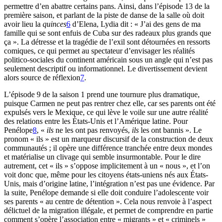
permettre d’en abattre certains pans. Ainsi, dans l’épisode 13 de la
première saison, et parlant de la piste de danse de la salle où doit
avoir lieu la
quinces
6
d’Elena, Lydia dit : « J’ai des gens de ma
famille qui se sont enfuis de Cuba sur des radeaux plus grands que
ça ». La détresse et la tragédie de l’exil sont détournées en ressorts
comiques, ce qui permet au spectateur d’envisager les réalités
politico-sociales du continent américain sous un angle qui n’est pas
seulement descriptif ou informationnel. Le divertissement devient
alors source de réflexion
7
.
L’épisode 9 de la saison 1 prend une tournure plus dramatique,
puisque Carmen ne peut pas rentrer chez elle, car ses parents ont été
expulsés vers le Mexique, ce qui lève le voile sur une autre réalité
des relations entre les États-Unis et l’Amérique latine. Pour
Penélope
8
, «
ils
ne les ont pas renvoyés,
ils
les ont bannis ». Le
pronom « ils » est un marqueur discursif de la construction de deux
communautés ; il opère une différence tranchée entre deux mondes
et matérialise un clivage qui semble insurmontable. Pour le dire
autrement, cet « ils » s’oppose implicitement à un « nous », et l’on
voit donc que, même pour les citoyens états-uniens nés aux États-
Unis, mais d’origine latine, l’intégration n’est pas une évidence. Par
la suite, Penélope demande si elle doit conduire l’adolescente voir
ses parents « au centre de détention ». Cela nous renvoie à l’aspect
délictuel de la migration illégale, et permet de comprendre en partie
comment s’opère l’association entre « migrants » et « criminels »