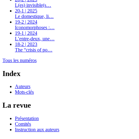
L(es) invisible(s…
20-1 | 2025
Le domestique, li…
19-2 | 2024
Iconomorphoses :…
19-1 | 2024
L’entre-deux, une…
18-2 | 2023
The “crisis of po…
Tous les numéros
Index
Auteurs
Mots-clés
La revue
Présentation
Comités
Instruction aux auteurs