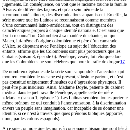
jugements. En conséquence, on voit que le racisme touche la famille
Álvarez de différentes façons, et qu’au sein même de la
« communauté latino », des discriminations apparaissent. En effet, la
série montre que les Latinos se reconnaissent comme membres
d’une communauté latino-américaine, tout en distinguant des
caractéristiques propres à chaque identité nationale. C’est ainsi que
Lydia reconnaît un Colombien à sa manière de chanter, ou que
Mateo, lui-même d’origine colombienne et père d’un camarade
d’Alex, se disputant avec Penélope au sujet de l’éducation des
enfants, affirme que les Colombiens sont plus protecteurs que les
Cubains (saison 3, épisode 6). Penélope, vexée, lui rétorque alors
que les Colombiens ne sont célèbres que pour le trafic de drogue
17
.
De nombreux épisodes de la série sont saupoudrés d’anecdotes qui
montrent combien le racisme est présent, s’insinue partout, et n’est
pas constitué uniquement d’insultes ou d’agressions physiques. Il
peut être plus insidieux. Ainsi, Madame Doyle, patiente du cabinet
médical dans lequel travaille Penélope, appelle cette dernière
« María » (saison 1, épisode 1). Les Latinas semblent toutes porter le
même prénom, ce qui conduit à l’anonymisation, à la discrimination
envers un peuple sans imagination, car incapable de se donner une
identité, si ce n’est à travers quelques prénoms bibliques (apportés,
donc, par les colons espagnols).
À ce sujet, on note que les noms à consonance hispanique sont liés à