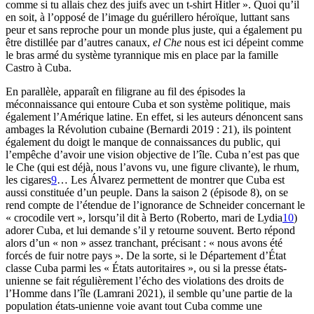
comme si tu allais chez des juifs avec un t-shirt Hitler ». Quoi qu’il
en soit, à l’opposé de l’image du guérillero héroïque, luttant sans
peur et sans reproche pour un monde plus juste, qui a également pu
être distillée par d’autres canaux,
el Che
nous est ici dépeint comme
le bras armé du système tyrannique mis en place par la famille
Castro à Cuba.
En parallèle, apparaît en filigrane au fil des épisodes la
méconnaissance qui entoure Cuba et son système politique, mais
également l’Amérique latine. En effet, si les auteurs dénoncent sans
ambages la Révolution cubaine (Bernardi 2019 : 21), ils pointent
également du doigt le manque de connaissances du public, qui
l’empêche d’avoir une vision objective de l’île. Cuba n’est pas que
le Che (qui est déjà, nous l’avons vu, une figure clivante), le rhum,
les cigares
9
… Les Álvarez permettent de montrer que Cuba est
aussi constituée d’un peuple. Dans la saison 2 (épisode 8), on se
rend compte de l’étendue de l’ignorance de Schneider concernant le
« crocodile vert », lorsqu’il dit à Berto (Roberto, mari de Lydia
10
)
adorer Cuba, et lui demande s’il y retourne souvent. Berto répond
alors d’un « non » assez tranchant, précisant : « nous avons été
forcés de fuir notre pays ». De la sorte, si le Département d’État
classe Cuba parmi les « États autoritaires », ou si la presse états-
unienne se fait régulièrement l’écho des violations des droits de
l’Homme dans l’île (Lamrani 2021), il semble qu’une partie de la
population états-unienne voie avant tout Cuba comme une