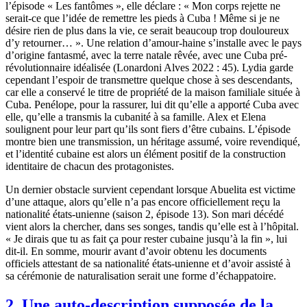
l’épisode « Les fantômes », elle déclare : « Mon corps rejette ne
serait-ce que l’idée de remettre les pieds à Cuba ! Même si je ne
désire rien de plus dans la vie, ce serait beaucoup trop douloureux
d’y retourner… ». Une relation d’amour-haine s’installe avec le pays
d’origine fantasmé, avec la terre natale rêvée, avec une Cuba pré-
révolutionnaire idéalisée (Lonardoni Alves 2022 : 45). Lydia garde
cependant l’espoir de transmettre quelque chose à ses descendants,
car elle a conservé le titre de propriété de la maison familiale située à
Cuba. Penélope, pour la rassurer, lui dit qu’elle a apporté Cuba avec
elle, qu’elle a transmis la cubanité à sa famille. Alex et Elena
soulignent pour leur part qu’ils sont fiers d’être cubains. L’épisode
montre bien une transmission, un héritage assumé, voire revendiqué,
et l’identité cubaine est alors un élément positif de la construction
identitaire de chacun des protagonistes.
Un dernier obstacle survient cependant lorsque Abuelita est victime
d’une attaque, alors qu’elle n’a pas encore officiellement reçu la
nationalité états-unienne (saison 2, épisode 13). Son mari décédé
vient alors la chercher, dans ses songes, tandis qu’elle est à l’hôpital.
« Je dirais que tu as fait ça pour rester cubaine jusqu’à la fin », lui
dit-il. En somme, mourir avant d’avoir obtenu les documents
officiels attestant de sa nationalité états-unienne et d’avoir assisté à
sa cérémonie de naturalisation serait une forme d’échappatoire.
2. Une auto-description supposée de la