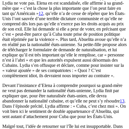
Lydia ne vote pas. Elena en est scandalisée, elle affirme à sa grand-
mère que « c’est la chose la plus importante que l’on peut faire en
tant qu’Américain »
12
, qu’elle n’a de cesse de répéter que les États-
Unis l’ont sauvée d’une terrible dictature communiste et qu’elle ne
comprend dès lors pas qu’elle n’exerce pas les droits acquis au prix
de son exil. Elle lui demande si elle a peur de voter, en précisant que
c’est « peut-être parce qu’à Cuba toute prise de position politique
était réprimée par la violence ». Plus tard, Abuelita avoue qu’elle n’a
en réalité pas la nationalité états-unienne. Sa petite-fille propose alors
de télécharger le formulaire de demande de naturalisation, et lui
explique qu’il est très important qu’elle le remplisse, car « personne
n’est à l’abri » et que les autorités expulsent aussi désormais des
Cubains. Lydia s’en offusque et déclare, comme pour insister sur la
« valeur ajoutée » de ses compatriotes : « Quoi ? C’est
complètement idiot, ils devraient nous importer au contraire ».
Devant l’insistance d’Elena à comprendre pourquoi sa grand-mère
ne veut pas demander la nationalité états-unienne, Lydia finit par
expliquer que, pour être naturalisée états-unien, elle devra
abandonner la nationalité cubaine, et qu’elle ne peut s’y résoudre
13
.
Dans l’épisode précité, Lydia affirme : « Cuba, c’est chez moi ». On
voit bien ici le sentiment de double appartenance d’Abuelita, qui
sent autant d’attachement pour Cuba que pour les États-Unis.
Malgré tout, l’idée de retourner sur l’île lui est insupportable. Dans