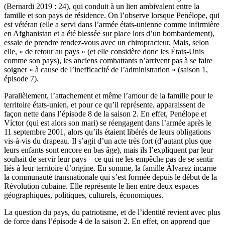
(Bernardi 2019 : 24), qui conduit à un lien ambivalent entre la
famille et son pays de résidence. On l’observe lorsque Penélope, qui
est vétéran (elle a servi dans l’armée états-unienne comme infirmière
en Afghanistan et a été blessée sur place lors d’un bombardement),
essaie de prendre rendez-vous avec un chiropracteur. Mais, selon
elle, « de retour au pays » (et elle considère donc les États-Unis
comme son pays), les anciens combattants n’arrivent pas à se faire
soigner « à cause de l’inefficacité de l’administration » (saison 1,
épisode 7).
Parallèlement, l’attachement et même l’amour de la famille pour le
territoire états-unien, et pour ce qu’il représente, apparaissent de
façon nette dans l’épisode 8 de la saison 2. En effet, Penélope et
Víctor (qui est alors son mari) se réengagent dans l’armée après le
11 septembre 2001, alors qu’ils étaient libérés de leurs obligations
vis-à-vis du drapeau. Il s’agit d’un acte très fort (d’autant plus que
leurs enfants sont encore en bas âge), mais ils l’expliquent par leur
souhait de servir leur pays – ce qui ne les empêche pas de se sentir
liés à leur territoire d’origine. En somme, la famille Álvarez incarne
la communauté transnationale qui s’est formée depuis le début de la
Révolution cubaine. Elle représente le lien entre deux espaces
géographiques, politiques, culturels, économiques.
La question du pays, du patriotisme, et de l’identité revient avec plus
de force dans l’épisode 4 de la saison 2. En effet, on apprend que