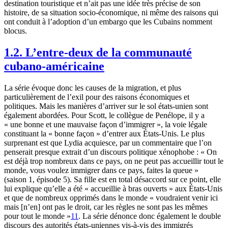
destination touristique et n’ait pas une idée très précise de son
histoire, de sa situation socio-économique, ni même des raisons qui
ont conduit à l’adoption d’un embargo que les Cubains nomment
blocus.
1.2. L’entre-deux de la communauté
cubano-américaine
La série évoque donc les causes de la migration, et plus
particulièrement de l’exil pour des raisons économiques et
politiques. Mais les manières d’arriver sur le sol états-unien sont
également abordées. Pour Scott, le collègue de Penélope, il y a
« une bonne et une mauvaise façon d’immigrer », la voie légale
constituant la « bonne façon » d’entrer aux États-Unis. Le plus
surprenant est que Lydia acquiesce, par un commentaire que l’on
penserait presque extrait d’un discours politique xénophobe : « On
est déjà trop nombreux dans ce pays, on ne peut pas accueillir tout le
monde, vous voulez immigrer dans ce pays, faites la queue »
(saison 1, épisode 5). Sa fille est en total désaccord sur ce point, elle
lui explique qu’elle a été « accueillie à bras ouverts » aux États-Unis
et que de nombreux opprimés dans le monde « voudraient venir ici
mais [n’en] ont pas le droit, car les règles ne sont pas les mêmes
pour tout le monde »
11
. La série dénonce donc également le double
discours des autorités états-uniennes vis-à-vis des immigrés