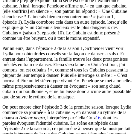
Un autre préjugé exploité par la série est celui de l’exubérance
cubaine. Ainsi, lorsque Penélope affirme qu’« en tant que cubaine,
[elle souffrira] en silence », son patron lui répond : « Une Cubaine
silencieuse ? J’aimerais bien en rencontrer une ! » (saison 1,
épisode 1). Lydia corrobore cela dans un autre épisode, lorsqu’elle
explique qu’« un Cubain silencieux est le plus dangereux des
Cubains » (saison 3, épisode 10). Le Cubain est donc présenté
comme un être bruyant, ou à tout le moins expansif.
Par ailleurs, dans l’épisode 2 de la saison 1, Schneider vient voir
Lydia pour obtenir des conseils sur la façon de danser la salsa. En
entrant dans l’appartement, la famille trouve les deux protagonistes
précités en train de danser. Elena s’exclame : « Oui c’est bon, j’ai
compris, on est cubains ! », comme si tous les Cubains passaient la
plupart de leur temps à danser. Puis elle interroge sa mère : « C’est
normal d’être un tel stéréotype vivant ? ». Penélope se met alors elle-
même progressivement à danser en évoquant « son sang chaud
cubain qui bouillonne », et ne lui laisse donc aucune autre possibilité
que de suivre le rythme de la musique.
On peut encore citer l’épisode 3 de la première saison, lorsque Lydia
commence sa journée « à la cubaine », en dansant au rythme de la
chanson
Azúcar negra
, interprétée par Celia Cruz
16
, dont les
paroles évoquent l’identité cubaine. La scène est répétée dans
l’épisode 2 de la saison 2, ce qui amène à penser que la musique fait
partie intégrante de la vie des Cubains, et peut-être plus largement