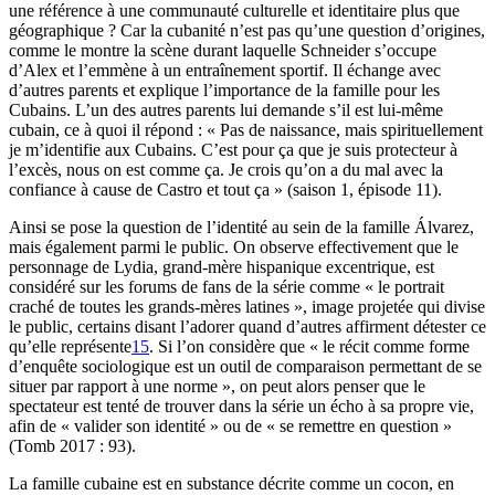
une référence à une communauté culturelle et identitaire plus que
géographique ? Car la cubanité n’est pas qu’une question d’origines,
comme le montre la scène durant laquelle Schneider s’occupe
d’Alex et l’emmène à un entraînement sportif. Il échange avec
d’autres parents et explique l’importance de la famille pour les
Cubains. L’un des autres parents lui demande s’il est lui-même
cubain, ce à quoi il répond : « Pas de naissance, mais spirituellement
je m’identifie aux Cubains. C’est pour ça que je suis protecteur à
l’excès, nous on est comme ça. Je crois qu’on a du mal avec la
confiance à cause de Castro et tout ça » (saison 1, épisode 11).
Ainsi se pose la question de l’identité au sein de la famille Álvarez,
mais également parmi le public. On observe effectivement que le
personnage de Lydia, grand-mère hispanique excentrique, est
considéré sur les forums de fans de la série comme « le portrait
craché de toutes les grands-mères latines », image projetée qui divise
le public, certains disant l’adorer quand d’autres affirment détester ce
qu’elle représente
15
. Si l’on considère que « le récit comme forme
d’enquête sociologique est un outil de comparaison permettant de se
situer par rapport à une norme », on peut alors penser que le
spectateur est tenté de trouver dans la série un écho à sa propre vie,
afin de « valider son identité » ou de « se remettre en question »
(Tomb 2017 : 93).
La famille cubaine est en substance décrite comme un cocon, en