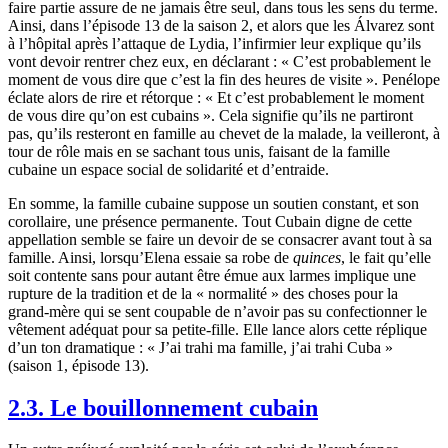
faire partie assure de ne jamais être seul, dans tous les sens du terme.
Ainsi, dans l’épisode 13 de la saison 2, et alors que les Álvarez sont
à l’hôpital après l’attaque de Lydia, l’infirmier leur explique qu’ils
vont devoir rentrer chez eux, en déclarant : « C’est probablement le
moment de vous dire que c’est la fin des heures de visite ». Penélope
éclate alors de rire et rétorque : « Et c’est probablement le moment
de vous dire qu’on est cubains ». Cela signifie qu’ils ne partiront
pas, qu’ils resteront en famille au chevet de la malade, la veilleront, à
tour de rôle mais en se sachant tous unis, faisant de la famille
cubaine un espace social de solidarité et d’entraide.
En somme, la famille cubaine suppose un soutien constant, et son
corollaire, une présence permanente. Tout Cubain digne de cette
appellation semble se faire un devoir de se consacrer avant tout à sa
famille. Ainsi, lorsqu’Elena essaie sa robe de
quinces
, le fait qu’elle
soit contente sans pour autant être émue aux larmes implique une
rupture de la tradition et de la « normalité » des choses pour la
grand-mère qui se sent coupable de n’avoir pas su confectionner le
vêtement adéquat pour sa petite-fille. Elle lance alors cette réplique
d’un ton dramatique : « J’ai trahi ma famille, j’ai trahi Cuba »
(saison 1, épisode 13).
2.3. Le bouillonnement cubain