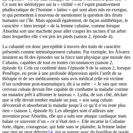
Ce sont les stéréotypes sur la « virilité » et l’esprit putativement
phallocratique de l’homme « latino » qui sont alors mis en exergue,
et qui permettent à nouveau de mentionner la question des droits
humains sur l’île. Mais apparaît également, de façon antithétique, le
caractère « bien trempé » de la femme cubaine, comme lorsque
Abuelita sort une machette pour aller couper les racines d’un arbre
dans lesquelles elle s’est pris les pieds (saison 2, épisode 4).
La cubanité est donc perceptible à travers des traits de caractère
présentés comme intrinsèquement cubains. Par exemple, les Álvarez
insistent au fil des épisodes sur la force tant physique que morale des
Cubains, capables de tout en toutes circonstances (saison 2,
épisode 6). Cela est confirmé dans l’épisode 9 de la saison 2, lorsque
Penélope, en proie à une profonde dépression après l’arrêt de sa
thérapie et de ses médicaments sans avis médical (elle est victime
d’un syndrome post-traumatique), dit à sa mère : « Je sais que mon
cerveau cubain devrait être capable de combattre la maladie comme
un matador prêt à affronter le taureau ». Lydia, de son côté, déclare
que si elle devait tomber malade un jour, « son sang cubain
dévorerait et absorberait la maladie jusqu’à ce qu’il n’en reste plus
rien » (saison 1, épisode 8). Les allergies sont d’ailleurs une
invention pour Abuelita, elle qui a subi une attaque cardiaque mais
balaie ce souvenir d’un « ce n’était rien ». Elle incarne la Cubaine
forte, digne, courageuse, qui lutte sans se plaindre, la femme latine
que rien ne peut détruire
14
, qui se soigne avec du bouillon de poule