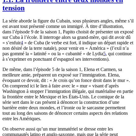
tension
La série aborde la figure du Cubain, sous plusieurs angles, même s’il
est avant tout présenté comme un immigré. À titre d’illustration,
dans l’épisode 9 de la saison 1, Papito choisit de présenter un exposé
sur Cuba à l’école. Il interroge alors sa grand-mère, qui dit avoir dû
« s’enfuir
4
» de Cuba (le verbe est fort, il indique un départ rapide et
non désiré de la terre natale), pour venir en « América » (l’exil n’a
pas gommé la « latinité » ou la « cubanité » de Lydia
5
, qui continue
à s’exprimer en ponctuant d’espagnol ses interventions).
De même, dans l’épisode 5 de la saison 1, Elena et Carmen, sa
meilleure amie, préparent un exposé sur l’immigration. Elena,
évoquant ce devoir, dit : « Je crois qu’on fonce droit dans le mur ».
On comprend ici le lien à faire avec le « mur » visant d’après
Washington à stopper l’immigration illégale, qui matérialise en partie
la frontière entre le Mexique et les États-Unis. Le comique de la
série sert dans le cas présent à dénoncer la construction d’une
barrière entre deux mondes, et l’ironie ou le sarcasme permettent
tout au long des saisons de dénoncer certains aspects des relations
entre les Amériques.
On observe aussi qu’un mur immatériel se dresse entre les
communautés latino et anglo-saxonne, mais que la série peut