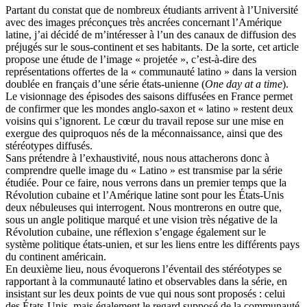
Partant du constat que de nombreux étudiants arrivent à l’Université
avec des images préconçues très ancrées concernant l’Amérique
latine, j’ai décidé de m’intéresser à l’un des canaux de diffusion des
préjugés sur le sous-continent et ses habitants. De la sorte, cet article
propose une étude de l’image « projetée », c’est-à-dire des
représentations offertes de la « communauté latino » dans la version
doublée en français d’une série états-unienne (
One day at a time
).
Le visionnage des épisodes des saisons diffusées en France permet
de confirmer que les mondes anglo-saxon et « latino » restent deux
voisins qui s’ignorent. Le cœur du travail repose sur une mise en
exergue des quiproquos nés de la méconnaissance, ainsi que des
stéréotypes diffusés.
Sans prétendre à l’exhaustivité, nous nous attacherons donc à
comprendre quelle image du « Latino » est transmise par la série
étudiée. Pour ce faire, nous verrons dans un premier temps que la
Révolution cubaine et l’Amérique latine sont pour les États-Unis
deux nébuleuses qui interrogent. Nous montrerons en outre que,
sous un angle politique marqué et une vision très négative de la
Révolution cubaine, une réflexion s’engage également sur le
système politique états-unien, et sur les liens entre les différents pays
du continent américain.
En deuxième lieu, nous évoquerons l’éventail des stéréotypes se
rapportant à la communauté latino et observables dans la série, en
insistant sur les deux points de vue qui nous sont proposés : celui
des États-Unis, mais également le regard supposé de la communauté