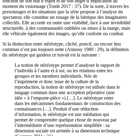
fonction de son état d’esprit et de son degré d’implication au
moment du visionnage (Tomb 2017 : 37). De la sorte, à travers les
personnages et les situations que la série propose à l’analyse du
spectateur, elle constitue un rouage de la fabrique des imaginaires
collectifs. Elle accorde en outre une visibilité, face à une invisibilité
structurelle, à des communautés oubliées ou mises à la marge, mais
elle véhicule également des images, qu’elle conforte ou combat.
Si la distinction entre stéréotype, cliché, poncif, ou encore lieu
commun n’est pas toujours nette (Amossy 1989 : 29), la définition
du stéréotype qui guidera ce travail est la suivante :
La notion de stéréotype permet d’analyser le rapport de
l’individu à l’autre et à soi, ou les relations entre les
groupes et les membres individuels. Née de
l’imprimerie et donc issue de la culture de la
reproduction, la notion de stéréotype est utilisée dans le
langage commun dans une acception péjorative (une
idée « à l’emporte-pièce ») […]. Le stéréotype entre
dans les mécanismes fondamentaux de construction des
connaissances […]. Produit d’une réduction
d’information, le stéréotype est une médiation qui
permet de comprendre quelque chose de nouveau par
l’intermédiaire d’une représentation simplifiée : sa
dimension sociale est arrimée à sa dimension technique