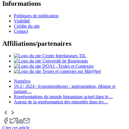
Informations
Politiques de publication
Visibilité
Crédits du site
Contact
Affiliations/partenaires
Numéros
19-2 | 2024 : Iconomorphoses : appropriation, éthique et
partage
…
Représentations du monde hispanique actuel dans le
…
Autour de la représentation des minorités dans les
…
Citer cet article