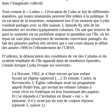
dans l’imaginaire collectif.
Tout comme le « Latino », l’évocation de Cuba se fait de différentes
manières, qui toutes néanmoins peuvent être reliées à la politique. Il
en est ainsi de la nourriture, notamment lors d’un moment que Lydia
voudrait partager avec sa fille (saison 3, épisode 8), afin de lui
transmettre ses recettes typiquement cubaines. On sait que trouver de
quoi se sustenter est un problème majeur et quotidien sur l’île, où les
repas ne sont plus synonymes de moments conviviaux partagés, du
fait des pénuries parfois très sévères qui y ont cours depuis le début
des années 1990 et l’effondrement de l’URSS.
D’ailleurs, la dénonciation des conditions de vie des Cubains et du
système totalitaire de l’île apparaît dans de nombreux épisodes,
comme lorsque Lydia évoque ses souvenirs :
La Havane, 1962, je n’étais encore qu’une enfant
fuyant un régime oppressif […]. Et ensuite, Castro, la
Revolución. L’Église catholique avait un programme
appelé Pedro Pan, qui invitait les enfants cubains à
venir vivre en Amérique en leur fournissant des papiers.
Et j’ai répondu à l’invitation en disant « oui ». Je
plaisante, il n’y avait pas du tout de coupon réponse
(épisode 5, saison 1)
.