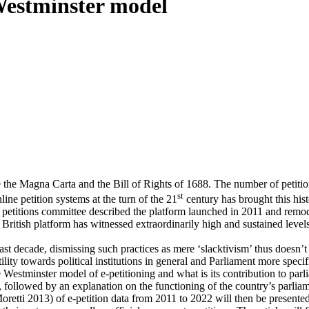
 Westminster model
e the Magna Carta and the Bill of Rights of 1688. The number of petitio
st
ne petition systems at the turn of the 21
century has brought this histo
titions committee described the platform launched in 2011 and remodell
e British platform has witnessed extraordinarily high and sustained lev
 last decade, dismissing such practices as mere ‘slacktivism’ thus doesn’
lity towards political institutions in general and Parliament more specifi
he Westminster model of e-petitioning and what is its contribution to par
, followed by an explanation on the functioning of the country’s parliam
Moretti 2013) of e-petition data from 2011 to 2022 will then be presente