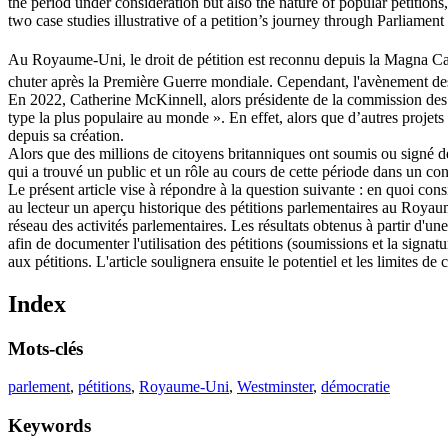
the period under consideration but also the nature of popular petitions,
two case studies illustrative of a petition’s journey through Parliamen
Au Royaume-Uni, le droit de pétition est reconnu depuis la Magna Car
chuter après la Première Guerre mondiale. Cependant, l'avènement des
En 2022, Catherine McKinnell, alors présidente de la commission des 
type la plus populaire au monde ». En effet, alors que d’autres projet
depuis sa création.
Alors que des millions de citoyens britanniques ont soumis ou signé des
qui a trouvé un public et un rôle au cours de cette période dans un conte
Le présent article vise à répondre à la question suivante : en quoi cons
au lecteur un aperçu historique des pétitions parlementaires au Royaum
réseau des activités parlementaires. Les résultats obtenus à partir d'u
afin de documenter l'utilisation des pétitions (soumissions et la signatu
aux pétitions. L'article soulignera ensuite le potentiel et les limites d
Index
Mots-clés
parlement
,
pétitions
,
Royaume-Uni
,
Westminster
,
démocratie
Keywords