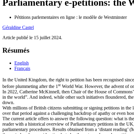
Parliamentary e-petitions: the
Pétitions parlementaires en ligne : le modèle de Westminster
Géraldine
Castel
Article publié le 15 juillet 2024.
Résumés
English
Français
In the United Kingdom, the right to petition has been recognised sinc
st
before plummeting after the 1
World War. However, the advent of onli
In 2022, Catherine McKinnell, then Chair of the House of Commons’ pe
in the world”. And indeed, while other such initiatives floundered, th
down.
With millions of British citizens submitting or signing petitions in the
over that period against a challenging backdrop of apathy or even hosti
The current article offers to answer the following question: what is t
reader with a historical overview of Parliamentary petitions in the UK
parliamentary procedures. Results obtained from a ‘distant reading’ (