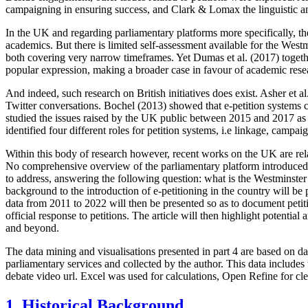
campaigning in ensuring success, and Clark & Lomax the linguistic an
In the UK and regarding parliamentary platforms more specifically, the
academics. But there is limited self-assessment available for the Wes
both covering very narrow timeframes. Yet Dumas et al. (2017) togeth
popular expression, making a broader case in favour of academic rese
And indeed, such research on British initiatives does exist. Asher e
Twitter conversations. Bochel (2013) showed that e-petition systems co
studied the issues raised by the UK public between 2015 and 2017 as w
identified four different roles for petition systems, i.e linkage, campai
Within this body of research however, recent works on the UK are rela
No comprehensive overview of the parliamentary platform introduced in
to address, answering the following question: what is the Westminster 
background to the introduction of e-petitioning in the country will be 
data from 2011 to 2022 will then be presented so as to document petiti
official response to petitions. The article will then highlight potentia
and beyond.
The data mining and visualisations presented in part 4 are based on 
parliamentary services and collected by the author. This data includes t
debate video url. Excel was used for calculations, Open Refine for cle
1. Historical Background