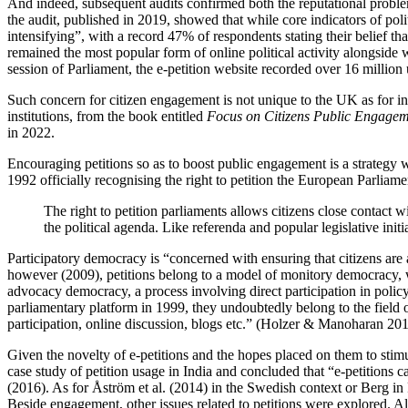
And indeed, subsequent audits confirmed both the reputational proble
the audit, published in 2019, showed that while core indicators of pol
intensifying”, with a record 47% of respondents stating their belief th
remained the most popular form of online political activity alongside
session of Parliament, the e-petition website recorded over 16 millio
Such concern for citizen engagement is not unique to the UK as for in
institutions, from the book entitled
Focus on Citizens Public Engageme
in 2022.
Encouraging petitions so as to boost public engagement is a strategy w
1992 officially recognising the right to petition the European Parliam
The right to petition parliaments allows citizens close contact wi
the political agenda. Like referenda and popular legislative initi
Participatory democracy is “concerned with ensuring that citizens are a
however (2009), petitions belong to a model of monitory democracy, w
advocacy democracy, a process involving direct participation in policy-
parliamentary platform in 1999, they undoubtedly belong to the field 
participation, online discussion, blogs etc.” (Holzer & Manoharan 201
Given the novelty of e-petitions and the hopes placed on them to stimu
case study of petition usage in India and concluded that “e-petitions c
(2016). As for Åström et al. (2014) in the Swedish context or Berg in 
Beside engagement, other issues related to petitions were explored. Al