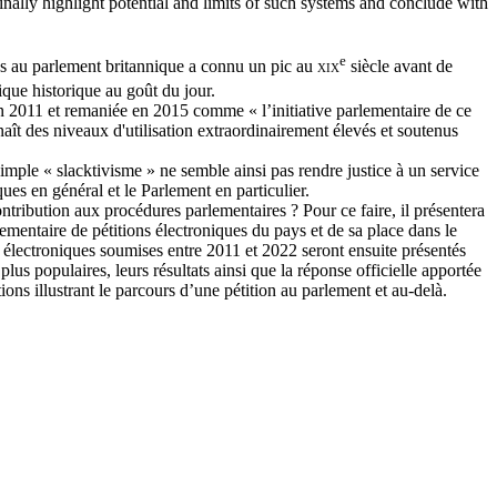
 finally highlight potential and limits of such systems and conclude with
e
es au parlement britannique a connu un pic au
xix
siècle avant de
tique historique au goût du jour.
n 2011 et remaniée en 2015 comme « l’initiative parlementaire de ce
aît des niveaux d'utilisation extraordinairement élevés et soutenus
simple « slacktivisme » ne semble ainsi pas rendre justice à un service
ques en général et le Parlement en particulier.
ontribution aux procédures parlementaires ? Pour ce faire, il présentera
mentaire de pétitions électroniques du pays et de sa place dans le
ns électroniques soumises entre 2011 et 2022 seront ensuite présentés
plus populaires, leurs résultats ainsi que la réponse officielle apportée
tions illustrant le parcours d’une pétition au parlement et au-delà.