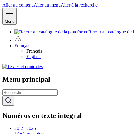
Aller au contenu
Aller au menu
Aller à la recherche
Menu
Retour au catalogue de 
Français
Français
English
Menu principal
Numéros en texte intégral
20-2 | 2025
L(es) invisible(s…