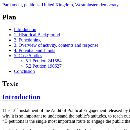
Parliament
,
petitions
,
United Kingdom
,
Westminster
,
democraty
Plan
Introduction
1. Historical Background
2. Functioning
3. Overview of activity, contents and response
4. Potential and Limits
5. Case Studies
5.1 Petition 241584
5.2 Petition 190627
Conclusion
Texte
Introduction
th
The 13
instalment of the Audit of Political Engagement released by
why it is so important to understand the public’s attitudes, to reach o
“E-petitions is the single most important route to engage the public tha