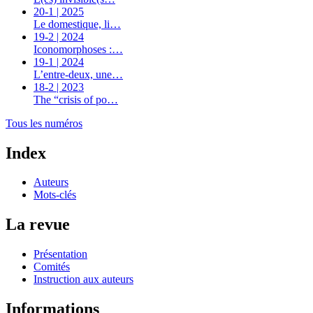
20-1 | 2025
Le domestique, li…
19-2 | 2024
Iconomorphoses :…
19-1 | 2024
L’entre-deux, une…
18-2 | 2023
The “crisis of po…
Tous les numéros
Index
Auteurs
Mots-clés
La revue
Présentation
Comités
Instruction aux auteurs
Informations