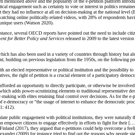
m mentioned above and the popularity of the e-petition platform introd
itical engagement such as certainty to vote or interest in politics rema
at they had no influence at all on decision-making at the national level 
 watching online politically-related videos, with 28% of respondents hav
n unique users (Watson 2020).
stance, several OECD reports have pointed out the need to include citiz
nt for Better Policy and Services
released in 2009 to the latest version 
hich has also been used in a variety of countries through history but al
ent, building on previous legislation from the 1950s, on the following pr
th an elected representative or political institution and the possibility t
atives, the right of petition is a crucial element of a participatory demo
fforded an opportunity to directly participate, or otherwise be involved
hich adds power-scrutinizing elements to traditional representative de
making with elites retaining final control over decisions. As for the e-p
of e-democracy or “the usage of internet to enhance the democratic pro
1: 412).
late public engagement with political institutions, they were naturally t
an empower citizens to engage effectively in efforts to fight for their [
Finland (2017), they argued that e-petitions could help overcome a feeli
exander (2009) for instance tried to find out the reasons why people sign