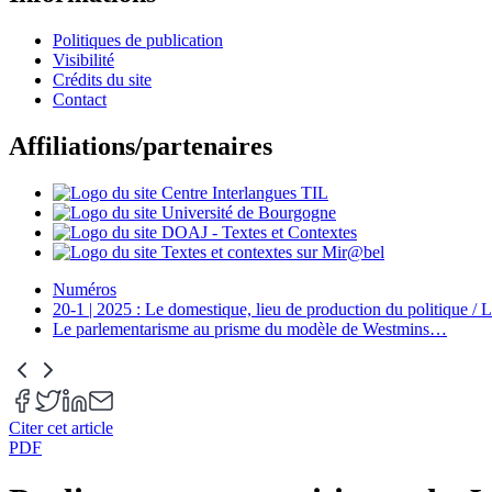
Politiques de publication
Visibilité
Crédits du site
Contact
Affiliations/partenaires
Numéros
20-1 | 2025 : Le domestique, lieu de production du politique / L
Le parlementarisme au prisme du modèle de Westmins
…
Citer cet article
PDF