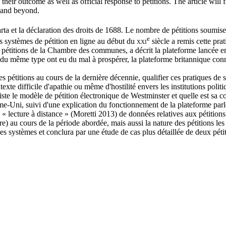
 their outcome as well as official response to petitions. The article will
t and beyond.
ta et la déclaration des droits de 1688. Le nombre de pétitions soumis
e
 systèmes de pétition en ligne au début du
xxi
siècle a remis cette pra
pétitions de la Chambre des communes, a décrit la plateforme lancée e
s du même type ont eu du mal à prospérer, la plateforme britannique conn
 pétitions au cours de la dernière décennie, qualifier ces pratiques de 
xte difficile d'apathie ou même d'hostilité envers les institutions politi
iste le modèle de pétition électronique de Westminster et quelle est sa c
e-Uni, suivi d'une explication du fonctionnement de la plateforme parle
ne « lecture à distance » (Moretti 2013) de données relatives aux pétitio
re) au cours de la période abordée, mais aussi la nature des pétitions les 
e ces systèmes et conclura par une étude de cas plus détaillée de deux péti