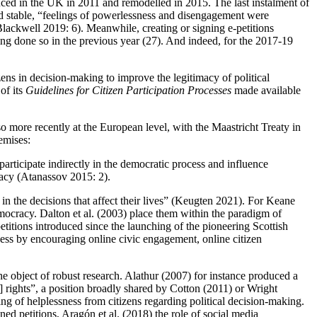
uced in the UK in 2011 and remodelled in 2015. The last instalment of
ined stable, “feelings of powerlessness and disengagement were
(Blackwell 2019: 6). Meanwhile, creating or signing e-petitions
ing done so in the previous year (27). And indeed, for the 2017-19
ens in decision-making to improve the legitimacy of political
of its
Guidelines for Citizen Participation Processes
made available
so more recently at the European level, with the Maastricht Treaty in
emises:
o participate indirectly in the democratic process and influence
cracy (Atanassov 2015: 2).
 in the decisions that affect their lives” (Keugten 2021). For Keane
mocracy. Dalton et al. (2003) place them within the paradigm of
etitions introduced since the launching of the pioneering Scottish
cess by encouraging online civic engagement, online citizen
he object of robust research. Alathur (2007) for instance produced a
…] rights”, a position broadly shared by Cotton (2011) or Wright
ng of helplessness from citizens regarding political decision-making.
ed petitions, Aragón et al. (2018) the role of social media