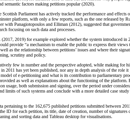
d semantic factors making petitions popular (2020).
 Scottish Parliament has actively tracked the performance and effects of
tminster platform, with only a few reports, such as the one released by 
er with Panagiotopoulos and Elliman (2012), suggested that government
arch focusing on such data and processes.
t al. (2017, 2019) for example explored whether the system introduced i
uld provide “a mechanism to enable the public to express their views to
ell as the relationship between petitions’ issues and where their sign
gning, scrutiny and policy.
tively few in number and the perspective adopted, while making for high
 2011 has yet been published, nor any in depth analysis of the role it 
model of e-petitioning and what is its contribution to parliamentary pr
provided as well as explanations about the functioning of the platform. 
on usage, both submission and signing, over the period under considerati
l and limits of such systems and conclude with a more detailed case study 
data pertaining to the 162,675 published petitions submitted between 2
he ID for each petition, its title, date of creation, number of signature
aning and sorting data and Tableau desktop for visualisations.