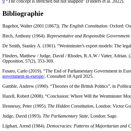
9
“The concept is stretched but not snapped” (Finders et al. 2022).
Bibliographie
Bagehot, Walter (2001 [1867]).
The English Constitution
. Oxford: Ox
Birch, Anthony (1964).
Representative and Responsible Government A
De Smith, Stanley A. (1961). “Westminster's export models: The leg
Flinders, Matthew / Judge, David / Rhodes, R.A.W / Vatter, Adrian. 
Opposition
, 57(2), 353-369.
Fusaro, Carlo (2019). “The End of Parliamentary Government in Eur
government-in-europe/
. Consulted 18 April 2025.
Gamble, Andrew (1990). “Theories of the British Politics”, in
Politica
Hazell, Robert (2008). “Conclusion: Where Will the Westminster Mode
Hennessy, Peter (1995).
The Hidden Constitution
, London: Victor Go
Judge, David (1993).
The Parliamentary State
, London: Sage.
Lijphart, Arend (1984).
Democracies: Patterns of Majoritarian and 