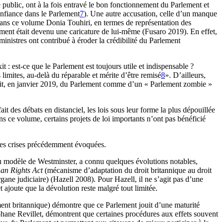
le public, ont à la fois entravé le bon fonctionnement du Parlement et
onfiance dans le Parlement
7
). Une autre accusation, celle d’un manque
 dans ce volume Donia Touhiri, en termes de représentation des
lement était devenu une caricature de lui-même (Fusaro 2019). En effet,
ministres ont contribué à éroder la crédibilité du Parlement
 est-ce que le Parlement est toujours utile et indispensable ?
 limites, au-delà du réparable et mérite d’être remisé
8
». D’ailleurs,
arlait, en janvier 2019, du Parlement comme d’un « Parlement zombie »
 des débats en distanciel, les lois sous leur forme la plus dépouillée
s ce volume, certains projets de loi importants n’ont pas bénéficié
 les crises précédemment évoquées.
 du modèle de Westminster, a connu quelques évolutions notables,
n Rights Act
(mécanisme d’adaptation du droit britannique au droit
ne judiciaire) (Hazell 2008). Pour Hazell, il ne s’agit pas d’une
 ajoute que la dévolution reste malgré tout limitée.
ment britannique) démontre que ce Parlement jouit d’une maturité
phane Revillet, démontrent que certaines procédures aux effets souvent