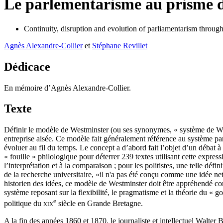
Le parlementarisme au prisme du
Continuity, disruption and evolution of parliamentarism throug
Agnès
Alexandre-Collier
et
Stéphane
Revillet
Dédicace
En mémoire d’Agnès Alexandre-Collier.
Texte
Définir le modèle de Westminster (ou ses synonymes, « système de We
entreprise aisée. Ce modèle fait généralement référence au système p
évoluer au fil du temps. Le concept a d’abord fait l’objet d’un débat à
« fouille » philologique pour déterrer 239 textes utilisant cette expres
l’interprétation et à la comparaison ; pour les politistes, une telle dé
de la recherche universitaire, «il n'a pas été conçu comme une idée nett
historien des idées, ce modèle de Westminster doit être appréhendé co
système reposant sur la flexibilité, le pragmatisme et la théorie du « 
e
politique du
xix
siècle en Grande Bretagne.
A la fin des années 1860 et 1870, le journaliste et intellectuel Walter 