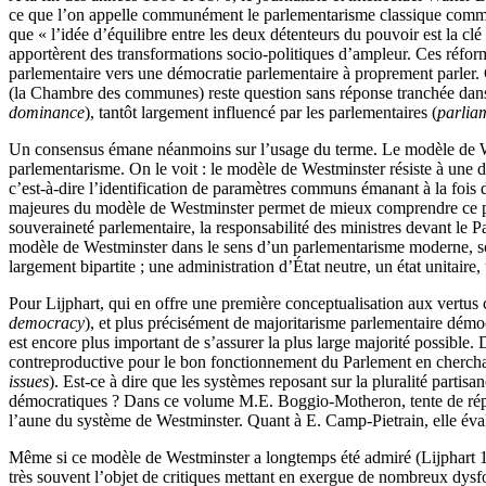
ce que l’on appelle communément le parlementarisme classique comme la 
que « l’idée d’équilibre entre les deux détenteurs du pouvoir est la 
apportèrent des transformations socio-politiques d’ampleur. Ces réforme
parlementaire vers une démocratie parlementaire à proprement parler. Ce
(la Chambre des communes) reste question sans réponse tranchée dans l’
dominance
), tantôt largement influencé par les parlementaires (
parlia
Un consensus émane néanmoins sur l’usage du terme. Le modèle de Wes
parlementarisme. On le voit : le modèle de Westminster résiste à une d
c’est-à-dire l’identification de paramètres communs émanant à la fois d’
majeures du modèle de Westminster permet de mieux comprendre ce parl
souveraineté parlementaire, la responsabilité des ministres devant le 
modèle de Westminster dans le sens d’un parlementarisme moderne, sont
largement bipartite ; une administration d’État neutre, un état unitai
Pour Lijphart, qui en offre une première conceptualisation aux vertus 
democracy
), et plus précisément de majoritarisme parlementaire démoc
est encore plus important de s’assurer la plus large majorité possible.
contreproductive pour le bon fonctionnement du Parlement en cherchan
issues
). Est-ce à dire que les systèmes reposant sur la pluralité partis
démocratiques ? Dans ce volume M.E. Boggio-Motheron, tente de répon
l’aune du système de Westminster. Quant à E. Camp-Pietrain, elle évalu
Même si ce modèle de Westminster a longtemps été admiré (Lijphart 1
très souvent l’objet de critiques mettant en exergue de nombreux dysf