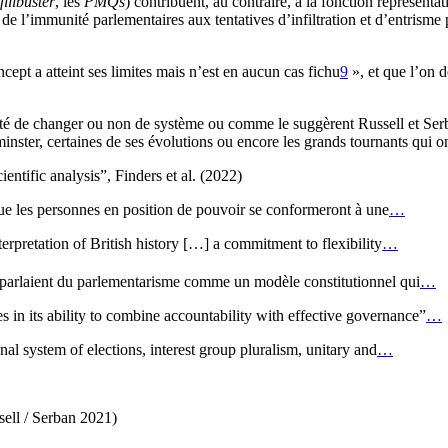
filibuster
, les
PMQs
) contribuent, au contraire, à la fonction représent
s de l’immunité parlementaires aux tentatives d’infiltration et d’entrisme
cept a atteint ses limites mais n’est en aucun cas fichu
9
», et que l’on d
ité de changer ou non de système ou comme le suggèrent Russell et Serba
nster, certaines de ses évolutions ou encore les grands tournants qui on
ientific analysis”, Finders et al. (2022)
que les personnes en position de pouvoir se conformeront à une
…
rpretation of British history […] a commitment to flexibility
…
 parlaient du parlementarisme comme un modèle constitutionnel qui
…
 in its ability to combine accountability with effective governance”
…
l system of elections, interest group pluralism, unitary and
…
sell / Serban 2021)