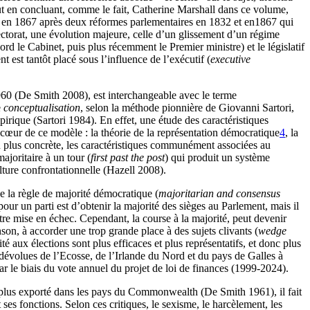
out en concluant, comme le fait, Catherine Marshall dans ce volume,
in en 1867 après deux réformes parlementaires en 1832 et en1867 qui
lectorat, une évolution majeure, celle d’un glissement d’un régime
rd le Cabinet, puis plus récemment le Premier ministre) et le législatif
est tantôt placé sous l’influence de l’exécutif (
executive
60 (De Smith 2008), est interchangeable avec le terme
e
conceptualisation
, selon la méthode pionnière de Giovanni Sartori,
pirique (Sartori 1984). En effet, une étude des caractéristiques
œur de ce modèle : la théorie de la représentation démocratique
4
, la
çon plus concrète, les caractéristiques communément associées au
joritaire à un tour (
first past the post
) qui produit un système
lture confrontationnelle (Hazell 2008).
de la règle de majorité démocratique (
majoritarian and consensus
ur un parti est d’obtenir la majorité des sièges au Parlement, mais il
être mise en échec. Cependant, la course à la majorité, peut devenir
n, à accorder une trop grande place à des sujets clivants (
wedge
é aux élections sont plus efficaces et plus représentatifs, et donc plus
volues de l’Ecosse, de l’Irlande du Nord et du pays de Galles à
ar le biais du vote annuel du projet de loi de finances (1999-2024).
plus exporté dans les pays du Commonwealth (De Smith 1961), il fait
s fonctions. Selon ces critiques, le sexisme, le harcèlement, les