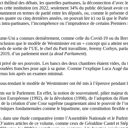
ct théâtral des débats, les querelles partisanes, la déconnection d’avec 
ans cette institution (en 2022, seulement 34% du public déclarait avoir c
, notamment en termes de parité entre les députés, ou, comme le présente
es quatre ou cinq dernières années, on pouvait lire ici ou là que le Par
ns intra-partisanes, l’incompétence ou l’imprudence de certains Premiers 
ume-Uni a connues dernièrement, comme celle du Covid-19 ou du Brexit :
onclusion que le modèle de Westminster est un « concept qui a atteint ses
ords de sortie de l’UE, le chef du Parti travailliste, Jeremy Corbyn, p
e 2019, d’un parlement mort (
a dead Parliament
).
rivé de ses pouvoirs. Les bancs des deux chambres étaient vides, du fait
s coudées franches pour agir à sa guise. Comme l’explique Luca Augé dan
evenus lois après un examen minimal.
es sous-tendant le modèle de Westminster ont été mis à l’épreuve pendant
ts sur le Parlement. En effet, la notion de souveraineté, pilier majeur
ion Européenne (1992), de la dévolution (1998), de l’adoption du
Huma
 la création d’une Cour suprême (augmentant ainsi le pouvoir de l’orga
istiques fondamentales comme le bipartisme, une constitution flexible et
e, dans une étude comparative (entre l’Assemblée Nationale et le Parle
 D’autres articles de ce volume, comme ceux de Géraldine Castel et Sté