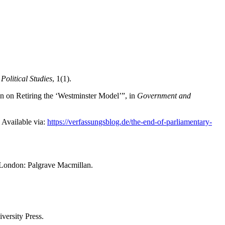
olitical Studies
, 1(1).
n on Retiring the ‘Westminster Model’”, in
Government and
Available via:
https://verfassungsblog.de/the-end-of-parliamentary-
 London: Palgrave Macmillan.
ersity Press.