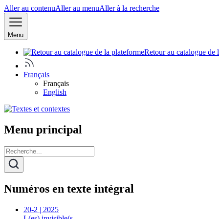
Aller au contenu
Aller au menu
Aller à la recherche
Menu
Retour au catalogue de 
Français
Français
English
Menu principal
Numéros en texte intégral
20-2 | 2025
L(es) invisible(s…