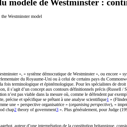
 modèle de Westminster : contin
h the Westminster model
stminster », « système démocratique de Westminster », ou encore « sy
arlementaire du Royaume-Uni ou à celui de certains pays du Commonwealt
 la fois terminologique et épistémologique. Pour les spécialistes de dro
sion, il s’agit d’un concept aux contours définitionnels précis (Russell 
finition n’est pas viable dans la mesure où, comme le défendent par exemp
e, précise et spécifique se prêtant à une analyse scientifique
1
» (Flinder
mme une « perspective organisatrice » (
organising perspective
), « impr
good chap
2
theory of government
3
». Plus généralement, pour Judge (1993
Bagehot, auteur d’une interprétation de la constitution britannique, consi