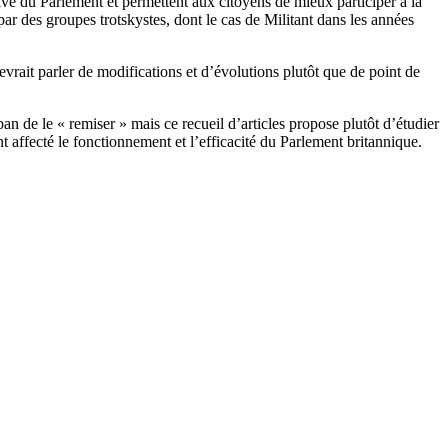
ative du Parlement et permettent aux citoyens de mieux participer à la
 par des groupes trotskystes, dont le cas de Militant dans les années
evrait parler de modifications et d’évolutions plutôt que de point de
n de le « remiser » mais ce recueil d’articles propose plutôt d’étudier
t affecté le fonctionnement et l’efficacité du Parlement britannique.