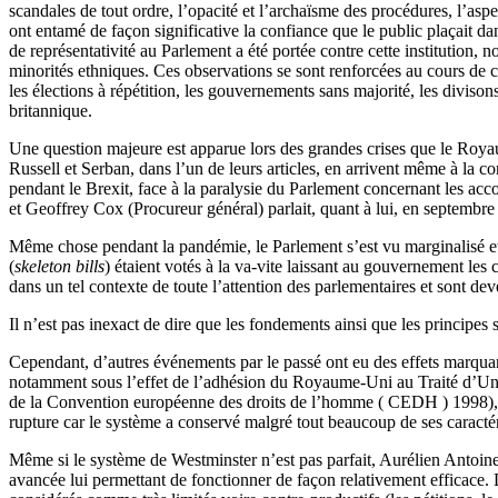
scandales de tout ordre, l’opacité et l’archaïsme des procédures, l’aspe
ont entamé de façon significative la confiance que le public plaçait d
de représentativité au Parlement a été portée contre cette institution
minorités ethniques. Ces observations se sont renforcées au cours de c
les élections à répétition, les gouvernements sans majorité, les diviso
britannique.
Une question majeure est apparue lors des grandes crises que le Roya
Russell et Serban, dans l’un de leurs articles, en arrivent même à la c
pendant le Brexit, face à la paralysie du Parlement concernant les acc
et Geoffrey Cox (Procureur général) parlait, quant à lui, en septembr
Même chose pendant la pandémie, le Parlement s’est vu marginalisé et p
(
skeleton bills
) étaient votés à la va-vite laissant au gouvernement le
dans un tel contexte de toute l’attention des parlementaires et sont d
Il n’est pas inexact de dire que les fondements ainsi que les princip
Cependant, d’autres événements par le passé ont eu des effets marquan
notamment sous l’effet de l’adhésion du Royaume-Uni au Traité d’Un
de la Convention européenne des droits de l’homme ( CEDH ) 1998), de
rupture car le système a conservé malgré tout beaucoup de ses caractér
Même si le système de Westminster n’est pas parfait, Aurélien Antoin
avancée lui permettant de fonctionner de façon relativement efficace.