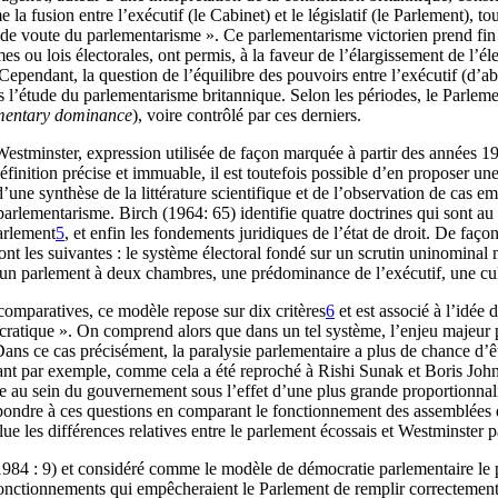
fusion entre l’exécutif (le Cabinet) et le législatif (le Parlement), t
clé de voute du parlementarisme ». Ce parlementarisme victorien prend f
s ou lois électorales, ont permis, à la faveur de l’élargissement de l’é
pendant, la question de l’équilibre des pouvoirs entre l’exécutif (d’abo
étude du parlementarisme britannique. Selon les périodes, le Parlement 
mentary dominance
), voire contrôlé par ces derniers.
tminster, expression utilisée de façon marquée à partir des années 19
éfinition précise et immuable, il est toutefois possible d’en proposer un
une synthèse de la littérature scientifique et de l’observation de cas em
ementarisme. Birch (1964: 65) identifie quatre doctrines qui sont au c
Parlement
5
, et enfin les fondements juridiques de l’état de droit. De fa
 les suivantes : le système électoral fondé sur un scrutin uninominal ma
re, un parlement à deux chambres, une prédominance de l’exécutif, une cu
comparatives, ce modèle repose sur dix critères
6
et est associé à l’idée 
ratique ». On comprend alors que dans un tel système, l’enjeu majeur po
 Dans ce cas précisément, la paralysie parlementaire a plus de chance d’
t par exemple, comme cela a été reproché à Rishi Sunak et Boris Johnso
ane au sein du gouvernement sous l’effet d’une plus grande proportionnalit
dre à ces questions en comparant le fonctionnement des assemblées dé
e les différences relatives entre le parlement écossais et Westminster p
984 : 9) et considéré comme le modèle de démocratie parlementaire le 
onctionnements qui empêcheraient le Parlement de remplir correctement se