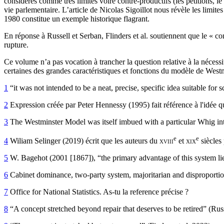
considérés comme très limités voire contre-productifs (les pétitions, le
vie parlementaire. L’article de Nicolas Sigoillot nous révèle les limite
1980 constitue un exemple historique flagrant.
En réponse à Russell et Serban, Flinders et al. soutiennent que le « con
rupture.
Ce volume n’a pas vocation à trancher la question relative à la nécess
certaines des grandes caractéristiques et fonctions du modèle de Westmi
1
“it was not intended to be a neat, precise, specific idea suitable for sc
2
Expression créée par Peter Hennessy (1995) fait référence à l'idée 
3
The Westminster Model was itself imbued with a particular Whig inte
e
e
4
Wiliam Selinger (2019) écrit que les auteurs du
xviii
et
xix
siècles
5
W. Bagehot (2001 [1867]), “the primary advantage of this system lies
6
Cabinet dominance, two-party system, majoritarian and disproportiona
7
Office for National Statistics. As-tu la reference précise ?
8
“A concept stretched beyond repair that deserves to be retired” (Rus