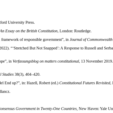
ford University Press.
n Essay on the British Constitution
, London: Routledge.
al framework of responsible government”, in
Journal of Commonwealth P
(2022). “‘Stretched But Not Snapped’: A Response to Russell and Serba
ope”, in
Verfassungsblog on matters constitutional
, 13 November 2019. 
l Studies
38(3), 404–420.
l End up?”, in: Hazell, Robert (ed.)
Constitutional Futures Revisited
,
llancz.
Consensus Government in Twenty-One Countries,
New Haven: Yale Univ