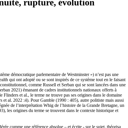
uité, rupture, évolution
stème démocratique parlementaire de Westminster ») n’est pas une
h qui ont adopté ou se sont inspirés de ce système tout en le faisant
it constitutionnel, comme Russell et Serban qui se sont lancées dans une
/ Serban 2021) émanant de cadres institutionnels nationaux offerts à
le Flinders et al., le terme ne trouve pas ses origines dans le domaine
s et al. 2022 :4). Pour Gamble (1990 : 405), autre politiste mais aussi
égnée de l’interprétation Whig de l’histoire de la Grande Bretagne, un
), les origines du terme se trouvent dans le contexte historique et
dérée comme une référence absolue – et écrite - sur le sujet, théorisa