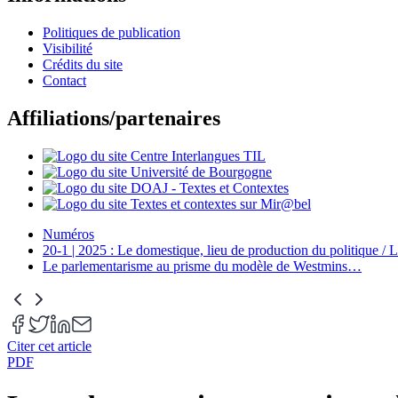
Politiques de publication
Visibilité
Crédits du site
Contact
Affiliations/partenaires
Numéros
20-1 | 2025 : Le domestique, lieu de production du politique / L
Le parlementarisme au prisme du modèle de Westmins
…
Citer cet article
PDF