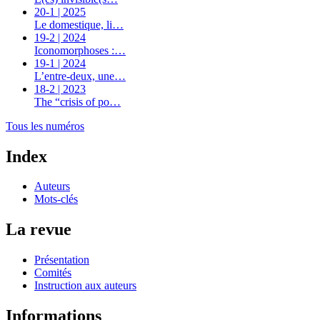
20-1 | 2025
Le domestique, li…
19-2 | 2024
Iconomorphoses :…
19-1 | 2024
L’entre-deux, une…
18-2 | 2023
The “crisis of po…
Tous les numéros
Index
Auteurs
Mots-clés
La revue
Présentation
Comités
Instruction aux auteurs
Informations