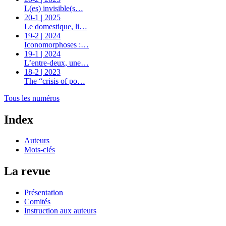
L(es) invisible(s…
20-1 | 2025
Le domestique, li…
19-2 | 2024
Iconomorphoses :…
19-1 | 2024
L’entre-deux, une…
18-2 | 2023
The “crisis of po…
Tous les numéros
Index
Auteurs
Mots-clés
La revue
Présentation
Comités
Instruction aux auteurs