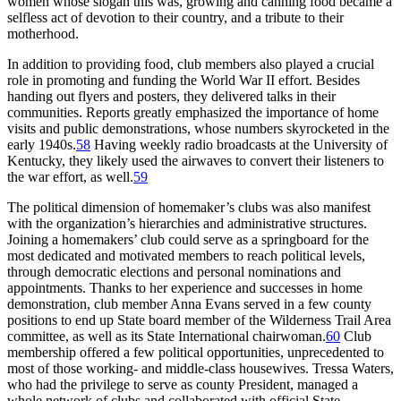
women whose slogan this was, growing and canning food became a
selfless act of devotion to their country, and a tribute to their
motherhood.
In addition to providing food, club members also played a crucial
role in promoting and funding the World War II effort. Besides
handing out flyers and posters, they delivered talks in their
communities. Reports greatly emphasized the importance of home
visits and public demonstrations, whose numbers skyrocketed in the
early 1940s.
58
Having weekly radio broadcasts at the University of
Kentucky, they likely used the airwaves to convert their listeners to
the war effort, as well.
59
The political dimension of homemaker’s clubs was also manifest
with the organization’s hierarchies and administrative structures.
Joining a homemakers’ club could serve as a springboard for the
most dedicated and motivated members to reach political levels,
through democratic elections and personal nominations and
appointments. Thanks to her experience and successes in home
demonstration, club member Anna Evans served in a few county
positions to end up State board member of the Wilderness Trail Area
committee, as well as its State International chairwoman.
60
Club
membership offered a few political opportunities, unprecedented to
most of those working- and middle-class housewives. Tressa Waters,
who had the privilege to serve as county President, managed a
whole network of clubs and collaborated with official State