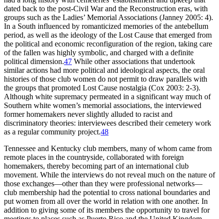
dated back to the post-Civil War and the Reconstruction eras, with
groups such as the Ladies’ Memorial Associations (Janney 2005: 4).
In a South influenced by romanticized memories of the antebellum
period, as well as the ideology of the Lost Cause that emerged from
the political and economic reconfiguration of the region, taking care
of the fallen was highly symbolic, and charged with a definite
political dimension.
47
While other associations that undertook
similar actions had more political and ideological aspects, the oral
histories of those club women do not permit to draw parallels with
the groups that promoted Lost Cause nostalgia (Cox 2003: 2-3).
Although white supremacy permeated in a significant way much of
Southern white women’s memorial associations, the interviewed
former homemakers never slightly alluded to racist and
discriminatory theories: interviewees described their cemetery work
as a regular community project.
48
Tennessee and Kentucky club members, many of whom came from
remote places in the countryside, collaborated with foreign
homemakers, thereby becoming part of an international club
movement. While the interviews do not reveal much on the nature of
those exchanges—other than they were professional networks—
club membership had the potential to cross national boundaries and
put women from all over the world in relation with one another. In
addition to giving some of its members the opportunity to travel for
meetings to places such as Puerto Rico and the United Kingdom,