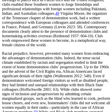
clubs enabled these Southern women to forge friendships and
professional relationships with foreign women including Pakistani,
Indian, and Australian colleagues.
49
Virginia Moore, the organizer
of the Tennessee chapter of demonstration work, had a written
correspondence with European colleagues and attended conferences
in France, Poland, and Germany (Lievin 2023: 58). Contemporary
documents clearly attest to the presence of demonstration clubs and
homemaking activities overseas (Redmond 1937: 604-10). Club
work empowered these women to become, in a metaphorical way,
female citizens of the world.
Racial prejudice, however, prevented many women from embracing
the advantages of demonstration clubs. Indeed, the tense racial
climate established by racism and segregation tended to limit the
extent of home demonstration clubs’ progressivism. Up to the 1960s
and the advent of the Civil Rights era, African Americans faced
significant denials of their rights (Wallenstein 2012: 548). Even if
demonstrators welcomed foreign visitors as well as disabled people,
they had limited and unequal relationships with their Black State
colleagues (Hoffschwelle 2001: 63). While clubs showed
some
signs of inclusion and progressivism by admitting certain
marginalized groups, such as the blind who learned to cook, perform
house chores, and even sew, homemakers’ clubs did not welcome all
women equally in their ranks—particularly in the case of African
American members.
50
White and Black club members operated