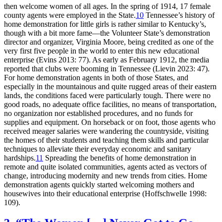
then welcome women of all ages. In the spring of 1914, 17 female
county agents were employed in the State.
10
Tennessee’s history of
home demonstration for little girls is rather similar to Kentucky’s,
though with a bit more fame—the Volunteer State’s demonstration
director and organizer, Virginia Moore, being credited as one of the
very first five people in the world to enter this new educational
enterprise (Evins 2013: 77). As early as February 1912, the media
reported that clubs were booming in Tennessee (Lievin 2023: 47).
For home demonstration agents in both of those States, and
especially in the mountainous and quite rugged areas of their eastern
lands, the conditions faced were particularly tough. There were no
good roads, no adequate office facilities, no means of transportation,
no organization nor established procedures, and no funds for
supplies and equipment. On horseback or on foot, those agents who
received meager salaries were wandering the countryside, visiting
the homes of their students and teaching them skills and particular
techniques to alleviate their everyday economic and sanitary
hardships.
11
Spreading the benefits of home demonstration in
remote and quite isolated communities, agents acted as vectors of
change, introducing modernity and new trends from cities. Home
demonstration agents quickly started welcoming mothers and
housewives into their educational enterprise (Hoffschwelle 1998:
109).