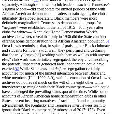
separately. Although some white club leaders—such as Tennessee’s
Virginia Moore—did collaborate for limited periods of time with
African American demonstration leaders to train agents, the clubs
ultimately developed separately. Black members were most
definitely marginalized. Tennessee’s demonstration groups for
“negroes” were established in the fall of 1915—four years after
clubs for whites—, Kentucky Home Demonstration Work’s
archives, however, reveal that only in 1936 did the State consider
offering home demonstration to its African American population.
51
Oma Lewis reminds us that, in spite of praising her Black clubmates
and students for how “awful well” they performed and declaring
that she truly “enjoy[ed] working with them as well as with anyone
else,” club work was definitely segregated, thereby circumscribing
the potential impact that gendered racial cooperation could have
exerted.
52
While State laws and
de jure
segregation certainly
accounted for much of the limited interaction between Black and
white members (Hale 1999: 8-9), with the exception of Oma Lewis,
archives do not reveal much on the will of the eight other white
interviewees to mingle with their Black counterparts—which could
have challenged the prevailing status quo of the time. While some
accounts of African American home demonstration clubs in other
States present inspiring narratives of racial uplift and community
advancement, the Kentucky and Tennessee interviewees seem to
ignore their Black counterparts (Ambrose et al 2017: 173). Even