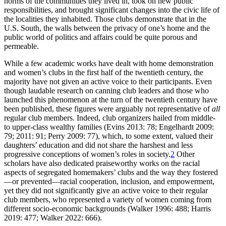
norms of the communities they lived in, took on new public
responsibilities, and brought significant changes into the civic life of
the localities they inhabited. Those clubs demonstrate that in the
U.S. South, the walls between the privacy of one’s home and the
public world of politics and affairs could be quite porous and
permeable.
While a few academic works have dealt with home demonstration
and women’s clubs in the first half of the twentieth century, the
majority have not given an active voice to their participants. Even
though laudable research on canning club leaders and those who
launched this phenomenon at the turn of the twentieth century have
been published, these figures were arguably not representative of
all
regular club members. Indeed, club organizers hailed from middle-
to upper-class wealthy families (Evins 2013: 78; Engelhardt 2009:
79; 2011: 91; Perry 2009: 77), which, to some extent, valued their
daughters’ education and did not share the harshest and less
progressive conceptions of women’s roles in society.
2
Other
scholars have also dedicated praiseworthy works on the racial
aspects of segregated homemakers’ clubs and the way they fostered
—or prevented—racial cooperation, inclusion, and empowerment,
yet they did not significantly give an active voice to their regular
club members, who represented a variety of women coming from
different socio-economic backgrounds (Walker 1996: 488; Harris
2019: 477; Walker 2022: 666).