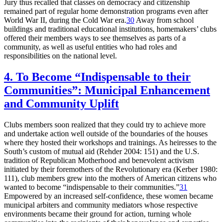
Jury thus recalled that classes on democracy and citizenship
remained part of regular home demonstration programs even after
World War II, during the Cold War era.
30
Away from school
buildings and traditional educational institutions, homemakers’ clubs
offered their members ways to see themselves as parts of a
community, as well as useful entities who had roles and
responsibilities on the national level.
4. To Become “Indispensable to their
Communities”: Municipal Enhancement
and Community Uplift
Clubs members soon realized that they could try to achieve more
and undertake action well outside of the boundaries of the houses
where they hosted their workshops and trainings. As heiresses to the
South’s custom of mutual aid (Rehder 2004: 151) and the U.S.
tradition of Republican Motherhood and benevolent activism
initiated by their foremothers of the Revolutionary era (Kerber 1980:
111), club members grew into the mothers of American citizens who
wanted to become “indispensable to their communities.”
31
Empowered by an increased self-confidence, these women became
municipal arbiters and community mediators whose respective
environments became their ground for action, turning whole