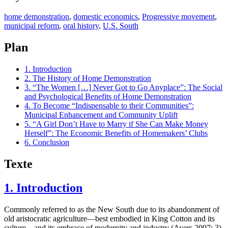
home demonstration
,
domestic economics
,
Progressive movement
,
municipal reform
,
oral history
,
U.S. South
Plan
1. Introduction
2. The History of Home Demonstration
3. “The Women […] Never Got to Go Anyplace”: The Social
and Psychological Benefits of Home Demonstration
4. To Become “Indispensable to their Communities”:
Municipal Enhancement and Community Uplift
5. “A Girl Don’t Have to Marry if She Can Make Money
Herself”: The Economic Benefits of Homemakers’ Clubs
6. Conclusion
Texte
1. Introduction
Commonly referred to as the New South due to its abandonment of
old aristocratic agriculture—best embodied in King Cotton and its
culture—and its embrace of modernity and industry (Ayers 2007: 3),