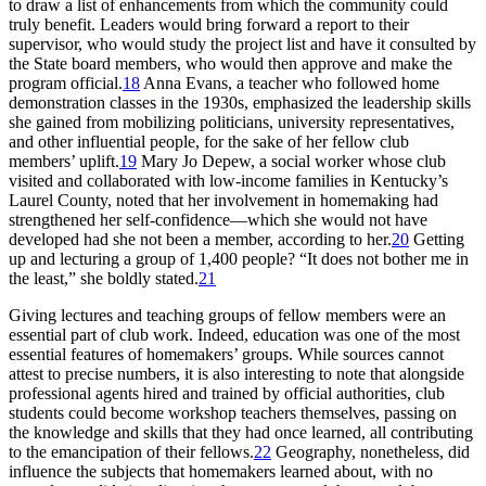
to draw a list of enhancements from which the community could
truly benefit. Leaders would bring forward a report to their
supervisor, who would study the project list and have it consulted by
the State board members, who would then approve and make the
program official.
18
Anna Evans, a teacher who followed home
demonstration classes in the 1930s, emphasized the leadership skills
she gained from mobilizing politicians, university representatives,
and other influential people, for the sake of her fellow club
members’ uplift.
19
Mary Jo Depew, a social worker whose club
visited and collaborated with low-income families in Kentucky’s
Laurel County, noted that her involvement in homemaking had
strengthened her self-confidence—which she would not have
developed had she not been a member, according to her.
20
Getting
up and lecturing a group of 1,400 people? “It does not bother me in
the least,” she boldly stated.
21
Giving lectures and teaching groups of fellow members were an
essential part of club work. Indeed, education was one of the most
essential features of homemakers’ groups. While sources cannot
attest to precise numbers, it is also interesting to note that alongside
professional agents hired and trained by official authorities, club
students could become workshop teachers themselves, passing on
the knowledge and skills that they had once learned, all contributing
to the emancipation of their fellows.
22
Geography, nonetheless, did
influence the subjects that homemakers learned about, with no