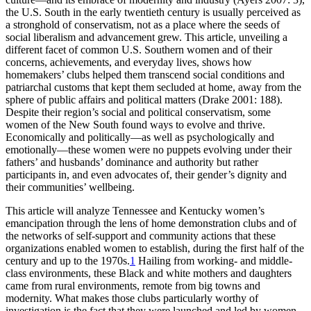
the U.S. South in the early twentieth century is usually perceived as
a stronghold of conservatism, not as a place where the seeds of
social liberalism and advancement grew. This article, unveiling a
different facet of common U.S. Southern women and of their
concerns, achievements, and everyday lives, shows how
homemakers’ clubs helped them transcend social conditions and
patriarchal customs that kept them secluded at home, away from the
sphere of public affairs and political matters (Drake 2001: 188).
Despite their region’s social and political conservatism, some
women of the New South found ways to evolve and thrive.
Economically and politically—as well as psychologically and
emotionally—these women were no puppets evolving under their
fathers’ and husbands’ dominance and authority but rather
participants in, and even advocates of, their gender’s dignity and
their communities’ wellbeing.
This article will analyze Tennessee and Kentucky women’s
emancipation through the lens of home demonstration clubs and of
the networks of self-support and community actions that these
organizations enabled women to establish, during the first half of the
century and up to the 1970s.
1
Hailing from working- and middle-
class environments, these Black and white mothers and daughters
came from rural environments, remote from big towns and
modernity. What makes those clubs particularly worthy of
investigation is the fact that they were launched and led by women,