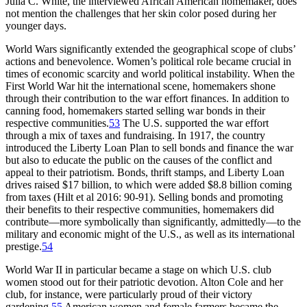
Julia C. White, the interviewed African American homemaker, does
not mention the challenges that her skin color posed during her
younger days.
World Wars significantly extended the geographical scope of clubs’
actions and benevolence. Women’s political role became crucial in
times of economic scarcity and world political instability. When the
First World War hit the international scene, homemakers shone
through their contribution to the war effort finances. In addition to
canning food, homemakers started selling war bonds in their
respective communities.
53
The U.S. supported the war effort
through a mix of taxes and fundraising. In 1917, the country
introduced the Liberty Loan Plan to sell bonds and finance the war
but also to educate the public on the causes of the conflict and
appeal to their patriotism. Bonds, thrift stamps, and Liberty Loan
drives raised $17 billion, to which were added $8.8 billion coming
from taxes (Hilt et al 2016: 90-91). Selling bonds and promoting
their benefits to their respective communities, homemakers did
contribute—more symbolically than significantly, admittedly—to the
military and economic might of the U.S., as well as its international
prestige.
54
World War II in particular became a stage on which U.S. club
women stood out for their patriotic devotion. Alton Cole and her
club, for instance, were particularly proud of their victory
gardening.
55
American women and female farmers became the