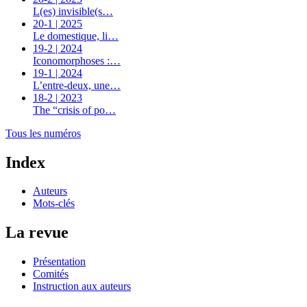
L(es) invisible(s…
20-1 | 2025
Le domestique, li…
19-2 | 2024
Iconomorphoses :…
19-1 | 2024
L’entre-deux, une…
18-2 | 2023
The “crisis of po…
Tous les numéros
Index
Auteurs
Mots-clés
La revue
Présentation
Comités
Instruction aux auteurs