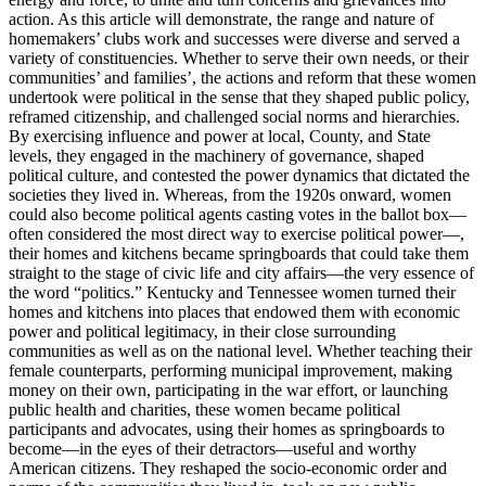
action. As this article will demonstrate, the range and nature of
homemakers’ clubs work and successes were diverse and served a
variety of constituencies. Whether to serve their own needs, or their
communities’ and families’, the actions and reform that these women
undertook were political in the sense that they shaped public policy,
reframed citizenship, and challenged social norms and hierarchies.
By exercising influence and power at local, County, and State
levels, they engaged in the machinery of governance, shaped
political culture, and contested the power dynamics that dictated the
societies they lived in. Whereas, from the 1920s onward, women
could also become political agents casting votes in the ballot box—
often considered the most direct way to exercise political power—,
their homes and kitchens became springboards that could take them
straight to the stage of civic life and city affairs—the very essence of
the word “politics.” Kentucky and Tennessee women turned their
homes and kitchens into places that endowed them with economic
power and political legitimacy, in their close surrounding
communities as well as on the national level. Whether teaching their
female counterparts, performing municipal improvement, making
money on their own, participating in the war effort, or launching
public health and charities, these women became political
participants and advocates, using their homes as springboards to
become—in the eyes of their detractors—useful and worthy
American citizens. They reshaped the socio-economic order and