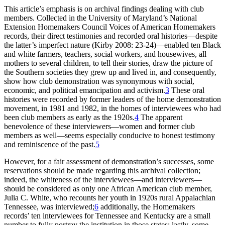
This article’s emphasis is on archival findings dealing with club
members. Collected in the University of Maryland’s National
Extension Homemakers Council Voices of American Homemakers
records, their direct testimonies and recorded oral histories—despite
the latter’s imperfect nature (Kirby 2008: 23-24)—enabled ten Black
and white farmers, teachers, social workers, and housewives, all
mothers to several children, to tell their stories, draw the picture of
the Southern societies they grew up and lived in, and consequently,
show how club demonstration was synonymous with social,
economic, and political emancipation and activism.
3
These oral
histories were recorded by former leaders of the home demonstration
movement, in 1981 and 1982, in the homes of interviewees who had
been club members as early as the 1920s.
4
The apparent
benevolence of these interviewers—women and former club
members as well—seems especially conducive to honest testimony
and reminiscence of the past.
5
However, for a fair assessment of demonstration’s successes, some
reservations should be made regarding this archival collection;
indeed, the whiteness of the interviewees—and interviewers—
should be considered as only one African American club member,
Julia C. White, who recounts her youth in 1920s rural Appalachian
Tennessee, was interviewed;
6
additionally, the Homemakers
records’ ten interviewees for Tennessee and Kentucky are a small
number to fully portray the institution in those states; lastly, some