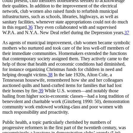
could present, club members nonetheless seemed to acknowledge
their qualities. In addition to the improvement of the electrical
network, club women also raised funds to refurbish municipal
infrastructures, such as schools, libraries, highways, as well as
sanitary facilities, whenever state appropriations could not do much
in this regard.
36
They even collaborated with and supervised
W.P.A. and N.Y.A. New Deal relief during the Depression years.
37
As agents of municipal improvement, club women became symbolic
mothers who nurtured and took care of the less well-off members of
their immediate communities. Homemakers extended the functions
that contemporary society assigned them. They actively came to the
help of those that health and economic conditions had diminished,
for instance organizing Christmas funds for children in need and
helping drought victims.
38
In the late 1920s, Alton Cole, a
Tennessean housewife, remembered how she and her colleagues
auctioned quilts and hand-crafted items for families that had lost
their homes by fire.
39
While U.S. women—and notably those
hailing from higher socio-economic classes—had a long tradition of
benevolent and charitable work (Ginzberg 1990: 50), demonstration
community work endowed working-class and poor women with
much responsibility and proactivity.
Public health, a topic particularly cherished by numbers of
progressive reformers in the first part of the twentieth century, was
unsurprisingly a keystone in demonstration clubs’ agenda (Link