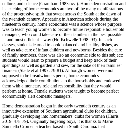
culture, and science (Grantham 1983: xvi). Home demonstration and
its teaching of home economics are two of the many manifestations
of the progressive spirit that swept across the South at the dawn of
the twentieth century. Appearing in American schools during the
nineteenth century, home economics was a science whose purpose
was to teach young women to become future responsible household
managers, who could take care of their families in the best possible
—and most efficient—way (Hoffschwelle 1998: 93). In such
classes, students learned to cook balanced and healthy dishes, as
well as take care of infant children and newborns. Besides the care
of family members, there was also an economic side to this subject:
students would learn to prepare a budget and keep track of their
spendings as well as garden and sew, for the sake of their families’
finances (Stade et al 1997: 79-81). Although women were not
supposed to be breadwinners per se, home economics
acknowledged their contributions to the households and endowed
them with a monetary role and responsibility that they would
perform at home. Female students were taught to become perfect
economically alert domestic managers.
Home demonstration began in the early twentieth century as an
innovative extension of Southern agricultural clubs for children,
gradually developing into homemakers’ clubs for women (Harris
2019: 478-79). Originally targeting boys, it is thanks to Marie
Samuella Cromer, a teacher based in South Carolina, that