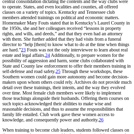
central consolidation dictating the contents and the way clubs were
to operate. States, and even localities and counties, all offered
classes on a variety of topics. Kentucky and Tennessee club
members attended trainings on political and economic matters.
Homemaker Mary Fouts stated that in Kentucky’s Laurel County in
the 1950s, she and her colleagues received “lessons in property
rights, and wills, and deeds,” and that they even had an attorney
with them. She further added that they had visits from a funeral
director to “help [them] to know what to do at the time when things
are hard.”
23
Fouts was not the only interviewee to learn about real
estate and legal affairs.
24
Additionally, to prepare women for the
possibility of aggression and harm, some clubs collaborated with
State and County law enforcement to offer their members training in
self-defense and road safety.
25
Through these workshops, these
Southern women could gain more autonomy and become decision-
makers upon whom others could rely. Archives do not provide much
detail over these trainings, their intents, and the way they evolved
over time. Most female club members were likely to implement
those teachings alongside their husbands. Offering them courses on
such topics acknowledged their abilities to make wise and
reasonable decisions, and thus to assume the responsibilities that
family life entailed. Club work gave these women access to
knowledge, and consequently power and authority.
26
When training to become club leaders, students followed classes on