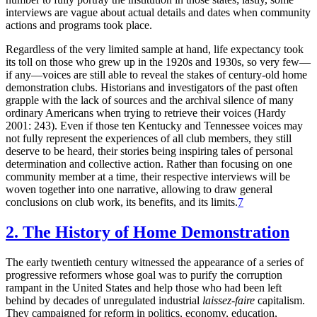
interviews are vague about actual details and dates when community
actions and programs took place.
Regardless of the very limited sample at hand, life expectancy took
its toll on those who grew up in the 1920s and 1930s, so very few—
if any—voices are still able to reveal the stakes of century-old home
demonstration clubs. Historians and investigators of the past often
grapple with the lack of sources and the archival silence of many
ordinary Americans when trying to retrieve their voices (Hardy
2001: 243). Even if those ten Kentucky and Tennessee voices may
not fully represent the experiences of all club members, they still
deserve to be heard, their stories being inspiring tales of personal
determination and collective action. Rather than focusing on one
community member at a time, their respective interviews will be
woven together into one narrative, allowing to draw general
conclusions on club work, its benefits, and its limits.
7
2. The History of Home Demonstration
The early twentieth century witnessed the appearance of a series of
progressive reformers whose goal was to purify the corruption
rampant in the United States and help those who had been left
behind by decades of unregulated industrial
laissez-faire
capitalism.
They campaigned for reform in politics, economy, education,