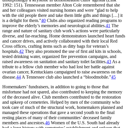
1992: 151). Tennessean member Alton Cole remembered that she
and her colleagues visited nursing homes and were “glad to help
with the old people there and take them little gifts and things […] it
is a delight for them.”
40
Clubs also organized reading programs to
improve the elderly’s memories and neurological abilities.
41
The
range and nature of sanitary club work’s actions were particularly
diverse, and far-reaching. Home demonstrators launched heart funds
and cancer drives, and actively collaborated with their local Red
Cross offices, crafting items such as ditty bags for veteran’s
hospitals.
42
They also promoted the use of first aid kits in schools,
tested drinking water, organized fire prevention campaigns, and
raised awareness on sanitation and sanitary toilet facilities.
43
As a
tribute to a fellow club member who had lost her battle against
ovarian cancer, Kentuckians campaigned to raise awareness on the
disease.
44
A Tennessee club also launched a “bloodmobile.”
45
Homemakers’ fundraisers, in addition to going to those that
misfortune had not spared, also contributed to keeping the memory
of the deceased alive. Club members contributed to the restoration
and upkeep of cemeteries. Helped by men of the community who
took care of much of the structural work, homemakers planned and
managed these operations that gave a second youth to the final
resting places of many of their communities’ deceased family
members and ancestors.
46
Women of the U.S. South had already
had a long history with cemeteries’ establishment and upkeep that