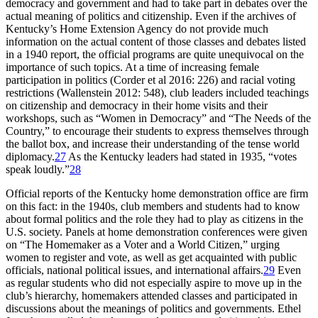
democracy and government and had to take part in debates over the
actual meaning of politics and citizenship. Even if the archives of
Kentucky’s Home Extension Agency do not provide much
information on the actual content of those classes and debates listed
in a 1940 report, the official programs are quite unequivocal on the
importance of such topics. At a time of increasing female
participation in politics (Corder et al 2016: 226) and racial voting
restrictions (Wallenstein 2012: 548), club leaders included teachings
on citizenship and democracy in their home visits and their
workshops, such as “Women in Democracy” and “The Needs of the
Country,” to encourage their students to express themselves through
the ballot box, and increase their understanding of the tense world
diplomacy.
27
As the Kentucky leaders had stated in 1935, “votes
speak loudly.”
28
Official reports of the Kentucky home demonstration office are firm
on this fact: in the 1940s, club members and students had to know
about formal politics and the role they had to play as citizens in the
U.S. society. Panels at home demonstration conferences were given
on “The Homemaker as a Voter and a World Citizen,” urging
women to register and vote, as well as get acquainted with public
officials, national political issues, and international affairs.
29
Even
as regular students who did not especially aspire to move up in the
club’s hierarchy, homemakers attended classes and participated in
discussions about the meanings of politics and governments. Ethel