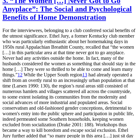
3. “The Women […] Never Got to Go
Anyplace”: The Social and Psychological
Benefits of Home Demonstration
For the interviewees, belonging to a club conferred social benefits of
the utmost significance. Ethel Jury, a former Kentucky club member
who was particularly enthusiastic about her homemaking days in
1950s rural Appalachian Breathitt County, recalled that “the women
[…] in this particular area at that time never got to go anyplace.
Never had any activities outside the home. In fact, many of the
husbands considered the women as something that should stay in the
home […] They were so thrilled to be able to come and learn many
things.”
12
While the Upper South region
13
had already operated a
shift from an overtly rural to an increasingly urban population at that
time (Larsen 1990: 130), the region’s rural areas still consisted of
numerous hamlets and villages scattered all across the countryside,
to some extent isolating its communities from the modernity and
social advances of more industrial and populated areas. Social
conservatism and old-fashioned gender conceptions, detrimental to
women's entry into the public sphere and participation in public life,
indeed permeated some Southern households, keeping women
excluded from socialization (Drake 2001: 188). Workshops thus
became a way to kill boredom and escape social exclusion. Ethel
Jury further added that “so many people in this area […] just sit day