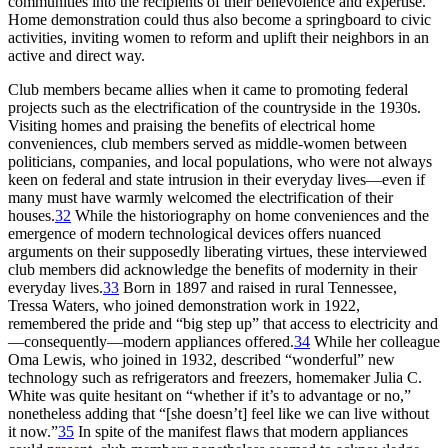
communities into the recipients of their benevolence and expertise.
Home demonstration could thus also become a springboard to civic
activities, inviting women to reform and uplift their neighbors in an
active and direct way.
Club members became allies when it came to promoting federal
projects such as the electrification of the countryside in the 1930s.
Visiting homes and praising the benefits of electrical home
conveniences, club members served as middle-women between
politicians, companies, and local populations, who were not always
keen on federal and state intrusion in their everyday lives—even if
many must have warmly welcomed the electrification of their
houses.
32
While the historiography on home conveniences and the
emergence of modern technological devices offers nuanced
arguments on their supposedly liberating virtues, these interviewed
club members did acknowledge the benefits of modernity in their
everyday lives.
33
Born in 1897 and raised in rural Tennessee,
Tressa Waters, who joined demonstration work in 1922,
remembered the pride and “big step up” that access to electricity and
—consequently—modern appliances offered.
34
While her colleague
Oma Lewis, who joined in 1932, described “wonderful” new
technology such as refrigerators and freezers, homemaker Julia C.
White was quite hesitant on “whether if it’s to advantage or no,”
nonetheless adding that “[she doesn’t] feel like we can live without
it now.”
35
In spite of the manifest flaws that modern appliances