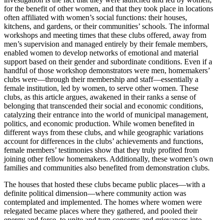
for the benefit of other women, and that they took place in locations
often affiliated with women’s social functions: their houses,
kitchens, and gardens, or their communities’ schools. The informal
workshops and meeting times that these clubs offered, away from
men’s supervision and managed entirely by their female members,
enabled women to develop networks of emotional and material
support based on their gender and subordinate conditions. Even if a
handful of those workshop demonstrators were men, homemakers’
clubs were—through their membership and staff—essentially a
female institution, led by women, to serve other women. These
clubs, as this article argues, awakened in their ranks a sense of
belonging that transcended their social and economic conditions,
catalyzing their entrance into the world of municipal management,
politics, and economic production. While women benefited in
different ways from these clubs, and while geographic variations
account for differences in the clubs’ achievements and functions,
female members’ testimonies show that they truly profited from
joining other fellow homemakers. Additionally, these women’s own
families and communities also benefited from demonstration clubs.
The houses that hosted these clubs became public places—with a
definite political dimension—where community action was
contemplated and implemented. The homes where women were
relegated became places where they gathered, and pooled their
energy and force, to unite and turn concerns and grievances into