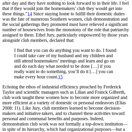
after day and they have nothing to look forward to in their life. I feel
that if they would join the homemakers’ club they would get into
these things.”
14
Since staying home to fulfill their domestic duties
was the fate of numerous Southern women, club demonstration and
the social gatherings they promoted must have relieved a significant
number of housewives from the monotony of the role that patriarchy
assigned to them. Ethel Jury, particularly empowered by those years
alongside club members, declared that:
I find that you can do anything you want to do. I found
I could take care of my husband and my children and
still attend homemakers’ meetings and learn and go on
and do each day what needed to be done […] if you
really want to do something, you’ll do it […] you can
make every hour count.
15
Echoing the ethos of industrial efficiency preached by Frederick
Taylor and scientific managers such as Lilian and Franck Gilbreth,
club work taught these women how to become more organized and
more efficient at a variety of domestic or personal endeavors (Elias
2008: 11). Like Jury, club members learned to become decision-
makers and initiative-takers, and to channel these activities toward
personal and communal benefits and purposes. Indeed,
demonstration club work was not formally a top-down institution—
in spite of its hierarchy, which had organizational purposes—but a