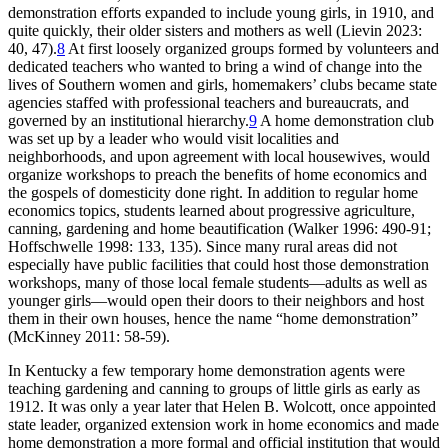
demonstration efforts expanded to include young girls, in 1910, and
quite quickly, their older sisters and mothers as well (Lievin 2023:
40, 47).
8
At first loosely organized groups formed by volunteers and
dedicated teachers who wanted to bring a wind of change into the
lives of Southern women and girls, homemakers’ clubs became state
agencies staffed with professional teachers and bureaucrats, and
governed by an institutional hierarchy.
9
A home demonstration club
was set up by a leader who would visit localities and
neighborhoods, and upon agreement with local housewives, would
organize workshops to preach the benefits of home economics and
the gospels of domesticity done right. In addition to regular home
economics topics, students learned about progressive agriculture,
canning, gardening and home beautification (Walker 1996: 490-91;
Hoffschwelle 1998: 133, 135). Since many rural areas did not
especially have public facilities that could host those demonstration
workshops, many of those local female students—adults as well as
younger girls—would open their doors to their neighbors and host
them in their own houses, hence the name “home demonstration”
(McKinney 2011: 58-59).
In Kentucky a few temporary home demonstration agents were
teaching gardening and canning to groups of little girls as early as
1912. It was only a year later that Helen B. Wolcott, once appointed
state leader, organized extension work in home economics and made
home demonstration a more formal and official institution that would