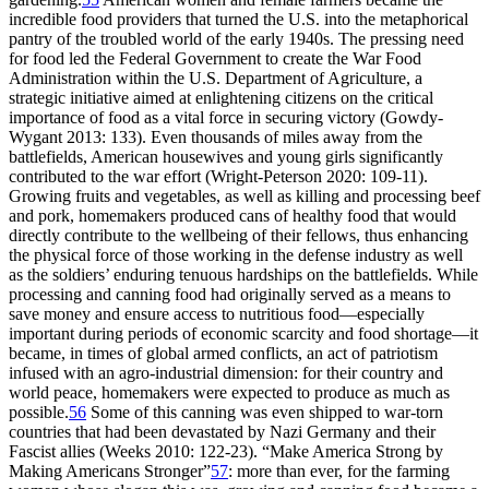
incredible food providers that turned the U.S. into the metaphorical
pantry of the troubled world of the early 1940s. The pressing need
for food led the Federal Government to create the War Food
Administration within the U.S. Department of Agriculture, a
strategic initiative aimed at enlightening citizens on the critical
importance of food as a vital force in securing victory (Gowdy-
Wygant 2013: 133). Even thousands of miles away from the
battlefields, American housewives and young girls significantly
contributed to the war effort (Wright-Peterson 2020: 109-11).
Growing fruits and vegetables, as well as killing and processing beef
and pork, homemakers produced cans of healthy food that would
directly contribute to the wellbeing of their fellows, thus enhancing
the physical force of those working in the defense industry as well
as the soldiers’ enduring tenuous hardships on the battlefields. While
processing and canning food had originally served as a means to
save money and ensure access to nutritious food—especially
important during periods of economic scarcity and food shortage—it
became, in times of global armed conflicts, an act of patriotism
infused with an agro-industrial dimension: for their country and
world peace, homemakers were expected to produce as much as
possible.
56
Some of this canning was even shipped to war-torn
countries that had been devastated by Nazi Germany and their
Fascist allies (Weeks 2010: 122-23). “Make America Strong by
Making Americans Stronger”
57
: more than ever, for the farming