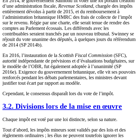
En 2014, le gouvernement Salmond fit voter une loi portant création
d’une administration fiscale,
Revenue Scotland
, chargée des impôts
entièrement dévolus à partir de 2015, et du remboursement à
l’administration britannique HMRC des frais de collecte de l’impôt
sur le revenu. Régie par une charte, elle serait tenue de rendre des
comptes au Parlement écossais. Les différends avec les
contribuables seraient tranchés par un nouveau tribunal. Swinney se
réjouit du vote unanime des députés, à quelques jours du référendum
de 2014 (SP 2014b).
En 2016, l’instauration de la
Scottish Fiscal Commission
(SFC),
autorité indépendante de prévisions et d’évaluations budgétaires, sur
le modèle de l’OBR, fut également adoptée à l’unanimité (SP
2016e). Exigence du gouvernement britannique, elle vit ses pouvoirs
renforcés pendant les débats parlementaires, les ministres devant
justifier tout écart par rapport au modèle.
Cependant, le consensus disparaît lors du vote de l’impôt.
3.2. Divisions lors de la mise en œuvre
Chaque impôt est voté par une loi distincte, selon sa nature.
Tout d’abord, les impôts mineurs sont validés par des lois et des
règlements ordinaires ; les élus ne peuvent toutefois ignorer les