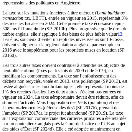
répercussions des politiques en Angleterre.
La taxe sur les mutations foncières à titre onéreux (
Land buildings
transaction tax
, LBTT), entrée en vigueur en 2015, représentait 3%
des recettes fiscales en 2024. Cette première taxe écossaise depuis
308 ans fit l’unanimité (SP, 2013b). Plus progressive que le droit de
timbre anglais, elle s’applique à des biens de plus faible valeur
13
.
Les élus, soucieux d’éviter un repli des investisseurs sur l’Écosse,
doivent s’aligner sur la réglementation anglaise, par exemple en
2016 avec le supplément pour les propriétés mises en location (SP
2016d).
Les trois autres taxes doivent contribuer à atteindre les objectifs de
neutralité carbone (fixés par les lois de 2009 et de 2019), en
modifiant les comportements. La taxe sur l’enfouissement des
déchets non recyclés, votée en 2013, sans polémique (SP 2013), est
restée alignée sur les taux britanniques ; elle représentait moins de
1% des recettes fiscales. Les deux autres n’étaient pas entrées en
vigueur en 2024. La taxe aéroportuaire devait être réduite, afin de
stimuler l’activité. Mais l’opposition des Verts (pollution) et des
Libéraux-démocrates (défense des îles) (SP 2017b), prenant de
l’ampleur (SP 2017d), le projet fut abandonné (SP 2019). La taxe
sur l’exploitation commerciale des carrières primaires a été retardée
par un contentieux anglais près la Cour de Justice de l’UE au sujet
des aides d’État (SP 2024d). Elle a été adoptée unanimement en