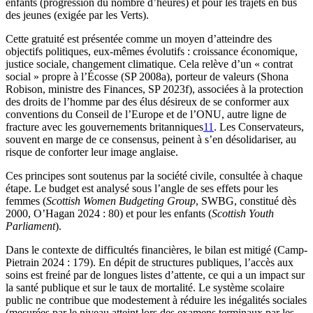
enfants (progression du nombre d’heures) et pour les trajets en bus
des jeunes (exigée par les Verts).
Cette gratuité est présentée comme un moyen d’atteindre des
objectifs politiques, eux-mêmes évolutifs : croissance économique,
justice sociale, changement climatique. Cela relève d’un « contrat
social » propre à l’Écosse (SP 2008a), porteur de valeurs (Shona
Robison, ministre des Finances, SP 2023f), associées à la protection
des droits de l’homme par des élus désireux de se conformer aux
conventions du Conseil de l’Europe et de l’ONU, autre ligne de
fracture avec les gouvernements britanniques
11
. Les Conservateurs,
souvent en marge de ce consensus, peinent à s’en désolidariser, au
risque de conforter leur image anglaise.
Ces principes sont soutenus par la société civile, consultée à chaque
étape. Le budget est analysé sous l’angle de ses effets pour les
femmes (
Scottish Women Budgeting Group
, SWBG, constitué dès
2000, O’Hagan 2024 : 80) et pour les enfants (
Scottish Youth
Parliament
).
Dans le contexte de difficultés financières, le bilan est mitigé (Camp-
Pietrain 2024 : 179). En dépit de structures publiques, l’accès aux
soins est freiné par de longues listes d’attente, ce qui a un impact sur
la santé publique et sur le taux de mortalité. Le système scolaire
public ne contribue que modestement à réduire les inégalités sociales
(mesurées par le niveau atteint lors des examens terminaux par les