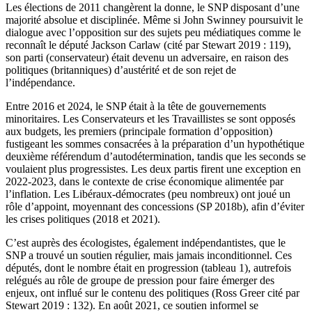
Les élections de 2011 changèrent la donne, le SNP disposant d’une
majorité absolue et disciplinée. Même si John Swinney poursuivit le
dialogue avec l’opposition sur des sujets peu médiatiques comme le
reconnaît le député Jackson Carlaw (cité par Stewart 2019 : 119),
son parti (conservateur) était devenu un adversaire, en raison des
politiques (britanniques) d’austérité et de son rejet de
l’indépendance.
Entre 2016 et 2024, le SNP était à la tête de gouvernements
minoritaires. Les Conservateurs et les Travaillistes se sont opposés
aux budgets, les premiers (principale formation d’opposition)
fustigeant les sommes consacrées à la préparation d’un hypothétique
deuxième référendum d’autodétermination, tandis que les seconds se
voulaient plus progressistes. Les deux partis firent une exception en
2022-2023, dans le contexte de crise économique alimentée par
l’inflation. Les Libéraux-démocrates (peu nombreux) ont joué un
rôle d’appoint, moyennant des concessions (SP 2018b), afin d’éviter
les crises politiques (2018 et 2021).
C’est auprès des écologistes, également indépendantistes, que le
SNP a trouvé un soutien régulier, mais jamais inconditionnel. Ces
députés, dont le nombre était en progression (tableau 1), autrefois
relégués au rôle de groupe de pression pour faire émerger des
enjeux, ont influé sur le contenu des politiques (Ross Greer cité par
Stewart 2019 : 132). En août 2021, ce soutien informel se