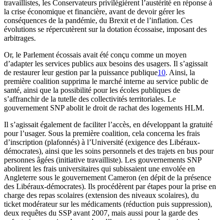
travaillistes, les Conservateurs privilégièrent l’austérité en réponse à
la crise économique et financière, avant de devoir gérer les
conséquences de la pandémie, du Brexit et de l’inflation. Ces
évolutions se répercutèrent sur la dotation écossaise, imposant des
arbitrages.
Or, le Parlement écossais avait été conçu comme un moyen
d’adapter les services publics aux besoins des usagers. Il s’agissait
de restaurer leur gestion par la puissance publique
10
. Ainsi, la
première coalition supprima le marché interne au service public de
santé, ainsi que la possibilité pour les écoles publiques de
s’affranchir de la tutelle des collectivités territoriales. Le
gouvernement SNP abolit le droit de rachat des logements HLM.
Il s’agissait également de faciliter l’accès, en développant la gratuité
pour l’usager. Sous la première coalition, cela concerna les frais
d’inscription (plafonnés) à l’Université (exigence des Libéraux-
démocrates), ainsi que les soins personnels et des trajets en bus pour
personnes âgées (initiative travailliste). Les gouvernements SNP
abolirent les frais universitaires qui subissaient une envolée en
Angleterre sous le gouvernement Cameron (en dépit de la présence
des Libéraux-démocrates). Ils procédèrent par étapes pour la prise en
charge des repas scolaires (extension des niveaux scolaires), du
ticket modérateur sur les médicaments (réduction puis suppression),
deux requêtes du SSP avant 2007, mais aussi pour la garde des