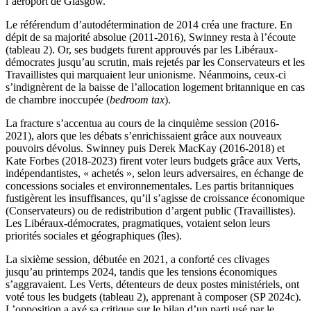
l’aéroport de Glasgow.
Le référendum d’autodétermination de 2014 créa une fracture. En
dépit de sa majorité absolue (2011-2016), Swinney resta à l’écoute
(tableau 2). Or, ses budgets furent approuvés par les Libéraux-
démocrates jusqu’au scrutin, mais rejetés par les Conservateurs et les
Travaillistes qui marquaient leur unionisme. Néanmoins, ceux-ci
s’indignèrent de la baisse de l’allocation logement britannique en cas
de chambre inoccupée (
bedroom tax
).
La fracture s’accentua au cours de la cinquième session (2016-
2021), alors que les débats s’enrichissaient grâce aux nouveaux
pouvoirs dévolus. Swinney puis Derek MacKay (2016-2018) et
Kate Forbes (2018-2023) firent voter leurs budgets grâce aux Verts,
indépendantistes, « achetés », selon leurs adversaires, en échange de
concessions sociales et environnementales. Les partis britanniques
fustigèrent les insuffisances, qu’il s’agisse de croissance économique
(Conservateurs) ou de redistribution d’argent public (Travaillistes).
Les Libéraux-démocrates, pragmatiques, votaient selon leurs
priorités sociales et géographiques (îles).
La sixième session, débutée en 2021, a conforté ces clivages
jusqu’au printemps 2024, tandis que les tensions économiques
s’aggravaient. Les Verts, détenteurs de deux postes ministériels, ont
voté tous les budgets (tableau 2), apprenant à composer (SP 2024c).
L’opposition a axé sa critique sur le bilan d’un parti usé par le