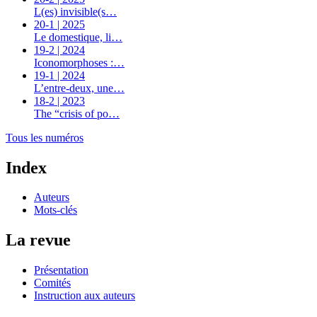
L(es) invisible(s…
20-1 | 2025
Le domestique, li…
19-2 | 2024
Iconomorphoses :…
19-1 | 2024
L’entre-deux, une…
18-2 | 2023
The “crisis of po…
Tous les numéros
Index
Auteurs
Mots-clés
La revue
Présentation
Comités
Instruction aux auteurs