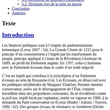
3.2. Divisions lors de la mise en œuvre
Conclusion
Annexes
Texte
Introduction
Les finances publiques sont à l’origine du parlementarisme
britannique (Leroy 2007 : 54). La Grande Charte de 1215 posa le
principe d’un consentement à l’impôt par les représentants du
peuple, principe appliqué à l’issue de la Révolution Glorieuse de
1689, au profit du Parlement anglais. En 1707, celui-ci fusionna
avec le Parlement écossais dans le cadre d’un traité négocié.
C’est un impôt qui contribua à la (re)création d’un Parlement
écossais au sein du Royaume-Uni. Les Écossais, en désaccord avec
les politiques néolibérales de Margaret Thatcher, Premier ministre
conservateur, axées sur le désengagement de l’État, votaient
travailliste dans des proportions croissantes. Ils se révoltèrent contre
la
poll tax
, impôt local par capitation, entrée en vigueur en 1989, à la
demande du Parti conservateur en Écosse (Butler / Adonis / Travers,
1994 : 62). Des groupes locaux de résistance se formèrent (Dickie