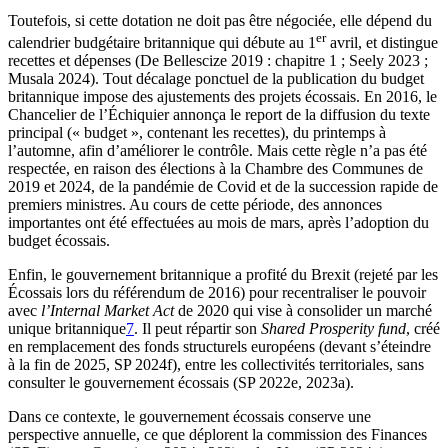
Toutefois, si cette dotation ne doit pas être négociée, elle dépend du
er
calendrier budgétaire britannique qui débute au 1
avril, et distingue
recettes et dépenses (De Bellescize 2019 : chapitre 1 ; Seely 2023 ;
Musala 2024). Tout décalage ponctuel de la publication du budget
britannique impose des ajustements des projets écossais. En 2016, le
Chancelier de l’Échiquier annonça le report de la diffusion du texte
principal (« budget », contenant les recettes), du printemps à
l’automne, afin d’améliorer le contrôle. Mais cette règle n’a pas été
respectée, en raison des élections à la Chambre des Communes de
2019 et 2024, de la pandémie de Covid et de la succession rapide de
premiers ministres. Au cours de cette période, des annonces
importantes ont été effectuées au mois de mars, après l’adoption du
budget écossais.
Enfin, le gouvernement britannique a profité du Brexit (rejeté par les
Écossais lors du référendum de 2016) pour recentraliser le pouvoir
avec
l’Internal Market Act
de 2020 qui vise à consolider un marché
unique britannique
7
. Il peut répartir son
Shared Prosperity fund
, créé
en remplacement des fonds structurels européens (devant s’éteindre
à la fin de 2025, SP 2024f), entre les collectivités territoriales, sans
consulter le gouvernement écossais (SP 2022e, 2023a).
Dans ce contexte, le gouvernement écossais conserve une
perspective annuelle, ce que déplorent la commission des Finances