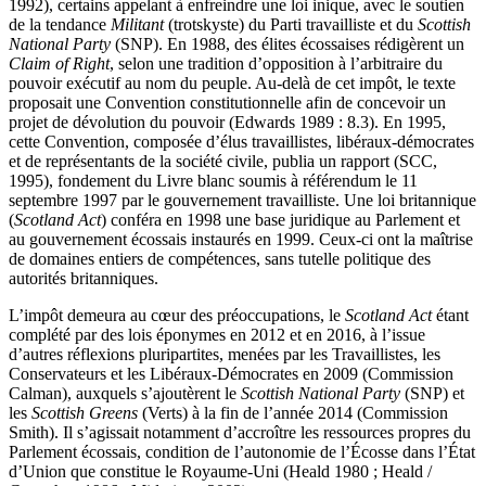
1992), certains appelant à enfreindre une loi inique, avec le soutien
de la tendance
Militant
(trotskyste) du Parti travailliste et du
Scottish
National Party
(SNP). En 1988, des élites écossaises rédigèrent un
Claim of Right
, selon une tradition d’opposition à l’arbitraire du
pouvoir exécutif au nom du peuple. Au-delà de cet impôt, le texte
proposait une Convention constitutionnelle afin de concevoir un
projet de dévolution du pouvoir (Edwards 1989 : 8.3). En 1995,
cette Convention, composée d’élus travaillistes, libéraux-démocrates
et de représentants de la société civile, publia un rapport (SCC,
1995), fondement du Livre blanc soumis à référendum le 11
septembre 1997 par le gouvernement travailliste. Une loi britannique
(
Scotland Act
) conféra en 1998 une base juridique au Parlement et
au gouvernement écossais instaurés en 1999. Ceux-ci ont la maîtrise
de domaines entiers de compétences, sans tutelle politique des
autorités britanniques.
L’impôt demeura au cœur des préoccupations, le
Scotland Act
étant
complété par des lois éponymes en 2012 et en 2016, à l’issue
d’autres réflexions pluripartites, menées par les Travaillistes, les
Conservateurs et les Libéraux-Démocrates en 2009 (Commission
Calman), auxquels s’ajoutèrent le
Scottish National Party
(SNP) et
les
Scottish Greens
(Verts) à la fin de l’année 2014 (Commission
Smith). Il s’agissait notamment d’accroître les ressources propres du
Parlement écossais, condition de l’autonomie de l’Écosse dans l’État
d’Union que constitue le Royaume-Uni (Heald 1980 ; Heald /