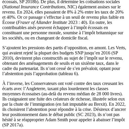
écossais, SP 2018b). De plus, il détermine les cotisations sociales
(
National Insurance Contributions
, NIC) également assises sur le
revenu. En 2024, elles passaient de 8% à 2% entre les taux de 20%
et 40%. Or ce passage s’effectue à un seuil de revenu plus faible en
Écosse (
Fraser of Allander Institute
2023 : 40). En outre, les
contribuables aisés peuvent échapper à l’impôt écossais en
constituant une personne morale, soumise à l’impôt britannique sur
les sociétés, ou en changeant de domicile fiscal.
S’ajoutent les pressions des partis d’opposition, en amont. Les Verts,
qui avaient rejeté la plupart des budgets SNP jusqu’en 2016 (SP
2010), devinrent plus constructifs au sujet de l’impôt sur le revenu,
obtenant des aménagements de seuils et un sixième taux, dans le
cadre du partenariat. Ils n’ont cessé de s’en prévaloir, optant pour
l’abstention puis l’approbation (tableau 6).
À l’inverse, les Conservateurs ont voté contre des taux creusant les
écarts avec l’Angleterre, taxant plus lourdement les classes
moyennes écossaises (au-delà du revenu médian de 28 000 livres).
Ils craignaient une fuite des créateurs de richesse, illustrée selon eux
par la chute de l’immigration (en fait imputable au Brexit). En 2022,
ils choisirent l’abstention pour répondre à la crise. Désireux d’ancrer
leur positionnement dans le débat public (SC 2023), ils n’ont pas
hésité à se réapproprier Adam Smith pour appeler à abaisser l’impôt
(SP 2017a).