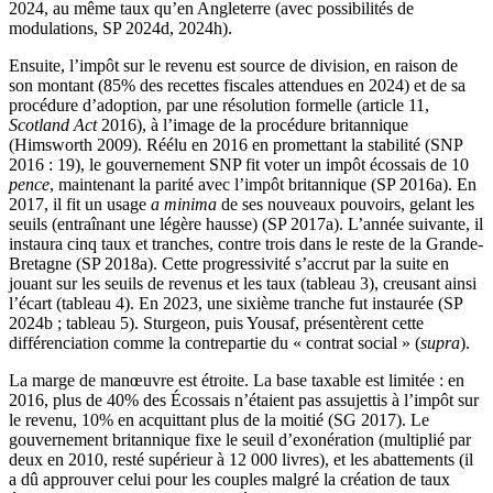
2024, au même taux qu’en Angleterre (avec possibilités de
modulations, SP 2024d, 2024h).
Ensuite, l’impôt sur le revenu est source de division, en raison de
son montant (85% des recettes fiscales attendues en 2024) et de sa
procédure d’adoption, par une résolution formelle (article 11,
Scotland Act
2016), à l’image de la procédure britannique
(Himsworth 2009). Réélu en 2016 en promettant la stabilité (SNP
2016 : 19), le gouvernement SNP fit voter un impôt écossais de 10
pence
, maintenant la parité avec l’impôt britannique (SP 2016a). En
2017, il fit un usage
a minima
de ses nouveaux pouvoirs, gelant les
seuils (entraînant une légère hausse) (SP 2017a). L’année suivante, il
instaura cinq taux et tranches, contre trois dans le reste de la Grande-
Bretagne (SP 2018a). Cette progressivité s’accrut par la suite en
jouant sur les seuils de revenus et les taux (tableau 3), creusant ainsi
l’écart (tableau 4). En 2023, une sixième tranche fut instaurée (SP
2024b ; tableau 5). Sturgeon, puis Yousaf, présentèrent cette
différenciation comme la contrepartie du « contrat social » (
supra
).
La marge de manœuvre est étroite. La base taxable est limitée : en
2016, plus de 40% des Écossais n’étaient pas assujettis à l’impôt sur
le revenu, 10% en acquittant plus de la moitié (SG 2017). Le
gouvernement britannique fixe le seuil d’exonération (multiplié par
deux en 2010, resté supérieur à 12 000 livres), et les abattements (il
a dû approuver celui pour les couples malgré la création de taux