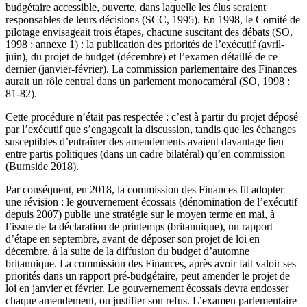
budgétaire accessible, ouverte, dans laquelle les élus seraient
responsables de leurs décisions (SCC, 1995). En 1998, le Comité de
pilotage envisageait trois étapes, chacune suscitant des débats (SO,
1998 : annexe 1) : la publication des priorités de l’exécutif (avril-
juin), du projet de budget (décembre) et l’examen détaillé de ce
dernier (janvier-février). La commission parlementaire des Finances
aurait un rôle central dans un parlement monocaméral (SO, 1998 :
81-82).
Cette procédure n’était pas respectée : c’est à partir du projet déposé
par l’exécutif que s’engageait la discussion, tandis que les échanges
susceptibles d’entraîner des amendements avaient davantage lieu
entre partis politiques (dans un cadre bilatéral) qu’en commission
(Burnside 2018).
Par conséquent, en 2018, la commission des Finances fit adopter
une révision : le gouvernement écossais (dénomination de l’exécutif
depuis 2007) publie une stratégie sur le moyen terme en mai, à
l’issue de la déclaration de printemps (britannique), un rapport
d’étape en septembre, avant de déposer son projet de loi en
décembre, à la suite de la diffusion du budget d’automne
britannique. La commission des Finances, après avoir fait valoir ses
priorités dans un rapport pré-budgétaire, peut amender le projet de
loi en janvier et février. Le gouvernement écossais devra endosser
chaque amendement, ou justifier son refus. L’examen parlementaire