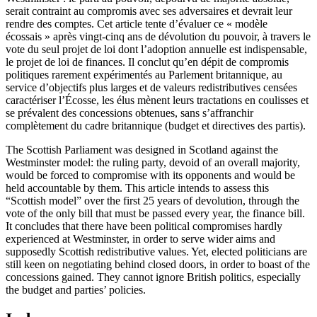
serait contraint au compromis avec ses adversaires et devrait leur
rendre des comptes. Cet article tente d’évaluer ce « modèle
écossais » après vingt-cinq ans de dévolution du pouvoir, à travers le
vote du seul projet de loi dont l’adoption annuelle est indispensable,
le projet de loi de finances. Il conclut qu’en dépit de compromis
politiques rarement expérimentés au Parlement britannique, au
service d’objectifs plus larges et de valeurs redistributives censées
caractériser l’Écosse, les élus mènent leurs tractations en coulisses et
se prévalent des concessions obtenues, sans s’affranchir
complètement du cadre britannique (budget et directives des partis).
The Scottish Parliament was designed in Scotland against the
Westminster model: the ruling party, devoid of an overall majority,
would be forced to compromise with its opponents and would be
held accountable by them. This article intends to assess this
“Scottish model” over the first 25 years of devolution, through the
vote of the only bill that must be passed every year, the finance bill.
It concludes that there have been political compromises hardly
experienced at Westminster, in order to serve wider aims and
supposedly Scottish redistributive values. Yet, elected politicians are
still keen on negotiating behind closed doors, in order to boast of the
concessions gained. They cannot ignore British politics, especially
the budget and parties’ policies.