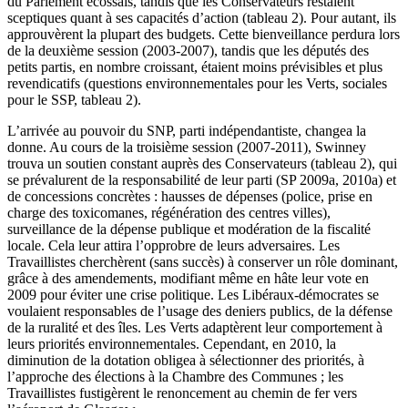
du Parlement écossais, tandis que les Conservateurs restaient
sceptiques quant à ses capacités d’action (tableau 2). Pour autant, ils
approuvèrent la plupart des budgets. Cette bienveillance perdura lors
de la deuxième session (2003-2007), tandis que les députés des
petits partis, en nombre croissant, étaient moins prévisibles et plus
revendicatifs (questions environnementales pour les Verts, sociales
pour le SSP, tableau 2).
L’arrivée au pouvoir du SNP, parti indépendantiste, changea la
donne. Au cours de la troisième session (2007-2011), Swinney
trouva un soutien constant auprès des Conservateurs (tableau 2), qui
se prévalurent de la responsabilité de leur parti (SP 2009a, 2010a) et
de concessions concrètes : hausses de dépenses (police, prise en
charge des toxicomanes, régénération des centres villes),
surveillance de la dépense publique et modération de la fiscalité
locale. Cela leur attira l’opprobre de leurs adversaires. Les
Travaillistes cherchèrent (sans succès) à conserver un rôle dominant,
grâce à des amendements, modifiant même en hâte leur vote en
2009 pour éviter une crise politique. Les Libéraux-démocrates se
voulaient responsables de l’usage des deniers publics, de la défense
de la ruralité et des îles. Les Verts adaptèrent leur comportement à
leurs priorités environnementales. Cependant, en 2010, la
diminution de la dotation obligea à sélectionner des priorités, à
l’approche des élections à la Chambre des Communes ; les
Travaillistes fustigèrent le renoncement au chemin de fer vers