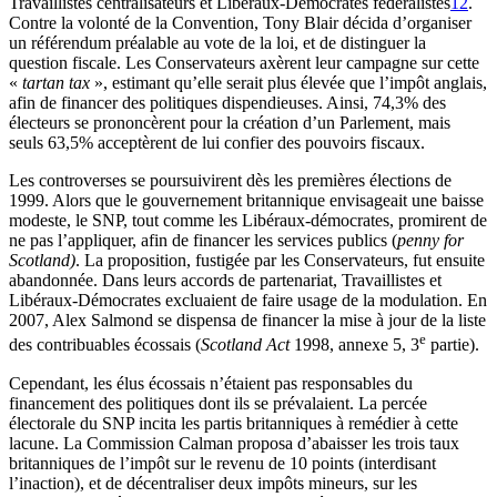
Travaillistes centralisateurs et Libéraux-Démocrates fédéralistes
12
.
Contre la volonté de la Convention, Tony Blair décida d’organiser
un référendum préalable au vote de la loi, et de distinguer la
question fiscale. Les Conservateurs axèrent leur campagne sur cette
«
tartan tax
», estimant qu’elle serait plus élevée que l’impôt anglais,
afin de financer des politiques dispendieuses. Ainsi, 74,3% des
électeurs se prononcèrent pour la création d’un Parlement, mais
seuls 63,5% acceptèrent de lui confier des pouvoirs fiscaux.
Les controverses se poursuivirent dès les premières élections de
1999. Alors que le gouvernement britannique envisageait une baisse
modeste, le SNP, tout comme les Libéraux-démocrates, promirent de
ne pas l’appliquer, afin de financer les services publics (
penny for
Scotland)
. La proposition, fustigée par les Conservateurs, fut ensuite
abandonnée. Dans leurs accords de partenariat, Travaillistes et
Libéraux-Démocrates excluaient de faire usage de la modulation. En
2007, Alex Salmond se dispensa de financer la mise à jour de la liste
e
des contribuables écossais (
Scotland Act
1998, annexe 5, 3
partie).
Cependant, les élus écossais n’étaient pas responsables du
financement des politiques dont ils se prévalaient. La percée
électorale du SNP incita les partis britanniques à remédier à cette
lacune. La Commission Calman proposa d’abaisser les trois taux
britanniques de l’impôt sur le revenu de 10 points (interdisant
l’inaction), et de décentraliser deux impôts mineurs, sur les