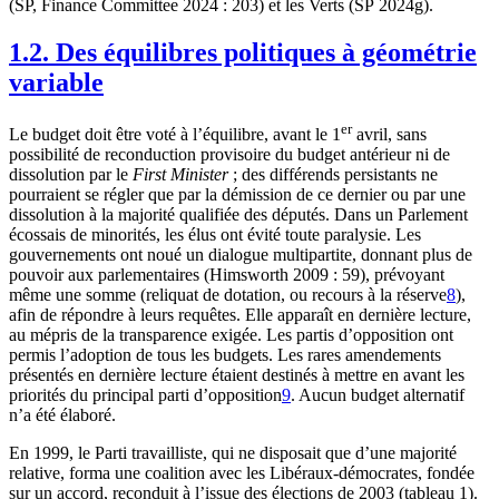
(SP, Finance Committee 2024 : 203) et les Verts (SP 2024g).
1.2. Des équilibres politiques à géométrie
variable
er
Le budget doit être voté à l’équilibre, avant le 1
avril, sans
possibilité de reconduction provisoire du budget antérieur ni de
dissolution par le
First Minister
; des différends persistants ne
pourraient se régler que par la démission de ce dernier ou par une
dissolution à la majorité qualifiée des députés. Dans un Parlement
écossais de minorités, les élus ont évité toute paralysie. Les
gouvernements ont noué un dialogue multipartite, donnant plus de
pouvoir aux parlementaires (Himsworth 2009 : 59), prévoyant
même une somme (reliquat de dotation, ou recours à la réserve
8
),
afin de répondre à leurs requêtes. Elle apparaît en dernière lecture,
au mépris de la transparence exigée. Les partis d’opposition ont
permis l’adoption de tous les budgets. Les rares amendements
présentés en dernière lecture étaient destinés à mettre en avant les
priorités du principal parti d’opposition
9
. Aucun budget alternatif
n’a été élaboré.
En 1999, le Parti travailliste, qui ne disposait que d’une majorité
relative, forma une coalition avec les Libéraux-démocrates, fondée
sur un accord, reconduit à l’issue des élections de 2003 (tableau 1).