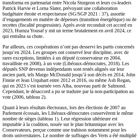
transforma en partenariat entre Nicola Sturgeon et leurs co-leaders
Patrick Harvie et Lorna Slater, prévoyant une collaboration
budgétaire étroite et respectueuse (SG/SGP 2021 : 37), assortie
d’engagements en matière de dépenses (transition énergétique) ou de
recettes (fiscalité progressiste). Après avoir reconduit cet accord en
2023, Humza Yousaf y mit un terme brutalement en avril 2024, ce
qui entraîna sa chute.
Par ailleurs, ces coopérations n’ont pas desservi les partis concernés
jusqu’en 2024. Les groupes ont conservé leur discipline, avec de
rares exceptions, limitées à un député (conservateur en 2004,
travailliste en 2008), à un vote (Libéraux-démocrates, 2018). Les
députés SNP devenus indépendants sont restés alignés sur leur
ancien parti, tels Margo McDonald jusqu’à son décès en 2014, John
Finnie et Jean Urquhart entre 2012 et 2016, ou même Ash Regan,
qui en 2023 s’est tournée vers Alba, nouveau parti de Salmond.
Cependant, le désaccord a pu se traduire par la non-participation au
vote (2006, tableau 2).
Quant à leurs résultats électoraux, lors des élections de 2007 au
Parlement écossais, les Libéraux-démocrates conservèrent le même
nombre de sièges (tableau 1). Leur régression ultérieure est
imputable à la coalition, nouée sur le plan britannique avec les
Conservateurs, perçue comme une trahison notamment pour les
droits universitaires. Le nombre de suffrages des Verts a été multiplié