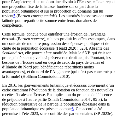
pour l’Angleterre, dans un domaine dévolu à l’Écosse, celle-ci reçoit
une proportion fixe de la hausse, fondée sur sa part dans la
population britannique et sur la proportion du domaine qui lui
revient
5
(
Barnett consequentials
). Les autorités écossaises ont toute
latitude pour répartir cette somme entre leurs domaines de
compétence.
Cette formule, conçue pour entraîner une érosion de l’avantage
écossais (
Barnett squeeze
), n’a pas produit les effets escomptés, dans
un contexte de moindre progression des dépenses publiques et de
chute de la population écossaise (Heald 2020 : 523). Absente des
Scotland Act
, elle pourrait être modifiée. Mais le SNP, qui était son
principal détracteur, veille à préserver ce droit acquis. Pourtant, les
besoins de l’Écosse sont en-deçà de ceux du pays de Galles et
d’Irlande du Nord (qui bénéficient de répartitions moins
avantageuses), et du nord de l’Angleterre (qui n’est pas concerné par
la formule) (Holtham Commission 2010).
En 2016, les gouvernements britannique et écossais convinrent d’un
cadre encadrant l’évolution de la dotation en fonction des nouvelles
recettes fiscales en Écosse. En application du principe de l’absence
de préjudice à l’autre partie (Smith Commission 2014 : 95-3), la
réduction progressive de la part de la population écossaise dans la
population britannique est prise en compte
6
. Cet accord a été
pérennisé à l’été 2023, sans contrôle des parlementaires (SP 2023e).