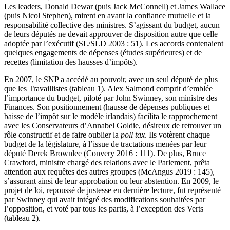
Les leaders, Donald Dewar (puis Jack McConnell) et James Wallace
(puis Nicol Stephen), mirent en avant la confiance mutuelle et la
responsabilité collective des ministres. S’agissant du budget, aucun
de leurs députés ne devait approuver de disposition autre que celle
adoptée par l’exécutif (SL/SLD 2003 : 51). Les accords contenaient
quelques engagements de dépenses (études supérieures) et de
recettes (limitation des hausses d’impôts).
En 2007, le SNP a accédé au pouvoir, avec un seul député de plus
que les Travaillistes (tableau 1). Alex Salmond comprit d’emblée
l’importance du budget, piloté par John Swinney, son ministre des
Finances. Son positionnement (hausse de dépenses publiques et
baisse de l’impôt sur le modèle irlandais) facilita le rapprochement
avec les Conservateurs d’Annabel Goldie, désireux de retrouver un
rôle constructif et de faire oublier la
poll tax
. Ils votèrent chaque
budget de la législature, à l’issue de tractations menées par leur
député Derek Brownlee (Convery 2016 : 111). De plus, Bruce
Crawford, ministre chargé des relations avec le Parlement, prêta
attention aux requêtes des autres groupes (McAngus 2019 : 145),
s’assurant ainsi de leur approbation ou leur abstention. En 2009, le
projet de loi, repoussé de justesse en dernière lecture, fut représenté
par Swinney qui avait intégré des modifications souhaitées par
l’opposition, et voté par tous les partis, à l’exception des Verts
(tableau 2).