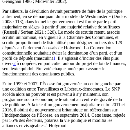
Geaughan 1986 ; Midwinter 2002).
Par ailleurs, la dévolution devrait permettre de faire de la politique
autrement, en se démarquant du « modèle de Westminster » (Duclos
2008 : 113), dans lequel le gouvernement est formé par le parti
majoritaire en sièges, à partir d’une majorité relative de suffrages
(Russell / Serban 2021 : 320). Le mode de scrutin retenu associe
scrutin uninominal, en vigueur à la Chambre des Communes, et
scrutin proportionnel de liste utilisé pour désigner un tiers des 129
députés au Parlement écossais de Holyrood. La Convention
constitutionnelle souhaitait éviter la domination d’un parti, et d’un
profil de députés (masculin)
1
. Il s’agissait d’inciter des élus plus
divers
2
à coopérer, en particulier autour du projet de loi de finances,
seul texte qui doit être voté chaque année pour assurer le
fonctionnement des organismes publics.
Entre 1999 et 2007, l’Écosse fut gouvernée au centre gauche par
une coalition entre Travaillistes et Libéraux-démocrates. Le SNP
accéda alors au pouvoir et est parvenu à s’y maintenir, son
programme socio-économique le situant au centre de gravité de la
vie politique. À la tête d’un gouvernement majoritaire entre 2011 et
2016, il obtint du gouvernement britannique un référendum sur
l’indépendance de l’Écosse, en septembre 2014. Cette issue, rejetée
par 55% des électeurs, polarisa la vie politique et modifia les
alliances envisageables à Holyrood.