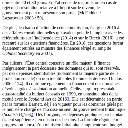
dure entre 20 et 30 jours. En l’absence de majorité, ou en cas de
rejet de la résolution relative à l’impôt sur le revenu, le
gouvernement peut représenter son projet (McFadden /
Lazarowicz 2003 : 59).
De plus, le champ d’action de cette commission, élargi en 2016 à
des affaires constitutionnelles qui avaient pris de l’ampleur avec les
référendums sur l’indépendance (2014) et sur le Brexit (2016), a été
recentré sur les questions financières. En 2018, ces questions furent
également retirées au ministre des Finances (érigé au rang de
Cabinet Secretary
en 2007).
Par ailleurs, l’État central conserve un rôle majeur. Il finance
intégralement la part écossaise des domaines qui lui sont réservés,
par des dépenses identifiables (notamment la majeure partie de la
protection sociale) ou non identifiables (comme la défense, Duclos
2006 : 124). Il contribue également au financement des domaines
dévolus, grâce à sa dotation annuelle. Celle-ci, qui représentait la
quasi-totalité du budget écossais en 1999, en constitue plus de la
moitié avec le
Scotland Act
de 2016
3
. Elle est déterminée en partie
par la formule Barnett, déjà en vigueur pour les domaines gérés par
le ministère chargé de l’Écosse au sein du gouvernement britannique
(
Scottish Office)
4
. Dès l’origine, les dépenses publiques par habitant
étaient supérieures, en raison des besoins. La formule régule leur
progression : lorsqu’un ministère britannique augmente son budget