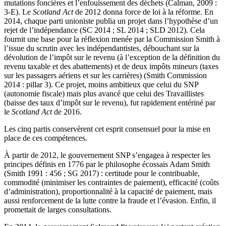
mutations foncières et l’enfouissement des déchets (Calman, 2009 :
3-E). Le
Scotland Act
de 2012 donna force de loi à la réforme. En
2014, chaque parti unioniste publia un projet dans l’hypothèse d’un
rejet de l’indépendance (SC 2014 ; SL 2014 ; SLD 2012). Cela
fournit une base pour la réflexion menée par la Commission Smith à
l’issue du scrutin avec les indépendantistes, débouchant sur la
dévolution de l’impôt sur le revenu (à l’exception de la définition du
revenu taxable et des abattements) et de deux impôts mineurs (taxes
sur les passagers aériens et sur les carrières) (Smith Commission
2014 : pillar 3). Ce projet, moins ambitieux que celui du SNP
(autonomie fiscale) mais plus avancé que celui des Travaillistes
(baisse des taux d’impôt sur le revenu), fut rapidement entériné par
le
Scotland Act
de 2016.
Les cinq partis conservèrent cet esprit consensuel pour la mise en
place de ces compétences.
À partir de 2012, le gouvernement SNP s’engagea à respecter les
principes définis en 1776 par le philosophe écossais Adam Smith
(Smith 1991 : 456 ; SG 2017) : certitude pour le contribuable,
commodité (minimiser les contraintes de paiement), efficacité (coûts
d’administration), proportionnalité à la capacité de paiement, mais
aussi renforcement de la lutte contre la fraude et l’évasion. Enfin, il
promettait de larges consultations.