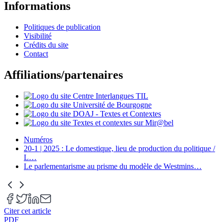
Informations
Politiques de publication
Visibilité
Crédits du site
Contact
Affiliations/partenaires
Numéros
20-1 | 2025 : Le domestique, lieu de production du politique /
L
…
Le parlementarisme au prisme du modèle de Westmins
…
Citer cet article
PDF