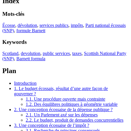
Index
Mots-clés
Écosse
,
dévolution
,
services publics
,
impôts
,
Parti national écossais
(SNP)
,
formule Barnett
Keywords
Scotland
,
devolution
,
public services
,
taxes
,
Scottish National Party
(SNP)
,
Barnett formula
Plan
Introduction
1. Le budget écossais, résultat d’une autre façon de
gouverner ?
1.1. Une procédure ouverte mais contrainte
1.2. Des équilibres politiques à géométrie variable
2. Une conception écossaise de la dépense publique ?
2.1. Un Parlement axé sur les dépenses
2.2. Le budget, produit de demandes concurrentielles
3. Une conception écossaise de l’impôt ?
3.1. Recherche de principes consensuels