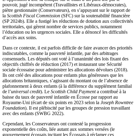
pouvoir, jugé incompétent (Travaillistes et Libéraux-démocrates),
piètre gestionnaire (Conservateurs), en s’appuyant sur le rapport de
la
Scottish Fiscal Commission
(SFC) sur la soutenabilité financière
(SP 2024b). Elle a fustigé les réductions de dotation aux collectivités
territoriales, qui gèrent nombre de services publics, notamment
l’éducation ou les urgences sociales. Elle a dénoncé les difficultés
d’accès aux soins.
Dans ce contexte, il est parfois difficile de faire avancer des priorités
indiscutables, comme la pauvreté infantile, par des arbitrages
consensuels. Les députés ont voté à l’unanimité des lois fixant des
objectifs chiffrés de réduction (2017) et instaurant une Sécurité
sociale écossaise pour administrer les allocations dévolues (2018).
Ils ont créé des allocations pour enfants plus généreuses que les
allocations britanniques, s’agissant du montant ou de l’absence de
plafonnement à deux enfants (à la différence du supplément familial
de l’
universal credit
). Le
Scottish Child Payment
a contribué à la
baisse du taux de pauvreté infantile en Écosse par rapport au
Royaume-Uni (écart de six points en 2023 selon la
Joseph Rowntree
Foundation
). Il est plébiscité par les groupes de pression travaillant
avec des enfants (SWBG 2022).
Cependant, les Conservateurs ont contesté la progression
exponentielle des coûts, liée autant aux sommes versées (le
gouvernement écossais incitant les Écossais à réclamer ces