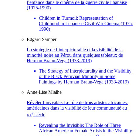
l’enfance dans le cinéma de la guerre civile libanaise
(1975-1990)
Children in Turmoil: Representation of
Childhood in Lebanese Civil War Cinema (1975-
1990)
Edgard
Samper
La stratégie de l’interpicturalité et la visibilité de la
minorité noire au Pérou dans quelques tableaux de
Herman Braun-Vega (1933-2019)
The Strategy of Interpicturality and the Visibility
of the Black Peruvian Minority in Some
Paintings by Herman Braun-Vega (1933-2019)
Anne-Lise
Mialhe
Révéler l’invisible. Le rôle de trois artistes africaines-
américaines dans la visibilité de leur communauté au
e
xx
siècle
Revealing the Invisible: The Role of Three
African American Female Artists in the Visibility
th