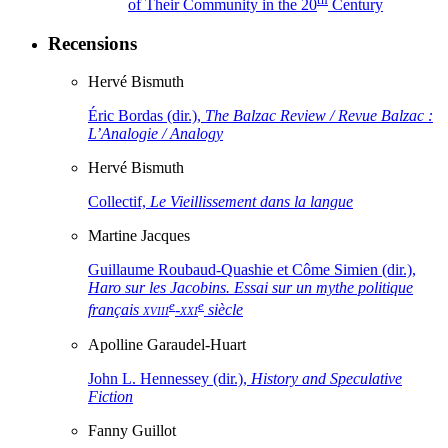
of Their Community in the 20
Century
Recensions
Hervé
Bismuth
Éric Bordas (dir.),
The Balzac Review / Revue Balzac :
L’Analogie / Analogy
Hervé
Bismuth
Collectif,
Le Vieillissement dans la langue
Martine
Jacques
Guillaume Roubaud-Quashie et Côme Simien (dir.),
Haro sur les Jacobins. Essai sur un mythe politique
e
e
français
xviii
-
xxi
siècle
Apolline
Garaudel-Huart
John L. Hennessey (dir.),
History and Speculative
Fiction
Fanny
Guillot