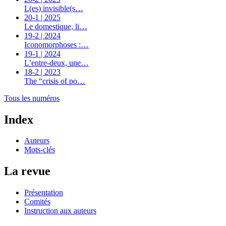
L(es) invisible(s…
20-1 | 2025
Le domestique, li…
19-2 | 2024
Iconomorphoses :…
19-1 | 2024
L’entre-deux, une…
18-2 | 2023
The “crisis of po…
Tous les numéros
Index
Auteurs
Mots-clés
La revue
Présentation
Comités
Instruction aux auteurs