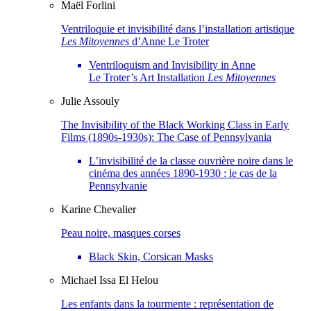
Maël
Forlini
Ventriloquie et invisibilité dans l’installation artistique
Les Mitoyennes
d’Anne Le Troter
Ventriloquism and Invisibility in Anne
Le Troter’s Art Installation
Les Mitoyennes
Julie
Assouly
The Invisibility of the Black Working Class in Early
Films (1890s-1930s): The Case of Pennsylvania
L’invisibilité de la classe ouvrière noire dans le
cinéma des années 1890-1930 : le cas de la
Pennsylvanie
Karine
Chevalier
Peau noire, masques corses
Black Skin, Corsican Masks
Michael Issa
El Helou
Les enfants dans la tourmente : représentation de