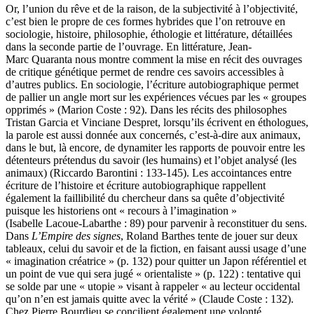
Or, l’union du rêve et de la raison, de la subjectivité à l’objectivité,
c’est bien le propre de ces formes hybrides que l’on retrouve en
sociologie, histoire, philosophie, éthologie et littérature, détaillées
dans la seconde partie de l’ouvrage. En littérature, Jean-
Marc Quaranta nous montre comment la mise en récit des ouvrages
de critique génétique permet de rendre ces savoirs accessibles à
d’autres publics. En sociologie, l’écriture autobiographique permet
de pallier un angle mort sur les expériences vécues par les « groupes
opprimés » (Marion Coste : 92). Dans les récits des philosophes
Tristan Garcia et Vinciane Despret, lorsqu’ils écrivent en éthologues,
la parole est aussi donnée aux concernés, c’est-à-dire aux animaux,
dans le but, là encore, de dynamiter les rapports de pouvoir entre les
détenteurs prétendus du savoir (les humains) et l’objet analysé (les
animaux) (Riccardo Barontini : 133-145). Les accointances entre
écriture de l’histoire et écriture autobiographique rappellent
également la faillibilité du chercheur dans sa quête d’objectivité
puisque les historiens ont « recours à l’imagination »
(Isabelle Lacoue-Labarthe : 89) pour parvenir à reconstituer du sens.
Dans
L’Empire des signes
, Roland Barthes tente de jouer sur deux
tableaux, celui du savoir et de la fiction, en faisant aussi usage d’une
« imagination créatrice » (p. 132) pour quitter un Japon référentiel et
un point de vue qui sera jugé « orientaliste » (p. 122) : tentative qui
se solde par une « utopie » visant à rappeler « au lecteur occidental
qu’on n’en est jamais quitte avec la vérité » (Claude Coste : 132).
Chez Pierre Bourdieu se concilient également une volonté