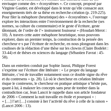
envisager comme des « écosystèmes ». Ce concept, proposé par
Virginie Gautier, est développé dans le texte qu’elle consacre aux
enseignements tirés de sa thèse en recherche-création (p. 219-225).
Pour filer la métaphore (heuristique) des « écosystèmes », l’ouvrage
explore les interactions entre l’environnement de la recherche (ses
normes, sa culture du commentaire) et le geste d’écriture, geste
tâtonnant, de l’ordre de l’« instrument fouisseur » (Houdart-Merot :
10). À travers cette autre métaphore heuristique, nous pouvons
explorer, dans un premier temps, la construction de la pensée des
chercheur·e·s par l’écriture de recherche, en nous plongeant dans les
coulisses de la rédaction d’une thèse sur les clowns (Claire Bodelet :
33-44) et de thèses en sciences du langage (Sébastien Favrat : 45-
58).
Dans un entretien conduit par Sophie Jaussi, Philippe Forest
s’exprime sur l’écriture dite littéraire : « Le propre du langage
littéraire, c’est de travailler notamment sous ce double signe du rêve
et du contresens » (p. 28). Là où le chercheur en création littéraire
risque le contresens, le chercheur en pratique artistique n’hésite pas,
quant à lui, à malaxer les concepts sans peur de tomber dans la
contradiction car, Jean Lancri le rappelle dans son article fondateur
de 2006 « Comment la nuit travaille en étoile et pourquoi » :
« […] l’art […] consiste à lier l’activité du rêve à celle de la raison »
(Lancri 2006 : 13).