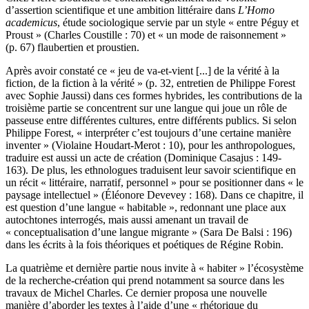
d’assertion scientifique et une ambition littéraire dans
L’Homo
academicus
, étude sociologique servie par un style « entre Péguy et
Proust » (Charles Coustille : 70) et « un mode de raisonnement »
(p. 67) flaubertien et proustien.
Après avoir constaté ce « jeu de va-et-vient [...] de la vérité à la
fiction, de la fiction à la vérité » (p. 32, entretien de Philippe Forest
avec Sophie Jaussi) dans ces formes hybrides, les contributions de la
troisième partie se concentrent sur une langue qui joue un rôle de
passeuse entre différentes cultures, entre différents publics. Si selon
Philippe Forest, « interpréter c’est toujours d’une certaine manière
inventer » (Violaine Houdart-Merot : 10), pour les anthropologues,
traduire est aussi un acte de création (Dominique Casajus : 149-
163). De plus, les ethnologues traduisent leur savoir scientifique en
un récit « littéraire, narratif, personnel » pour se positionner dans « le
paysage intellectuel » (Éléonore Devevey : 168). Dans ce chapitre, il
est question d’une langue « habitable », redonnant une place aux
autochtones interrogés, mais aussi amenant un travail de
« conceptualisation d’une langue migrante » (Sara De Balsi : 196)
dans les écrits à la fois théoriques et poétiques de Régine Robin.
La quatrième et dernière partie nous invite à « habiter » l’écosystème
de la recherche-création qui prend notamment sa source dans les
travaux de Michel Charles. Ce dernier proposa une nouvelle
manière d’aborder les textes à l’aide d’une « rhétorique du