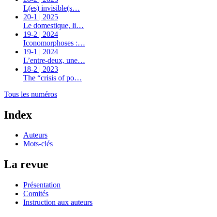
L(es) invisible(s…
20-1 | 2025
Le domestique, li…
19-2 | 2024
Iconomorphoses :…
19-1 | 2024
L’entre-deux, une…
18-2 | 2023
The “crisis of po…
Tous les numéros
Index
Auteurs
Mots-clés
La revue
Présentation
Comités
Instruction aux auteurs