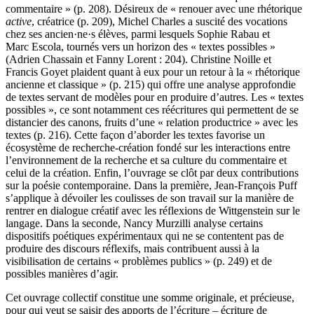
commentaire » (p. 208). Désireux de « renouer avec une rhétorique
active
, créatrice (p. 209), Michel Charles a suscité des vocations
chez ses ancien·ne·s élèves, parmi lesquels Sophie Rabau et
Marc Escola, tournés vers un horizon des « textes possibles »
(Adrien Chassain et Fanny Lorent : 204). Christine Noille et
Francis Goyet plaident quant à eux pour un retour à la « rhétorique
ancienne et classique » (p. 215) qui offre une analyse approfondie
de textes servant de modèles pour en produire d’autres. Les « textes
possibles », ce sont notamment ces réécritures qui permettent de se
distancier des canons, fruits d’une « relation productrice » avec les
textes (p. 216). Cette façon d’aborder les textes favorise un
écosystème de recherche-création fondé sur les interactions entre
l’environnement de la recherche et sa culture du commentaire et
celui de la création. Enfin, l’ouvrage se clôt par deux contributions
sur la poésie contemporaine. Dans la première, Jean-François Puff
s’applique à dévoiler les coulisses de son travail sur la manière de
rentrer en dialogue créatif avec les réflexions de Wittgenstein sur le
langage. Dans la seconde, Nancy Murzilli analyse certains
dispositifs poétiques expérimentaux qui ne se contentent pas de
produire des discours réflexifs, mais contribuent aussi à la
visibilisation de certains « problèmes publics » (p. 249) et de
possibles manières d’agir.
Cet ouvrage collectif constitue une somme originale, et précieuse,
pour qui veut se saisir des apports de l’écriture – écriture de