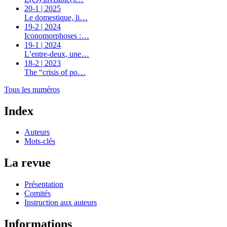
20-1 | 2025
Le domestique, li…
19-2 | 2024
Iconomorphoses :…
19-1 | 2024
L’entre-deux, une…
18-2 | 2023
The “crisis of po…
Tous les numéros
Index
Auteurs
Mots-clés
La revue
Présentation
Comités
Instruction aux auteurs
Informations