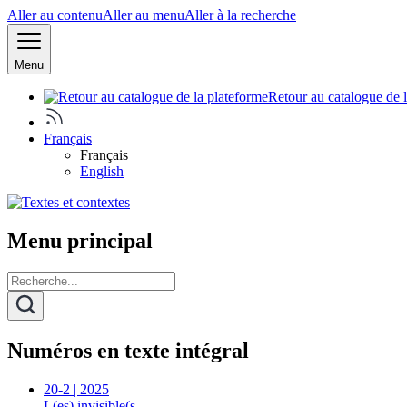
Aller au contenu
Aller au menu
Aller à la recherche
Menu
Retour au catalogue de 
Français
Français
English
Menu principal
Numéros en texte intégral
20-2 | 2025
L(es) invisible(s…