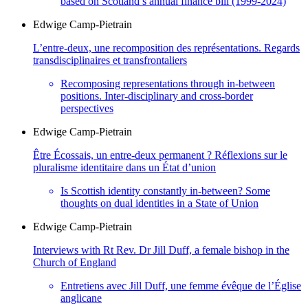
based on Scotland’s annual finance bill (1999-2024)
Edwige
Camp-Pietrain
L’entre-deux, une recomposition des représentations. Regards
transdisciplinaires et transfrontaliers
Recomposing representations through in-between
positions. Inter-disciplinary and cross-border
perspectives
Edwige
Camp-Pietrain
Être Écossais, un entre-deux permanent ? Réflexions sur le
pluralisme identitaire dans un État d’union
Is Scottish identity constantly in-between? Some
thoughts on dual identities in a State of Union
Edwige
Camp-Pietrain
Interviews with Rt Rev. Dr Jill Duff, a female bishop in the
Church of England
Entretiens avec Jill Duff, une femme évêque de l’Église
anglicane