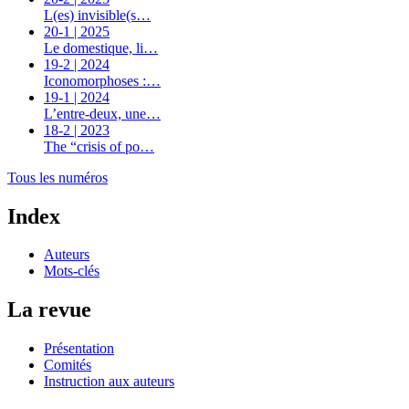
L(es) invisible(s…
20-1 | 2025
Le domestique, li…
19-2 | 2024
Iconomorphoses :…
19-1 | 2024
L’entre-deux, une…
18-2 | 2023
The “crisis of po…
Tous les numéros
Index
Auteurs
Mots-clés
La revue
Présentation
Comités
Instruction aux auteurs