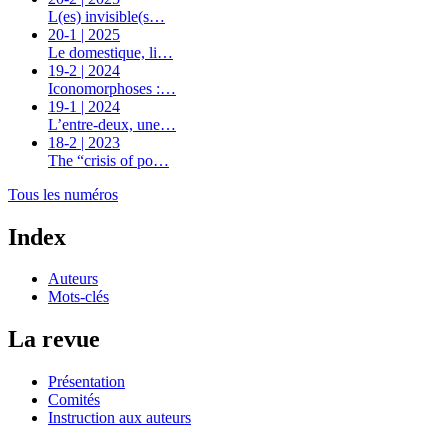
L(es) invisible(s…
20-1 | 2025
Le domestique, li…
19-2 | 2024
Iconomorphoses :…
19-1 | 2024
L’entre-deux, une…
18-2 | 2023
The “crisis of po…
Tous les numéros
Index
Auteurs
Mots-clés
La revue
Présentation
Comités
Instruction aux auteurs