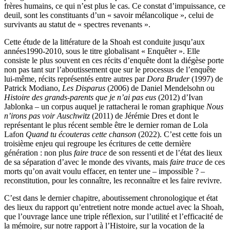
frères humains, ce qui n’est plus le cas. Ce constat d’impuissance, ce
deuil, sont les constituants d’un « savoir mélancolique », celui de
survivants au statut de « spectres revenants ».
Cette étude de la littérature de la Shoah est conduite jusqu’aux
années1990-2010, sous le titre globalisant « Enquêter ». Elle
consiste le plus souvent en ces récits d’enquête dont la diégèse porte
non pas tant sur l’aboutissement que sur le processus de l’enquête
lui-même, récits représentés entre autres par
Dora Bruder
(1997) de
Patrick Modiano,
Les Disparus
(2006) de Daniel Mendelsohn ou
Histoire des grands-parents que je n’ai pas eus
(2012) d’Ivan
Jablonka – un corpus auquel je rattacherai le roman graphique
Nous
n’irons pas voir Auschwitz
(2011) de Jérémie Dres et dont le
représentant le plus récent semble être le dernier roman de Lola
Lafon
Quand tu écouteras cette chanson
(2022). C’est cette fois un
troisième enjeu qui regroupe les écritures de cette dernière
génération : non plus
faire trace
de son ressenti et de l’état des lieux
de sa séparation d’avec le monde des vivants, mais
faire trace
de ces
morts qu’on avait voulu effacer, en tenter une – impossible ? –
reconstitution, pour les connaître, les reconnaître et les faire revivre.
C’est dans le dernier chapitre, aboutissement chronologique et état
des lieux du rapport qu’entretient notre monde actuel avec la Shoah,
que l’ouvrage lance une triple réflexion, sur l’utilité et l’efficacité de
la mémoire, sur notre rapport à l’Histoire, sur la vocation de la