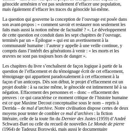
génocide arménien n’est pas seulement d’effacer une population,
mais également d’effacer les traces du génocide lui-même.
La question qui gouverne la conception de l’ouvrage est posée dans
son avant-propos : « comment savoir et restaurer non seulement les
faits mais aussi la notion même de factualité ? ». Le développement
de cette question est conduit dans les sept chapitres de l’ouvrage,
terminés par un « Épilogue » qui est un avertissement à la
communauté humaine : l’auteur y appelle à une veille continue, y
compris dans l’intérêt des générations à venir : « les morts et les
œuvres ne sont pas toujours hors de danger ».
Les chapitres du livre s’enchaînent de façon logique à partir de la
question de l’effacement et du témoignage écrit de cet effacement,
témoignage qui appartient paradoxalement à cet effacement à la
façon d’un anticorps. Dès son début, le projet d’effacement est un
projet double : à sa racine même, le génocide est intimement lié à sa
négation. Effacement des personnes et – donc – effacement des
preuves : ce qui caractérise ce moment critique de l’histoire humaine
est ce que Maxime Decout conceptualise sous le nom – repris à
Derrida – de
mal d’archive
. Notre civilisation dispose certes de deux
moyens pour tenter de combler ce
mal d’archives
: la fiction
littéraire, celle de la toute fin du
Dernier des Justes
(1959) d’André
Schwarz-Bart ou celle du recueil de nouvelles
Le Monde de pierre
(1964) de Tadeusz Borowski, mais aussi le documentaire