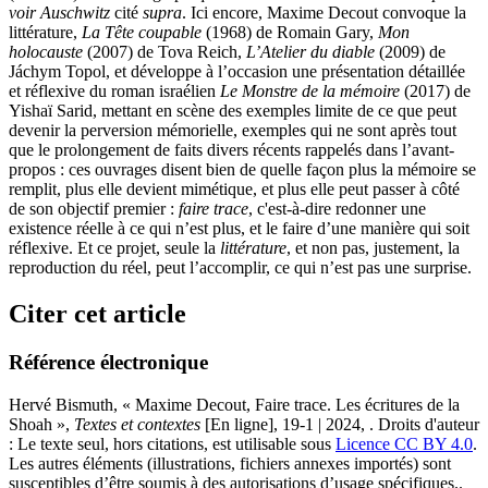
voir Auschwitz
cité
supra
. Ici encore, Maxime Decout convoque la
littérature,
La Tête coupable
(1968) de Romain Gary,
Mon
holocauste
(2007) de Tova Reich,
L’Atelier du diable
(2009) de
Jáchym Topol, et développe à l’occasion une présentation détaillée
et réflexive du roman israélien
Le Monstre de la mémoire
(2017) de
Yishaï Sarid, mettant en scène des exemples limite de ce que peut
devenir la perversion mémorielle, exemples qui ne sont après tout
que le prolongement de faits divers récents rappelés dans l’avant-
propos : ces ouvrages disent bien de quelle façon plus la mémoire se
remplit, plus elle devient mimétique, et plus elle peut passer à côté
de son objectif premier :
faire trace
, c'est-à-dire redonner une
existence réelle à ce qui n’est plus, et le faire d’une manière qui soit
réflexive. Et ce projet, seule la
littérature
, et non pas, justement, la
reproduction du réel, peut l’accomplir, ce qui n’est pas une surprise.
Citer cet article
Référence électronique
Hervé
Bismuth
, « Maxime Decout, Faire trace. Les écritures de la
Shoah »,
Textes et contextes
[En ligne], 19-1 | 2024, . Droits d'auteur
: Le texte seul, hors citations, est utilisable sous
Licence CC BY 4.0
.
Les autres éléments (illustrations, fichiers annexes importés) sont
susceptibles d’être soumis à des autorisations d’usage spécifiques..