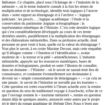
littérature. Ce chapitre, placé sous l’éclairage de « l’industrie de la
mémoire », où le terme
industrie
cumule à la fois les sèmes de
multiplication
et de
technologie
, identifie trois logiques à l’œuvre
dans « notre rapport au témoignage et à l’archive » : logique
judiciaire : les procès… ; logique académique : l’étude et la
conservation du patrimoine ;logique scénographique : la
représentation mimétique de l’Histoire. C’est cette dernière logique
qui s’est considérablement développée au cours de ces trente
dernières années, parallèlement à la multiplication des témoignages
et des élaborations mémorielles. Dans sa profusion actuelle, dont
personne ne peut venir à bout, quelle est la valeur du témoignage ?
Non plus le savoir, à en croire Maxime Decout, mais cette empathie
qu’il désigne comme « l’émotion et l’identification », avatar
moderne de « la terreur et la pitié » aristotéliciennes. L’industrie
mémorielle, appuyée sur les ressources numériques, bases de
données et hologrammes, produit en outre l’illusion de connaître,
dans un domaine – l’Histoire – où le savoir ne saurait tenir lieu de
connaissance, et condamne éventuellement son destinataire à
devenir un « simple consommateur de témoignages » : « car cela ne
rate jamais : le savoir de l’historien ne travaille pas les touristes ».
Cette question est certes exacerbée à l’heure actuelle avec la remise
en question du sens du traditionnel voyage à Auschwitz, icône de ce
que l’ouvrage nomme le « tourisme mémoriel », remise en question
datant déjà de quelques années, annoncée entre autres par le projet
(et le titre) du roman graphique de Jérémie Dres
Nous n’irons pas