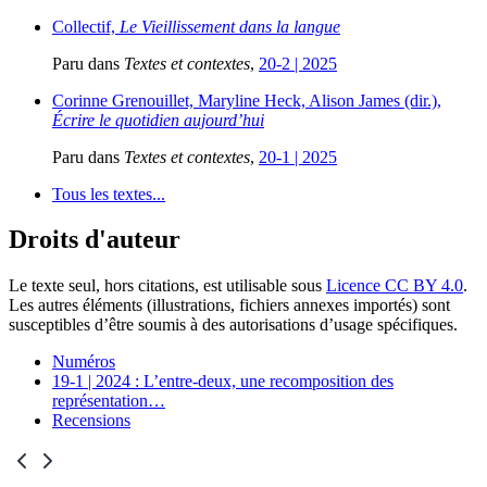
Collectif,
Le Vieillissement dans la langue
Paru dans
Textes et contextes
,
20-2 | 2025
Corinne Grenouillet, Maryline Heck, Alison James (dir.),
Écrire le quotidien aujourd’hui
Paru dans
Textes et contextes
,
20-1 | 2025
Tous les textes...
Droits d'auteur
Le texte seul, hors citations, est utilisable sous
Licence CC BY 4.0
.
Les autres éléments (illustrations, fichiers annexes importés) sont
susceptibles d’être soumis à des autorisations d’usage spécifiques.
Numéros
19-1 | 2024 : L’entre-deux, une recomposition des
représentation
…
Recensions