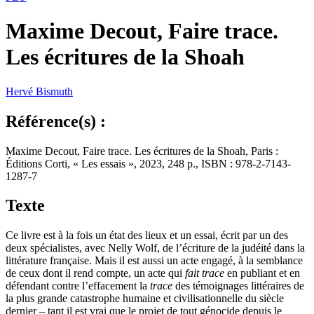
Maxime Decout, Faire trace.
Les écritures de la Shoah
Hervé
Bismuth
Référence(s) :
Maxime Decout, Faire trace. Les écritures de la Shoah, Paris :
Éditions Corti, « Les essais », 2023, 248 p., ISBN : 978-2-7143-
1287-7
Texte
Ce livre est à la fois un état des lieux et un essai, écrit par un des
deux spécialistes, avec Nelly Wolf, de l’écriture de la judéité dans la
littérature française. Mais il est aussi un acte engagé, à la semblance
de ceux dont il rend compte, un acte qui
fait trace
en publiant et en
défendant contre l’effacement la
trace
des témoignages littéraires de
la plus grande catastrophe humaine et civilisationnelle du siècle
dernier – tant il est vrai que le projet de tout génocide depuis le