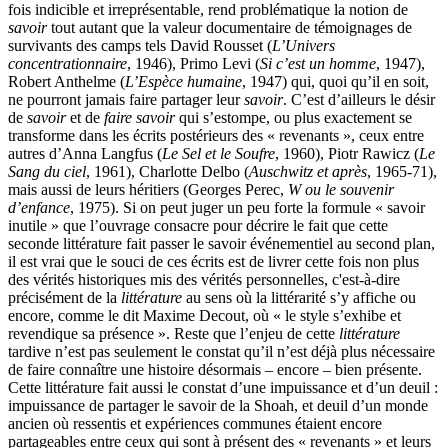
fois indicible et irreprésentable, rend problématique la notion de
savoir
tout autant que la valeur documentaire de témoignages de
survivants des camps tels David Rousset (
L’Univers
concentrationnaire
, 1946), Primo Levi (
Si c’est un homme
, 1947),
Robert Anthelme (
L’Espèce humaine
, 1947) qui, quoi qu’il en soit,
ne pourront jamais faire partager leur
savoir
. C’est d’ailleurs le désir
de
savoir
et de
faire savoir
qui s’estompe, ou plus exactement se
transforme dans les écrits postérieurs des « revenants », ceux entre
autres d’Anna Langfus (
Le Sel et le Soufre
, 1960), Piotr Rawicz (
Le
Sang du ciel
, 1961), Charlotte Delbo (
Auschwitz et après
, 1965-71),
mais aussi de leurs héritiers (Georges Perec,
W ou le souvenir
d’enfance
, 1975). Si on peut juger un peu forte la formule « savoir
inutile » que l’ouvrage consacre pour décrire le fait que cette
seconde littérature fait passer le savoir événementiel au second plan,
il est vrai que le souci de ces écrits est de livrer cette fois non plus
des vérités historiques mis des vérités personnelles, c'est-à-dire
précisément de la
littérature
au sens où la littérarité s’y affiche ou
encore, comme le dit Maxime Decout, où « le style s’exhibe et
revendique sa présence ». Reste que l’enjeu de cette
littérature
tardive n’est pas seulement le constat qu’il n’est déjà plus nécessaire
de faire connaître une histoire désormais – encore – bien présente.
Cette littérature fait aussi le constat d’une impuissance et d’un deuil :
impuissance de partager le savoir de la Shoah, et deuil d’un monde
ancien où ressentis et expériences communes étaient encore
partageables entre ceux qui sont à présent des « revenants » et leurs