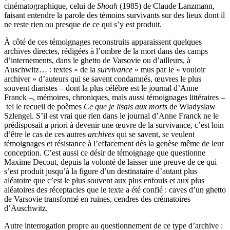
cinématographique, celui de
Shoah
(1985) de Claude Lanzmann,
faisant entendre la parole des témoins survivants sur des lieux dont il
ne reste rien ou presque de ce qui s’y est produit.
À côté de ces témoignages reconstruits apparaissent quelques
archives directes, rédigées à l’ombre de la mort dans des camps
d’internements, dans le ghetto de Varsovie ou d’ailleurs, à
Auschwitz… : textes « de la
survivance
» mus par le « vouloir
archiver » d’auteurs qui se savent condamnés, œuvres le plus
souvent diaristes – dont la plus célèbre est le journal d’Anne
Franck –, mémoires, chroniques, mais aussi témoignages littéraires –
tel le recueil de poèmes
Ce que je lisais aux morts
de Wladyslaw
Szlengel. S’il est vrai que rien dans le journal d’Anne Franck ne le
prédisposait a priori à devenir une œuvre de la survivance, c’est loin
d’être le cas de ces autres
archives
qui se savent, se veulent
témoignages et résistance à l’effacement dès la genèse même de leur
conception. C’est aussi ce désir de témoignage que questionne
Maxime Decout, depuis la volonté de laisser une preuve de ce qui
s’est produit jusqu’à la figure d’un destinataire d’autant plus
aléatoire que c’est le plus souvent aux plus enfouis et aux plus
aléatoires des réceptacles que le texte a été confié : caves d’un ghetto
de Varsovie transformé en ruines, cendres des crématoires
d’Auschwitz.
Autre interrogation propre au questionnement de ce type d’archive :