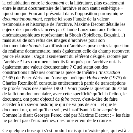
la cohabitation entre le
document
et la littérature, plus exactement
entre le statut documentaire de l’archive et son statut esthétique –
question que Foucault présentait dans l’opposition paronymique
document
/
monument
, reprise ici sous l’angle de la valeur
testimoniale et historique de l’archive. Maxime Decout détaille les
enjeux des querelles lancées par Claude Lanzmann aux fictions
cinématographiques représentant la Shoah (Spielberg, Begnini…)
mais aussi de son refus des images d’archives pour son
documentaire
Shoah
. La diffusion d’archives pose certes la question
du réalisme documentaire, mais également celle du champ recouvert
par ce réalisme : s’agit-il seulement du référent désigné, raconté par
l’archive ? Les documents inédits fabriqués par l’archive ont-ils
également une valeur documentaire ? Quel statut ont des
constructions littéraires comme la pièce de théâtre
L’Instruction
(1965) de Peter Weiss ou l’ouvrage poétique
Holocauste
(1975) de
Charles Reznikoff, construits entièrement à partir de transcriptions
de procès nazis des années 1960 ? Voici posée la question du statut
de la fiction documentaire, avec cette spécificité qu’ici la fiction, le
document, ont pour objectif de
faire trace
, c'est-à-dire de faire
accéder à un savoir historique qui ne va pas de soi – et que le
document nu, quoi qu’il en soit, est insuffisant à faire acquérir.
Comme le disait Georges Perec, cité par Maxime Decout : « les faits
ne parlent pas d’eux-mêmes, c’est une erreur de le croire ».
Ce quelque chose qui s’est produit mais qui n’existe plus, qui est à la