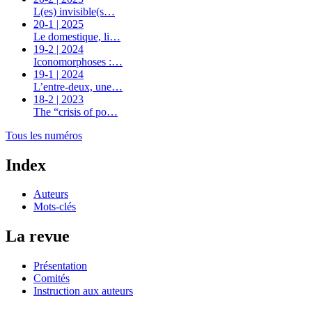
L(es) invisible(s…
20-1 | 2025
Le domestique, li…
19-2 | 2024
Iconomorphoses :…
19-1 | 2024
L’entre-deux, une…
18-2 | 2023
The “crisis of po…
Tous les numéros
Index
Auteurs
Mots-clés
La revue
Présentation
Comités
Instruction aux auteurs