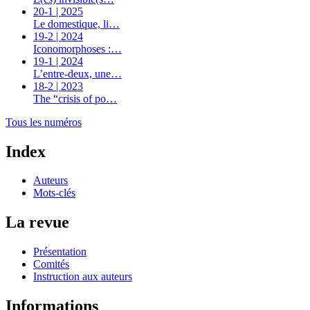
20-1 | 2025
Le domestique, li…
19-2 | 2024
Iconomorphoses :…
19-1 | 2024
L’entre-deux, une…
18-2 | 2023
The “crisis of po…
Tous les numéros
Index
Auteurs
Mots-clés
La revue
Présentation
Comités
Instruction aux auteurs
Informations