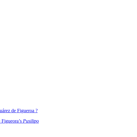
uárez de Figueroa ?
e Figueora’s
Pusilipo