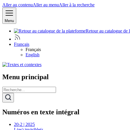
Aller au contenu
Aller au menu
Aller à la recherche
Menu
Retour au catalogue de 
Français
Français
English
Menu principal
Numéros en texte intégral
20-2 | 2025
L(es) invisible(s…