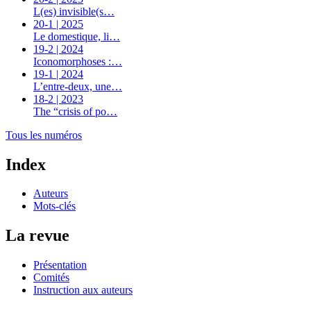
L(es) invisible(s…
20-1 | 2025
Le domestique, li…
19-2 | 2024
Iconomorphoses :…
19-1 | 2024
L’entre-deux, une…
18-2 | 2023
The “crisis of po…
Tous les numéros
Index
Auteurs
Mots-clés
La revue
Présentation
Comités
Instruction aux auteurs