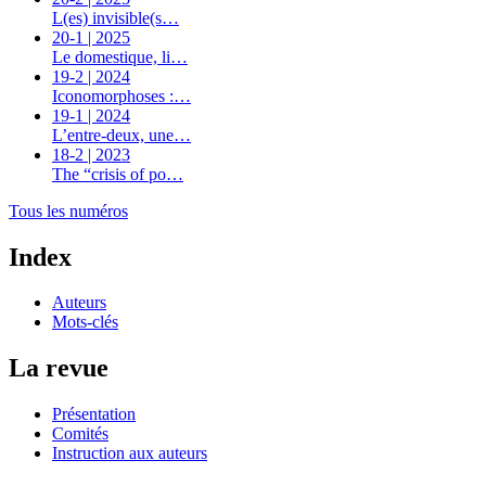
L(es) invisible(s…
20-1 | 2025
Le domestique, li…
19-2 | 2024
Iconomorphoses :…
19-1 | 2024
L’entre-deux, une…
18-2 | 2023
The “crisis of po…
Tous les numéros
Index
Auteurs
Mots-clés
La revue
Présentation
Comités
Instruction aux auteurs