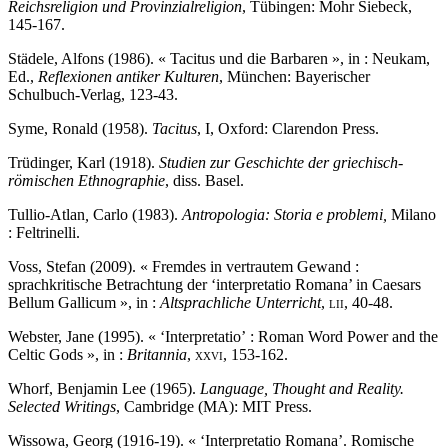
Reichsreligion und Provinzialreligion
,
Tübingen: Mohr Siebeck,
145-167.
Städele, Alfons (1986). « Tacitus und die Barbaren », in : Neukam,
Ed.,
Reflexionen antiker Kulturen
, München: Bayerischer
Schulbuch-Verlag, 123-43.
Syme, Ronald (1958).
Tacitus
, I, Oxford: Clarendon Press.
Trüdinger, Karl (1918).
Studien zur Geschichte der griechisch-
römischen Ethnographie
, diss. Basel.
Tullio-Atlan
,
Carlo (1983).
Antropologia: Storia e
problemi,
Milano
: Feltrinelli.
Voss, Stefan (2009). « Fremdes in vertrautem Gewand :
sprachkritische Betrachtung der ‘interpretatio Romana’ in Caesars
Bellum Gallicum », in :
Altsprachliche Unterricht
,
lii
, 40-48.
Webster, Jane (1995). « ‘Interpretatio’ : Roman Word Power and the
Celtic Gods », in :
Britannia
,
xxvi
, 153-162.
Whorf, Benjamin Lee (1965).
Language, Thought and Real
ity.
Selected Writings
, Cambridge (MA): MIT Press.
Wissowa, Georg (1916-19). « ‘Interpretatio Romana’. Romische