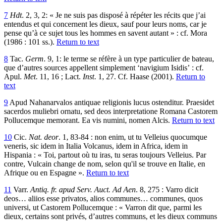
7
Hdt
. 2, 3, 2: « Je ne suis pas disposé à répéter les récits que j’ai
entendus et qui concernent les dieux, sauf pour leurs noms, car je
pense qu’à ce sujet tous les hommes en savent autant » : cf. Mora
(1986 : 101 ss.).
Return to text
8
Tac.
Germ
. 9, 1: le terme se réfère à un type particulier de bateau,
que d’autres sources appellent simplement ‘navigium Isidis’ : cf.
Apul.
Met
. 11, 16 ; Lact.
Inst
. 1, 27. Cf. Haase (2001).
Return to
text
9
Apud Nahanarvalos antiquae religionis lucus ostenditur. Praesidet
sacerdos muliebri ornatu, sed deos interpretatione Romana Castorem
Pollucemque memorant. Ea vis numini, nomen Alcis.
Return to text
10
Cic.
Nat. deor
. 1, 83-84 : non enim, ut tu Velleius quocumque
veneris, sic idem in Italia Volcanus, idem in Africa, idem in
Hispania : « Toi, partout où tu iras, tu seras toujours Velleius. Par
contre, Vulcain change de nom, selon qu'il se trouve en Italie, en
Afrique ou en Espagne ».
Return to text
11
Varr.
Antiq. fr. apud Serv. Auct. Ad Aen
. 8, 275 : Varro dicit
deos… aliios esse privatos, alios communes… communes, quos
universi, ut Castorem Pollucemque : « Varron dit que, parmi les
dieux, certains sont privés, d’autres communs, et les dieux communs