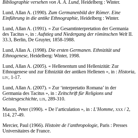
Bibliographie versehen von A. A. Lund
, Heidelberg : Winter.
Lund, Allan A. (1990).
Zum Germanenbild der Römer
.
Eine
Einführung in die antike Ethnographie
, Heidelberg : Winter.
Lund, Allan A. (1991). « Zur Gesamtinterpretation der Germania
des Tacitus », in :
Aufstieg und Niedergang der röminschen Welt
II.
33.3, Berlin, De Gruyter, 1858-1988.
Lund, Allan A. (1998).
Die ersten Germanen. Ethnizität und
Ethnogenese
, Heidelberg: Winter, 1998.
Lund, Allan A. (2005). « Hellenentum und Hellenizität: Zur
Ethnogenese und zur Ethnizität der antiken Hellenen », in :
Historia
,
liv
, 1-17.
Lund, Allan A. (2007). « Zur ‘interpretatio Romana’ in der
Germania des Tacitus
», in :
Zeitschrift für Religions und
Geistesgeschichte
,
lix
, 289-310.
Mason, Peter (1990). « De l’articulation », in :
L’Homme
,
xxx
/ 2,
114, 27-49.
Mercier, Paul (1966).
Histoire de l’anthropologie
, Paris : Presses
Universitaires de France.