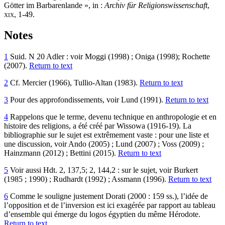
Götter im Barbarenlande », in :
Archiv für Religionswissenschaft
,
xix
, 1-49.
Notes
1
Suid. N 20 Adler : voir Moggi (1998) ; Oniga (1998); Rochette
(2007).
Return to text
2
Cf. Mercier (1966), Tullio-Altan (1983).
Return to text
3
Pour des approfondissements, voir Lund (1991).
Return to text
4
Rappelons que le terme, devenu technique en anthropologie et en
histoire des religions, a été créé par Wissowa (1916-19). La
bibliographie sur le sujet est extrêmement vaste : pour une liste et
une discussion, voir Ando (2005) ; Lund (2007) ; Voss (2009) ;
Hainzmann (2012) ; Bettini (2015).
Return to text
5
Voir aussi Hdt. 2, 137,5; 2, 144,2 : sur le sujet, voir Burkert
(1985 ; 1990) ; Rudhardt (1992) ; Assmann (1996).
Return to text
6
Comme le souligne justement Dorati (2000 : 159 ss.), l’idée de
l’opposition et de l’inversion est ici exagérée par rapport au tableau
d’ensemble qui émerge du logos égyptien du même Hérodote.
Return to text