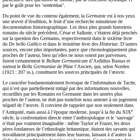
par le goût pour les ‘sententiae’.
Du point de vue du contenu également, la
Germanie
est à nos yeux
une œuvre d’érudition, le fruit d’une recherche minutieuse de
documentation historiographique. Les deux plus grands historiens
romains du siècle précédent, César et Salluste, s’étaient déjà penchés
sur la question des Germains, respectivement dans le sixième livre
du
De bello Gallico
et dans le troisième livre des
Historiae
. D’autres
sources, encore plus importantes, parce que chronologiquement plus
proches de l’auteur, bien qu’elles ne nous soient pas parvenues,
furent certainement le
Bellum Germanicum
d’Aufidius Bassus et
surtout le
Bella Germaniae
de Pline l’Ancien, qui, selon Norden
(1923 : 207 ss.), constituent les sources principales de l’œuvre.
Le caractère fondamentalement livresque de l’information de Tacite,
qui n’est que partiellement mitigé par des informations nouvelles,
recueillies par les Romains en Germanie dans les années plus
proches de l’auteur, ne doit pas toutefois nous amener à un jugement
négatif de l’œuvre. Il convient de rappeler que non seulement dans
e
l’Antiquité, mais aussi à l’époque moderne, jusqu’à la fin du XIX
siècle, la confrontation directe entre l’anthropologue et le ‘sauvage’
n’était pas vraiment imaginable : même Taylor et Frazer, les deux
pères fondateurs de l’ethnologie britannique, étaient des savants qui
travaillaient principalement dans leur bureau, laissant à d’autres la