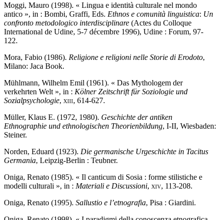
Moggi, Mauro (1998). « Lingua e identità culturale nel mondo
antico », in : Bombi, Graffi, Eds.
Ethnos e comunità linguistica
:
Un
confronto metodologico interdisciplinare
(Actes du Colloque
International de Udine, 5-7 décembre 1996), Udine : Forum, 97-
122.
Mora, Fabio (1986).
Religione e religioni nelle Storie di Erodoto
,
Milano: Jaca Book.
Mühlmann, Wilhelm Emil (1961). « Das Mythologem der
verkehrten Welt »,
in :
Kölner Zeitschrift für Soziologie und
Sozialpsychologie
,
xiii
, 614-627.
Müller, Klaus E. (1972, 1980).
Geschichte der antiken
Ethnographie und ethnologischen Theorienbildung
, I-II, Wiesbaden:
Steiner.
Norden, Eduard (1923).
Die germanische Urgeschichte in Tacitus
Germania
, Leipzig-Berlin : Teubner.
Oniga, Renato (1985). « Il canticum di Sosia : forme stilistiche e
modelli culturali », in :
Materiali e Discussioni
,
xiv
, 113-208.
Oniga, Renato (1995).
Sallustio e l’etnografia
, Pisa : Giardini.
Oniga, Renato (1998). « I paradigmi della conoscenza etnografica