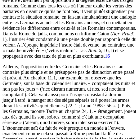
être lue évidemment par opposition à la dégénérescence des usages
romains. Comme dans tous les cas où l’auteur exalte les vertus des
barbares en disant ce qu’ils ne font pas, il veut plutôt stigmatiser par
contraste la situation romaine, en faisant simultanément une analogie
entre les Germains actuels et les Romains anciens, et en mettant en
évidence les différences entre ceux-là et les Romains contemporains.
Dans la Rome de jadis, comme nous en informe Caton (
Agr
.
Praef
.
1), l’usurier était condamné à une peine double par rapport à celle du
voleur. A l’époque impériale l’usure était devenue, au contraire, une
« maladie invétérée » (‘vetus malum’ : Tac.
Ann
. 6, 16,1) et se
propageait avec des taux de plus en plus exorbitants.
16
Ailleurs, l’opposition entre les Germains et les Romains est au
contraire plus simple et ne présuppose pas de distinction entre passé
et présent. Au chapitre 11,1, par exemple, on observe que les
Germains, sur la base du calendrier lunaire, « comptaient les nuits et
non pas les jours » (‘nec dierum numerum, ut nos, sed noctium
computant’). Cela vaut aussi pour l’usage consistant à dormir
jusqu’à tard, à manger sur des sièges séparés et à porter les armes
durant les activités quotidiennes (22, 1 ; Lund 1988 : 56 ss.). Puis,
les Germains, raconte Tacite au chapitre 24, 1, « étrangement, jouent
aux dés quand ils sont sobres, comme si c’était une occupation
sérieuse » (‘aleam, quod mirere, sobrii inter seria exercent’).
L’étonnement naît du fait de voir presque un monde à l’envers,
exactement comme cela se passait à Rome pendant la fête des