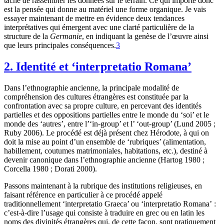
tâche de rassembler les données sur le terrain. Ce qui importe donc
est la pensée qui donne au matériel une forme organique. Je vais
essayer maintenant de mettre en évidence deux tendances
interprétatives qui émergent avec une clarté particulière de la
structure de la
Germanie
, en indiquant la genèse de l’œuvre ainsi
que leurs principales conséquences.
3
2. Identité et ‘interpretatio Romana’
Dans l’ethnographie ancienne, la principale modalité de
compréhension des cultures étrangères est constituée par la
confrontation avec sa propre culture, en percevant des identités
partielles et des oppositions partielles entre le monde du ‘soi’ et le
monde des ‘autres’, entre l’‘in-group’ et l’ ‘out-group’ (Lund 2005 ;
Ruby 2006). Le procédé est déjà présent chez Hérodote, à qui on
doit la mise au point d’un ensemble de ‘rubriques’ (alimentation,
habillement, coutumes matrimoniales, habitations, etc.), destiné à
devenir canonique dans l’ethnographie ancienne (Hartog 1980 ;
Corcella 1980 ; Dorati 2000).
Passons maintenant à la rubrique des institutions religieuses, en
faisant référence en particulier à ce procédé appelé
traditionnellement ‘interpretatio Graeca’ ou ‘interpretatio Romana’ :
c’est-à-dire l’usage qui consiste à traduire en grec ou en latin les
noms des divinités étrangères qui, de cette façon, sont pratiquement