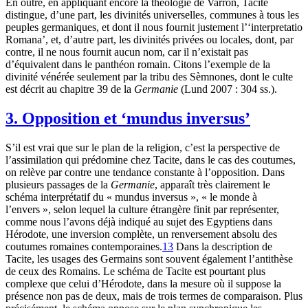
En outre, en appliquant encore la théologie de Varron, Tacite
distingue, d’une part, les divinités universelles, communes à tous les
peuples germaniques, et dont il nous fournit justement l’‘interpretatio
Romana’, et, d’autre part, les divinités privées ou locales, dont, par
contre, il ne nous fournit aucun nom, car il n’existait pas
d’équivalent dans le panthéon romain. Citons l’exemple de la
divinité vénérée seulement par la tribu des Sèmnones, dont le culte
est décrit au chapitre 39 de la
Germanie
(Lund 2007 : 304 ss.).
3. Opposition et ‘mundus inversus’
S’il est vrai que sur le plan de la religion, c’est la perspective de
l’assimilation qui prédomine chez Tacite, dans le cas des coutumes,
on relève par contre une tendance constante à l’opposition. Dans
plusieurs passages de la
Germanie
, apparaît très clairement le
schéma interprétatif du « mundus inversus », « le monde à
l’envers », selon lequel la culture étrangère finit par représenter,
comme nous l’avons déjà indiqué au sujet des Egyptiens dans
Hérodote, une inversion complète, un renversement absolu des
coutumes romaines contemporaines.
13
Dans la description de
Tacite, les usages des Germains sont souvent également l’antithèse
de ceux des Romains. Le schéma de Tacite est pourtant plus
complexe que celui d’Hérodote, dans la mesure où il suppose la
présence non pas de deux, mais de trois termes de comparaison. Plus