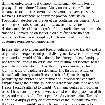
divinités universelles, qui changent simplement de nom lors du
passage d’une culture à l’autre. Ainsi, on trouve chez Tacite la
tentative d’identifier les divinités des Germains avec celles des
Romains. En revanche, le deuxième procédé consiste en
l’opposition absolue des usages et des coutumes des peuples. A de
nombreuses reprises dans la
Germania
, on observe très
distinctement le schéma interprétatif du ‘mundus inversus’, celui du
‘monde à l’envers’ selon lequel la culture étrangère finit par
représenter l’inversion complète, le retournement absolu des
coutumes romaines contemporaines.
In their attempt to understand foreign cultures and to identify points
of partial convergence and partial divergence between ‘one’s own’
world and the world of ‘the others’, the ethnographers of antiquity
had recourse, from a universal and transcultural perspective, to the
principle of confrontation. Two thought processes in Tacitus’
Germania
are of particular relevance. The first is what Tacitus
himself calls ‘interpretatio Romana’ (ch. 43,3) consisting in
postulating the existence of a number of universal deities which
simply change their name as they pass from one culture to another.
Hence Tacitus’s attempt to identify Germanic deities with Roman
ones. The second process, however, consists in the opposition of the
ways and customs of different peoples. At various points Tacitus’s
Germania
displays very clear examples of the ‘mundus inversus’,
the ‘topsy-turvy world’, in which foreign cultures are made to