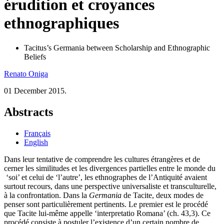
érudition et croyances
ethnographiques
Tacitus’s Germania between Scholarship and Ethnographic
Beliefs
Renato
Oniga
01 December 2015.
Abstracts
Français
English
Dans leur tentative de comprendre les cultures étrangères et de
cerner les similitudes et les divergences partielles entre le monde du
‘soi’ et celui de ‘l’autre’, les ethnographes de l’Antiquité avaient
surtout recours, dans une perspective universaliste et transculturelle,
à la confrontation. Dans la
Germania
de Tacite, deux modes de
penser sont particulièrement pertinents. Le premier est le procédé
que Tacite lui-même appelle ‘interpretatio Romana’ (ch. 43,3). Ce
procédé consiste à postuler l’existence d’un certain nombre de