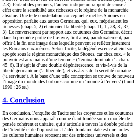
2-3). Parlant des premiers, l’auteur indique un rapport de cause à
effet entre la sensibilité aux richesses et le régime de la monarchie
absolue. Une telle constellation conceptuelle met les Suiones en
opposition parfaite aux autres Germains, qui, eux, méprisaient les
richesses (chap. 5, 2) et aimaient la liberté (chap. 11, 1 ; 28, 3 ; 37,
3). Le renversement par rapport aux coutumes des Germains, décrit
dans la première partie de l’œuvre, finit ainsi, paradoxalement, par
offrir à la fin une image dans laquelle peuvent se refléter justement
les Romains eux-mêmes. Selon Tacite, la dégénérescence atteint son
apogée sous le régime monarchique des Sitones, car chez eux, « le
pouvoir est aux mains d’une femme » (‘femina dominatur’ : chap.
45, 6). Il s’agit là d’une double dégénérescence, et vis-à-vis de la
liberté germanique (‘a libertate’), et vis-à-vis de la servilité romaine
(‘a servitute’). A la base d’une telle conception se trouve de nouveau
l’image du monde des barbares comme un ‘monde à l’envers’ (Lund
1990 : 26 ss.).
4. Conclusion
En conclusion, l’enquête de Tacite sur les croyances et les coutumes
des Germains nous apparaît comme étant fondée sur un modèle de
pensée cohérent et unitaire, qui s’articule à travers la double polarité
de l’identité et de l’opposition. L’idée fondamentale est que toutes
les cultures humaines reposent sur des principes universels et des