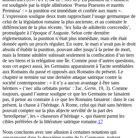
est soulignée par la triple allitération ‘Poena Praesens et maritis
Permissa’ : « la punition est immédiate et confiée aux maris ».
L’expression souligne deux traits rapprochant l’usage germanique de
celui de la législation romaine la plus ancienne, et au contraire le
différenciant de la plus récente, ‘lex Iulia de adulteriis coercendis’,
promulguée à l’époque d’Auguste. Selon cette dernière
réglementation, la punition n’était plus immédiate, mais elle était
donnée après un procès régulier. En outre, le mari n’avait pas le droit
absolu d’établir la punition, pouvant aller jusqu’à la peine de mort,
mais la femme adultère subissait seulement la confiscation d’un tiers
de ses biens et la relégation une île. Comme pour d’autres questions,
sous cet aspect aussi, les Germains apparaissent à Tacite semblables
aux Romains du passé et opposés aux Romains du présent. Le
chapitre se termine sur une dernière attaque satirique contre la
société contemporaine : « il n’y a aucun avantage à être sans
héritiers » (‘nec ulla orbitatis pretia’ : Tac.
Germ
. 19, 3). Comme
toujours, quand l’auteur souligne ce que les Germains ne faisaient
pas, il pense au contraire à ce que les Romains faisaient : dans le cas
présent, la chasse à l’héritage. A Rome, celui qui était sans héritiers
pouvait compter sur la plus abjecte servilité de la part des
‘heredipetae’, les « chasseurs d’héritage », qui étaient parmi les
cibles préférées de la littérature satirique romaine.
17
Nous concluons avec une allusion à certaines notations qui
apparaissent dans la deuxième partie de la
Germanie
, traitant