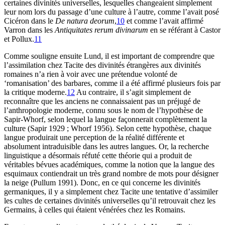
certaines divinités universelles, lesquelles changeaient simplement
leur nom lors du passage d’une culture à l’autre, comme l’avait posé
Cicéron dans le
De natura deorum
,
10
et comme l’avait affirmé
Varron dans les
Antiquitates rerum divinarum
en se référant à Castor
et Pollux.
11
Comme souligne ensuite Lund, il est important de comprendre que
l’assimilation chez Tacite des divinités étrangères aux divinités
romaines n’a rien à voir avec une prétendue volonté de
‘romanisation’ des barbares, comme il a été affirmé plusieurs fois par
la critique moderne.
12
Au contraire, il s’agit simplement de
reconnaître que les anciens ne connaissaient pas un préjugé de
l’anthropologie moderne, connu sous le nom de l’hypothèse de
Sapir-Whorf, selon lequel la langue façonnerait complètement la
culture (Sapir 1929 ; Whorf 1956). Selon cette hypothèse, chaque
langue produirait une perception de la réalité différente et
absolument intraduisible dans les autres langues. Or, la recherche
linguistique a désormais réfuté cette théorie qui a produit de
véritables bévues académiques, comme la notion que la langue des
esquimaux contiendrait un très grand nombre de mots pour désigner
la neige (Pullum 1991). Donc, en ce qui concerne les divinités
germaniques, il y a simplement chez Tacite une tentative d’assimiler
les cultes de certaines divinités universelles qu’il retrouvait chez les
Germains, à celles qui étaient vénérées chez les Romains.