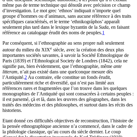
même pas de terme technique qui dénotât avec précision ce champ
d’investigation. Le mot grec ‘ethnos’ indiquait n’importe quel
groupe d’hommes ou d’animaux, sans aucune référence à des traits
spécifiques caractérisés, et le terme ‘ethnikográphos’ apparaît
seulement plus tard dans le lexique byzantin de la
Suda
, en faisant
référence au catalogage érudit des noms de peuples.
1
Par conséquent, si l’ethnographie au sens propre naît seulement
e
autour du milieu du XIX
siècle, avec la création des deux plus
importantes sociétés savantes, à savoir la Société Ethnologique de
Paris (1839) et l’Ethnological Society de Londres (1842), cela ne
signifie pas, bien évidemment, que l’ethnographie, même
ante
litteram
, n’ait pas existé dans une quelconque mesure dès
l’Antiquité.
2
Au contraire, elle constitue un fonds érudit,
particulièrement riche et diversifié, qui n’est pas limité aux
références rares et fragmentées que l’on trouve dans les quelques
monographies de l’Antiquité qui sont consacrées à certains peuples :
il est parsemé, çà et là, dans les œuvres des géographes, dans les
traités des médecins et des philosophes, et surtout dans les récits des
historiens.
Etant donné ces difficultés objectives de reconstruction, l’histoire de
la pensée ethnographique ancienne n’a commencé, dans le cadre de
la philologie classique, qu’au cours du siècle dernier. Le coup