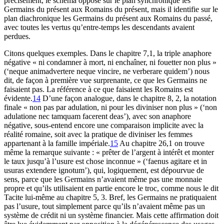
précisément, le schéma oppose sur le plan synchronique les
Germains du présent aux Romains du présent, mais il identifie sur le
plan diachronique les Germains du présent aux Romains du passé,
avec toutes les vertus qu’entre-temps les descendants avaient
perdues.
Citons quelques exemples. Dans le chapitre 7,1, la triple anaphore
négative « ni condamner à mort, ni enchaîner, ni fouetter non plus »
(‘neque animadvertere neque vincire, ne verberare quidem’) nous
dit, de façon à première vue surprenante, ce que les Germains ne
faisaient pas. La référence à ce que faisaient les Romains est
évidente.
14
D’une façon analogue, dans le chapitre 8, 2, la notation
finale « non pas par adulation, ni pour les diviniser non plus » (‘non
adulatione nec tamquam facerent deas’), avec son anaphore
négative, sous-entend encore une comparaison implicite avec la
réalité romaine, soit avec la pratique de diviniser les femmes
appartenant à la famille impériale.
15
Au chapitre 26,1 on trouve
même la remarque suivante : « prêter de l’argent à intérêt et monter
le taux jusqu’à l’usure est chose inconnue » (‘faenus agitare et in
usuras extendere ignotum’), qui, logiquement, est dépourvue de
sens, parce que les Germains n’avaient même pas une monnaie
propre et qu’ils utilisaient en partie encore le troc, comme nous le dit
Tacite lui-même au chapitre 5, 3. Bref, les Germains ne pratiquaient
pas l’usure, tout simplement parce qu’ils n’avaient même pas un
système de crédit ni un système financier. Mais cette affirmation doit