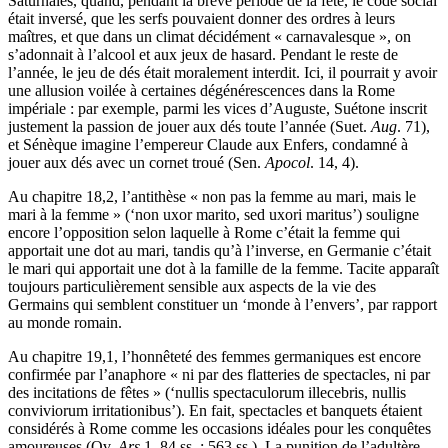
Saturnales, quand, pendant la brève période de la fête, le code social
était inversé, que les serfs pouvaient donner des ordres à leurs
maîtres, et que dans un climat décidément « carnavalesque », on
s’adonnait à l’alcool et aux jeux de hasard. Pendant le reste de
l’année, le jeu de dés était moralement interdit. Ici, il pourrait y avoir
une allusion voilée à certaines dégénérescences dans la Rome
impériale : par exemple, parmi les vices d’Auguste, Suétone inscrit
justement la passion de jouer aux dés toute l’année (Suet.
Aug
. 71),
et Sénèque imagine l’empereur Claude aux Enfers, condamné à
jouer aux dés avec un cornet troué (Sen.
Apocol
. 14, 4).
Au chapitre 18,2, l’antithèse « non pas la femme au mari, mais le
mari à la femme » (‘non uxor marito, sed uxori maritus’) souligne
encore l’opposition selon laquelle à Rome c’était la femme qui
apportait une dot au mari, tandis qu’à l’inverse, en Germanie c’était
le mari qui apportait une dot à la famille de la femme. Tacite apparaît
toujours particulièrement sensible aux aspects de la vie des
Germains qui semblent constituer un ‘monde à l’envers’, par rapport
au monde romain.
Au chapitre 19,1, l’honnêteté des femmes germaniques est encore
confirmée par l’anaphore « ni par des flatteries de spectacles, ni par
des incitations de fêtes » (‘nullis spectaculorum illecebris, nullis
conviviorum irritationibus’). En fait, spectacles et banquets étaient
considérés à Rome comme les occasions idéales pour les conquêtes
amoureuses (Ov.
Ars
1, 84 ss. ; 563 ss.). La punition de l’adultère