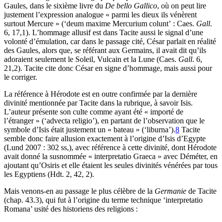
Gaules, dans le sixième livre du
De bello Gallico
, où on peut lire
justement l’expression analogue « parmi les dieux ils vénèrent
surtout Mercure » (‘deum maxime Mercurium colunt’ : Caes.
Gall
.
6, 17,1). L’hommage allusif est dans Tacite aussi le signal d’une
volonté d’émulation, car dans le passage cité, César parlait en réalité
des Gaules, alors que, se référant aux Germains, il avait dit qu’ils
adoraient seulement le Soleil, Vulcain et la Lune (Caes.
Gall
. 6,
21,2). Tacite cite donc César en signe d’hommage, mais aussi pour
le corriger.
La référence à Hérodote est en outre confirmée par la dernière
divinité mentionnée par Tacite dans la rubrique, à savoir Isis.
L’auteur présente son culte comme ayant été « importé de
l’étranger » (‘advecta religio’), en partant de l’observation que le
symbole d’Isis était justement un « bateau » (‘liburna’).
8
Tacite
semble donc faire allusion exactement à l’origine d’Isis d’Egypte
(Lund 2007 : 302 ss,), avec référence à cette divinité, dont Hérodote
avait donné la susnommée « interpretatio Graeca » avec Déméter, en
ajoutant qu’Osiris et elle étaient les seules divinités vénérées par tous
les Egyptiens (Hdt. 2, 42, 2).
Mais venons-en au passage le plus célèbre de la
Germanie
de Tacite
(chap. 43.3), qui fut à l’origine du terme technique ‘interpretatio
Romana’ usité des historiens des religions :