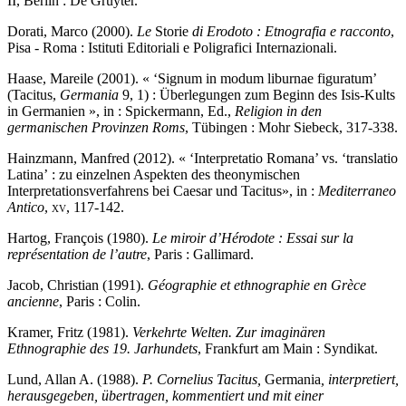
II, Berlin : De Gruyter.
Dorati, Marco (2000).
Le
Storie
di Erodoto : Etnografia e racconto
,
Pisa - Roma : Istituti Editoriali e Poligrafici Internazionali.
Haase, Mareile (2001). « ‘Signum in modum liburnae figuratum’
(Tacitus,
Germania
9, 1) : Überlegungen zum Beginn des Isis-Kults
in Germanien », in : Spickermann, Ed.,
Religion in den
germanischen Provinzen Roms
, Tübingen : Mohr Siebeck, 317-338.
Hainzmann, Manfred (2012). « ‘Interpretatio Romana’ vs. ‘translatio
Latina’ : zu einzelnen Aspekten des theonymischen
Interpretationsverfahrens bei Caesar und Tacitus», in :
Mediterraneo
Antico
,
xv
, 117-142.
Hartog, François (1980).
Le miroir d’Hérodote : Essai sur la
représentation de l’autre
, Paris : Gallimard.
Jacob, Christian (1991).
Géographie et ethnographie en Grèce
ancienne
, Paris : Colin.
Kramer, Fritz (1981).
Verkehrte Welten. Zur imaginären
Ethnographie des 19. Jarhundets
, Frankfurt am Main : Syndikat.
Lund, Allan A. (1988).
P. Cornelius Tacitus,
Germania
, interpretiert,
herausgegeben, übertragen, kommentiert und mit einer