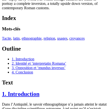
portray a complete inversion, a totally upside down version, of
contemporary Roman customs.
Index
Mots-clés
Tacite
,
latin
,
ethnographie
,
religion
,
usages
,
croyances
Outline
1. Introduction
2. Identité et ‘interpretatio Romana’
3. Opposition et ‘mundus inversus’
4. Conclusion
Text
1. Introduction
Dans l’Antiquité, le savoir ethnographique n’a jamais atteint le statut
d’une discipline scientifique autonome, à tel point qu’il n’existait