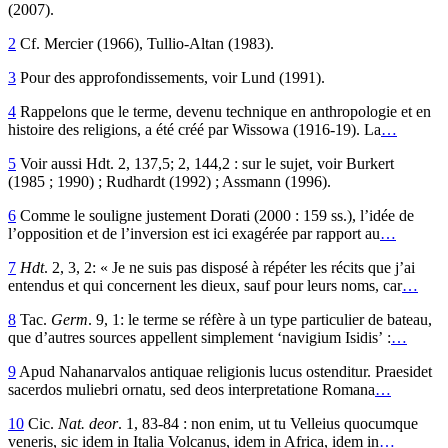
(2007).
2
Cf. Mercier (1966), Tullio-Altan (1983).
3
Pour des approfondissements, voir Lund (1991).
4
Rappelons que le terme, devenu technique en anthropologie et en
histoire des religions, a été créé par Wissowa (1916-19). La
…
5
Voir aussi Hdt. 2, 137,5; 2, 144,2 : sur le sujet, voir Burkert
(1985 ; 1990) ; Rudhardt (1992) ; Assmann (1996).
6
Comme le souligne justement Dorati (2000 : 159 ss.), l’idée de
l’opposition et de l’inversion est ici exagérée par rapport au
…
7
Hdt
. 2, 3, 2: « Je ne suis pas disposé à répéter les récits que j’ai
entendus et qui concernent les dieux, sauf pour leurs noms, car
…
8
Tac.
Germ
. 9, 1: le terme se réfère à un type particulier de bateau,
que d’autres sources appellent simplement ‘navigium Isidis’ :
…
9
Apud Nahanarvalos antiquae religionis lucus ostenditur. Praesidet
sacerdos muliebri ornatu, sed deos interpretatione Romana
…
10
Cic.
Nat. deor
. 1, 83-84 : non enim, ut tu Velleius quocumque
veneris, sic idem in Italia Volcanus, idem in Africa, idem in
…