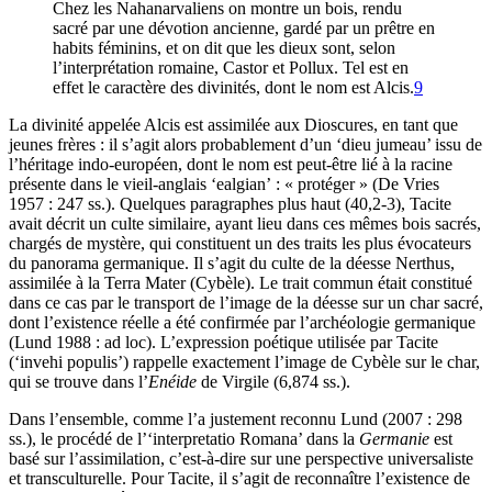
Chez les Nahanarvaliens on montre un bois, rendu
sacré par une dévotion ancienne, gardé par un prêtre en
habits féminins, et on dit que les dieux sont, selon
l’interprétation romaine, Castor et Pollux. Tel est en
effet le caractère des divinités, dont le nom est Alcis.
9
La divinité appelée Alcis est assimilée aux Dioscures, en tant que
jeunes frères : il s’agit alors probablement d’un ‘dieu jumeau’ issu de
l’héritage indo-européen, dont le nom est peut-être lié à la racine
présente dans le vieil-anglais ‘ealgian’ : « protéger » (De Vries
1957 : 247 ss.). Quelques paragraphes plus haut (40,2-3), Tacite
avait décrit un culte similaire, ayant lieu dans ces mêmes bois sacrés,
chargés de mystère, qui constituent un des traits les plus évocateurs
du panorama germanique. Il s’agit du culte de la déesse Nerthus,
assimilée à la Terra Mater (Cybèle). Le trait commun était constitué
dans ce cas par le transport de l’image de la déesse sur un char sacré,
dont l’existence réelle a été confirmée par l’archéologie germanique
(Lund 1988 : ad loc). L’expression poétique utilisée par Tacite
(‘invehi populis’) rappelle exactement l’image de Cybèle sur le char,
qui se trouve dans l’
Enéide
de Virgile (6,874 ss.).
Dans l’ensemble, comme l’a justement reconnu Lund (2007 : 298
ss.), le procédé de l’‘interpretatio Romana’ dans la
Germanie
est
basé sur l’assimilation, c’est-à-dire sur une perspective universaliste
et transculturelle. Pour Tacite, il s’agit de reconnaître l’existence de