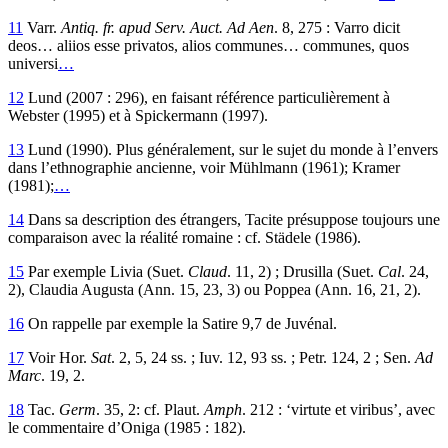
11
Varr.
Antiq. fr. apud Serv. Auct. Ad Aen
. 8, 275 : Varro dicit
deos… aliios esse privatos, alios communes… communes, quos
universi
…
12
Lund (2007 : 296), en faisant référence particulièrement à
Webster (1995) et à Spickermann (1997).
13
Lund (1990). Plus généralement, sur le sujet du monde à l’envers
dans l’ethnographie ancienne, voir Mühlmann (1961); Kramer
(1981);
…
14
Dans sa description des étrangers, Tacite présuppose toujours une
comparaison avec la réalité romaine : cf. Städele (1986).
15
Par exemple Livia (Suet.
Claud
. 11, 2) ; Drusilla (Suet.
Cal
. 24,
2), Claudia Augusta (Ann. 15, 23, 3) ou Poppea (Ann. 16, 21, 2).
16
On rappelle par exemple la Satire 9,7 de Juvénal.
17
Voir Hor.
Sat
. 2, 5, 24 ss. ; Iuv. 12, 93 ss. ; Petr. 124, 2 ; Sen.
Ad
Marc
. 19, 2.
18
Tac.
Germ
. 35, 2: cf. Plaut.
Amph
. 212 : ‘virtute et viribus’, avec
le commentaire d’Oniga (1985 : 182).