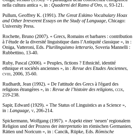
nella cultura antica », in :
Quaderni del Ramo d’Oro
,
ii
, 93-121.
Pullum, Geoffrey K. (1991).
The
Great
Eskimo Vocabulary Hoax
and Other Irreverent Essays on the Study of Language
, Chicago:
University Press.
Rochette, Bruno (2007). « Grecs, Romains et barbares : contribution
à l’étude de la diversité linguistique dans l’Antiquité classique », in :
Oniga, Vatteroni, Eds.
Plurilinguismo letterario
, Soveria Mannelli :
Rubbettino, 13-40.
Ruby, Pascal (2006). « Peuples, fictions ? Ethnicité, identité
ethnique et sociétés anciennes », in :
Revue des Etudes Anciennes
,
cviii
, 2006, 35-60.
Rudhardt, Jean (1992). « De l'attitude des Grecs à l'égard des
religions étrangères », in :
Revue de l’histoire des religions
,
ccix
,
219-238.
Sapir, Edward (1929). « The Status of Linguistics as a Science »,
in :
Language
,
v
, 206-214.
Spickermann, Wolfgang (1997). « Aspekt einer ‘neuen’ regionalem
Religion und der Prozess der
interpretatio
im römischen Germanien,
Rätien und Noricum », in : Cancik, Rüpke, Eds.
Römische