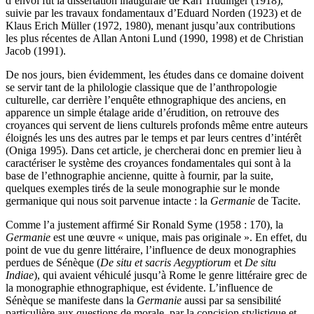
d’envoi fut la dissertation inaugurale de Karl Trüdinger (1918),
suivie par les travaux fondamentaux d’Eduard Norden (1923) et de
Klaus Erich Müller (1972, 1980), menant jusqu’aux contributions
les plus récentes de Allan Antoni Lund (1990, 1998) et de Christian
Jacob (1991).
De nos jours, bien évidemment, les études dans ce domaine doivent
se servir tant de la philologie classique que de l’anthropologie
culturelle, car derrière l’enquête ethnographique des anciens, en
apparence un simple étalage aride d’érudition, on retrouve des
croyances qui servent de liens culturels profonds même entre auteurs
éloignés les uns des autres par le temps et par leurs centres d’intérêt
(Oniga 1995). Dans cet article, je chercherai donc en premier lieu à
caractériser le système des croyances fondamentales qui sont à la
base de l’ethnographie ancienne, quitte à fournir, par la suite,
quelques exemples tirés de la seule monographie sur le monde
germanique qui nous soit parvenue intacte : la
Germanie
de Tacite.
Comme l’a justement affirmé Sir Ronald Syme (1958 : 170), la
Germanie
est une œuvre « unique, mais pas originale ». En effet, du
point de vue du genre littéraire, l’influence de deux monographies
perdues de Sénèque (
De situ et sacris Aegyptiorum
et
De situ
Indiae
), qui avaient véhiculé jusqu’à Rome le genre littéraire grec de
la monographie ethnographique, est évidente. L’influence de
Sénèque se manifeste dans la
Germanie
aussi par sa sensibilité
particulière aux questions de morale, par la concision stylistique et