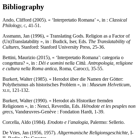
Bibliography
Ando, Clifford (2005). « ‘Interpretatio Romana’ », in :
Classical
Philology
,
c
, 41-51.
Assmann, Jan (1996), « Translating Gods. Religion as a Factor of
(Un)Translatability », in : Budick, Iser, Eds.
The Translatability of
Cultures
, Stanford: Stanford University Press, 25-36.
Bettini, Maurizio (2015), « ‘Interpretatio Romana’: categoria o
congettura? », in :
Dèi e uomini nella Città. Antropologia, religione
e cultura nella Roma antica
, Roma, Carocci, 35-55.
Burkert, Walter (1985). « Herodot über die Namen der Götter:
Polytheismus als historisches Problem », in :
Museum Helveticum
,
xlii
, 121-132.
Burkert, Walter (1990). « Herodot als Historiker fremden
Religionen
», in : Nenci, Reverdin, Eds.
Hérodote et les peuples non
grecs
, Vandœuvres-Genève : Fondation Hardt, 1-39.
Corcella, Aldo (1984).
Erodoto e l’analogia
, Palermo: Sellerio.
De Vries, Jan (1956, 1957).
Altgermanische Religionsgeschichte
, I-