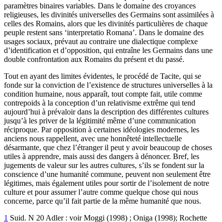
paramètres binaires variables. Dans le domaine des croyances
religieuses, les divinités universelles des Germains sont assimilées à
celles des Romains, alors que les divinités particulières de chaque
peuple restent sans ‘interpretatio Romana’. Dans le domaine des
usages sociaux, prévaut au contraire une dialectique complexe
d’identification et d’opposition, qui entraîne les Germains dans une
double confrontation aux Romains du présent et du passé.
Tout en ayant des limites évidentes, le procédé de Tacite, qui se
fonde sur la conviction de l’existence de structures universelles à la
condition humaine, nous apparaît, tout compte fait, utile comme
contrepoids à la conception d’un relativisme extrême qui tend
aujourd’hui à prévaloir dans la description des différentes cultures
jusqu’à les priver de la légitimité même d’une communication
réciproque. Par opposition à certaines idéologies modernes, les
anciens nous rappellent, avec une honnêteté intellectuelle
désarmante, que chez l’étranger il peut y avoir beaucoup de choses
utiles à apprendre, mais aussi des dangers à dénoncer. Bref, les
jugements de valeur sur les autres cultures, s’ils se fondent sur la
conscience d’une humanité commune, peuvent non seulement être
légitimes, mais également utiles pour sortir de l’isolement de notre
culture et pour assumer l’autre comme quelque chose qui nous
concerne, parce qu’il fait partie de la même humanité que nous.
1
Suid. N 20 Adler : voir Moggi (1998) ; Oniga (1998); Rochette