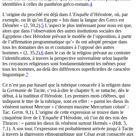
identifiées à celles du panthéon gréco-romain.
4
L’origine du procédé est déjà dans
L’Enquête
d’Hérodote, où, par
exemple, on lit qu’en Egypte « Isis dans la langue des Grecs est
Déméter » (2, 59,2).
5
L’aspect le plus intéressant pour nous est que,
alors que dans l’observation des autres institutions sociales des
Egyptiens chez Hérodote prévaut le modèle de l’opposition, à partir
de l’affirmation programmatique qu’« ils ont adopté presque dans
tous les domaines des us et coutumes à l’opposé des autres
hommes » (2, 35,2),
6
dans le cas de la religion prévaut au contraire
l’identification, à travers la perspective universaliste selon laquelle
les croyances religieuses sont fondamentalement les mêmes pour
tous les hommes, au-delà des différences superficielles de caractère
linguistique.
7
Ce n’est pas par hasard que la rubrique consacrée à la religion dans
la
Germanie
de Tacite, c’est-à-dire le chapitre 9, se rattache, dès le
début, à la tradition d’Hérodote. Les premiers mots célèbres, qui
indiquent le titre de la rubrique, sont en effet : « parmi les dieux ils
vénèrent surtout Mercure » (‘deorum maxime Mercurium colunt’ :
Tac.
Germ
. 9,1). L’origine de cette expression se trouve dans le
cinquième livre de
L’Enquête
d’Hérodote, où l’on dit des rois des
Thraces : « parmi les dieux ils vénèrent surtout Hermès » (Hdt. 5,
7,1). A son tour, l’expression est probablement arrivée jusqu’à Tacite
à travers la digression ethnographique que César avait consacrée aux