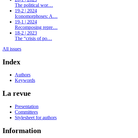
The political wor…
19-2 | 2024
Iconomorphoses: A…
19-1 | 2024
Recomposing repre…
18-2 | 2023
The “crisis of po…
All issues
Index
Authors
Keywords
La revue
Presentation
Committees
Stylesheet for authors
Information