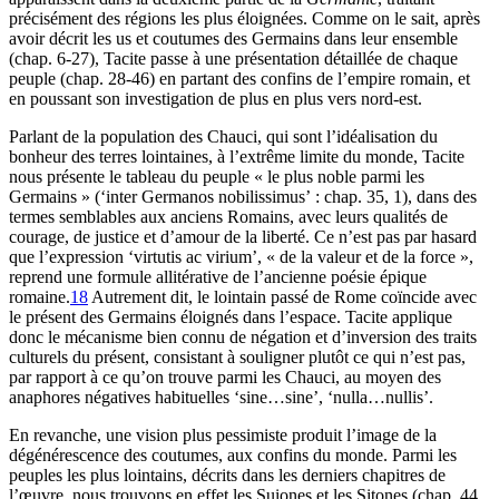
précisément des régions les plus éloignées. Comme on le sait, après
avoir décrit les us et coutumes des Germains dans leur ensemble
(chap. 6-27), Tacite passe à une présentation détaillée de chaque
peuple (chap. 28-46) en partant des confins de l’empire romain, et
en poussant son investigation de plus en plus vers nord-est.
Parlant de la population des Chauci, qui sont l’idéalisation du
bonheur des terres lointaines, à l’extrême limite du monde, Tacite
nous présente le tableau du peuple « le plus noble parmi les
Germains » (‘inter Germanos nobilissimus’ : chap. 35, 1), dans des
termes semblables aux anciens Romains, avec leurs qualités de
courage, de justice et d’amour de la liberté. Ce n’est pas par hasard
que l’expression ‘virtutis ac virium’, « de la valeur et de la force »,
reprend une formule allitérative de l’ancienne poésie épique
romaine.
18
Autrement dit, le lointain passé de Rome coïncide avec
le présent des Germains éloignés dans l’espace. Tacite applique
donc le mécanisme bien connu de négation et d’inversion des traits
culturels du présent, consistant à souligner plutôt ce qui n’est pas,
par rapport à ce qu’on trouve parmi les Chauci, au moyen des
anaphores négatives habituelles ‘sine…sine’, ‘nulla…nullis’.
En revanche, une vision plus pessimiste produit l’image de la
dégénérescence des coutumes, aux confins du monde. Parmi les
peuples les plus lointains, décrits dans les derniers chapitres de
l’œuvre, nous trouvons en effet les Suiones et les Sitones (chap. 44,