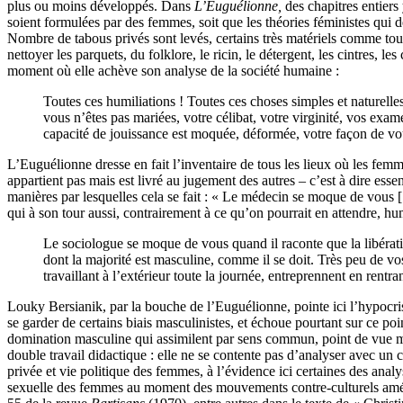
plus ou moins développés. Dans
L’Euguélionne,
des chapitres entiers
soient formulées par des femmes, soit que les théories féministes qui 
Nombre de tabous privés sont levés, certains très matériels comme tout c
nettoyer les parquets, du folklore, le ricin, le détergent, les cintres
moment où elle achève son analyse de la société humaine :
Toutes ces humiliations ! Toutes ces choses simples et naturelle
vous n’êtes pas mariées, votre célibat, votre virginité, vos e
capacité de jouissance est moquée, déformée, votre façon de vous
L’Euguélionne dresse en fait l’inventaire de tous les lieux où les femme
appartient pas mais est livré au jugement des autres – c’est à dire esse
manières par lesquelles cela se fait : « Le médecin se moque de vous 
qui à son tour aussi, contrairement à ce qu’on pourrait en attendre, hu
Le sociologue se moque de vous quand il raconte que la libération
dont la majorité est masculine, comme il se doit. Très peu de vo
travaillant à l’extérieur toute la journée, entreprennent en rentr
Louky Bersianik, par la bouche de l’Euguélionne, pointe ici l’hypocri
se garder de certains biais masculinistes, et échoue pourtant sur ce poi
domination masculine qui assimilent par sens commun, point de vue ma
double travail didactique : elle ne se contente pas d’analyser avec un ce
privée et vie politique des femmes, à l’évidence ici certaines des anal
sexuelle des femmes au moment des mouvements contre-culturels américa