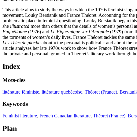
This article aims to study the ways in which the 1970s feminist slogan
movement, Louky Bersianik and France Théoret. Accounting for the polit
problematic place in feminist questioning. Louky Bersianik began this 
she
illustrated
more than others that the details of women’s personal and
Euguélionne
(1976) and
Le Pique-nique sur l’Acropole
(1979) from th
the torments of women’s daily lives. France Théoret tackles the same i
Les Têtes de pioche
about « the personal is political » and about the po
article analyses her late 1970s work to show how France Théoret stress
the private and personal, granted in Théoret’s literary work through her
Index
Mots-clés
littérature féministe
,
littérature québécoise
,
Théoret (France)
,
Bersiani
Keywords
Feminist literature
,
French Canadian literature
,
Théoret (France)
,
Bers
Plan