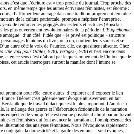
ors c’est que l’écriture est « trop proche du journal. Trop proche des
lors, en même temps que les autres écrivaines féministes, est énorme :
nt cours, d’affirmer leur ancrage dans une tradition proprement féminine
moteurs de la culture patriarcale, prompts à mépriser l’entreprise,
yeux de renforcer les préjugés des lecteurs et lectrices (Boisclair
es les plus ouvertement révolutionnaires de la période :
L’Euguélionne
,
e ambiguë : d’un côté, l’idée que « le privé est politique » structure
s personnages féminins du livre, un à un, confient leurs soucis et se
D’un autre côté la voix de l’autrice, elle, est quasiment absente. Chez
dès
Une voix pour Odile
(1978),
Vertiges
(1979) et l’est encore dans
ue, et en ce sens c’est d’abord par le questionnement de l’intime que le
es, cet article interrogera surtout la manière dont l’intime se
t prennent pour rôle, entre autres, d’explorer et d’exposer le lien
s de France Théoret c’est généralement évoqué allusivement, en fait
ersianik que le travail didactique est le plus important. L’autrice à
lle, le mélange des genres et l’élaboration fictionnelle de la narration
mais empêcher de voir qu’elle est rendue possible d’abord par un travail
minines et féministes qui font avancer la narration et l’omniprésence des
euse illustration des analyses féministes. Nous l’évoquions rapidement
ce conjugale, la domesticité et la garde des enfants – sont évoqués,