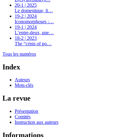
20-1 | 2025
Le domestique, li…
19-2 | 2024
Iconomorphoses :…
19-1 | 2024
L’entre-deux, une…
18-2 | 2023
The “crisis of po…
Tous les numéros
Index
Auteurs
Mots-clés
La revue
Présentation
Comités
Instruction aux auteurs
Informations