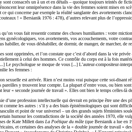
 y sont consacrés un à un et en détails – quoique toujours teintés de fict
dénoncent leur omniprésence dans la vie des femmes soient mises en scène
e qui concerne par exemple la réalité sanglante des avortements clandesti
, les couteaux ! » Bersianik 1976 : 478), d’autres relevant plus de l’oppr
s qu’on vous fait ressentir comme des choses humiliantes : votre miction,
xamens gynécologiques, vos avortements, vos accouchements, votre contr
 habiller, de vous déshabiller, de dormir, de manger, de marcher, de res
s sont opprimées, et l’on constate que c’est d’abord dans la vie privée d
ntiellement à celui des hommes. Ce contrôle du corps est à la fois matéri
[...] Le psychologue se moque de vous [...] L’auteur-compositeur-inter
milie les femmes :
 sexuelle est arrivée. Rien n’est moins vrai puisque cette soi-disant ré
s pareilles y trouvent leur compte. La plupart d’entre vous, ou bien son
ant leur « seconde journée de travail ». Elles ont bien le temps celles-là 
sie d’une profession intellectuelle qui devrait en principe être une de
nt comme les autres : s’il y a des biais épistémologiques qui sont difficil
sculin et point de vue universel – un des grands sujets féministes so
rtain humour les contradictions de la société des années 1970, elle vulgari
yses de Kate Millett dans
La Poétique du mâle
(que Bersianik a lue en 1
ins, et certaines des analyses de la « double journée de travail » des