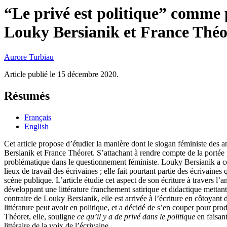
“Le privé est politique” comme p
Louky Bersianik et France Théo
Aurore
Turbiau
Article publié le 15 décembre 2020.
Résumés
Français
English
Cet article propose d’étudier la manière dont le slogan féministe des a
Bersianik et France Théoret. S’attachant à rendre compte de la portée p
problématique dans le questionnement féministe. Louky Bersianik a c
lieux de travail des écrivaines ; elle fait pourtant partie des écrivaines 
scène publique. L’article étudie cet aspect de son écriture à travers l’
développant une littérature franchement satirique et didactique mettan
contraire de Louky Bersianik, elle est arrivée à l’écriture en côtoyant d
littérature peut avoir en politique, et a décidé de s’en couper pour pro
Théoret, elle, souligne
ce qu’il y a de privé dans le politique
en faisan
littéraire de la voix de l’écrivaine.