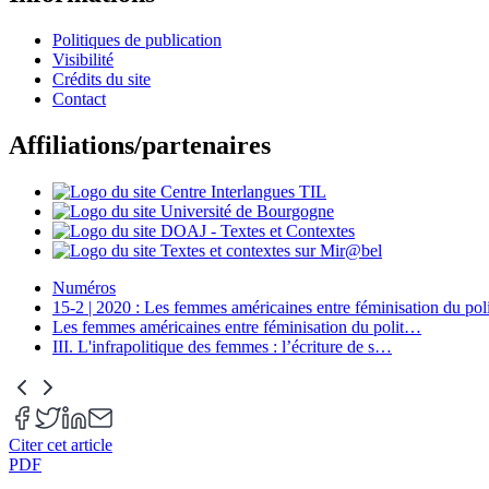
Politiques de publication
Visibilité
Crédits du site
Contact
Affiliations/partenaires
Numéros
15-2 | 2020 : Les femmes américaines entre féminisation du poli
Les femmes américaines entre féminisation du polit
…
III. L'infrapolitique des femmes : l’écriture de s
…
Citer cet article
PDF