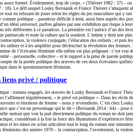
 assez formel. Évidemment, trop de corps. » (Théoret 1982 : 37) – ou al
7 : 18). Le défi auquel Louky Bersianik et France Théoret s’attaquent a
aire tout en refusant de jouer selon les règles du jeu masculines qui y o
ue comme politique – paradoxe difficile à tenir, aussi bien auprès des pro
’un idéal universel, parfois gênées par une exhibition qui risque à leurs 
 très différentes à ce paradoxe. La première est l’autrice d’un des livr
 patriarcale et toute la culture qui la soutient. L’intime y tient une plac
 contraception, la violence conjugale, l’éducation des enfants ; et puis le
es utiliser et à les amplifier pour déclencher la révolution des femmes. 
ntime de l’écrivaine féministe elle-même est plus prégnant : c’est vrai 
ité – personnelle, collective – et le rapport à la prise de parole publiq
ompte de la portée politique des œuvres de ces deux écrivaines québécois
ique dans le questionnement féministe.
 liens privé / politique
actique : romans engagés, les œuvres de Louky Bersianik et France Théore
les l’affirment régulièrement, « le privé est politique ». Dans les récit
, souvenirs et émotions de femme – nous y reviendrons. C’est chez Louky B
e parce que c’est un personnage qui le dit » (Bersianik 2014 : 64) – pour e
gnifie surtout que voir la part directement politique du roman ne doit ja
dactique, considérant à la fois la force des illustrations d’expériences fé
rration et les mises en scène articulent tout le long du roman une minuti
es féministes des années 1970 – la contraception, l’avortement, la violen