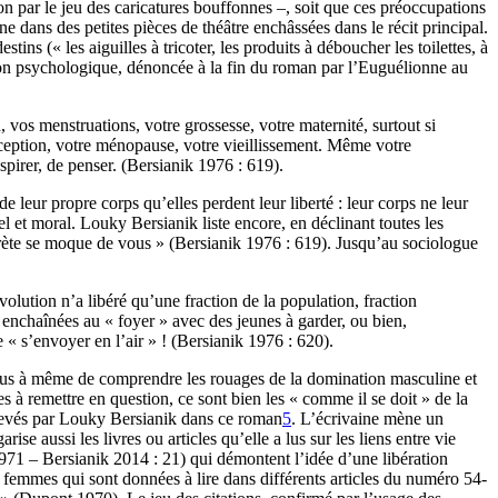
ion par le jeu des caricatures bouffonnes –, soit que ces préoccupations
 dans des petites pièces de théâtre enchâssées dans le récit principal.
ns (« les aiguilles à tricoter, les produits à déboucher les toilettes, à
ession psychologique, dénoncée à la fin du roman par l’Euguélionne au
 vos menstruations, votre grossesse, votre maternité, surtout si
aception, votre ménopause, votre vieillissement. Même votre
pirer, de penser. (Bersianik 1976 : 619).
e leur propre corps qu’elles perdent leur liberté : leur corps ne leur
el et moral. Louky Bersianik liste encore, en déclinant toutes les
prète se moque de vous » (Bersianik 1976 : 619). Jusqu’au sociologue
volution n’a libéré qu’une fraction de la population, fraction
t enchaînées au « foyer » avec des jeunes à garder, ou bien,
de « s’envoyer en l’air » ! (Bersianik 1976 : 620).
s plus à même de comprendre les rouages de la domination masculine et
es à remettre en question, ce sont bien les « comme il se doit » de la
ulevés par Louky Bersianik dans ce roman
5
. L’écrivaine mène un
se aussi les livres ou articles qu’elle a lus sur les liens entre vie
971 – Bersianik 2014 : 21) qui démontent l’idée d’une libération
 femmes qui sont données à lire dans différents articles du numéro 54-