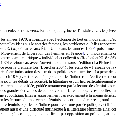
e
toute seule. Je nous veux. Faire craquer, grincher l’histoire. La vie privé
es années 1970, a coïncidé avec l’éclosion de tout un mouvement d’écrit
uvelles idées sur le sort des femmes, les problèmes qu’elles rencontrent
men’s Lib,
démarrés aux États-Unis dans les années 1960
1
puis immédi
le Mouvement de Libération des Femmes en France
4
…), mouvements carac
omme potentiel critique – individuel et collectif » (Rochefort 2018 : 86), 
 à 1974 environ car, avec l’ouverture de maisons d’édition (La Pleine L
ce pour la première fois (Boisclair 2004) : les écrits de « l’espace de la
forte imbrication des questions politiques et littéraires. La prise de co
sch 1970) : se trouvant à la jonction de l’intime (on l’écrit en se racont
 pour les débats de société), la littérature est un lieu particulièrement p
ès clairement cette idée, guidée notamment par la lecture des féministes é
des grandes écrivaines de ce mouvement-là, et leurs œuvres – celles de
time et politique. Elles n’appartiennent pas exactement à la même génér
 bien les femmes du mouvement féministe et continue d’écrire aujourd’h
rature féministe parle de l’intime pour avoir une portée politique, et il fa
t aussi d’une difficulté intrinsèque à la littérature féministe ainsi compr
articulier, le contingent, le quotidien – par opposition au politique, a