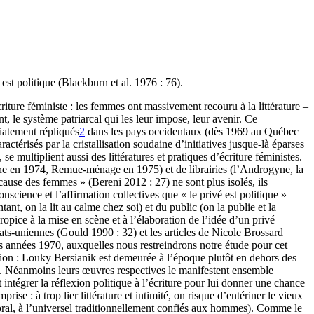
e est politique (Blackburn et al. 1976 : 76).
ure féministe : les femmes ont massivement recouru à la littérature –
, le système patriarcal qui les leur impose, leur avenir. Ce
atement répliqués
2
dans les pays occidentaux (dès 1969 au Québec
térisés par la cristallisation soudaine d’initiatives jusque-là éparses
se multiplient aussi des littératures et pratiques d’écriture féministes.
une en 1974, Remue-ménage en 1975) et de librairies (l’Androgyne, la
 cause des femmes » (Bereni 2012 : 27) ne sont plus isolés, ils
nscience et l’affirmation collectives que « le privé est politique »
ant, on la lit au calme chez soi) et du public (on la publie et la
ropice à la mise en scène et à l’élaboration de l’idée d’un privé
tats-uniennes (Gould 1990 : 32) et les articles de Nicole Brossard
s années 1970, auxquelles nous restreindrons notre étude pour cet
ation : Louky Bersianik est demeurée à l’époque plutôt en dehors des
ui. Néanmoins leurs œuvres respectives le manifestent ensemble
ut intégrer la réflexion politique à l’écriture pour lui donner une chance
ise : à trop lier littérature et intimité, on risque d’entériner le vieux
u moral, à l’universel traditionnellement confiés aux hommes). Comme le