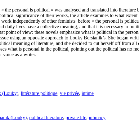
 « the personal is political » was analysed and translated into literatu
ical significance of their works, the article examines to what extent in
work independently of other feminists, before « the personal is politica
 daily lives have a collective meaning, and that it is necessary to politi
at point of view: these novels emphasize what is political in the personal
ssue using an opposite approach to Louky Bersianik’s. She began writing 
litical meaning of literature, and she decided to cut herself off from all 
es what is personal in the political
,
pointing out the political has no me
 voice as a writer.
k (Louky)
,
littérature politique
,
vie privée
,
intime
ianik (Louky)
,
political literature
,
private life
,
intimacy