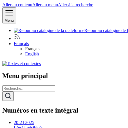
Aller au contenu
Aller au menu
Aller à la recherche
Menu
Retour au catalogue de 
Français
Français
English
Menu principal
Numéros en texte intégral
20-2 | 2025
L(es) invisible(s…