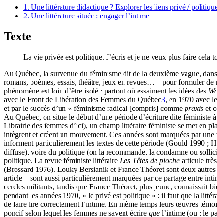
1. Une littérature didactique ? Explorer les liens privé / politiqu
2. Une littérature située : engager l’intime
Texte
La vie privée est politique. J’écris et je ne veux plus faire cela 
Au Québec, la survenue du féminisme dit de la deuxième vague, dans l
romans, poèmes, essais, théâtre, jeux en revues… – pour formuler de no
phénomène est loin d’être isolé : partout où essaiment les idées des
Wo
avec le Front de Libération des Femmes du Québec
3
, en 1970 avec 
et par le succès d’un « féminisme radical [compris] comme
praxis
et c
Au Québec, on situe le début d’une période d’écriture dite féministe
Librairie des femmes d’ici), un champ littéraire féministe se met en pla
intègrent et créent un mouvement. Ces années sont marquées par une très 
informent particulièrement les textes de cette période (Gould 1990 ; Hani
diffuse), voire du politique (on la recommande, la condamne ou sollicite
politique. La revue féministe littéraire
Les Têtes de pioche
articule tr
(Brossard 1976). Louky Bersianik et France Théoret sont deux autres 
article – sont aussi particulièrement marquées par ce partage entre in
cercles militants, tandis que France Théoret, plus jeune, connaissait
pendant les années 1970, « le privé est politique » : il faut que la litté
de faire lire correctement l’intime. En même temps leurs œuvres témoignen
poncif selon lequel les femmes ne savent écrire
que
l’intime (ou : le p