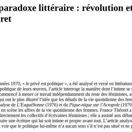
aradoxe littéraire : révolution e
ret
nnées 1970, « le privé est politique », a été analysé et versé en littér
olitique de leurs œuvres, l’article interroge la manière dont l’intime se
ommencé à mener ce travail indépendamment du reste des féministes, a
qui ont le plus
illustré
l’idée que les détails de la vie quotidienne des fem
analyse de
L’Euguélionne
(1976) et du
Pique-nique sur l’Acropole
(1979)
t en scène les affres de la vie quotidienne des femmes. France Théoret 
irectement les collectifs d’écrivaines féministes ; elle a assisté aux déba
duire une écriture qui lui soit intime et propre avant tout. L’article an
t voir que le politique lui-même n’a aucun sens s’il n’est pas situé et ne p