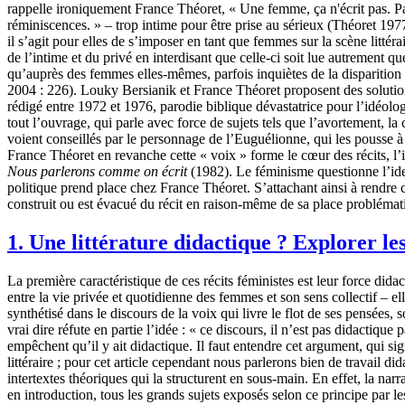
rappelle ironiquement France Théoret, « Une femme, ça n'écrit pas. Pas
réminiscences. » – trop intime pour être prise au sérieux (Théoret 197
il s’agit pour elles de s’imposer en tant que femmes sur la scène littér
de l’intime et du privé en interdisant que celle-ci soit lue autrement q
qu’auprès des femmes elles-mêmes, parfois inquiètes de la disparition d
2004 : 226). Louky Bersianik et France Théoret proposent des solutions
rédigé entre 1972 et 1976, parodie biblique dévastatrice pour l’idéologie
tout l’ouvrage, qui parle avec force de sujets tels que l’avortement, la
voient conseillés par le personnage de l’Euguélionne, qui les pousse à l
France Théoret en revanche cette « voix » forme le cœur des récits, l’i
Nous parlerons comme on écrit
(1982). Le féminisme questionne l’ident
politique prend place chez France Théoret. S’attachant ainsi à rendre c
construit ou est évacué du récit en raison-même de sa place problémat
1. Une littérature didactique ? Explorer les
La première caractéristique de ces récits féministes est leur force did
entre la vie privée et quotidienne des femmes et son sens collectif – el
synthétisé dans le discours de la voix qui livre le flot de ses pensées
vrai dire réfute en partie l’idée : « ce discours, il n’est pas didactiqu
empêchent qu’il y ait didactique. Il faut entendre cet argument, qui si
littéraire ; pour cet article cependant nous parlerons bien de travail di
intertextes théoriques qui la structurent en sous-main. En effet, la na
en introduction, tous les grands sujets exposés selon ce principe par l