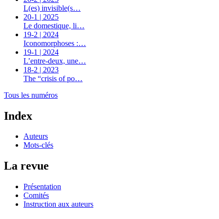
L(es) invisible(s…
20-1 | 2025
Le domestique, li…
19-2 | 2024
Iconomorphoses :…
19-1 | 2024
L’entre-deux, une…
18-2 | 2023
The “crisis of po…
Tous les numéros
Index
Auteurs
Mots-clés
La revue
Présentation
Comités
Instruction aux auteurs