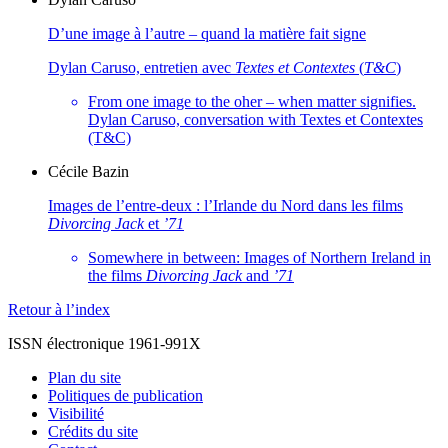
D’une image à l’autre – quand la matière fait signe
Dylan Caruso, entretien avec
Textes et Contextes
(
T&C
)
From one image to the oher – when matter signifies.
Dylan Caruso, conversation with Textes et Contextes
(T&C)
Cécile
Bazin
Images de l’entre-deux : l’Irlande du Nord dans les films
Divorcing Jack
et
’71
Somewhere in between: Images of Northern Ireland in
the films
Divorcing
Jack
and
’71
Retour à l’index
ISSN électronique 1961-991X
Plan du site
Politiques de publication
Visibilité
Crédits du site