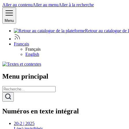
Aller au contenu
Aller au menu
Aller à la recherche
Menu
Retour au catalogue de 
Français
Français
English
Menu principal
Numéros en texte intégral
20-2 | 2025
L(es) invisible(s…