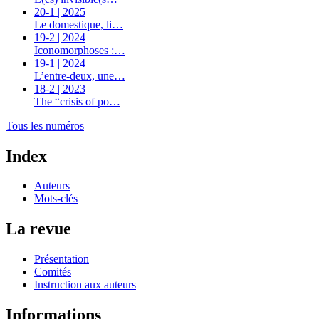
20-1 | 2025
Le domestique, li…
19-2 | 2024
Iconomorphoses :…
19-1 | 2024
L’entre-deux, une…
18-2 | 2023
The “crisis of po…
Tous les numéros
Index
Auteurs
Mots-clés
La revue
Présentation
Comités
Instruction aux auteurs
Informations