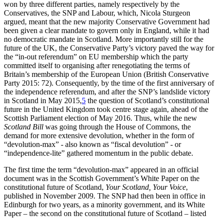
won by three different parties, namely respectively by the
Conservatives, the SNP and Labour, which, Nicola Sturgeon
argued, meant that the new majority Conservative Government had
been given a clear mandate to govern only in England, while it had
no democratic mandate in Scotland. More importantly still for the
future of the UK, the Conservative Party’s victory paved the way for
the “in-out referendum” on EU membership which the party
committed itself to organising after renegotiating the terms of
Britain’s membership of the European Union (British Conservative
Party 2015: 72). Consequently, by the time of the first anniversary of
the independence referendum, and after the SNP’s landslide victory
in Scotland in May 2015,
5
the question of Scotland’s constitutional
future in the United Kingdom took centre stage again, ahead of the
Scottish Parliament election of May 2016. Thus, while the new
Scotland Bill
was going through the House of Commons, the
demand for more extensive devolution, whether in the form of
“devolution-max” - also known as “fiscal devolution” - or
“independence-lite” gathered momentum in the public debate.
The first time the term “devolution-max” appeared in an official
document was in the Scottish Government’s White Paper on the
constitutional future of Scotland,
Your Scotland, Your Voice
,
published in November 2009. The SNP had then been in office in
Edinburgh for two years, as a minority government, and its White
Paper – the second on the constitutional future of Scotland – listed