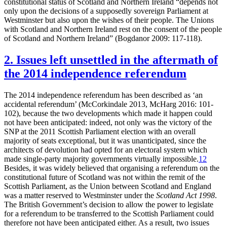
constitutional status of Scotland and Northern Ireland “depends not
only upon the decisions of a supposedly sovereign Parliament at
Westminster but also upon the wishes of their people. The Unions
with Scotland and Northern Ireland rest on the consent of the people
of Scotland and Northern Ireland” (Bogdanor 2009: 117-118).
2. Issues left unsettled in the aftermath of
the 2014 independence referendum
The 2014 independence referendum has been described as ‘an
accidental referendum’ (McCorkindale 2013, McHarg 2016: 101-
102), because the two developments which made it happen could
not have been anticipated: indeed, not only was the victory of the
SNP at the 2011 Scottish Parliament election with an overall
majority of seats exceptional, but it was unanticipated, since the
architects of devolution had opted for an electoral system which
made single-party majority governments virtually impossible.
12
Besides, it was widely believed that organising a referendum on the
constitutional future of Scotland was not within the remit of the
Scottish Parliament, as the Union between Scotland and England
was a matter reserved to Westminster under the
Scotland Act 1998
.
The British Government’s decision to allow the power to legislate
for a referendum to be transferred to the Scottish Parliament could
therefore not have been anticipated either. As a result, two issues