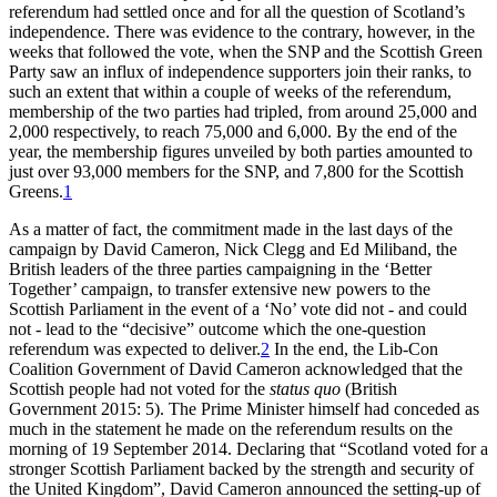
referendum had settled once and for all the question of Scotland’s
independence. There was evidence to the contrary, however, in the
weeks that followed the vote, when the SNP and the Scottish Green
Party saw an influx of independence supporters join their ranks, to
such an extent that within a couple of weeks of the referendum,
membership of the two parties had tripled, from around 25,000 and
2,000 respectively, to reach 75,000 and 6,000. By the end of the
year, the membership figures unveiled by both parties amounted to
just over 93,000 members for the SNP, and 7,800 for the Scottish
Greens.
1
As a matter of fact, the commitment made in the last days of the
campaign by David Cameron, Nick Clegg and Ed Miliband, the
British leaders of the three parties campaigning in the ‘Better
Together’ campaign, to transfer extensive new powers to the
Scottish Parliament in the event of a ‘No’ vote did not - and could
not - lead to the “decisive” outcome which the one-question
referendum was expected to deliver.
2
In the end, the Lib-Con
Coalition Government of David Cameron acknowledged that the
Scottish people had not voted for the
status quo
(British
Government 2015: 5). The Prime Minister himself had conceded as
much in the statement he made on the referendum results on the
morning of 19 September 2014. Declaring that “Scotland voted for a
stronger Scottish Parliament backed by the strength and security of
the United Kingdom”, David Cameron announced the setting-up of