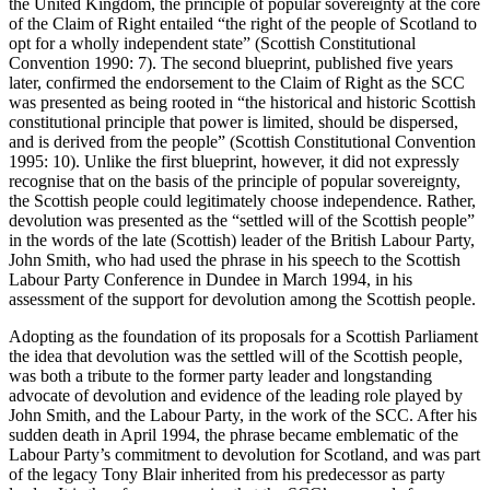
the United Kingdom, the principle of popular sovereignty at the core
of the Claim of Right entailed “the right of the people of Scotland to
opt for a wholly independent state” (Scottish Constitutional
Convention 1990: 7). The second blueprint, published five years
later, confirmed the endorsement to the Claim of Right as the SCC
was presented as being rooted in “the historical and historic Scottish
constitutional principle that power is limited, should be dispersed,
and is derived from the people” (Scottish Constitutional Convention
1995: 10). Unlike the first blueprint, however, it did not expressly
recognise that on the basis of the principle of popular sovereignty,
the Scottish people could legitimately choose independence. Rather,
devolution was presented as the “settled will of the Scottish people”
in the words of the late (Scottish) leader of the British Labour Party,
John Smith, who had used the phrase in his speech to the Scottish
Labour Party Conference in Dundee in March 1994, in his
assessment of the support for devolution among the Scottish people.
Adopting as the foundation of its proposals for a Scottish Parliament
the idea that devolution was the settled will of the Scottish people,
was both a tribute to the former party leader and longstanding
advocate of devolution and evidence of the leading role played by
John Smith, and the Labour Party, in the work of the SCC. After his
sudden death in April 1994, the phrase became emblematic of the
Labour Party’s commitment to devolution for Scotland, and was part
of the legacy Tony Blair inherited from his predecessor as party