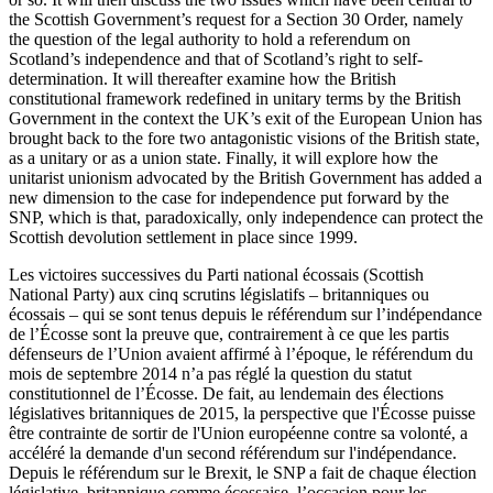
the Scottish Government’s request for a Section 30 Order, namely
the question of the legal authority to hold a referendum on
Scotland’s independence and that of Scotland’s right to self-
determination. It will thereafter examine how the British
constitutional framework redefined in unitary terms by the British
Government in the context the UK’s exit of the European Union has
brought back to the fore two antagonistic visions of the British state,
as a unitary or as a union state. Finally, it will explore how the
unitarist unionism advocated by the British Government has added a
new dimension to the case for independence put forward by the
SNP, which is that, paradoxically, only independence can protect the
Scottish devolution settlement in place since 1999.
Les victoires successives du Parti national écossais (Scottish
National Party) aux cinq scrutins législatifs – britanniques ou
écossais – qui se sont tenus depuis le référendum sur l’indépendance
de l’Écosse sont la preuve que, contrairement à ce que les partis
défenseurs de l’Union avaient affirmé à l’époque, le référendum du
mois de septembre 2014 n’a pas réglé la question du statut
constitutionnel de l’Écosse. De fait, au lendemain des élections
législatives britanniques de 2015, la perspective que l'Écosse puisse
être contrainte de sortir de l'Union européenne contre sa volonté, a
accéléré la demande d'un second référendum sur l'indépendance.
Depuis le référendum sur le Brexit, le SNP a fait de chaque élection
législative, britannique comme écossaise, l’occasion pour les