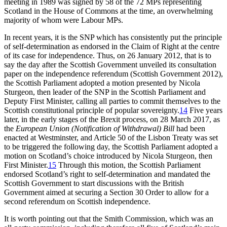
meeting in 1989 was signed by 58 of the 72 MPs representing
Scotland in the House of Commons at the time, an overwhelming
majority of whom were Labour MPs.
In recent years, it is the SNP which has consistently put the principle
of self-determination as endorsed in the Claim of Right at the centre
of its case for independence. Thus, on 26 January 2012, that is to
say the day after the Scottish Government unveiled its consultation
paper on the independence referendum (Scottish Government 2012),
the Scottish Parliament adopted a motion presented by Nicola
Sturgeon, then leader of the SNP in the Scottish Parliament and
Deputy First Minister, calling all parties to commit themselves to the
Scottish constitutional principle of popular sovereignty.
14
Five years
later, in the early stages of the Brexit process, on 28 March 2017, as
the
European Union (Notification of Withdrawal) Bill
had been
enacted at Westminster, and Article 50 of the Lisbon Treaty was set
to be triggered the following day, the Scottish Parliament adopted a
motion on Scotland’s choice introduced by Nicola Sturgeon, then
First Minister.
15
Through this motion, the Scottish Parliament
endorsed Scotland’s right to self-determination and mandated the
Scottish Government to start discussions with the British
Government aimed at securing a Section 30 Order to allow for a
second referendum on Scottish independence.
It is worth pointing out that the Smith Commission, which was an