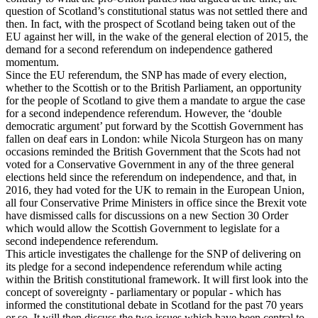
question of Scotland’s constitutional status was not settled there and
then. In fact, with the prospect of Scotland being taken out of the
EU against her will, in the wake of the general election of 2015, the
demand for a second referendum on independence gathered
momentum.
Since the EU referendum, the SNP has made of every election,
whether to the Scottish or to the British Parliament, an opportunity
for the people of Scotland to give them a mandate to argue the case
for a second independence referendum. However, the ‘double
democratic argument’ put forward by the Scottish Government has
fallen on deaf ears in London: while Nicola Sturgeon has on many
occasions reminded the British Government that the Scots had not
voted for a Conservative Government in any of the three general
elections held since the referendum on independence, and that, in
2016, they had voted for the UK to remain in the European Union,
all four Conservative Prime Ministers in office since the Brexit vote
have dismissed calls for discussions on a new Section 30 Order
which would allow the Scottish Government to legislate for a
second independence referendum.
This article investigates the challenge for the SNP of delivering on
its pledge for a second independence referendum while acting
within the British constitutional framework. It will first look into the
concept of sovereignty - parliamentary or popular - which has
informed the constitutional debate in Scotland for the past 70 years
or so. It will then discuss the two issues which have been central to