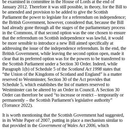
be examined in committee in the House of Lords at the end of
January 2012. Therefore it was still possible, in theory, for the Bill to
be amended and provision to be added to give the Scottish
Parliament the power to legislate for a referendum on independence;
the British Government, however, considered that, because the Bill
had already gone through all the stages of the parliamentary process
in the Commons, if that second option was the one chosen to ensure
that the referendum on Scottish independence was lawful, it would
be more sensible to introduce a new Bill aimed specifically at
addressing the issue of the independence referendum. In the end, the
British Government, while leaving the second option open, made it
clear that its preferred option was for the powers to be transferred to
the Scottish Parliament under a Section 30 Order. Indeed, while
Paragraph 1(b) of Schedule 5 of the
Scotland Act 1998
states that
“the Union of the Kingdoms of Scotland and England” is a matter
reserved to Westminster, Section 30 of the Act provides that
Schedule 5, which establishes the list of matters reserved to
Westminster can be altered by an Order in Council. A Section 30
Order can therefore be used “to increase or restrict – temporarily or
permanently – the Scottish Parliament’s legislative authority”
(Torrance 2022).
It is worth mentioning that the Scottish Government had suggested,
in its White Paper of 2007, putting in place a mechanism similar to
that provided in the
Government of Wales Act 2006
, which