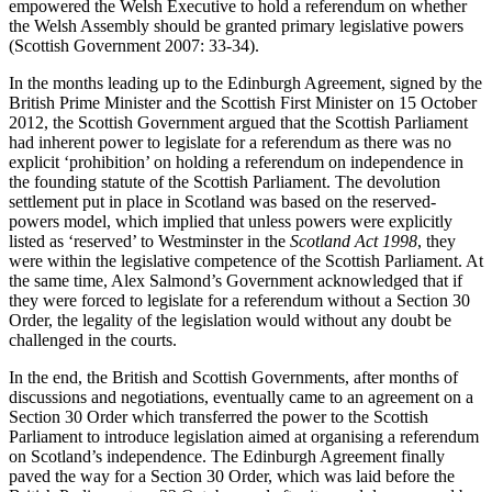
empowered the Welsh Executive to hold a referendum on whether
the Welsh Assembly should be granted primary legislative powers
(Scottish Government 2007: 33-34).
In the months leading up to the Edinburgh Agreement, signed by the
British Prime Minister and the Scottish First Minister on 15 October
2012, the Scottish Government argued that the Scottish Parliament
had inherent power to legislate for a referendum as there was no
explicit ‘prohibition’ on holding a referendum on independence in
the founding statute of the Scottish Parliament. The devolution
settlement put in place in Scotland was based on the reserved-
powers model, which implied that unless powers were explicitly
listed as ‘reserved’ to Westminster in the
Scotland Act 1998
, they
were within the legislative competence of the Scottish Parliament. At
the same time, Alex Salmond’s Government acknowledged that if
they were forced to legislate for a referendum without a Section 30
Order, the legality of the legislation would without any doubt be
challenged in the courts.
In the end, the British and Scottish Governments, after months of
discussions and negotiations, eventually came to an agreement on a
Section 30 Order which transferred the power to the Scottish
Parliament to introduce legislation aimed at organising a referendum
on Scotland’s independence. The Edinburgh Agreement finally
paved the way for a Section 30 Order, which was laid before the