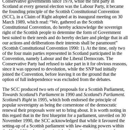
Conservative governments since 1979, while the first party in
Scotland at every general election was the Labour Party, it became
the founding principle of the Scottish Constitutional Convention
(SCC), in a Claim of Right adopted at its inaugural meeting on 30
March 1989, which read: “We, gathered as the Scottish
Constitutional Convention, do hereby acknowledge the sovereign
right of the Scottish people to determine the form of Government
best suited to their needs and do hereby declare and pledge that in all
our actions and deliberations their interests shall be paramount”
(Scottish Constitutional Convention 1990: 1). At the time, only two
of the four main parties represented in Scotland participated in the
Convention, namely Labour and the Liberal Democrats. The
Conservative Party had refused to take part in it for obvious reasons,
since it was opposed to devolution, while the SNP had initially
joined the Convention, before leaving it on the ground that the
option of full independence was excluded from the debates.
The SCC produced two sets of proposals for a Scottish Parliament,
Towards Scotland’s Parliament
in 1990 and
Scotland’s Parliament.
Scotland’s Right
in 1995, which both endorsed the principle of
popular sovereignty as being the cornerstone of the democratic
renewal their proposals were set to bring about. It is worth noting in
this regard that in the first blueprint for a parliament, unveiled on 30
November 1990, the SCC acknowledged that while it favoured the
setting-up of a Scottish parliament with law-making powers within