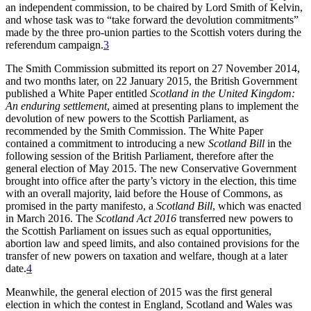
an independent commission, to be chaired by Lord Smith of Kelvin,
and whose task was to “take forward the devolution commitments”
made by the three pro-union parties to the Scottish voters during the
referendum campaign.
3
The Smith Commission submitted its report on 27 November 2014,
and two months later, on 22 January 2015, the British Government
published a White Paper entitled
Scotland in the United Kingdom:
An enduring settlement
, aimed at presenting plans to implement the
devolution of new powers to the Scottish Parliament, as
recommended by the Smith Commission. The White Paper
contained a commitment to introducing a new
Scotland Bill
in the
following session of the British Parliament, therefore after the
general election of May 2015. The new Conservative Government
brought into office after the party’s victory in the election, this time
with an overall majority, laid before the House of Commons, as
promised in the party manifesto, a
Scotland Bill
, which was enacted
in March 2016. The
Scotland Act 2016
transferred new powers to
the Scottish Parliament on issues such as equal opportunities,
abortion law and speed limits, and also contained provisions for the
transfer of new powers on taxation and welfare, though at a later
date.
4
Meanwhile, the general election of 2015 was the first general
election in which the contest in England, Scotland and Wales was