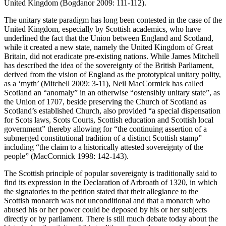
United Kingdom (Bogdanor 2009: 111-112).
The unitary state paradigm has long been contested in the case of the
United Kingdom, especially by Scottish academics, who have
underlined the fact that the Union between England and Scotland,
while it created a new state, namely the United Kingdom of Great
Britain, did not eradicate pre-existing nations. While James Mitchell
has described the idea of the sovereignty of the British Parliament,
derived from the vision of England as the prototypical unitary polity,
as a ‘myth’ (Mitchell 2009: 3-11), Neil MacCormick has called
Scotland an “anomaly” in an otherwise “ostensibly unitary state”, as
the Union of 1707, beside preserving the Church of Scotland as
Scotland’s established Church, also provided “a special dispensation
for Scots laws, Scots Courts, Scottish education and Scottish local
government” thereby allowing for “the continuing assertion of a
submerged constitutional tradition of a distinct Scottish stamp”
including “the claim to a historically attested sovereignty of the
people” (MacCormick 1998: 142-143).
The Scottish principle of popular sovereignty is traditionally said to
find its expression in the Declaration of Arbroath of 1320, in which
the signatories to the petition stated that their allegiance to the
Scottish monarch was not unconditional and that a monarch who
abused his or her power could be deposed by his or her subjects
directly or by parliament. There is still much debate today about the