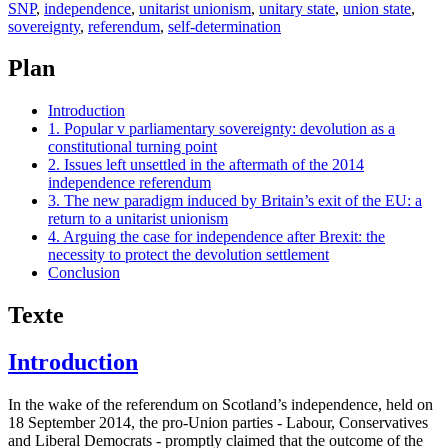
SNP
,
independence
,
unitarist unionism
,
unitary state
,
union state
,
sovereignty
,
referendum
,
self-determination
Plan
Introduction
1. Popular v parliamentary sovereignty: devolution as a
constitutional turning point
2. Issues left unsettled in the aftermath of the 2014
independence referendum
3. The new paradigm induced by Britain’s exit of the EU: a
return to a unitarist unionism
4. Arguing the case for independence after Brexit: the
necessity to protect the devolution settlement
Conclusion
Texte
Introduction
In the wake of the referendum on Scotland’s independence, held on
18 September 2014, the pro-Union parties - Labour, Conservatives
and Liberal Democrats - promptly claimed that the outcome of the