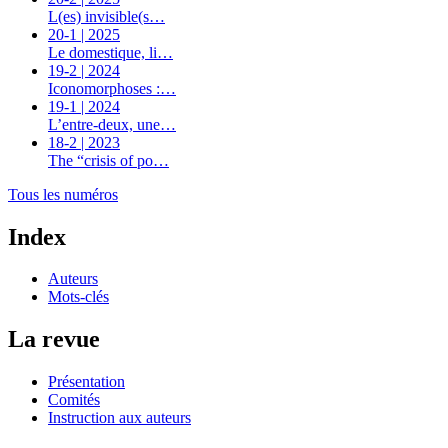
L(es) invisible(s…
20-1 | 2025
Le domestique, li…
19-2 | 2024
Iconomorphoses :…
19-1 | 2024
L’entre-deux, une…
18-2 | 2023
The “crisis of po…
Tous les numéros
Index
Auteurs
Mots-clés
La revue
Présentation
Comités
Instruction aux auteurs