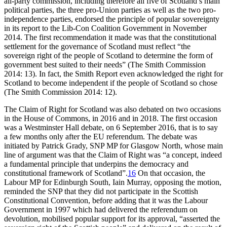
all-party commission, including therefore all five of Scotland’s main
political parties, the three pro-Union parties as well as the two pro-
independence parties, endorsed the principle of popular sovereignty
in its report to the Lib-Con Coalition Government in November
2014. The first recommendation it made was that the constitutional
settlement for the governance of Scotland must reflect “the
sovereign right of the people of Scotland to determine the form of
government best suited to their needs” (The Smith Commission
2014: 13). In fact, the Smith Report even acknowledged the right for
Scotland to become independent if the people of Scotland so chose
(The Smith Commission 2014: 12).
The Claim of Right for Scotland was also debated on two occasions
in the House of Commons, in 2016 and in 2018. The first occasion
was a Westminster Hall debate, on 6 September 2016, that is to say
a few months only after the EU referendum. The debate was
initiated by Patrick Grady, SNP MP for Glasgow North, whose main
line of argument was that the Claim of Right was “a concept, indeed
a fundamental principle that underpins the democracy and
constitutional framework of Scotland”.
16
On that occasion, the
Labour MP for Edinburgh South, Iain Murray, opposing the motion,
reminded the SNP that they did not participate in the Scottish
Constitutional Convention, before adding that it was the Labour
Government in 1997 which had delivered the referendum on
devolution, mobilised popular support for its approval, “asserted the