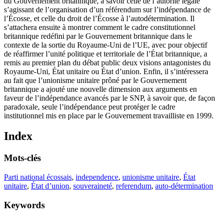
du Gouvernement britannique, à savoir celle de l’autorité légale
s’agissant de l’organisation d’un référendum sur l’indépendance de
l’Écosse, et celle du droit de l’Écosse à l’autodétermination. Il
s’attachera ensuite à montrer comment le cadre constitutionnel
britannique redéfini par le Gouvernement britannique dans le
contexte de la sortie du Royaume-Uni de l’UE, avec pour objectif
de réaffirmer l’unité politique et territoriale de l’État britannique, a
remis au premier plan du débat public deux visions antagonistes du
Royaume-Uni, État unitaire ou État d’union. Enfin, il s’intéressera
au fait que l’unionisme unitaire prôné par le Gouvernement
britannique a ajouté une nouvelle dimension aux arguments en
faveur de l’indépendance avancés par le SNP, à savoir que, de façon
paradoxale, seule l’indépendance peut protéger le cadre
institutionnel mis en place par le Gouvernement travailliste en 1999.
Index
Mots-clés
Parti national écossais
,
independence
,
unionisme unitaire
,
État
unitaire
,
État d’union
,
souveraineté
,
referendum
,
auto-détermination
Keywords