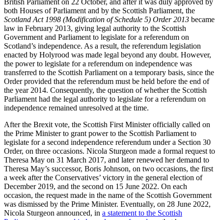
British Parliament on 22 October, and after it was duly approved by
both Houses of Parliament and by the Scottish Parliament, the
Scotland Act 1998 (Modification of Schedule 5) Order 2013
became
law in February 2013, giving legal authority to the Scottish
Government and Parliament to legislate for a referendum on
Scotland’s independence. As a result, the referendum legislation
enacted by Holyrood was made legal beyond any doubt. However,
the power to legislate for a referendum on independence was
transferred to the Scottish Parliament on a temporary basis, since the
Order provided that the referendum must be held before the end of
the year 2014. Consequently, the question of whether the Scottish
Parliament had the legal authority to legislate for a referendum on
independence remained unresolved at the time.
After the Brexit vote, the Scottish First Minister officially called on
the Prime Minister to grant power to the Scottish Parliament to
legislate for a second independence referendum under a Section 30
Order, on three occasions. Nicola Sturgeon made a formal request to
Theresa May on 31 March 2017, and later renewed her demand to
Theresa May’s successor, Boris Johnson, on two occasions, the first
a week after the Conservatives’ victory in the general election of
December 2019, and the second on 15 June 2022. On each
occasion, the request made in the name of the Scottish Government
was dismissed by the Prime Minister. Eventually, on 28 June 2022,
Nicola Sturgeon announced, in
a statement to the Scottish