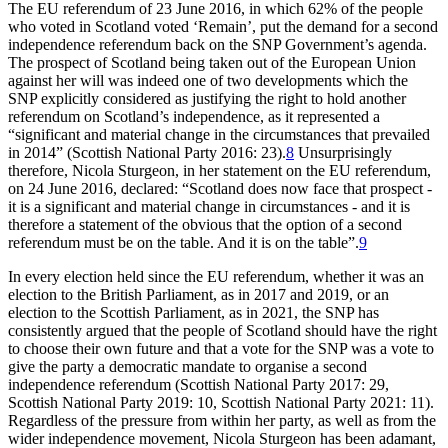
The EU referendum of 23 June 2016, in which 62% of the people
who voted in Scotland voted ‘Remain’, put the demand for a second
independence referendum back on the SNP Government’s agenda.
The prospect of Scotland being taken out of the European Union
against her will was indeed one of two developments which the
SNP explicitly considered as justifying the right to hold another
referendum on Scotland’s independence, as it represented a
“significant and material change in the circumstances that prevailed
in 2014” (Scottish National Party 2016: 23).
8
Unsurprisingly
therefore, Nicola Sturgeon, in her statement on the EU referendum,
on 24 June 2016, declared: “Scotland does now face that prospect -
it is a significant and material change in circumstances - and it is
therefore a statement of the obvious that the option of a second
referendum must be on the table. And it is on the table”.
9
In every election held since the EU referendum, whether it was an
election to the British Parliament, as in 2017 and 2019, or an
election to the Scottish Parliament, as in 2021, the SNP has
consistently argued that the people of Scotland should have the right
to choose their own future and that a vote for the SNP was a vote to
give the party a democratic mandate to organise a second
independence referendum (Scottish National Party 2017: 29,
Scottish National Party 2019: 10, Scottish National Party 2021: 11).
Regardless of the pressure from within her party, as well as from the
wider independence movement, Nicola Sturgeon has been adamant,