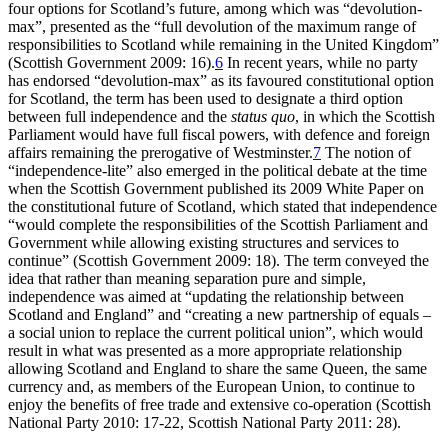
four options for Scotland’s future, among which was “devolution-
max”, presented as the “full devolution of the maximum range of
responsibilities to Scotland while remaining in the United Kingdom”
(Scottish Government 2009: 16).
6
In recent years, while no party
has endorsed “devolution-max” as its favoured constitutional option
for Scotland, the term has been used to designate a third option
between full independence and the
status quo
, in which the Scottish
Parliament would have full fiscal powers, with defence and foreign
affairs remaining the prerogative of Westminster.
7
The notion of
“independence-lite” also emerged in the political debate at the time
when the Scottish Government published its 2009 White Paper on
the constitutional future of Scotland, which stated that independence
“would complete the responsibilities of the Scottish Parliament and
Government while allowing existing structures and services to
continue” (Scottish Government 2009: 18). The term conveyed the
idea that rather than meaning separation pure and simple,
independence was aimed at “updating the relationship between
Scotland and England” and “creating a new partnership of equals –
a social union to replace the current political union”, which would
result in what was presented as a more appropriate relationship
allowing Scotland and England to share the same Queen, the same
currency and, as members of the European Union, to continue to
enjoy the benefits of free trade and extensive co-operation (Scottish
National Party 2010: 17-22, Scottish National Party 2011: 28).