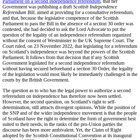
Parliament on a second independence referendum
, that her
Government was publishing a draft
Scottish Independence
Referendum Bill
, aimed at providing for a consultative referendum,
and that, because the legislative competence of the Scottish
Parliament to pass the Bill in the absence of a section 30 order was
contested, she had decided to ask the Lord Advocate to put the
question of the legality of an independence referendum organized
without the consent of Westminster to the UK Supreme Court. The
Court ruled, on 23 November 2022, that legislating for a referendum
on Scotland’s independence was beyond the powers of the Scottish
Parliament. It follows from that decision that if any Scottish
Government legislated for a second independence referendum
without having secured beforehand a section 30 Order, the legality
of the legislation would most likely be immediately challenged in the
courts by the British Government.
The question as to who has the legal power to authorize a second
referendum on independence has therefore now been settled.
However, the second question, on Scotland’s right to self-
determination, still attracts divergent opinions. While the position of
the SNP and of the wider independence movement is that the people
of Scotland have the right to determine the form of government best
suited to their needs, in the ranks of the pro-Union parties the
discourse has been more ambivalent. Yet, the Claim of Right
adopted by the Scottish Constitutional Convention at its inaugural