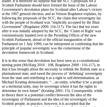
leader. It is therefore no surprise that the SCC’s proposals for a
Scottish Parliament should have formed the basis of the Labour
Government’s devolution plans for Scotland after Labour’s victory
at the 1997 general election, and as Vernon Bogdanor explains, by
following the proposals of the SCC, the claim that sovereignty lay
with the people of Scotland was “implicitly accepted by the Blair
Government” (Bogdanor 2009: 116-117). The fact that ten years
after it was initially adopted by the SCC, the ‘Claim of Right’ was
ceremoniously handed over to the Presiding Officer of the new
Scottish Parliament, ahead of the official inauguration of the
Parliament on 1 July 1999, can be interpreted as confirming that the
principle of popular sovereignty was the cornerstone of the
devolution framework in Scotland.
It is in this sense that devolution has been seen as a constitutional
turning point (McHarg 2016 : 108, Bogdanor 2009 : 116-117), in
that it has brought about the necessity to rethink the British state as a
plurinational state, and eased the process of ‘delinking’ sovereignty
from the state and redefining it as a right to self-determination, as
Michael Keating demonstrates: “…an entity, whether it be a people
or a territorial unity, may be sovereign where it has the rights to
determine its own future” (Keating 2001: 15). Consequently, while
in theory there is a potential conflict between the idea of the
sovereignty of Parliament and the idea of the sovereignty of the
Scottish people, in practice, however, it is accepted that the