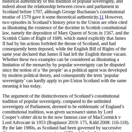
historical authenticity of this tradition of popular sovereignty, and
indeed about the relationship between crown and parliament in
Scotland before 1707, although George Buchanan’s constitutional
treatise of 1579 gave it some theoretical authenticity.
11
However,
two episodes in Scotland’s history prior to the Union are often cited
as illustrating the existence of the doctrine in Scottish constitutional
law, namely the deposition of Mary Queen of Scots in 1567, and the
Scottish Claim of Right of 1689, which stated explicitly that James
II had by his actions forfeited the throne of Scotland, and had
consequently been deposed, while the English Bill of Rights of the
same year declared that James II had left the English throne vacant.
Whether these two examples can be considered as illustrating a
limitation of the monarchy by popular sovereignty can be disputed
since the notion of a ‘the people’ as a political agent was developed
by modern political theory, and consequently the term ‘popular
sovereignty’ can hardly apply to pre-Union Scotland with the same
meaning it has today.
The argument of the distinctiveness of Scotland’s constitutional
tradition of popular sovereignty, compared to the unlimited
sovereignty of Parliament, deemed to be emblematic of England’s
constitutional tradition, was given sacrosanct status by Lord
Cooper’s
obiter dicta
in the now famous case of MacCormick v
Lord Advocate in 1953 (Bogdanor 2019: 175, Kidd 2008: 116-118).
By the late 1980s, as Scotland had been governed by successive