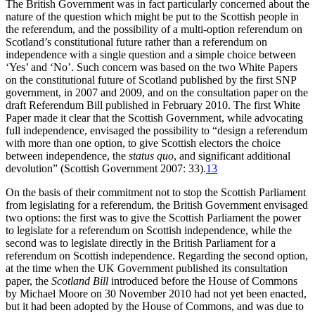
The British Government was in fact particularly concerned about the
nature of the question which might be put to the Scottish people in
the referendum, and the possibility of a multi-option referendum on
Scotland’s constitutional future rather than a referendum on
independence with a single question and a simple choice between
‘Yes’ and ‘No’. Such concern was based on the two White Papers
on the constitutional future of Scotland published by the first SNP
government, in 2007 and 2009, and on the consultation paper on the
draft Referendum Bill published in February 2010. The first White
Paper made it clear that the Scottish Government, while advocating
full independence, envisaged the possibility to “design a referendum
with more than one option, to give Scottish electors the choice
between independence, the
status quo
, and significant additional
devolution” (Scottish Government 2007: 33).
13
On the basis of their commitment not to stop the Scottish Parliament
from legislating for a referendum, the British Government envisaged
two options: the first was to give the Scottish Parliament the power
to legislate for a referendum on Scottish independence, while the
second was to legislate directly in the British Parliament for a
referendum on Scottish independence. Regarding the second option,
at the time when the UK Government published its consultation
paper, the
Scotland Bill
introduced before the House of Commons
by Michael Moore on 30 November 2010 had not yet been enacted,
but it had been adopted by the House of Commons, and was due to