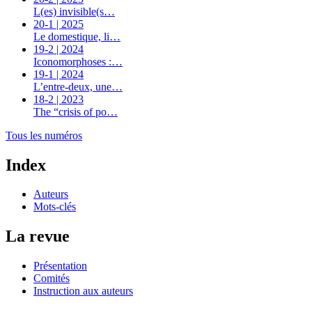
L(es) invisible(s…
20-1 | 2025
Le domestique, li…
19-2 | 2024
Iconomorphoses :…
19-1 | 2024
L’entre-deux, une…
18-2 | 2023
The “crisis of po…
Tous les numéros
Index
Auteurs
Mots-clés
La revue
Présentation
Comités
Instruction aux auteurs