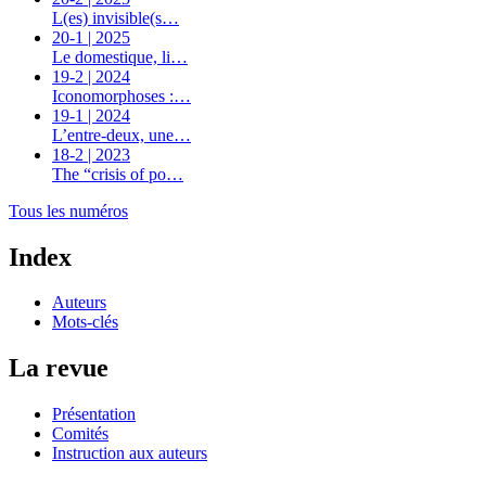
L(es) invisible(s…
20-1 | 2025
Le domestique, li…
19-2 | 2024
Iconomorphoses :…
19-1 | 2024
L’entre-deux, une…
18-2 | 2023
The “crisis of po…
Tous les numéros
Index
Auteurs
Mots-clés
La revue
Présentation
Comités
Instruction aux auteurs