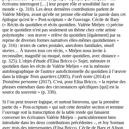
écrivains interrogent […] leur propre rôle et sensibilité face au
monde » (p. 310). Les deux dernières contributions parlent de
Valérie Mréjen, avant qu'elle ne prenne elle-même la parole dans cet
épilogue qu'est le « Post-scriptum » de l'ouvrage. Cécile de Bary
(« Récits du quotidien et récits quotidien. Valérie Mréjen ») précise
que le quotidien n'est pas seulement un thème chez cette artiste
polymorphe : son œuvre « relève du quotidien [également] par sa
reprise de diverses formes narratives elles-mêmes quotidiennes »
(p. 316) : textes de cartes postales, anecdotes familiales,
small
stories
… À travers tous ces récits, « Mréjen nous invite à
reconnaître, magnifié ou moqué, notre quotidien, avec distance »
(p. 325). L'objet d'étude d'Elisa Bricco (« Sujet, mémoire et
quotidien dans les récits de Valérie Mréjen » est la mémoire
autobiographique de l'autrice autofictionnelle du quotidien à l’œuvre
dans la trilogie
Trois quartiers
(2005),
Forêt noire
(2014) et
Troisième personne
(2017). C'est, pour Elisa Bricco, « la reprise des
phrases entendues dans des circonstances spécifiques [qui] est la
source du souvenir » (p. 330).
Si l’on peut trouver logique, et surtout bienvenu, que la première
partie du « Post-scriptum » qui suit cette dernière section et termine
l’ouvrage soit la transcription de la table ronde qui faisaient
converser les écrivaines Valérie Mréjen – particulièrement bien
introduite dans les deux contributions précédentes –, et Joy Sorman
avec trois des intervenantes (Elisa Bricco, Cécile de Bary et Alison