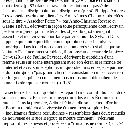
presse, tandis que Jérôme Meizoz interroge « la place cruciale du
quotidien » (p. 83) dans le travail de restitution du passé de
l'historien « indisciplinaire ou indiscipliné » (p. 94) Philippe Artières.
Les « poétiques du quotidien chez Anne-James Chaton », abordées
sous le titre « Assécher Perec ? » par Anne-Christine Royère et
Gaëlle Théval, décrivent la façon toute perecquienne dont l'écrivain-
performeur prend pour matériau les objets du quotidien qu'il
assemble et met en voix pour faire parler le monde. Sylvain Diaz
rappelle que notre quotidien contemporain est aussi l'univers
numérique dans lequel nous sommes immergés : c'est ainsi que sous
le titre « De l'incommensurable », il propose une lecture de la pièce
Ctrl-x
(2014) de Pauline Peyrade, décrivant le quotidien d'une
femme seule sur scène interagissant avec son écran et le monde de
l'Internet et avec son téléphone, un quotidien mis en espace par une
« dramaturgie du “pas grand-chose” » consistant en une succession
de fragments qui n'en constituent pas moins une fable cohérente,
« une histoire qui se raconte » (p. 125).
La section « Lieux du quotidien » répartit cinq contributions en deux
sous-sections : « Espaces urbains/périurbains » et « Écritures du
rural ». Dans la première, Arthur Pétin étudie sous le mot d'ordre
« Pour un quotidien à la viscosité éminemment souple » les
« inquiétantes fictions périurbaines » rassemblées dans deux recueils
de nouvelles de Bruce Bégout, et montre comment « l'écrivain
[reproduit] les canevas et procédés du “romantisme noir” » (p. 139)