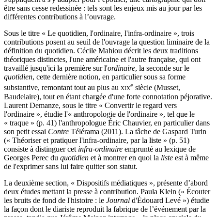
être sans cesse redessinée : tels sont les enjeux mis au jour par les
différentes contributions à l’ouvrage.
Sous le titre « Le quotidien, l'ordinaire, l'infra-ordinaire », trois
contributions posent au seuil de l'ouvrage la question liminaire de la
définition du quotidien. Cécile Mahiou décrit les deux traditions
théoriques distinctes, l'une américaine et l'autre française, qui ont
travaillé jusqu'ici la première sur l'
ordinaire
, la seconde sur le
quotidien
, cette dernière notion, en particulier sous sa forme
e
substantive, remontant tout au plus au
xix
siècle (Musset,
Baudelaire), tout en étant chargée d'une forte connotation péjorative.
Laurent Demanze, sous le titre « Convertir le regard vers
l'ordinaire », étudie l'« anthropologie de l'ordinaire », tel que le
« traque » (p. 41) l'anthropologue Éric Chauvier, en particulier dans
son petit essai
Contre
Télérama (2011). La tâche de Gaspard Turin
(« Théoriser et pratiquer l'infra-ordinaire, par la liste » (p. 51)
consiste à distinguer cet
infra-ordinaire
emprunté au lexique de
Georges Perec du
quotidien
et à montrer en quoi la
liste
est à même
de l'exprimer sans lui faire quitter son statut.
La deuxième section, « Dispositifs médiatiques », présente d’abord
deux études mettant la presse à contribution. Paula Klein (« Écouter
les bruits de fond de l'histoire : le
Journal
d'Édouard Levé ») étudie
la façon dont le diariste reproduit la fabrique de l’événement par la