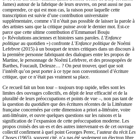
James) autour de la fabrique de leurs œuvres, on peut aussi ne pas
comprendre, ce qui est mon cas, la raison pour laquelle cette
transcription est suivie d’une contribution universitaire
supplémentaire, comme s’il n’était pas possible de laisser la parole à
des artistes sans que la critique puisse avoir le dernier mot. Est-ce
parce que cette ultime contribution d’Emmanuel Bouju
(« Révolutions anciennes et histoires sans paroles.
L’Enfance
politique
au quotidien ») confronte
L’Enfance politique
de Noémi
Lefebvre (2015) à un bouquet de textes critiques dans un discours à
la première personne fabriquant des dialogues entre les propos de
Martine, le personnage de Noémi Lefebvre, et des prosopopées de
Barthes, Foucault, Deleuze… ? On peut trouver, quel que soit
l’intérêt qu’on peut porter à ce type non conventionnel d’écriture
critique, que ce n’était pas vraiment sa place.
Ce recueil fait un bon tour – toujours trop rapide, telles sont les
limites des ouvrages collectifs, en dépit de leur efficacité et de la
pluralité de leurs préoccupations et points de vue –, non pas tant de
la question du
quotidien
que des écritures récentes de la Littérature
française concernées par cette dimension a priori a-littéraire, voire
anti-littéraire, et ouvre quelques questions sur les raisons et la
signification de l’expansion de cette préoccupation moderne. Les
propos croisés des un·es et des autres intervenant·es de cet ouvrage
collectif confirment à quel point Georges Perec, l’auteur du récit
Les
Choses
(1965), souvent cité, n’a pas été seulement un électron libre