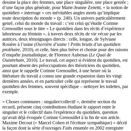
dessine la place des femmes, une place singulière, une place genrée ;
d’une façon plus générale, pour Marie-Jeanne Zenetti, « la notion de
quotidien » interroge « ces inévitables angles morts qu’implique
toute description du monde » (p. 240). Un univers particulièrement
genré, celui du monde du travail : c’est celui qu’étudie Corinne
Grenouillet sous le titre « Le quotidien dans les récits d’expérience
laborieuse au féminin », à travers deux récits de vie vécue par les
autrices, deux témoignages directs : celle, longue, de Sylviane
Rosière à l’usine (
Ouvrière d’usine ! Petits bruits d’un quotidien
prolétaire
, 2010), et celle, bien plus brève et choisie pour des raisons
d’enquête journalistique, de Florence Aubenas (
Le Quai de
Ouistreham
, 2010). Le travail, cet aspect si évident du quotidien, est
pourtant absent des préoccupations des théoriciens du quotidien,
ainsi que le rappelle Corinne Grenouillet, à une heure où la
littérature du travail a connu une grande expansion dans les vingt
dernières années, et en particulier celle qui représente le travail
quotidien des femmes, souvent spécifique – nettoyer les toilettes, par
exemple.
« Choses communes : singulier/collectif », dernière section du
recueil, présente cinq contributions étudiant le rapport entre le
singulier et le collectif dans l'expérience du quotidien, question
qu'avait déjà évoquée Corinne Grenouillet à la fin de son article.
Maxime Decout (« Marcel Cohen et l'écriture sympathique) » décrit
la façon dont la série d'ouvrages
Faits
entamée en 2002 enregistre