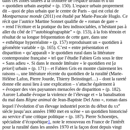
dans ces zones situées à la frontière de l'espace urbain et d'un
« quotidien urbain aseptisé » (p. 150). L'espace urbain proprement
dit – quoi de plus urbain que le centre de Paris – qui est celui de
Montparnasse monde
(2011) est étudié par Marie-Pascale Huglo. Ce
récit que l’autrice Martine Sonnet qualifie de « roman de gare »
« rend l’écriture et la pratique du lieu indissociables, n’hésitant pas à
aller du côté de l’“autobiogéographie” » (p. 153), à la fois témoin et
résultat de sa longue fréquentation de cette gare, dans une
« esthétique hyperréaliste » (p. 157) reproduisant un « quotidien à
géométrie variable » (p. 165). C’est « entre présentation et
disparition » qu’apparaît « le quotidien rural dans la littérature
contemporaine française » tel que l’étudie Fabien Gris sous le titre
« Sans adieu ». Si dans le monde littéraire « le quotidien est [
a
priori
] urbain » (p. 171) – et Fabien Gris en montre clairement les
raisons –, une littérature récente du quotidien de la ruralité (Marie-
Hélène Lafon, Pierre Jourde, Thierry Beinstingel…) – dont la rareté
donne elle aussi lieu à une explication – s’attache également à
« évoquer des vies paysannes menacées de disparition » (p. 182).
Aurore Labadie évoque la violence de l’élevage et « la banalisation
du mal dans
Règne animal
de Jean-Baptiste Del Amo », roman dans
e
lequel l’évolution d’un élevage industriel porcin du début du
xx
siècle jusqu’aux années 1980 met en scène « un quotidien historicisé
au service d’une critique politique » (p. 187). Pierre Schoentjes,
spécialiste d’écopoétique
1
, note le renouveau en France de l'intérêt
pour la ruralité dans les années 1970 et la façon dont depuis vingt