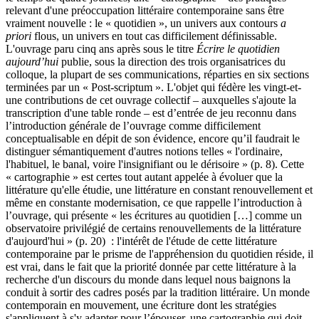
relevant d'une préoccupation littéraire contemporaine sans être
vraiment nouvelle : le « quotidien », un univers aux contours
a
priori
flous, un univers en tout cas difficilement définissable.
L'ouvrage paru cinq ans après sous le titre
Écrire le quotidien
aujourd’hui
publie, sous la direction des trois organisatrices du
colloque, la plupart de ses communications, réparties en six sections
terminées par un « Post-scriptum ». L'objet qui fédère les vingt-et-
une contributions de cet ouvrage collectif – auxquelles s'ajoute la
transcription d'une table ronde – est d’entrée de jeu reconnu dans
l’introduction générale de l’ouvrage comme difficilement
conceptualisable en dépit de son évidence, encore qu’il faudrait le
distinguer sémantiquement d'autres notions telles « l'ordinaire,
l'habituel, le banal, voire l'insignifiant ou le dérisoire » (p. 8). Cette
« cartographie » est certes tout autant appelée à évoluer que la
littérature qu'elle étudie, une littérature en constant renouvellement et
même en constante modernisation, ce que rappelle l’introduction à
l’ouvrage, qui présente « les écritures au quotidien […] comme un
observatoire privilégié de certains renouvellements de la littérature
d'aujourd'hui » (p. 20) : l'intérêt de l'étude de cette littérature
contemporaine par le prisme de l'appréhension du quotidien réside, il
est vrai, dans le fait que la priorité donnée par cette littérature à la
recherche d'un discours du monde dans lequel nous baignons la
conduit à sortir des cadres posés par la tradition littéraire. Un monde
contemporain en mouvement, une écriture dont les stratégies
s'appliquent à s'y adapter pour l’épouser, une cartographie qui doit