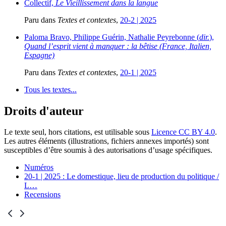
Collectif,
Le Vieillissement dans la langue
Paru dans
Textes et contextes
,
20-2 | 2025
Paloma Bravo, Philippe Guérin, Nathalie Peyrebonne (
dir.
),
Quand l’esprit vient à manquer : la bêtise (France, Italien,
Espagne)
Paru dans
Textes et contextes
,
20-1 | 2025
Tous les textes...
Droits d'auteur
Le texte seul, hors citations, est utilisable sous
Licence CC BY 4.0
.
Les autres éléments (illustrations, fichiers annexes importés) sont
susceptibles d’être soumis à des autorisations d’usage spécifiques.
Numéros
20-1 | 2025 : Le domestique, lieu de production du politique /
L
…
Recensions