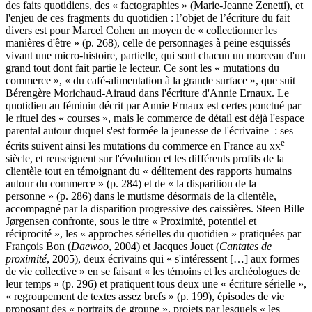
des faits quotidiens, des « factographies » (Marie-Jeanne Zenetti), et
l'enjeu de ces fragments du quotidien : l’objet de l’écriture du fait
divers est pour Marcel Cohen un moyen de « collectionner les
manières d'être » (p. 268), celle de personnages à peine esquissés
vivant une micro-histoire, partielle, qui sont chacun un morceau d'un
grand tout dont fait partie le lecteur. Ce sont les « mutations du
commerce », « du café-alimentation à la grande surface », que suit
Bérengère Morichaud-Airaud dans l'écriture d'Annie Ernaux. Le
quotidien au féminin décrit par Annie Ernaux est certes ponctué par
le rituel des « courses », mais le commerce de détail est déjà l'espace
parental autour duquel s'est formée la jeunesse de l'écrivaine : ses
e
écrits suivent ainsi les mutations du commerce en France au
xx
siècle, et renseignent sur l'évolution et les différents profils de la
clientèle tout en témoignant du « délitement des rapports humains
autour du commerce » (p. 284) et de « la disparition de la
personne » (p. 286) dans le mutisme désormais de la clientèle,
accompagné par la disparition progressive des caissières. Steen Bille
Jørgensen confronte, sous le titre « Proximité, potentiel et
réciprocité », les « approches sérielles du quotidien » pratiquées par
François Bon (
Daewoo
, 2004) et Jacques Jouet (
Cantates de
proximité
, 2005), deux écrivains qui « s'intéressent […] aux formes
de vie collective » en se faisant « les témoins et les archéologues de
leur temps » (p. 296) et pratiquent tous deux une « écriture sérielle »,
« regroupement de textes assez brefs » (p. 199), épisodes de vie
proposant des « portraits de groupe », projets par lesquels « les