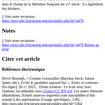
e
dans le champ de la littérature française du
xx
siècle : il a également
des héritiers.
1
Voir notre recension :
https://preo.ube.fr/textesetcontextes/index.php?id=4479
Notes
1
Voir notre recension :
https://preo.ube.fr/textesetcontextes/index.php?id=4479
Retour au
texte
Citer cet article
Référence électronique
Hervé
Bismuth
, « Corinne Grenouillet, Maryline Heck, Alison
James (dir.),
Écrire le quotidien aujourd’hui
»,
Textes et contextes
[En ligne], 20-1 | 2025, . Droits d'auteur : Le texte seul, hors
citations, est utilisable sous
Licence CC BY 4.0
. Les autres éléments
(illustrations, fichiers annexes importés) sont susceptibles d’être
soumis à des autorisations d’usage spécifiques.. URL :
http://preo.ube.fr/textesetcontextes/index.php?id=5364