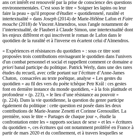
ans cet intérêt est renouvelé par la prise de conscience des questions
environnementales. C'est sous le titre « Soigner les lapins ou leur
faire la peau » qu'il propose d'étudier « quotidienneté, ruralité et
intertextualité » dans
Joseph
(2014) de Marie-Hélène Lafon et
Faire
mouche
(2018) de Vincent Almendros, sous l'angle notamment de
l’intertextualité, de Flaubert à Claude Simon, une intertextualité dont
les enjeux diffèrent et qui inscrivent le roman de Lafon dans le
quotidien de la ruralité et à l'inverse en écartent celui d'Almendros.
« Expériences et résistances du quotidien » : sous ce titre sont
proposées trois contributions envisageant le quotidien dans l'univers
d'un combat personnel et social et rappellent comment ce domaine
a
priori
banal participe du politique. Patrick Werly, dans une des rares
études du recueil, avec celle portant sur l’écriture d’Anne-James
Chaton, consacrées au texte poétique, analyse « Les gestes du
quotidien » au fil des vers du poète tchèque Petr Král : ces gestes
font en dernière instance du monde quotidien, « à la fois platitude et
profondeur » (p. 223), « le lieu d’une résistance au pouvoir »
(p. 224). Dans la vie quotidienne, la question du genre participe
également du politique : cette question est posée dans les deux
contributions de Marie-Jeanne Zenetti et Corinne Grenouillet. La
première, sous le titre « Partages de chaque jour », étudie la
confrontation entre les « rapports sociaux de sexe » et les « écritures
du quotidien », ces écritures qui ont notamment proliféré en France à
partir de mars 2020 et du confinement, et à travers lesquelles se