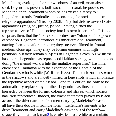
Madeline’s) evoking either the windows of an evil, or an absent,
soul. Legendre’s power is both social and sexual: he possesses
Madeline, then Beaumont whom he has “taken a fancy to.”
Legendre not only “embodies the economic, the social, and the
religious apparatuses” (Bishop 2008: 148), but detains several state
apparatuses (religion, justice, police), having turned the
representatives of Haitian society into his own inner circle. It is no
surprise, then, that the “native authorities” are “afraid of” the power
of voodoo. Legendre introduces his inner circle to Beaumont,
naming them one after the other; they are even filmed in frontal
medium close-ups. They may be former enemies with high
positions, but they remain subjects in Legendre’s eyes. As Williams
has noted, Legendre has reproduced Haitian society, with the blacks
doing “the menial work while the mulattos supervise.” His inner
circle are all mulattos with the exception of the Captain of the
Gendarmes who is white (Williams 1983). The black zombies work
in the shadows and are mostly filmed in long shots which emphasize
the repetitive aspect of their labor
1
; one falls out of line only to be
automatically replaced by another. Legendre has thus maintained the
hierarchy between the former colonists and slaves, which society
has itself reproduced. Indeed, the black characters played by black
actors—the driver and the four men carrying Madeleine’s casket—
all have their double in zombie form—Legendre’s servants who
drive Beaumont and carry Madeline’s casket out of the tomb—
suggesting that a black man
2
is equivalent to a white or a mulatto