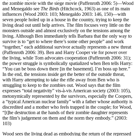
the zombie movie with the siege movie (Paffenroth 2006: 5)—Wood
and Menegaldo see
The Birds
(Hitchcock, 1963) as one of its main
influences (Wood 2003: 103; Menegaldo 2003: 146, 150)—with
seven people holed up in a house in the country, trying to keep the
living dead out until help arrives. The film focuses very little on the
monsters outside and almost exclusively on the tensions among the
living. Although Ben immediately tells Barbara that the only way to
survive is to “get to where there’s some other people” and work
“together,” each additional survivor actually represents a new threat
(Paffenroth 2006: 39). Ben and Harry Cooper vie for power over
the living, while Tom advocates cooperation (Paffenroth 2006: 31);
the power struggle is symbolically spatialized when Ben tells Harry:
“You can be boss down there [in the basement]. I’m boss up here.”
In the end, the tensions inside get the better of the outside threat,
with Harry attempting to take the rifle away from Ben who is
struggling to keep to the zombies out. Wood says that the film
expresses “total negativity” vis-à-vis American society (2003: 105),
metonymically represented by the survivors, especially the Coopers,
a “typical American nuclear family” with a father whose authority is
discredited and a mother who feels trapped in the couple; for Wood,
“[t]he destruction at the hands of their zombie daughter represents
the film’s judgement on them and the norm they embody.” (2003:
103)
Wood sees the living dead as embodying the return of the repressed