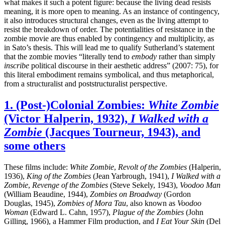
what makes it such a potent figure: because the living dead resists
meaning, it is more open to meaning. As an instance of contingency,
it also introduces structural changes, even as the living attempt to
resist the breakdown of order. The potentialities of resistance in the
zombie movie are thus enabled by contingency and multiplicity, as
in Sato’s thesis. This will lead me to qualify Sutherland’s statement
that the zombie movies “literally tend to
embody
rather than simply
inscribe
political discourse in their aesthetic address” (2007: 75), for
this literal embodiment remains symbolical, and thus metaphorical,
from a structuralist and poststructuralist perspective.
1. (Post-)Colonial Zombies:
White Zombie
(Victor Halperin, 1932),
I Walked with a
Zombie
(Jacques Tourneur, 1943), and
some others
These films include:
White Zombie
,
Revolt of the Zombies
(Halperin,
1936),
King of the Zombies
(Jean Yarbrough, 1941),
I Walked with a
Zombie
,
Revenge of the Zombies
(Steve Sekely, 1943),
Voodoo Man
(William Beaudine, 1944),
Zombies on Broadway
(Gordon
Douglas, 1945),
Zombies of Mora Tau
, also known as
Voodoo
Woman
(Edward L. Cahn, 1957),
Plague of the Zombies
(John
Gilling, 1966), a Hammer Film production, and
I Eat Your Skin
(Del