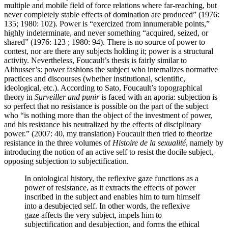
multiple and mobile field of force relations where far-reaching, but
never completely stable effects of domination are produced” (1976:
135; 1980: 102). Power is “exercized from innumerable points,”
highly indeterminate, and never something “acquired, seized, or
shared” (1976: 123 ; 1980: 94). There is no source of power to
contest, nor are there any subjects holding it; power is a structural
activity. Nevertheless, Foucault’s thesis is fairly similar to
Althusser’s: power fashions the subject who internalizes normative
practices and discourses (whether institutional, scientific,
ideological, etc.). According to Sato, Foucault’s topographical
theory in
Surveiller and punir
is faced with an aporia: subjection is
so perfect that no resistance is possible on the part of the subject
who “is nothing more than the object of the investment of power,
and his resistance his neutralized by the effects of disciplinary
power.” (2007: 40, my translation) Foucault then tried to theorize
resistance in the three volumes of
Histoire de la sexualité
, namely by
introducing the notion of an active self to resist the docile subject,
opposing subjection to subjectification.
In ontological history, the reflexive gaze functions as a
power of resistance, as it extracts the effects of power
inscribed in the subject and enables him to turn himself
into a desubjected self. In other words, the reflexive
gaze affects the very subject, impels him to
subjectification and desubjection, and forms the ethical