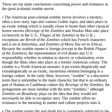
These are my main conclusions concerning power and resistance in
the (post-)colonial zombie movie.
• The American post-colonial zombie movie involves a mystery,
often a love story, taps into various Gothic topoi, and takes place in
an exotic setting which is usually closer to home than other classical
horror movies (
Revenge of the Zombies
and
Voodoo Man
take place
exclusively in the U.S.,
Plague of the Zombies
in the U.K.;
exceptions are
Revolt of the Zombies
which has French characters
and is set in Indochina, and
Zombies of Mora-Tau
set in Africa).
Because the zombie master is foreign (except in the British
Plague
of the Zombies
), the representation of evil denies any U.S.
responsibility whether in relation to slavery or colonization, even
though the films often take place in a former American colony. The
zombie is a North American monster; it pre-exists diegetically and
extradiegetically as an exotic, mysterious element belonging to a
foreign culture. In the early films, however, “zombie” is a discursive
norm that is unfamiliar to the main character, but that is an ordinary
part of Haitian or Caribbean culture (by
Revenge of the Zombies
, the
protagonists are more familiar with the term “zombies,” although
Zombies on Broadway
plays on the idea that they would not
necessarily be able to recognize one). The zombie offers no
resistance to the meaning its master and culture projects onto it.
• The zombie resists life and death but is completely subjected to the