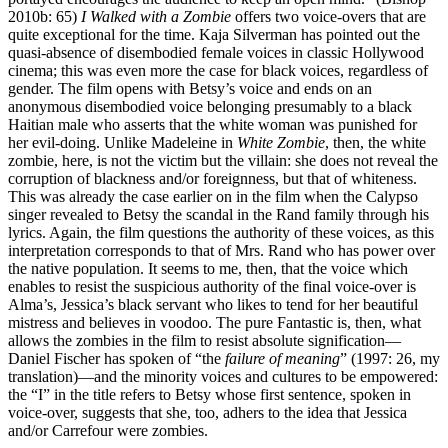
2010b: 65)
I Walked with a Zombie
offers two voice-overs that are
quite exceptional for the time. Kaja Silverman has pointed out the
quasi-absence of disembodied female voices in classic Hollywood
cinema; this was even more the case for black voices, regardless of
gender. The film opens with Betsy’s voice and ends on an
anonymous disembodied voice belonging presumably to a black
Haitian male who asserts that the white woman was punished for
her evil-doing. Unlike Madeleine in
White Zombie
, then, the white
zombie, here, is not the victim but the villain: she does not reveal the
corruption of blackness and/or foreignness, but that of whiteness.
This was already the case earlier on in the film when the Calypso
singer revealed to Betsy the scandal in the Rand family through his
lyrics. Again, the film questions the authority of these voices, as this
interpretation corresponds to that of Mrs. Rand who has power over
the native population. It seems to me, then, that the voice which
enables to resist the suspicious authority of the final voice-over is
Alma’s, Jessica’s black servant who likes to tend for her beautiful
mistress and believes in voodoo. The pure Fantastic is, then, what
allows the zombies in the film to resist absolute signification—
Daniel Fischer has spoken of “the
failure of meaning
” (1997: 26, my
translation)—and the minority voices and cultures to be empowered:
the “I” in the title refers to Betsy whose first sentence, spoken in
voice-over, suggests that she, too, adhers to the idea that Jessica
and/or Carrefour were zombies.