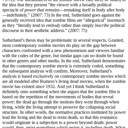
the idea that they present “the viewer with a broadly political
spectacle of
power that remains
—remaking itself in body after body
—indefinitely.” (2007: 73) In the end, Sutherland goes against the
generally received idea that zombie films are “allegorical” insomuch
as they “literally tend to
embody
rather than simply
inscribe
political
discourse in their aesthetic address.” (2007: 75)
Sutherland’s thesis may be problematic in several respects. Granted,
most contemporary zombie movies do play on the gap between
characters confronted with a new phenomenon and viewers familiar
with the codes of the genre, but similar gaps can no doubt be found
in other genres and other media. In the end, Sutherland demonstrates
that the contemporary zombie movie is extremely coded, something
the subsequent analysis will confirm. Moreover, Sutherland’s
analysis is based exclusively on contemporary zombie movies which
are all modeled after Romero’s living dead movies, when the zombie
movie has existed since 1932. And yet I think Sutherland is
definitely onto something when she argues that the zombie film is
based on the repetition of the movements of bodies that reveal
power: the dead go through the motions they went through when
living, while the living attempt to preserve the collapsing social
structure. In other words, the normative practices instituted by power
lead the living and the dead to resist death, so that this resistance
would originate in a subjection to a power beyond death: power
would, then, resist everything which resists it, including death. What