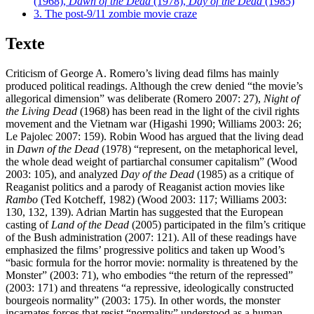
(1968),
Dawn of the Dead
(1978),
Day of the Dead
(1985)
3. The post-9/11 zombie movie craze
Texte
Criticism of George A. Romero’s living dead films has mainly
produced political readings. Although the crew denied “the movie’s
allegorical dimension” was deliberate (Romero 2007: 27),
Night of
the Living Dead
(1968) has been read in the light of the civil rights
movement and the Vietnam war (Higashi 1990; Williams 2003: 26;
Le Pajolec 2007: 159). Robin Wood has argued that the living dead
in
Dawn of the Dead
(1978) “represent, on the metaphorical level,
the whole dead weight of partiarchal consumer capitalism” (Wood
2003: 105), and analyzed
Day of the Dead
(1985) as a critique of
Reaganist politics and a parody of Reaganist action movies like
Rambo
(Ted Kotcheff, 1982) (Wood 2003: 117; Williams 2003:
130, 132, 139). Adrian Martin has suggested that the European
casting of
Land of the Dead
(2005) participated in the film’s critique
of the Bush administration (2007: 121). All of these readings have
emphasized the films’ progressive politics and taken up Wood’s
“basic formula for the horror movie: normality is threatened by the
Monster” (2003: 71), who embodies “the return of the repressed”
(2003: 171) and threatens “a repressive, ideologically constructed
bourgeois normality” (2003: 175). In other words, the monster
incarnates forces that resist “normality” understood as a human