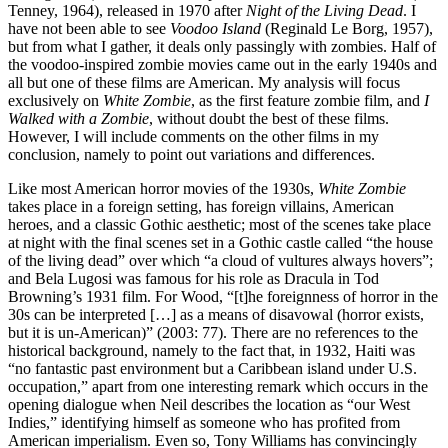
Tenney, 1964), released in 1970 after
Night of the Living Dead
. I
have not been able to see
Voodoo Island
(Reginald Le Borg, 1957),
but from what I gather, it deals only passingly with zombies. Half of
the voodoo-inspired zombie movies came out in the early 1940s and
all but one of these films are American. My analysis will focus
exclusively on
White Zombie
, as the first feature zombie film, and
I
Walked with a Zombie
, without doubt the best of these films.
However, I will include comments on the other films in my
conclusion, namely to point out variations and differences.
Like most American horror movies of the 1930s,
White Zombie
takes place in a foreign setting, has foreign villains, American
heroes, and a classic Gothic aesthetic; most of the scenes take place
at night with the final scenes set in a Gothic castle called “the house
of the living dead” over which “a cloud of vultures always hovers”;
and Bela Lugosi was famous for his role as Dracula in Tod
Browning’s 1931 film. For Wood, “[t]he foreignness of horror in the
30s can be interpreted […] as a means of disavowal (horror exists,
but it is un-American)” (2003: 77). There are no references to the
historical background, namely to the fact that, in 1932, Haiti was
“no fantastic past environment but a Caribbean island under U.S.
occupation,” apart from one interesting remark which occurs in the
opening dialogue when Neil describes the location as “our West
Indies,” identifying himself as someone who has profited from
American imperialism. Even so, Tony Williams has convincingly