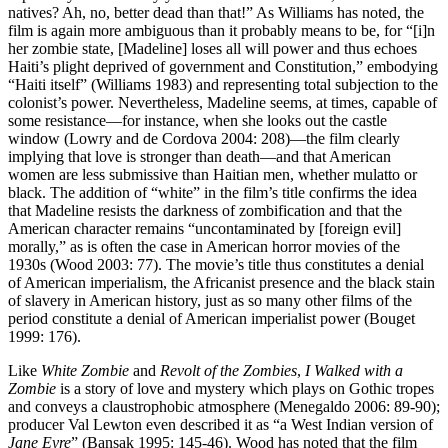
natives? Ah, no, better dead than that!” As Williams has noted, the
film is again more ambiguous than it probably means to be, for “[i]n
her zombie state, [Madeline] loses all will power and thus echoes
Haiti’s plight deprived of government and Constitution,” embodying
“Haiti itself” (Williams 1983) and representing total subjection to the
colonist’s power. Nevertheless, Madeline seems, at times, capable of
some resistance—for instance, when she looks out the castle
window (Lowry and de Cordova 2004: 208)—the film clearly
implying that love is stronger than death—and that American
women are less submissive than Haitian men, whether mulatto or
black. The addition of “white” in the film’s title confirms the idea
that Madeline resists the darkness of zombification and that the
American character remains “uncontaminated by [foreign evil]
morally,” as is often the case in American horror movies of the
1930s (Wood 2003: 77). The movie’s title thus constitutes a denial
of American imperialism, the Africanist presence and the black stain
of slavery in American history, just as so many other films of the
period constitute a denial of American imperialist power (Bouget
1999: 176).
Like
White Zombie
and
Revolt of the Zombies
,
I Walked with a
Zombie
is a story of love and mystery which plays on Gothic tropes
and conveys a claustrophobic atmosphere (Menegaldo 2006: 89-90);
producer Val Lewton even described it as “a West Indian version of
Jane Eyre
” (Bansak 1995: 145-46). Wood has noted that the film