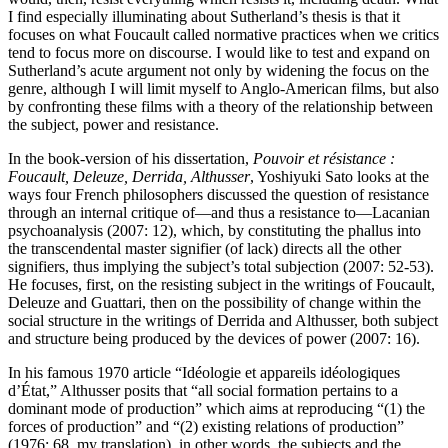
I find especially illuminating about Sutherland’s thesis is that it
focuses on what Foucault called normative practices when we critics
tend to focus more on discourse. I would like to test and expand on
Sutherland’s acute argument not only by widening the focus on the
genre, although I will limit myself to Anglo-American films, but also
by confronting these films with a theory of the relationship between
the subject, power and resistance.
In the book-version of his dissertation,
Pouvoir et résistance :
Foucault, Deleuze, Derrida, Althusser
, Yoshiyuki Sato looks at the
ways four French philosophers discussed the question of resistance
through an internal critique of—and thus a resistance to—Lacanian
psychoanalysis (2007: 12), which, by constituting the phallus into
the transcendental master signifier (of lack) directs all the other
signifiers, thus implying the subject’s total subjection (2007: 52-53).
He focuses, first, on the resisting subject in the writings of Foucault,
Deleuze and Guattari, then on the possibility of change within the
social structure in the writings of Derrida and Althusser, both subject
and structure being produced by the devices of power (2007: 16).
In his famous 1970 article “Idéologie et appareils idéologiques
d’État,” Althusser posits that “all social formation pertains to a
dominant mode of production” which aims at reproducing “(1) the
forces of production” and “(2) existing relations of production”
(1976: 68, my translation), in other words, the subjects and the