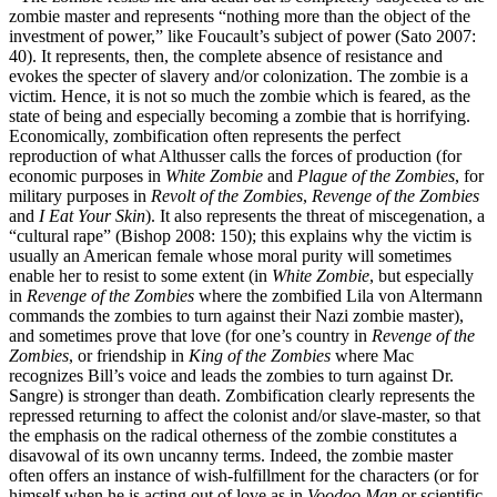
zombie master and represents “nothing more than the object of the
investment of power,” like Foucault’s subject of power (Sato 2007:
40). It represents, then, the complete absence of resistance and
evokes the specter of slavery and/or colonization. The zombie is a
victim. Hence, it is not so much the zombie which is feared, as the
state of being and especially becoming a zombie that is horrifying.
Economically, zombification often represents the perfect
reproduction of what Althusser calls the forces of production (for
economic purposes in
White Zombie
and
Plague of the Zombies
, for
military purposes in
Revolt of the Zombies
,
Revenge of the Zombies
and
I Eat Your Skin
). It also represents the threat of miscegenation, a
“cultural rape” (Bishop 2008: 150); this explains why the victim is
usually an American female whose moral purity will sometimes
enable her to resist to some extent (in
White Zombie
, but especially
in
Revenge of the Zombies
where the zombified Lila von Altermann
commands the zombies to turn against their Nazi zombie master),
and sometimes prove that love (for one’s country in
Revenge of the
Zombies
, or friendship in
King of the Zombies
where Mac
recognizes Bill’s voice and leads the zombies to turn against Dr.
Sangre) is stronger than death. Zombification clearly represents the
repressed returning to affect the colonist and/or slave-master, so that
the emphasis on the radical otherness of the zombie constitutes a
disavowal of its own uncanny terms. Indeed, the zombie master
often offers an instance of wish-fulfillment for the characters (or for
himself when he is acting out of love as in
Voodoo Man
or scientific