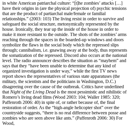
in white American patriarchal culture: “[t]he zombies’ attacks […]
have their origins in (are the physical projection of) psychic tensions
that are the product of partiarchal male/female or familial
relationships.” (2003: 103) The living resist in order to survive and
safeguard the social structure, metonymically represented by the
house. Ironically, they tear up the inside of the house in order to
make it more resistant to the outside. The shots of the zombies’ arms
reaching through the spaces in the boarded-up windows and doors
symbolize the flaws in the social body which the repressed slips
through; cannibalism, i.e. gnawing away at the body, thus represents
the somatization of the repressed. Discord also occurs at the national
level. The radio announcer describes the situation as “mayhem” and
says that they “have been unable to determine that any kind of
organized investigation is under way,” while the first TV news
report shows the representatives of various state apparatuses (the
military, the scientists and the politicians in Washington, D.C.)
disagreeing over the cause of the outbreak. Critics have underlined
that
Night of the Living Dead
is the most pessimistic and nihilistic of
Romero’s living dead films (Wood 2003: 104; Waller 1985: 320;
Paffenroth 2006: 40) in spite of, or rather because of, the final
restoration of order. As the “high-angle helicopter shot” over the
countryside suggests, “there is no real difference between posse and
zombies who are seen above like ants.” (Paffenroth 2006: 30) For
Wood,