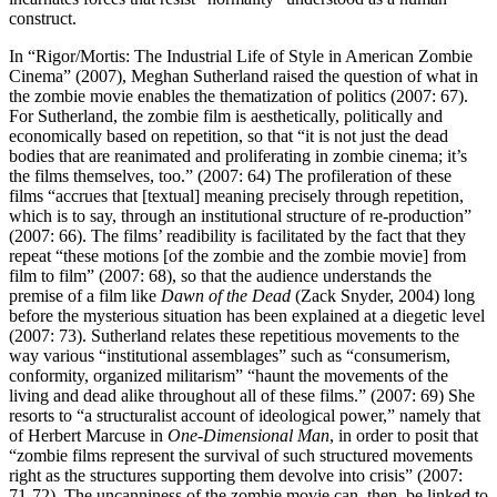
construct.
In “Rigor/Mortis: The Industrial Life of Style in American Zombie
Cinema” (2007), Meghan Sutherland raised the question of what in
the zombie movie enables the thematization of politics (2007: 67).
For Sutherland, the zombie film is aesthetically, politically and
economically based on repetition, so that “it is not just the dead
bodies that are reanimated and proliferating in zombie cinema; it’s
the films themselves, too.” (2007: 64) The profileration of these
films “accrues that [textual] meaning precisely through repetition,
which is to say, through an institutional structure of re-production”
(2007: 66). The films’ readibility is facilitated by the fact that they
repeat “these motions [of the zombie and the zombie movie] from
film to film” (2007: 68), so that the audience understands the
premise of a film like
Dawn of the Dead
(Zack Snyder, 2004) long
before the mysterious situation has been explained at a diegetic level
(2007: 73). Sutherland relates these repetitious movements to the
way various “institutional assemblages” such as “consumerism,
conformity, organized militarism” “haunt the movements of the
living and dead alike throughout all of these films.” (2007: 69) She
resorts to “a structuralist account of ideological power,” namely that
of Herbert Marcuse in
One-Dimensional Man
, in order to posit that
“zombie films represent the survival of such structured movements
right as the structures supporting them devolve into crisis” (2007:
71-72). The uncanniness of the zombie movie can, then, be linked to