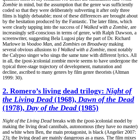
Zombie
in mind, but the assumption that the genre was sufficiently
coded so that they were deliberately subverting it after only three
films is highly debatable; most of these differences are brought about
by the hesitation produced by the Fantastic. The later films, which
were clearly tapping into the success of
I Walked with a Zombie
, are
increasingly self-conscious in terms of genre, with Ralph Dawson, a
screenwriter, suggesting Bela Lugosi play the part of Dr. Richard
Marlowe in
Voodoo Man
, and
Zombies on Broadway
making
several obvious allusions to
I Walked with a Zombie
, most notably
the Calypso singer who sings the same tune with different lyrics. All
in all, the (post-)colonial zombie movie seems to have undergone the
typical three-stage trajectory of development, maturation and
decline, ascribed to many genres by film genre theorists (Altman
1999: 30).
2. Romero’s living dead trilogy:
Night of
the Living Dead
(1968),
Dawn of the Dead
(1978),
Day of the Dead
(1985)
Night of the Living Dead
breaks with the (post-)colonial model by
making the living dead cannibals, autonomous (they have no master)
and white when Ben, the main protagonist, is black (Angelier 2007:
23); the living dead are mainly dangerous as a mass. The film mixes