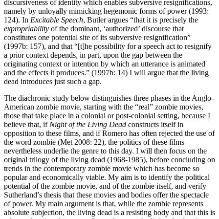
discursiveness of identity which enables subversive resignifications,
namely by unloyally mimicking hegemonic forms of power (1993:
124). In
Excitable Speech
, Butler argues “that it is precisely the
expropriability
of the dominant, ‘authorized’ discourse that
constitutes one potential site of its subversive resignification”
(1997b: 157), and that “[t]he possibility for a speech act to resignify
a prior context depends, in part, upon the gap between the
originating context or intention by which an utterance is animated
and the effects it produces.” (1997b: 14) I will argue that the living
dead introduces just such a gap.
The diachronic study below distinguishes three phases in the Anglo-
American zombie movie, starting with the “real” zombie movies,
those that take place in a colonial or post-colonial setting, because I
believe that, if
Night of the Living Dead
constructs itself in
opposition to these films, and if Romero has often rejected the use of
the word zombie (Met 2008: 22), the politics of these films
nevertheless underlie the genre to this day. I will then focus on the
original trilogy of the living dead (1968-1985), before concluding on
trends in the contemporary zombie movie which has become so
popular and economically viable. My aim is to identify the political
potential of the zombie movie, and of the zombie itself, and verify
Sutherland’s thesis that these movies and bodies offer the spectacle
of power. My main argument is that, while the zombie represents
absolute subjection, the living dead is a resisting body and that this is