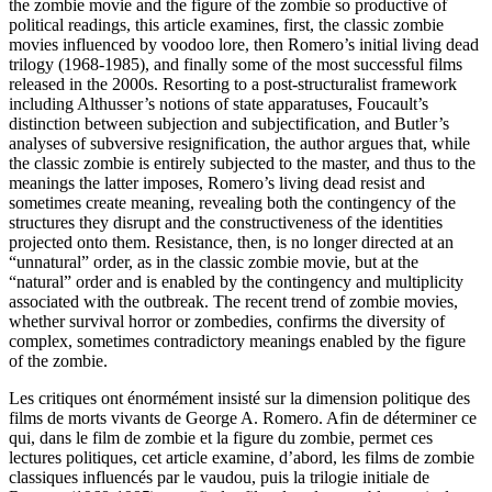
the zombie movie and the figure of the zombie so productive of
political readings, this article examines, first, the classic zombie
movies influenced by voodoo lore, then Romero’s initial living dead
trilogy (1968-1985), and finally some of the most successful films
released in the 2000s. Resorting to a post-structuralist framework
including Althusser’s notions of state apparatuses, Foucault’s
distinction between subjection and subjectification, and Butler’s
analyses of subversive resignification, the author argues that, while
the classic zombie is entirely subjected to the master, and thus to the
meanings the latter imposes, Romero’s living dead resist and
sometimes create meaning, revealing both the contingency of the
structures they disrupt and the constructiveness of the identities
projected onto them. Resistance, then, is no longer directed at an
“unnatural” order, as in the classic zombie movie, but at the
“natural” order and is enabled by the contingency and multiplicity
associated with the outbreak. The recent trend of zombie movies,
whether survival horror or zombedies, confirms the diversity of
complex, sometimes contradictory meanings enabled by the figure
of the zombie.
Les critiques ont énormément insisté sur la dimension politique des
films de morts vivants de George A. Romero. Afin de déterminer ce
qui, dans le film de zombie et la figure du zombie, permet ces
lectures politiques, cet article examine, d’abord, les films de zombie
classiques influencés par le vaudou, puis la trilogie initiale de