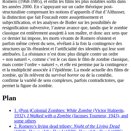
Romero (1968-1985), et enfin les films les plus notables sortis dans
les années 2000. En s’appuyant sur un cadre théorique post-
structuraliste comprenant les notions d’appareils d’état d’Althusser,
la distinction que fait Foucault entre assujettissement et
subjectification, et les analyses de Butler sur les possibilités de
resignification subversive, l’auteur avance que, tandis que le zombie
classique est entièrement assujetti à son maître, et donc aux sens que
ce dernier lui impose, les morts vivants de Romero résistent et
parfois même créent du sens, révélant à la fois la contingence des
structures qu’ils ébranlent et l’artificialité des identités qui leur sont
attribuées. La résistance n’est donc plus dirigée contre un ordre
« non naturel », comme c’est le cas dans le film de zombie classique,
mais contre l’ordre « naturel », et elle est permise par la contingence
et la multiplicité associée à l’épidémie. La mode actuelle des films de
zombie, qu’ils relèvent du
survival horror
ou de la comédie,
confirme la variété de sens complexes, parfois contradictoires, que
permet la figure du zombie.
Plan
1. (Post-)Colonial Zombies:
White Zombie
(Victor Halperin,
1932),
I Walked with a Zombie
(Jacques Tourneur, 1943), and
some others
2. Romero’s living dead trilogy:
Night of the Living Dead