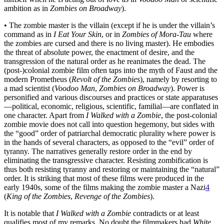
ambition as in
Zombies on Broadway
).
• The zombie master is the villain (except if he is under the villain’s
command as in
I Eat Your Skin
, or in
Zombies of Mora-Tau
where
the zombies are cursed and there is no living master). He embodies
the threat of absolute power, the enactment of desire, and the
transgression of the natural order as he reanimates the dead. The
(post-)colonial zombie film often taps into the myth of Faust and the
modern Prometheus (
Revolt of the Zombies
), namely by resorting to
a mad scientist (
Voodoo Man
,
Zombies on Broadway
). Power is
personified and various discourses and practices or state apparatuses
—political, economic, religious, scientific, familial—are conflated in
one character. Apart from
I Walked with a Zombie
, the post-colonial
zombie movie does not call into question hegemony, but sides with
the “good” order of patriarchal democratic plurality where power is
in the hands of several characters, as opposed to the “evil” order of
tyranny. The narratives generally restore order in the end by
eliminating the transgressive character. Resisting zombification is
thus both resisting tyranny and restoring or maintaining the “natural”
order. It is striking that most of these films were produced in the
early 1940s, some of the films making the zombie master a Nazi
4
(
King of the Zombies
,
Revenge of the Zombies
).
It is notable that
I Walked with a Zombie
contradicts or at least
qualifies most of my remarks. No doubt the filmmakers had
White