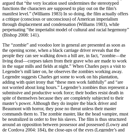
argued that “the very location used undermines the stereotyped
functions the characters are supposed to play out on the film’s
manifest level.” (Williams 1983) In so doing, the film actually offers
a critique (conscious or unconscious) of American imperialism
through displacement and condensation (Williams 1983), while
perpetuating “the imperialist model of cultural and racial hegemony”
(Bishop 2008: 141).
The “zombie” and voodoo lore in general are presented as soon as
the opening scene, when a black carriage driver reveals that the
people they can see walking down a hill are, in fact, “zombie—the
living dead—corpses taken from their grave who are made to work
in the sugar mills and fields at night.” When Charles pays a visit to
Legendre’s mill later on, he observes the zombies working away.
Legendre suggests Charles get some to work on his plantation,
adding with quiet irony that “these men work faithfully” and “are
not worried about long hours.” Legendre’s zombies thus represent a
submissive and productive work force; their bodies resist death in
spite of themselves because they are completely subjected to their
master’s power. Although they do inspire the black driver and
Beaumont with horror, they pose no threat unless their master
commands them to. The zombie master, like the head vampire, must
be neutralized in order to free his slaves. The film is thus structured
around an opposition between possessor and possessed (Lowry and
de Cordova 2004: 184), the close-ups of the eyes (Legendre’s and