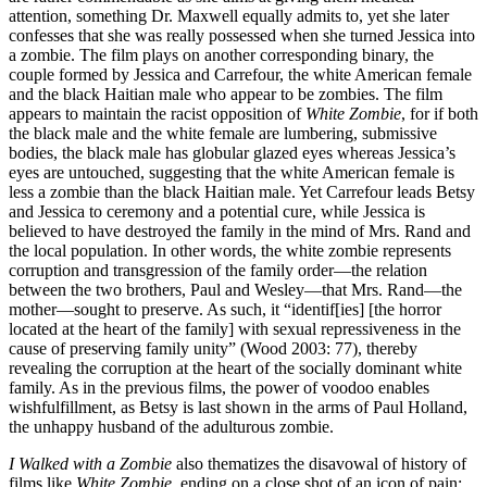
attention, something Dr. Maxwell equally admits to, yet she later
confesses that she was really possessed when she turned Jessica into
a zombie. The film plays on another corresponding binary, the
couple formed by Jessica and Carrefour, the white American female
and the black Haitian male who appear to be zombies. The film
appears to maintain the racist opposition of
White Zombie
, for if both
the black male and the white female are lumbering, submissive
bodies, the black male has globular glazed eyes whereas Jessica’s
eyes are untouched, suggesting that the white American female is
less a zombie than the black Haitian male. Yet Carrefour leads Betsy
and Jessica to ceremony and a potential cure, while Jessica is
believed to have destroyed the family in the mind of Mrs. Rand and
the local population. In other words, the white zombie represents
corruption and transgression of the family order—the relation
between the two brothers, Paul and Wesley—that Mrs. Rand—the
mother—sought to preserve. As such, it “identif[ies] [the horror
located at the heart of the family] with sexual repressiveness in the
cause of preserving family unity” (Wood 2003: 77), thereby
revealing the corruption at the heart of the socially dominant white
family. As in the previous films, the power of voodoo enables
wishfulfillment, as Betsy is last shown in the arms of Paul Holland,
the unhappy husband of the adulturous zombie.
I Walked with a Zombie
also thematizes the disavowal of history of
films like
White Zombie
, ending on a close shot of an icon of pain: