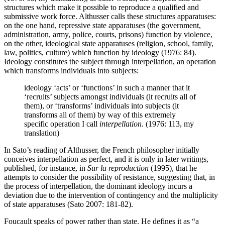
structures which make it possible to reproduce a qualified and
submissive work force. Althusser calls these structures apparatuses:
on the one hand, repressive state apparatuses (the government,
administration, army, police, courts, prisons) function by violence,
on the other, ideological state apparatuses (religion, school, family,
law, politics, culture) which function by ideology (1976: 84).
Ideology constitutes the subject through interpellation, an operation
which transforms individuals into subjects:
ideology ‘acts’ or ‘functions’ in such a manner that it
‘recruits’ subjects amongst individuals (it recruits all of
them), or ‘transforms’ individuals into subjects (it
transforms all of them) by way of this extremely
specific operation I call
interpellation
. (1976: 113, my
translation)
In Sato’s reading of Althusser, the French philosopher initially
conceives interpellation as perfect, and it is only in later writings,
published, for instance, in
Sur la reproduction
(1995), that he
attempts to consider the possibility of resistance, suggesting that, in
the process of interpellation, the dominant ideology incurs a
deviation due to the intervention of contingency and the multiplicity
of state apparatuses (Sato 2007: 181-82).
Foucault speaks of power rather than state. He defines it as “a