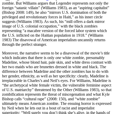
zombie. But Williams argues that Legendre represents not only the
foreign “satanic villain” (Williams 1983), as an “aspiring capitalist”
(Bishop 2008: 149), he also “mirrors U.S. domination of both the
privileged and revolutionary forces in Haiti,” as his inner circle
suggests (Williams 1983). As such, his “mill offers a dark mirror
image of U.S. colonial occupation,” with the black zombies
representing “a macabre version of the forced labor system which
the U.S. inflicted on the Haitian population in 1918.” (Williams
1983) The disavowal of American imperialism uncannily returns
through the perfect stranger.
Moreover, the narrative seems to be a disavowal of the movie’s title
which indicates that there is only
one
white zombie, presumably
Madeline, whose blond hair, pale skin, and white dress contrast with
her two maids who are brunettes dressed in white and black. The
difference between Madeline and the other zombies has to do with
her gender, ethnicity, as well as her specificity: clearly, Madeline is
irreplaceable in Charles’s and Neil’s eyes. For Williams, Madeline is
“the archetypcal white female victim, the vulnerable feminine aspect
of U.S. matriarchy” threatened by the Other (Williams 1983), so that
zombification represents the threat of miscegenation and what Kyle
Bishop calls “cultural rape” (2008: 150), and “white zombie”
ultimately means American zombie. The ensuing horror is expressed
by Neil when he lets out in a bout of racist and imperialist
superiority: “Well surely you don’t think she’s alive, in the hands of