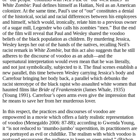
White Zombie
: Paul defines himself as Haitian, Neil as an American
colonizer. At the same time, Paul’s use of “our” constitutes a denial
of the historical, social and racial differences between his employees
and himself, which would, ironically, relate him to a previous owner
of a sugar mill, Legendre who calls his zombies “men.” But the end
of the film will reveal that Paul and Wesley shared the voodoo
beliefs of the black population as children. By murdering Jessica,
Wesley keeps her out of the hands of the natives, recalling Neil’s
racist remark in
White Zombie
, but this act also suggests that he still
adheres to the discourse of voodoo as an adult—and the
supernatural interpretation would even mean that he was literally,
and not just symbolically, subjected to it. The final scenes establish a
new parallel, this time between Wesley carrying Jessica’s body and
Carrefour bringing her body back, a parallel which debunks the
racist stereotype of the black rapist who assaulted white women that
haunted films like
Bride of Frankenstein
(James Whale, 1935)
(Young 1991). Carrefour’s open arms even give the impression that
he means to save her from her murderous lover.
In this respect, the practices and discourses of voodoo are
empowered in a movie which offers a fairly realistic representation
of voodoo (Menegaldo 2006: 87-88); according to Gwenda Young,
it “is not reduced to ‘mumbo-jumbo’ superstition, its practitioners are
not portrayed as evil or childlike. The realism with which voodoo is
portayed encourages the audience to keep an open mind.” (Bishop