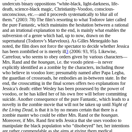
undercuts binary oppositions “white-black, light-darkness, life-
death, science-black magic, Christianity-Voodoo, conscious-
unconscious, etc.—and it proceeds systematically to blur all of
them.” (2003: 78) The film’s resorting to what Todorov later called
the pure Fantastic, which maintains the hesitation between a rational
and an irrational explanation to the end, is mainly what enables the
subversion of a genre which had, up to now, drawn on the
supernatural (Todorov’s Marvelous). As Gilles Menegaldo has
noted, the film does not force the spectator to decide whether Jessica
has been zombified or is merely ill
3
(2006: 93, 95). Likewise,
Carrefour, who seems to obey orders given by various characters—
Mrs. Rand and the
houngan
, i.e. the voodo priest—is never
explicitly identified as a zombie by the characters, including those
who believe in voodoo lore; presumably named after Papa Legba,
the guardian of crossroads, he embodies an in-between state. In the
end, the crosscutting in the final scenes offers two explanations for
Jessica’s death: either Wesley has been possessed by the power of
voodoo, or he has killed her of his own free will before committing
suicide. Another consequence of the pure Fantastic, which leads to a
novelty in the zombie movie that will not be taken up until
Night of
the Living Dead
, is that it is by no means certain that there is a
zombie master who could be either Mrs. Rand or the
houngan
.
Moreover, if Mrs. Rand first tells Jessica that she uses voodoo to
manipulate the black population who “disobeyed” her, her intentions
are rather commendable as she aims at giving them medical