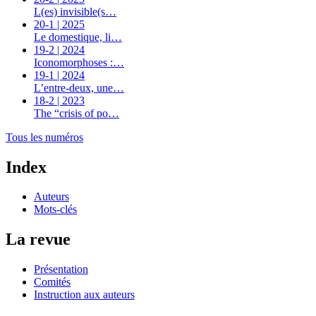
L(es) invisible(s…
20-1 | 2025
Le domestique, li…
19-2 | 2024
Iconomorphoses :…
19-1 | 2024
L’entre-deux, une…
18-2 | 2023
The “crisis of po…
Tous les numéros
Index
Auteurs
Mots-clés
La revue
Présentation
Comités
Instruction aux auteurs