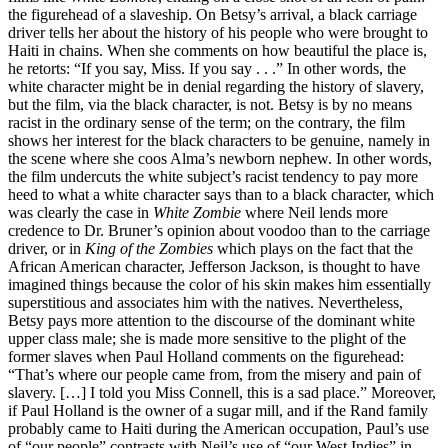
the figurehead of a slaveship. On Betsy’s arrival, a black carriage
driver tells her about the history of his people who were brought to
Haiti in chains. When she comments on how beautiful the place is,
he retorts: “If you say, Miss. If you say . . .” In other words, the
white character might be in denial regarding the history of slavery,
but the film, via the black character, is not. Betsy is by no means
racist in the ordinary sense of the term; on the contrary, the film
shows her interest for the black characters to be genuine, namely in
the scene where she coos Alma’s newborn nephew. In other words,
the film undercuts the white subject’s racist tendency to pay more
heed to what a white character says than to a black character, which
was clearly the case in
White Zombie
where Neil lends more
credence to Dr. Bruner’s opinion about voodoo than to the carriage
driver, or in
King of the Zombies
which plays on the fact that the
African American character, Jefferson Jackson, is thought to have
imagined things because the color of his skin makes him essentially
superstitious and associates him with the natives. Nevertheless,
Betsy pays more attention to the discourse of the dominant white
upper class male; she is made more sensitive to the plight of the
former slaves when Paul Holland comments on the figurehead:
“That’s where our people came from, from the misery and pain of
slavery. […] I told you Miss Connell, this is a sad place.” Moreover,
if Paul Holland is the owner of a sugar mill, and if the Rand family
probably came to Haiti during the American occupation, Paul’s use
of “our people” contrasts with Neil’s use of “our West Indies” in