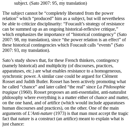
subject. (Sato 2007: 95, my translation)
The subject cannot be “completely liberated from the power
relation” which “produced” him as a subject, but will nevertheless
be able to criticize disciplinarity: “Foucault’s strategy of resistance
can be summed up as an ongoing historical-reflexive critique,”
which emphasizes the importance of “historical contingency” (Sato
2007: 98, my translation), since “the power relation is an effect” of
these historical contingencies which Foucault calls “events” (Sato
2007: 93, my translation).
Sato’s study shows that, for these French thinkers, contingency
(namely historical) and multiplicity (of discourses, practices,
apparatuses, etc.) are what enables resistance to a homogeneous,
synchronic power. A similar case could be argued for Clément
Rosset and Judith Butler. Rosset has been actively promoting what
he called “chance” and later called “the real” since
La Philosophie
tragique
(1960). Rosset proposes an anti-essentialist, anti-naturalist
philosophy where everything is a matter either of chance and matter,
on the one hand, and of artifice (which would include apparatuses
human discourses and practices), on the other. One of the main
arguments of
L’Anti-nature
(1973) is that man must accept the tragic
fact that nature is a construct (an artifice) meant to explain what is
just chance: