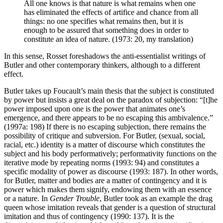
All one knows is that nature is what remains when one
has eliminated the effects of artifice and chance from all
things: no one specifies what remains then, but it is
enough to be assured that something does in order to
constitute an idea of nature. (1973: 20, my translation)
In this sense, Rosset foreshadows the anti-essentialist writings of
Butler and other contemporary thinkers, although to a different
effect.
Butler takes up Foucault’s main thesis that the subject is constituted
by power but insists a great deal on the paradox of subjection: “[t]he
power imposed upon one is the power that animates one’s
emergence, and there appears to be no escaping this ambivalence.”
(1997a: 198) If there is no escaping subjection, there remains the
possibility of critique and subversion. For Butler, (sexual, social,
racial, etc.) identity is a matter of discourse which constitutes the
subject and his body performatively; performativity functions on the
iterative mode by repeating norms (1993: 94) and constitutes a
specific modality of power as discourse (1993: 187). In other words,
for Butler, matter and bodies are a matter of contingency and it is
power which makes them signify, endowing them with an essence
or a nature. In
Gender Trouble
, Butler took as an example the drag
queen whose imitation reveals that gender is a question of structural
imitation and thus of contingency (1990: 137). It is the