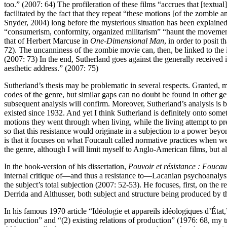
too.” (2007: 64) The profileration of these films “accrues that [textual
facilitated by the fact that they repeat “these motions [of the zombie 
Snyder, 2004) long before the mysterious situation has been explained 
“consumerism, conformity, organized militarism” “haunt the movements o
that of Herbert Marcuse in
One-Dimensional Man
, in order to posit 
72). The uncanniness of the zombie movie can, then, be linked to the i
(2007: 73) In the end, Sutherland goes against the generally received i
aesthetic address.” (2007: 75)
Sutherland’s thesis may be problematic in several respects. Granted
codes of the genre, but similar gaps can no doubt be found in other 
subsequent analysis will confirm. Moreover, Sutherland’s analysis i
existed since 1932. And yet I think Sutherland is definitely onto som
motions they went through when living, while the living attempt to pres
so that this resistance would originate in a subjection to a power beyo
is that it focuses on what Foucault called normative practices when w
the genre, although I will limit myself to Anglo-American films, but a
In the book-version of his dissertation,
Pouvoir et résistance : Foucau
internal critique of—and thus a resistance to—Lacanian psychoanalysis (
the subject’s total subjection (2007: 52-53). He focuses, first, on the r
Derrida and Althusser, both subject and structure being produced by t
In his famous 1970 article “Idéologie et appareils idéologiques d’État
production” and “(2) existing relations of production” (1976: 68, my t