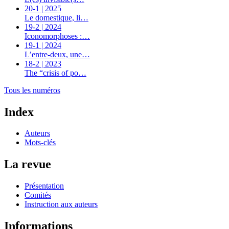
20-1 | 2025
Le domestique, li…
19-2 | 2024
Iconomorphoses :…
19-1 | 2024
L’entre-deux, une…
18-2 | 2023
The “crisis of po…
Tous les numéros
Index
Auteurs
Mots-clés
La revue
Présentation
Comités
Instruction aux auteurs
Informations