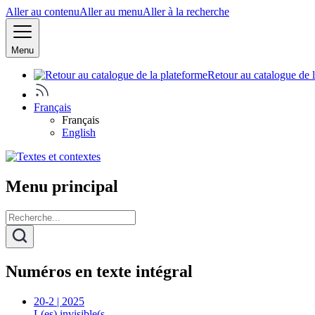
Aller au contenu
Aller au menu
Aller à la recherche
Menu
Retour au catalogue de 
Français
Français
English
Menu principal
Numéros en texte intégral
20-2 | 2025
L(es) invisible(s…