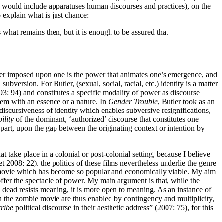
ich would include apparatuses human discourses and practices), on the
o explain what is just chance:
 what remains then, but it is enough to be assured that
 power imposed upon one is the power that animates one’s emergence, and
ubversion. For Butler, (sexual, social, racial, etc.) identity is a matter
93: 94) and constitutes a specific modality of power as discourse
hem with an essence or a nature. In
Gender Trouble
, Butler took as an
discursiveness of identity which enables subversive resignifications,
ility
of the dominant, ‘authorized’ discourse that constitutes one
in part, upon the gap between the originating context or intention by
take place in a colonial or post-colonial setting, because I believe
t 2008: 22), the politics of these films nevertheless underlie the genre
bie movie which has become so popular and economically viable. My aim
 offer the spectacle of power. My main argument is that, while the
ng dead resists meaning, it is more open to meaning. As an instance of
e in the zombie movie are thus enabled by contingency and multiplicity,
cribe
political discourse in their aesthetic address” (2007: 75), for this