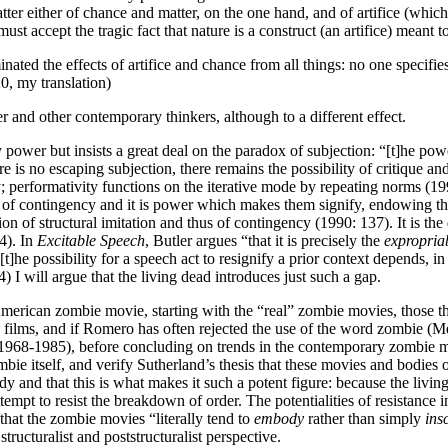
matter either of chance and matter, on the one hand, and of artifice (wh
ust accept the tragic fact that nature is a construct (an artifice) meant t
ated the effects of artifice and chance from all things: no one specifies
20, my translation)
er and other contemporary thinkers, although to a different effect.
 by power but insists a great deal on the paradox of subjection: “[t]he
is no escaping subjection, there remains the possibility of critique and s
; performativity functions on the iterative mode by repeating norms (19
er of contingency and it is power which makes them signify, endowing t
n of structural imitation and thus of contingency (1990: 137). It is the 
4). In
Excitable Speech
, Butler argues “that it is precisely the
expropriab
“[t]he possibility for a speech act to resignify a prior context depends, 
) I will argue that the living dead introduces just such a gap.
rican zombie movie, starting with the “real” zombie movies, those that 
se films, and if Romero has often rejected the use of the word zombie (Me
 dead (1968-1985), before concluding on trends in the contemporary zom
zombie itself, and verify Sutherland’s thesis that these movies and bodies
ody and that this is what makes it such a potent figure: because the livi
attempt to resist the breakdown of order. The potentialities of resistanc
 that the zombie movies “literally tend to
embody
rather than simply
ins
ructuralist and poststructuralist perspective.