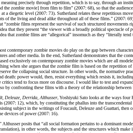
] meaning precisely through repetition, which is to say, through an institu
and the zombie movie] from film to film” (2007: 68), so that the audienc
at a diegetic level (2007: 73). Sutherland relates these repetitious mov
f the living and dead alike throughout all of these films.” (2007: 69) 
that “zombie films represent the survival of such structured movements ri
dea that they present “the viewer with a broadly political spectacle of
p
dea that zombie films are “allegorical” insomuch as they “literally tend
, most contemporary zombie movies do play on the gap between charact
genres and other media. In the end, Sutherland demonstrates that the c
s based exclusively on contemporary zombie movies which are all mode
ething when she argues that the zombie film is based on the repetition o
erve the collapsing social structure. In other words, the normative pract
nd death: power would, then, resist everything which resists it, includin
e critics tend to focus more on discourse. I would like to test and exp
lso by confronting these films with a theory of the relationship between 
lt, Deleuze, Derrida, Althusser
, Yoshiyuki Sato looks at the ways four 
2007: 12), which, by constituting the phallus into the transcendental mas
esisting subject in the writings of Foucault, Deleuze and Guattari, then o
he devices of power (2007: 16).
,” Althusser posits that “all social formation pertains to a dominant mod
ranslation), in other words, the subjects and the structures which make 