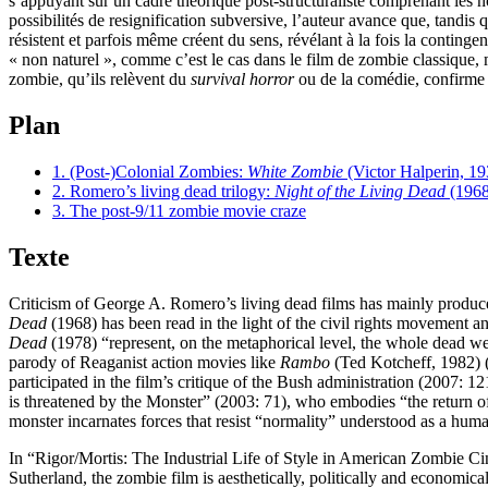
s’appuyant sur un cadre théorique post-structuraliste comprenant les noti
possibilités de resignification subversive, l’auteur avance que, tandis
résistent et parfois même créent du sens, révélant à la fois la contingenc
« non naturel », comme c’est le cas dans le film de zombie classique, ma
zombie, qu’ils relèvent du
survival horror
ou de la comédie, confirme l
Plan
1. (Post-)Colonial Zombies:
White Zombie
(Victor Halperin, 1
2. Romero’s living dead trilogy:
Night of the Living Dead
(1968
3. The post-9/11 zombie movie craze
Texte
Criticism of George A. Romero’s living dead films has mainly produce
Dead
(1968) has been read in the light of the civil rights movement
Dead
(1978) “represent, on the metaphorical level, the whole dead w
parody of Reaganist action movies like
Rambo
(Ted Kotcheff, 1982) 
participated in the film’s critique of the Bush administration (2007: 
is threatened by the Monster” (2003: 71), who embodies “the return of
monster incarnates forces that resist “normality” understood as a huma
In “Rigor/Mortis: The Industrial Life of Style in American Zombie Ci
Sutherland, the zombie film is aesthetically, politically and economical