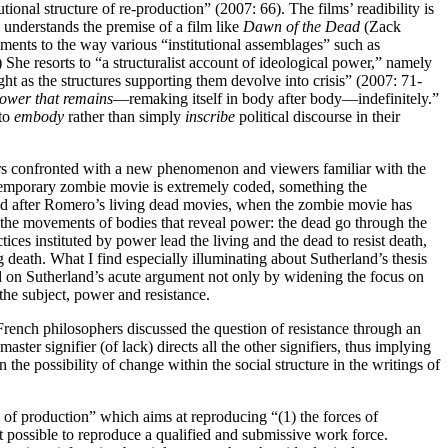
tional structure of re-production” (2007: 66). The films’ readibility is
e understands the premise of a film like
Dawn of the Dead
(Zack
ements to the way various “institutional assemblages” such as
She resorts to “a structuralist account of ideological power,” namely
ght as the structures supporting them devolve into crisis” (2007: 71-
ower that remains
—remaking itself in body after body—indefinitely.”
 to
embody
rather than simply
inscribe
political discourse in their
ers confronted with a new phenomenon and viewers familiar with the
ontemporary zombie movie is extremely coded, something the
led after Romero’s living dead movies, when the zombie movie has
f the movements of bodies that reveal power: the dead go through the
ices instituted by power lead the living and the dead to resist death,
g death. What I find especially illuminating about Sutherland’s thesis
and on Sutherland’s acute argument not only by widening the focus on
the subject, power and resistance.
French philosophers discussed the question of resistance through an
ter signifier (of lack) directs all the other signifiers, thus implying
n the possibility of change within the social structure in the writings of
e of production” which aims at reproducing “(1) the forces of
it possible to reproduce a qualified and submissive work force.