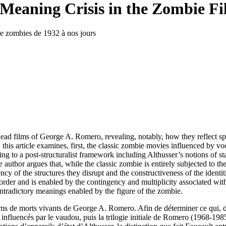
/ Meaning Crisis in the Zombie F
 de zombies de 1932 à nos jours
g dead films of George A. Romero, revealing, notably, how they reflect 
 this article examines, first, the classic zombie movies influenced by v
ing to a post-structuralist framework including Althusser’s notions of s
he author argues that, while the classic zombie is entirely subjected to t
y of the structures they disrupt and the constructiveness of the identiti
” order and is enabled by the contingency and multiplicity associated wi
ntradictory meanings enabled by the figure of the zombie.
ilms de morts vivants de George A. Romero. Afin de déterminer ce qui, d
 influencés par le vaudou, puis la trilogie initiale de Romero (1968-1985