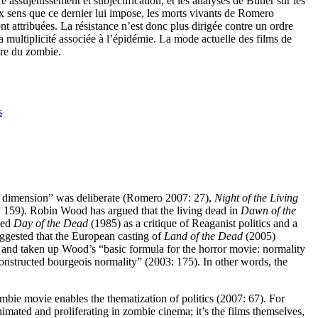
 assujettissement et subjectification, et les analyses de Butler sur les
aux sens que ce dernier lui impose, les morts vivants de Romero
sont attribuées. La résistance n’est donc plus dirigée contre un ordre
la multiplicité associée à l’épidémie. La mode actuelle des films de
ure du zombie.
s
al dimension” was deliberate (Romero 2007: 27),
Night of the Living
: 159). Robin Wood has argued that the living dead in
Dawn of the
zed
Day of the Dead
(1985) as a critique of Reaganist politics and a
ggested that the European casting of
Land of the Dead
(2005)
ics and taken up Wood’s “basic formula for the horror movie: normality
constructed bourgeois normality” (2003: 175). In other words, the
bie movie enables the thematization of politics (2007: 67). For
eanimated and proliferating in zombie cinema; it’s the films themselves,