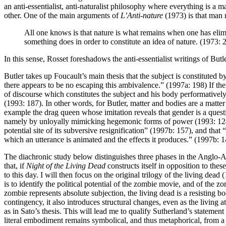
an anti-essentialist, anti-naturalist philosophy where everything is a 
other. One of the main arguments of
L’Anti-nature
(1973) is that man m
All one knows is that nature is what remains when one has elimin
something does in order to constitute an idea of nature. (1973: 
In this sense, Rosset foreshadows the anti-essentialist writings of Butl
Butler takes up Foucault’s main thesis that the subject is constituted
there appears to be no escaping this ambivalence.” (1997a: 198) If there 
of discourse which constitutes the subject and his body performatively
(1993: 187). In other words, for Butler, matter and bodies are a matt
example the drag queen whose imitation reveals that gender is a questio
namely by unloyally mimicking hegemonic forms of power (1993: 12
potential site of its subversive resignification” (1997b: 157), and that 
which an utterance is animated and the effects it produces.” (1997b: 14
The diachronic study below distinguishes three phases in the Anglo-Ame
that, if
Night of the Living Dead
constructs itself in opposition to the
to this day. I will then focus on the original trilogy of the living
is to identify the political potential of the zombie movie, and of the 
zombie represents absolute subjection, the living dead is a resisting b
contingency, it also introduces structural changes, even as the living 
as in Sato’s thesis. This will lead me to qualify Sutherland’s statement
literal embodiment remains symbolical, and thus metaphorical, from a st