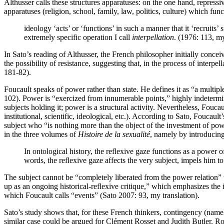
Althusser calls these structures apparatuses: on the one hand, repressiv
apparatuses (religion, school, family, law, politics, culture) which fu
ideology ‘acts’ or ‘functions’ in such a manner that it ‘recruits’ 
extremely specific operation I call
interpellation
. (1976: 113, my
In Sato’s reading of Althusser, the French philosopher initially conceive
the possibility of resistance, suggesting that, in the process of interp
181-82).
Foucault speaks of power rather than state. He defines it as “a multip
102). Power is “exercized from innumerable points,” highly indetermin
subjects holding it; power is a structural activity. Nevertheless, Fouca
institutional, scientific, ideological, etc.). According to Sato, Foucaul
subject who “is nothing more than the object of the investment of power
in the three volumes of
Histoire de la sexualité
, namely by introducing 
In ontological history, the reflexive gaze functions as a power of
words, the reflexive gaze affects the very subject, impels him to
The subject cannot be “completely liberated from the power relation” w
up as an ongoing historical-reflexive critique,” which emphasizes the i
which Foucault calls “events” (Sato 2007: 93, my translation).
Sato’s study shows that, for these French thinkers, contingency (namel
similar case could be argued for Clément Rosset and Judith Butler. Ro