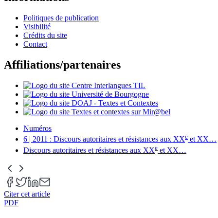
Politiques de publication
Visibilité
Crédits du site
Contact
Affiliations/partenaires
Numéros
e
6 | 2011 : Discours autoritaires et résistances aux XX
et XX
…
e
Discours autoritaires et résistances aux XX
et XX
…
Citer cet article
PDF