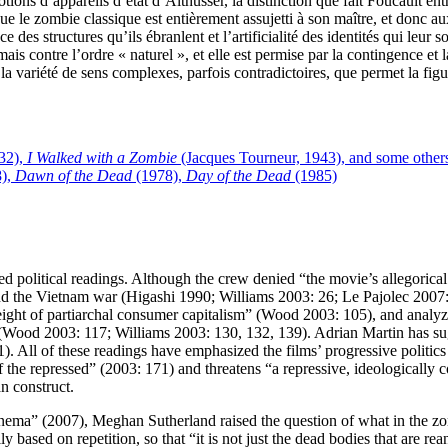
ons d’appareils d’état d’Althusser, la distinction que fait Foucault entre
 que le zombie classique est entièrement assujetti à son maître, et donc 
e des structures qu’ils ébranlent et l’artificialité des identités qui leur 
is contre l’ordre « naturel », et elle est permise par la contingence et 
a variété de sens complexes, parfois contradictoires, que permet la fig
932),
I Walked with a Zombie
(Jacques Tourneur, 1943), and some other
),
Dawn of the Dead
(1978),
Day of the Dead
(1985)
d political readings. Although the crew denied “the movie’s allegoric
 and the Vietnam war (Higashi 1990; Williams 2003: 26; Le Pajolec 2007
eight of partiarchal consumer capitalism” (Wood 2003: 105), and analy
(Wood 2003: 117; Williams 2003: 130, 132, 139). Adrian Martin has su
121). All of these readings have emphasized the films’ progressive polit
 the repressed” (2003: 171) and threatens “a repressive, ideologically 
n construct.
nema” (2007), Meghan Sutherland raised the question of what in the zom
ly based on repetition, so that “it is not just the dead bodies that are r