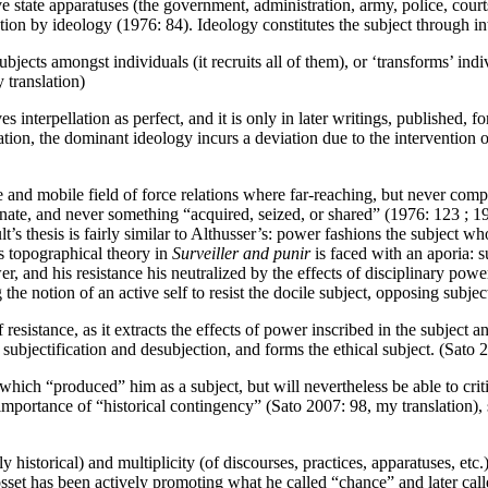
e state apparatuses (the government, administration, army, police, courts
nction by ideology (1976: 84). Ideology constitutes the subject through in
subjects amongst individuals (it recruits all of them), or ‘transforms’ ind
 translation)
s interpellation as perfect, and it is only in later writings, published, fo
ellation, the dominant ideology incurs a deviation due to the intervention
le and mobile field of force relations where far-reaching, but never com
ate, and never something “acquired, seized, or shared” (1976: 123 ; 198
ult’s thesis is fairly similar to Althusser’s: power fashions the subject 
t’s topographical theory in
Surveiller and punir
is faced with an aporia: su
, and his resistance his neutralized by the effects of disciplinary power
the notion of an active self to resist the docile subject, opposing subject
 resistance, as it extracts the effects of power inscribed in the subject a
 subjectification and desubjection, and forms the ethical subject. (Sato 
hich “produced” him as a subject, but will nevertheless be able to criti
mportance of “historical contingency” (Sato 2007: 98, my translation), s
y historical) and multiplicity (of discourses, practices, apparatuses, e
sset has been actively promoting what he called “chance” and later call