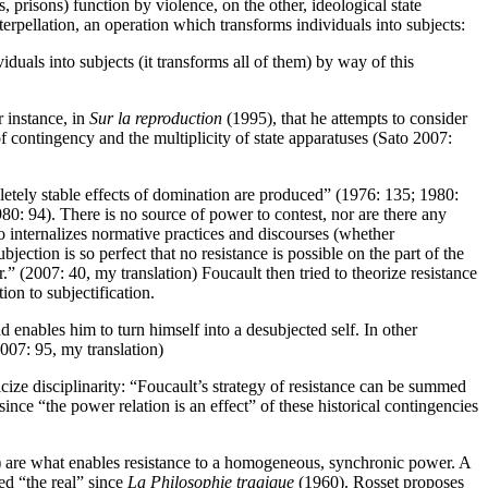
, prisons) function by violence, on the other, ideological state
terpellation, an operation which transforms individuals into subjects:
ividuals into subjects (it transforms all of them) by way of this
r instance, in
Sur la reproduction
(1995), that he attempts to consider
 of contingency and the multiplicity of state apparatuses (Sato 2007:
pletely stable effects of domination are produced” (1976: 135; 1980:
0: 94). There is no source of power to contest, nor are there any
who internalizes normative practices and discourses (whether
bjection is so perfect that no resistance is possible on the part of the
.” (2007: 40, my translation) Foucault then tried to theorize resistance
ion to subjectification.
nd enables him to turn himself into a desubjected self. In other
2007: 95, my translation)
cize disciplinarity: “Foucault’s strategy of resistance can be summed
ince “the power relation is an effect” of these historical contingencies
tc.) are what enables resistance to a homogeneous, synchronic power. A
ed “the real” since
La Philosophie tragique
(1960). Rosset proposes