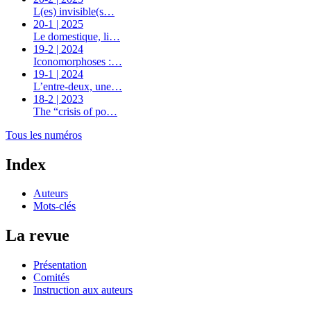
L(es) invisible(s…
20-1 | 2025
Le domestique, li…
19-2 | 2024
Iconomorphoses :…
19-1 | 2024
L’entre-deux, une…
18-2 | 2023
The “crisis of po…
Tous les numéros
Index
Auteurs
Mots-clés
La revue
Présentation
Comités
Instruction aux auteurs