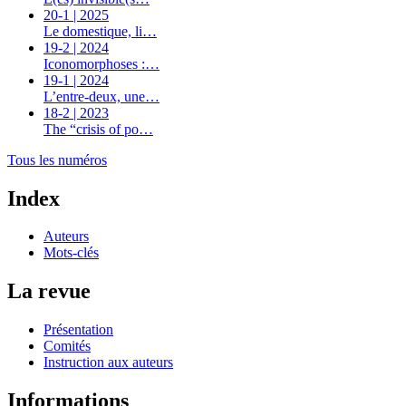
20-1 | 2025
Le domestique, li…
19-2 | 2024
Iconomorphoses :…
19-1 | 2024
L’entre-deux, une…
18-2 | 2023
The “crisis of po…
Tous les numéros
Index
Auteurs
Mots-clés
La revue
Présentation
Comités
Instruction aux auteurs
Informations