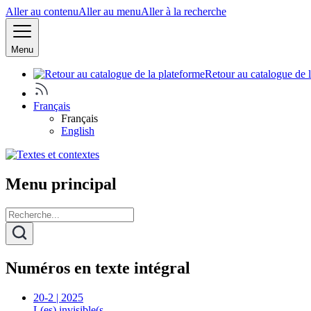
Aller au contenu
Aller au menu
Aller à la recherche
Menu
Retour au catalogue de 
Français
Français
English
Menu principal
Numéros en texte intégral
20-2 | 2025
L(es) invisible(s…