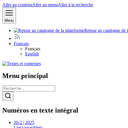
Aller au contenu
Aller au menu
Aller à la recherche
Menu
Retour au catalogue de 
Français
Français
English
Menu principal
Numéros en texte intégral
20-2 | 2025
L(es) invisible(s…