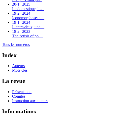
20-1 | 2025
Le domestique, li…
19-2 | 2024
Iconomorphoses :…
19-1 | 2024
L’entre-deux, une…
18-2 | 2023
The “crisis of po…
Tous les numéros
Index
Auteurs
Mots-clés
La revue
Présentation
Comités
Instruction aux auteurs
Informations