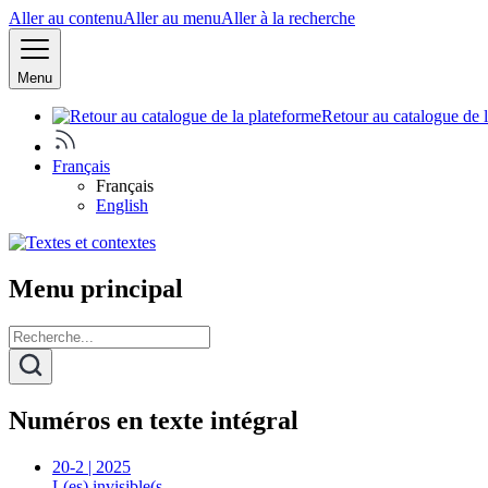
Aller au contenu
Aller au menu
Aller à la recherche
Menu
Retour au catalogue de 
Français
Français
English
Menu principal
Numéros en texte intégral
20-2 | 2025
L(es) invisible(s…