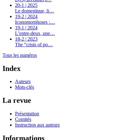
20-1 | 2025
Le domestique, li…
19-2 | 2024
Iconomorphoses :…
19-1 | 2024
L’entre-deux, une…
18-2 | 2023
The “crisis of po…
Tous les numéros
Index
Auteurs
Mots-clés
La revue
Présentation
Comités
Instruction aux auteurs
Informations