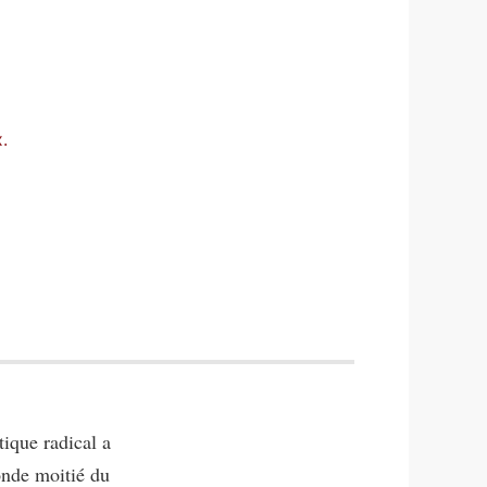
.
tique radical a
onde moitié du