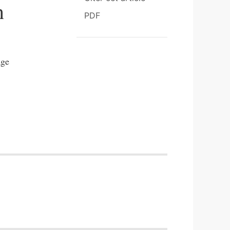
n
PDF
age