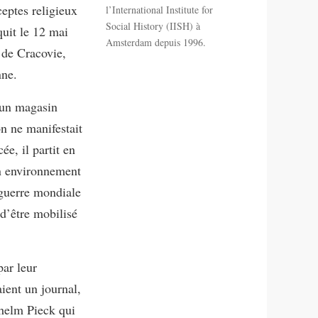
ceptes religieux
l’International Institute for
Social History (IISH) à
uit le 12 mai
Amsterdam depuis 1996.
 de Cracovie,
nne.
t un magasin
on ne manifestait
ée, il partit en
un environnement
guerre mondiale
d’être mobilisé
par leur
ient un journal,
lhelm Pieck qui