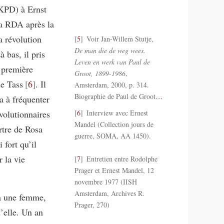
KPD) à Ernst
la RDA après la
a révolution
5
Voir Jan-Willem Stutje,
De man die de weg wees.
 bas, il pris
Leven en werk van Paul de
a première
Groot, 1899-1986
,
ce Tass
6
. Il
Amsterdam, 2000, p. 314.
Biographie de Paul de Groot
…
a à fréquenter
volutionnaires
6
Interview avec Ernest
Mandel (Collection jours de
rtre de Rosa
guerre, SOMA, AA 1450).
fort qu’il
 la vie
7
Entretien entre Rodolphe
Prager et Ernest Mandel, 12
novembre 1977 (IISH
Amsterdam, Archives R.
ra une femme,
Prager, 270)
’elle. Un an