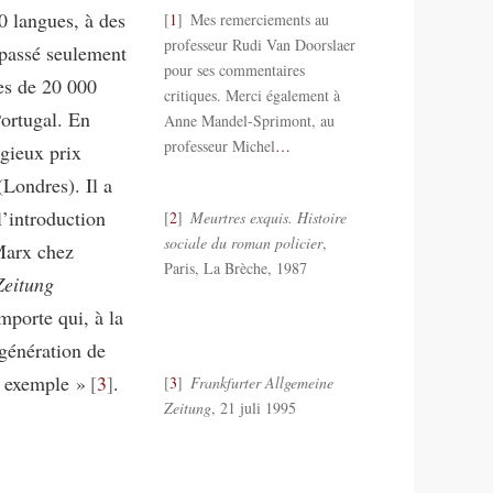
0 langues, à des
1
Mes remerciements au
professeur Rudi Van Doorslaer
dépassé seulement
pour ses commentaires
les de 20 000
critiques. Merci également à
Portugal. En
Anne Mandel-Sprimont, au
professeur Michel
…
igieux prix
Londres). Il a
l’introduction
2
Meurtres exquis. Histoire
sociale du roman policier
,
Marx chez
Paris, La Brèche, 1987
Zeitung
mporte qui, à la
 génération de
n exemple »
3
.
3
Frankfurter Allgemeine
Zeitung
, 21 juli 1995