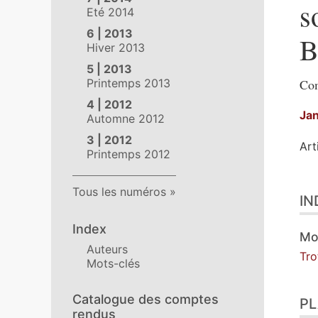
s
Eté 2014
6 | 2013
B
Hiver 2013
5 | 2013
Printemps 2013
Com
4 | 2012
Ja
Automne 2012
3 | 2012
Art
Printemps 2012
Ind
Tous les numéros
IN
Pla
Tex
Index
No
Mo
Auteurs
Cit
Tr
Mots-clés
Aut
Catalogue des comptes
P
rendus