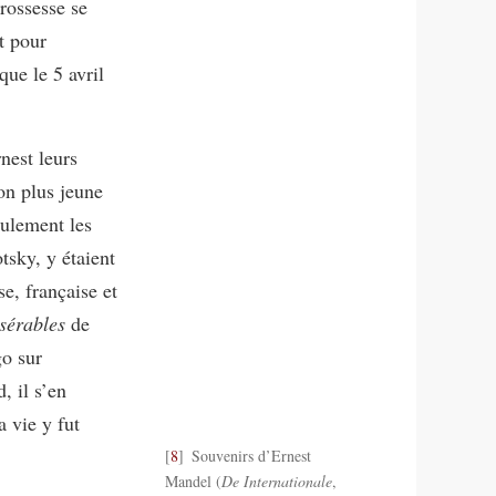
grossesse se
it pour
que le 5 avril
nest leurs
son plus jeune
eulement les
tsky, y étaient
se, française et
sérables
de
o sur
, il s’en
 vie y fut
8
Souvenirs d’Ernest
Mandel (
De Internationale
,