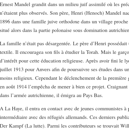
Ernest Mandel grandit dans un milieu juif assimilé où les pré
n’étaient plus observés. Son père, Henri (Henoch) Mandel naq
1896 dans une famille juive orthodoxe dans un village proche
situé alors dans la partie polonaise sous domination autrichie
La famille n’était pas désargentée. Le père d’Henri possédai
textile. Il encouragea son fils à étudier la Torah. Mais le garç
d’intérêt pour cette éducation religieuse. Après avoir fini le lyc
juillet 1913 pour Anvers afin de poursuivre ses études dans 
moins religieux. Cependant le déclenchement de la première 
en août 1914 l’empêcha de mener à bien ce projet. Craignant 
dans l’armée autrichienne, il émigra au Pays Bas.
A La Haye, il entra en contact avec de jeunes communistes à 
intermédiaire avec des réfugiés allemands. Ces derniers publia
Der Kampf (La lutte). Parmi les contributeurs se trouvait Wi