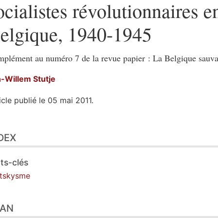
ocialistes révolutionnaires e
elgique, 1940-1945
plément au numéro 7 de la revue papier : La Belgique sauv
n-Willem
Stutje
icle publié le 05 mai 2011.
ex
DEX
n
te
tes
ts-clés
er cet article
otskysme
eur
LAN