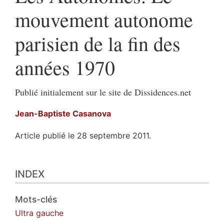
mouvement autonome
parisien de la fin des
années 1970
Publié initialement sur le site de Dissidences.net
Jean-Baptiste
Casanova
Article publié le 28 septembre 2011.
Index
INDEX
Plan
Texte
Bibliographie
Mots-clés
Notes
Ultra gauche
Citer cet article