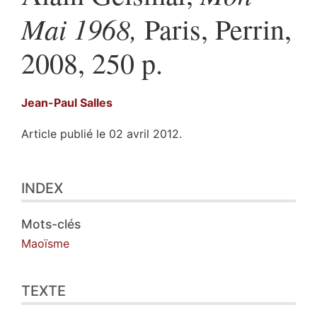
Mai 1968,
Paris, Perrin,
2008, 250 p.
Jean-Paul
Salles
Article publié le 02 avril 2012.
Index
INDEX
Texte
Illustrations
Citer cet article
Mots-clés
Auteur
Maoïsme
TEXTE