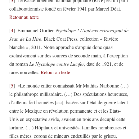
3
Le Rassemblement national populaire (RNP) est un parti
collaborationniste fondé en février 1941 par Marcel Déat.
Retour au texte
4
Emmanuel Gorlier,
Nyctalope ! L’univers extravagant de
Jean de La Hire
, Black Coat Press, collection « Rivière
blanche », 2011. Notre approche s’appuie donc quasi
exclusivement sur des sources de seconde main, à l’exception
du roman
Le Nyctalope contre Lucifer
, daté de 1921, et de
rares nouvelles.
Retour au texte
5
«Le monde entier connaissait Mr Mathias Narbonne (…)
le philanthrope milliardaire. (…) Des spéculations heureuses,
d’ailleurs fort honnêtes [sic], basées sur l’état de guerre latent
entre le Mexique en révolution permanente et et les Etats-
Unis en expectative avide, avaient en trois ans décuplé cette
fortune. (…) Hôpitaux et universités, familles nombreuses et
filles mères, corons de mineurs endeuillés par le grisou,