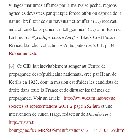
villages maritimes affamés par la mauvaise pêche, régions
agricoles dévastées par quelque féroce oubli ou caprice de la
nature, bref, tout ce qui travaillait et souffrait (…) recevait
aide et remède, largement, intelligemment (…) », in Jean de
La Hire,
Le Nyctalope contre Lucifer
, Black Coat Press /
Rivière blanche, collection « Anticipation », 2011, p. 34.
Retour au texte
6
Ce CID fait inévitablement songer au Centre de
propagande des républicains nationaux, créé par Henri de
Kérilis en 1927, dont la mission est d'aider les candidats de
droite dans toute la France et de diffuser les thèmes de
propagande. Voir un article :
http://www.cairn.info/revue-
societes-et-representations-2001-2-page-252.htm
et une
intervention de Julien Hage, rédacteur de
Dissidences
:
http://tristan.u-
bourgogne.fr/UMR5605/manifestations/12_13/13_03_29.htm