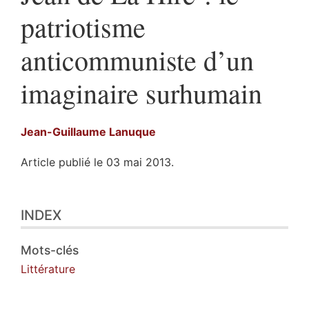
patriotisme
anticommuniste d’un
imaginaire surhumain
Jean-Guillaume
Lanuque
Article publié le 03 mai 2013.
Index
INDEX
Plan
Texte
Notes
Mots-clés
Illustrations
Littérature
Citer cet article
Auteur