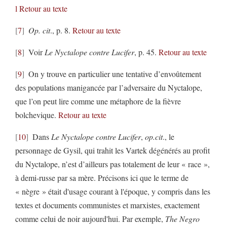
l
Retour au texte
7
Op. cit
., p. 8.
Retour au texte
8
Voir
Le Nyctalope contre Lucifer
, p. 45.
Retour au texte
9
On y trouve en particulier une tentative d’envoûtement
des populations manigancée par l’adversaire du Nyctalope,
que l’on peut lire comme une métaphore de la fièvre
bolchevique.
Retour au texte
10
Dans
Le Nyctalope contre Lucifer
,
op.cit
., le
personnage de Gysil, qui trahit les Vartek dégénérés au profit
du Nyctalope, n’est d’ailleurs pas totalement de leur « race »,
à demi-russe par sa mère. Précisons ici que le terme de
« nègre » était d'usage courant à l'époque, y compris dans les
textes et documents communistes et marxistes, exactement
comme celui de noir aujourd'hui. Par exemple,
The Negro