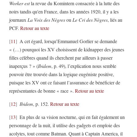
Worker est
la revue du Komintern consacrée à la lutte des
noirs tandis qu'en France, dans les années 1920, il y a les
journaux
La Voix des Nègres
ou
Le Cri des Nègres
, liés au
PCF.
Retour au texte
11
A cet égard, lorsqu’Emmanuel Gorlier se demande
« (…) pourquoi les XV choisissent de kidnapper des jeunes
filles célèbres quand ils cherchent par ailleurs à passer
inaperçus ? » (
Ibidem
, p. 49), l’explication nous semble
pouvoir être trouvée dans la logique eugéniste positive,
puisque les XV ont ce faisant l’assurance de bénéficier de
représentantes de bonne « race ».
Retour au texte
12
Ibidem
, p. 152.
Retour au texte
13
En plus de sa vision nocturne, qui en fait également un
personnage de la nuit, il utilise des gadgets et emploie des
acolytes, tout comme Batman. Quant à Captain America, il