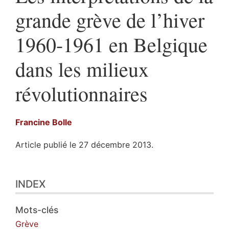
grande grève de l’hiver
1960-1961 en Belgique
dans les milieux
révolutionnaires
Francine
Bolle
Article publié le 27 décembre 2013.
Index
INDEX
Plan
Texte
Notes
Mots-clés
Citer cet article
Grève