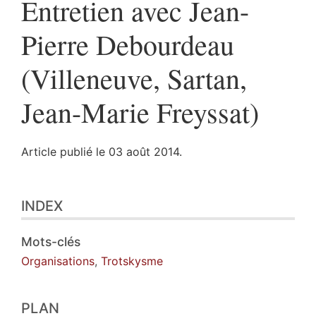
Entretien avec Jean-
Pierre Debourdeau
(Villeneuve, Sartan,
Jean-Marie Freyssat)
Article publié le 03 août 2014.
Index
INDEX
Plan
Texte
Citer cet article
Mots-clés
Organisations
,
Trotskysme
PLAN