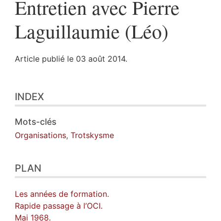
Entretien avec Pierre
Laguillaumie (Léo)
Article publié le 03 août 2014.
Index
INDEX
Plan
Texte
Citer cet article
Mots-clés
Organisations
,
Trotskysme
PLAN
Les années de formation.
Rapide passage à l’OCI.
Mai 1968.