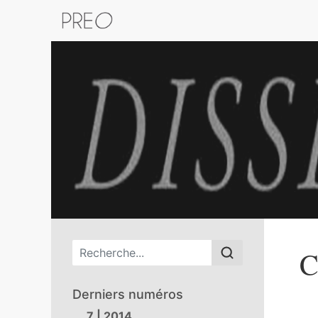
Retour au catalogue de la plateform
Menu principal
C
Derniers numéros
7 | 2014