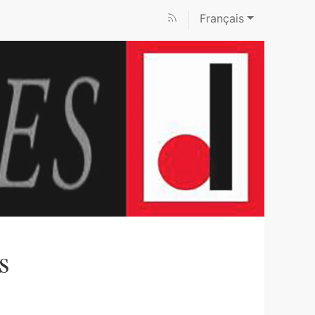
Français
s