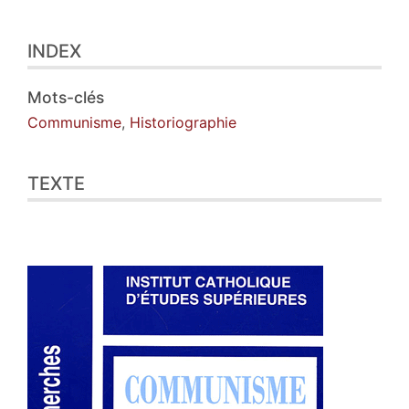
Index
INDEX
Texte
Notes
Illustrations
Mots-clés
Citer cet article
Communisme
,
Historiographie
Auteur
TEXTE