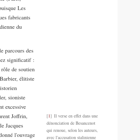
 puisque Les
ues fabricants
rdienne du
 le parcours des
z significatif :
rôle de soutien
arbier, élitiste
historien
er, sioniste
nt excessive
rent Joffrin,
1
Il verse en effet dans une
dénonciation de Besancenot
ble Jacques
qui renoue, selon les auteurs,
rdonné l'ouvrage
avec l'accusation stalinienne