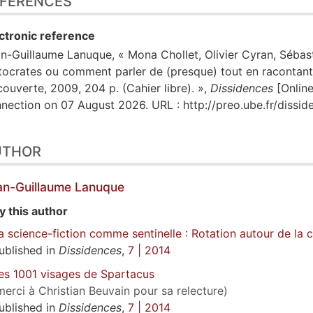
FERENCES
ctronic reference
an-Guillaume
Lanuque
, « Mona Chollet, Olivier Cyran, Séba
tocrates ou comment parler de (presque) tout en racontant 
ouverte, 2009, 204 p. (Cahier libre). »,
Dissidences
[Online
nection on 07 August 2026. URL : http://preo.ube.fr/dissi
UTHOR
an-Guillaume
Lanuque
y this author
a science-fiction comme sentinelle : Rotation autour de la 
ublished in
Dissidences
,
7 | 2014
es 1001 visages de Spartacus
merci à Christian Beuvain pour sa relecture)
ublished in
Dissidences
,
7 | 2014