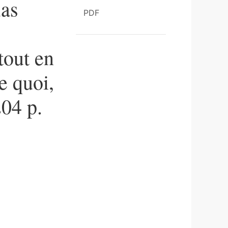
ias
PDF
tout en
e quoi,
204 p.