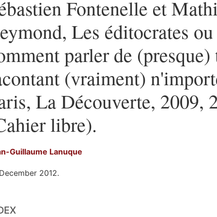
ébastien Fontenelle et Math
eymond, Les éditocrates ou
omment parler de (presque) 
acontant (vraiment) n'import
aris, La Découverte, 2009, 
Cahier libre).
an-Guillaume
Lanuque
 December 2012.
ex
DEX
t