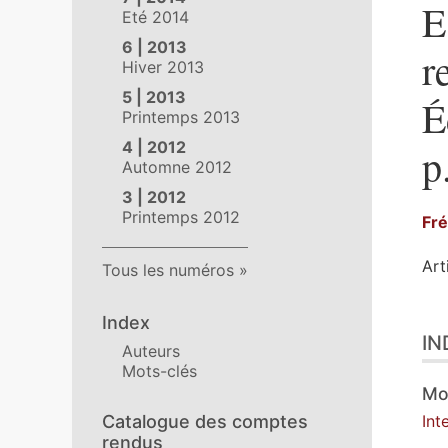
E
Eté 2014
6 | 2013
r
Hiver 2013
5 | 2013
É
Printemps 2013
4 | 2012
p
Automne 2012
3 | 2012
Printemps 2012
Fr
Art
Tous les numéros
Ind
Index
IN
Tex
Auteurs
Ill
Mots-clés
Cit
Mo
Aut
Catalogue des comptes
Int
rendus