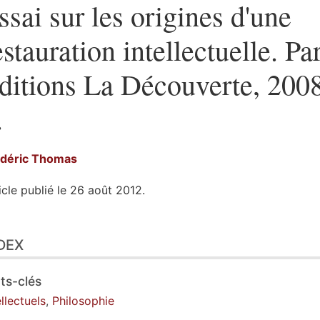
ssai sur les origines d'une
estauration intellectuelle. Par
ditions La Découverte, 200
.
édéric
Thomas
icle publié le 26 août 2012.
ex
DEX
te
ustrations
er cet article
ts-clés
eur
ellectuels
,
Philosophie