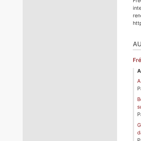
Fré
int
ren
htt
A
Fr
A
A
P
B
s
P
G
d
P