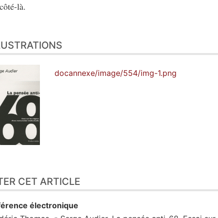
côté-là.
LUSTRATIONS
docannexe/image/554/img-1.png
TER CET ARTICLE
érence électronique