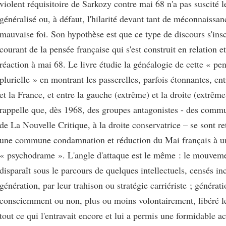
violent réquisitoire de Sarkozy contre mai 68 n'a pas suscité le
généralisé ou, à défaut, l'hilarité devant tant de méconnaissan
mauvaise foi. Son hypothèse est que ce type de discours s'insc
courant de la pensée française qui s'est construit en relation et
réaction à mai 68. Le livre étudie la généalogie de cette « pe
plurielle » en montrant les passerelles, parfois étonnantes, ent
et la France, et entre la gauche (extrême) et la droite (extrême)
rappelle que, dès 1968, des groupes antagonistes - des commu
de La Nouvelle Critique, à la droite conservatrice – se sont r
une commune condamnation et réduction du Mai français à u
« psychodrame ». L'angle d'attaque est le même : le mouveme
disparaît sous le parcours de quelques intellectuels, censés in
génération, par leur trahison ou stratégie carriériste ; générati
consciemment ou non, plus ou moins volontairement, libéré l
tout ce qui l'entravait encore et lui a permis une formidable ac