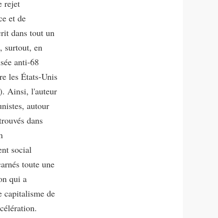
 rejet
ce et de
rit dans tout un
, surtout, en
nsée anti-68
re les États-Unis
. Ainsi, l'auteur
nistes, autour
etrouvés dans
n
nt social
carnés toute une
on qui a
e capitalisme de
célération.