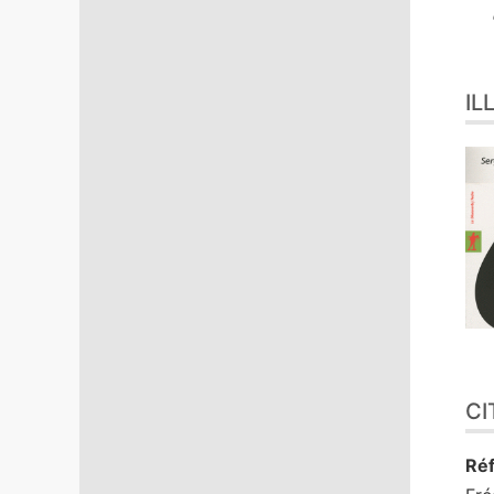
IL
CI
Réf