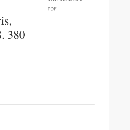
PDF
is,
8. 380