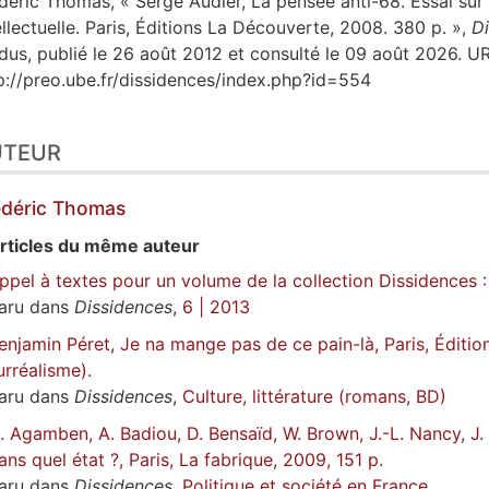
déric
Thomas
, « Serge Audier, La pensée anti-68. Essai sur 
ellectuelle. Paris, Éditions La Découverte, 2008. 380 p. »,
D
dus, publié le 26 août 2012 et consulté le 09 août 2026. UR
p://preo.ube.fr/dissidences/index.php?id=554
UTEUR
édéric
Thomas
rticles du même auteur
ppel à textes pour un volume de la collection Dissidences : 
aru dans
Dissidences
,
6 | 2013
enjamin Péret, Je na mange pas de ce pain-là, Paris, Édition
urréalisme).
aru dans
Dissidences
,
Culture, littérature (romans, BD)
. Agamben, A. Badiou, D. Bensaïd, W. Brown, J.-L. Nancy, J. 
ans quel état ?, Paris, La fabrique, 2009, 151 p.
aru dans
Dissidences
,
Politique et société en France