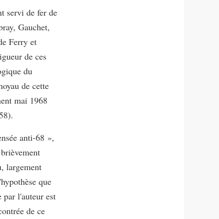
t servi de fer de
bray, Gauchet,
de Ferry et
rigueur de ces
ogique du
noyau de cette
ement mai 1968
58).
nsée anti-68 »,
e brièvement
, largement
l'hypothèse que
 par l'auteur est
ncontrée de ce