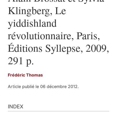
Klingberg, Le
yiddishland
révolutionnaire, Paris,
Éditions Syllepse, 2009,
291 p.
Frédéric
Thomas
Article publié le 06 décembre 2012.
Index
INDEX
Texte
Illustrations