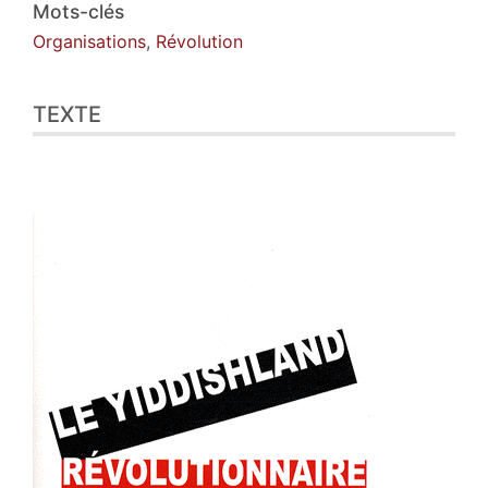
Citer cet article
Mots-clés
Auteur
Organisations
,
Révolution
TEXTE