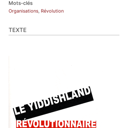
Citer cet article
Mots-clés
Auteur
Organisations
,
Révolution
TEXTE