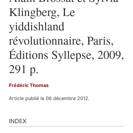
Klingberg, Le
yiddishland
révolutionnaire, Paris,
Éditions Syllepse, 2009,
291 p.
Frédéric
Thomas
Article publié le 06 décembre 2012.
Index
INDEX
Texte
Illustrations